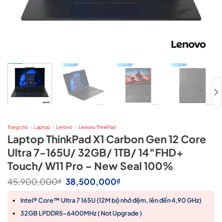
Trang chủ
Laptop
Lenovo
Lenovo ThinkPad
Laptop ThinkPad X1 Carbon Gen 12 Core
Ultra 7-165U/ 32GB/ 1TB/ 14″FHD+
Touch/ W11 Pro – New Seal 100%
Giá
Giá
45,900,000
38,500,000
₫
₫
gốc
hiện
là:
tại
Intel® Core™ Ultra 7 165U (12M bộ nhớ đệm, lên đến 4,90 GHz)
45,900,000₫.
là:
38,500,000₫.
32GB LPDDR5-6400MHz ( Not Upgrade )