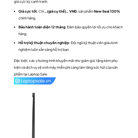
giá cực kỳ cạnh tranh.
Giá cực tốt
: Chỉ
…(giá cụ thể)… VNĐ
, sản phẩm
New Seal 100%
chính hãng.
Bảo hành toàn diện 12 tháng
: Đảm bảo quyền lợi tối ưu cho khách
hàng.
Hỗ trợ kỹ thuật chuyên nghiệp
: Đội ngũ kỹ thuật viên giàu kinh
nghiệm luôn sẵn sàng hỗ trợ bạn.
Đặc biệt, các chương trình khuyến mãi như giảm giá, tặng kèm phụ
kiện và dịch vụ vệ sinh máy miễn phí càng làm tăng sức hút của sản
phẩm tại Laptop Sale.