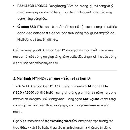
RAM 32GB LPDDR5
: Dung lượng RAM lớn, mang lại khả năng xử lý
mượt mà ngay cả khi mở hàng chục tab trình duyệt hoặc các ứng
dụng nặng cùng lúc.
Ổ cứng SSD 1TB
: Lưu trữ thoải mái mọi dữ liệu quan trọng, từ tài liệu
công việc đến các file đa phương tiện, đồng thời giúp tăng tốc độ
khởi động và truyền dữ liệu.
Cấu hình này giúp X1 Carbon Gen 12 không chỉ là một thiết bị làm việc
mà còn là một công cụ giúp tăng năng suất, đáp ứng mọi nhu cầu công
việc từ cơ bản đến chuyên sâu.
3. Màn hình 14″ FHD+ cảm ứng – Sắc nét và tiện lợi
ThinkPad X1 Carbon Gen 12 được trang bị màn hình
14 inch FHD+
(1920 x 1200)
với tỉ lệ 16:10, mang lại không gian hiển thị rộng hơn, phù
hợp với đa dạng nhu cầu công việc. Công nghệ
Anti-glare
và độ sáng
cao giúp hình ảnh hiển thị rõ ràng ngay cả trong điều kiện ánh sáng
mạnh.
Đặc biệt, màn hình hỗ trợ
cảm ứng đa điểm
, cho phép bạn tương tác
trực tiếp, ký tài liệu hoặc thao tác nhanh chóng mà không cần dùng