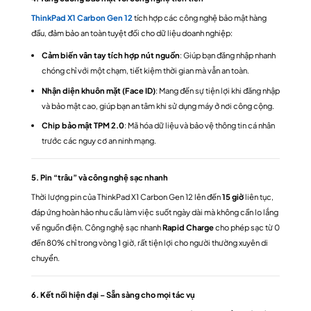
ThinkPad X1 Carbon Gen 12
tích hợp các công nghệ bảo mật hàng
đầu, đảm bảo an toàn tuyệt đối cho dữ liệu doanh nghiệp:
Cảm biến vân tay tích hợp nút nguồn
: Giúp bạn đăng nhập nhanh
chóng chỉ với một chạm, tiết kiệm thời gian mà vẫn an toàn.
Nhận diện khuôn mặt (Face ID)
: Mang đến sự tiện lợi khi đăng nhập
và bảo mật cao, giúp bạn an tâm khi sử dụng máy ở nơi công cộng.
Chip bảo mật TPM 2.0
: Mã hóa dữ liệu và bảo vệ thông tin cá nhân
trước các nguy cơ an ninh mạng.
5. Pin “trâu” và công nghệ sạc nhanh
Thời lượng pin của ThinkPad X1 Carbon Gen 12 lên đến
15 giờ
liên tục,
đáp ứng hoàn hảo nhu cầu làm việc suốt ngày dài mà không cần lo lắng
về nguồn điện. Công nghệ sạc nhanh
Rapid Charge
cho phép sạc từ 0
đến 80% chỉ trong vòng 1 giờ, rất tiện lợi cho người thường xuyên di
chuyển.
6. Kết nối hiện đại – Sẵn sàng cho mọi tác vụ