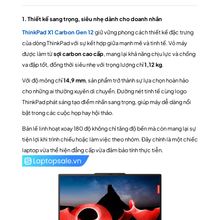
1. Thiết kế sang trọng, siêu nhẹ dành cho doanh nhân
ThinkPad X1 Carbon Gen 12
giữ vững phong cách thiết kế đặc trưng
của dòng ThinkPad với sự kết hợp giữa mạnh mẽ và tinh tế. Vỏ máy
được làm từ
sợi carbon cao cấp
, mang lại khả năng chịu lực và chống
va đập tốt, đồng thời siêu nhẹ với trọng lượng chỉ
1,12 kg
.
Với độ mỏng chỉ
14,9 mm
, sản phẩm trở thành sự lựa chọn hoàn hảo
cho những ai thường xuyên di chuyển. Đường nét tinh tế cùng logo
ThinkPad phát sáng tạo điểm nhấn sang trọng, giúp máy dễ dàng nổi
bật trong các cuộc họp hay hội thảo.
Bản lề linh hoạt xoay 180 độ không chỉ tăng độ bền mà còn mang lại sự
tiện lợi khi trình chiếu hoặc làm việc theo nhóm. Đây chính là một chiếc
laptop vừa thể hiện đẳng cấp vừa đảm bảo tính thực tiễn.