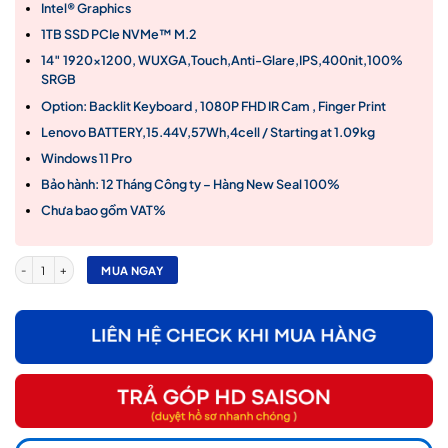
Intel® Graphics
1TB SSD PCIe NVMe™ M.2
14″ 1920×1200, WUXGA,Touch,Anti-Glare,IPS,400nit,100%
SRGB
Option: Backlit Keyboard , 1080P FHD IR Cam , Finger Print
Lenovo BATTERY,15.44V,57Wh,4cell / Starting at 1.09kg
Windows 11 Pro
Bảo hành: 12 Tháng Công ty – Hàng New Seal 100%
Chưa bao gồm VAT%
Laptop ThinkPad X1 Carbon Gen 12 Core Ultra 7-165U/ 32GB/ 1TB/ 14″FHD+ Touch/ W11 
MUA NGAY