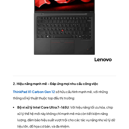
2. Hiệu năng mạnh mẽ – Đáp ứng mọi nhu cầu công việc
ThinkPad X1 Carbon Gen 12
sở hữu cấu hình mạnh mẽ, với những
thông số kỹ thuật thuộc top đầu thị trường:
Bộ vi xử lý Intel Core Ultra 7-165U
: Với hiệu năng tối ưu hóa, chip
xử lý thế hệ mới này không chỉ mạnh mẽ mà còn tiết kiệm năng
lượng, đảm bảo hiệu suất vượt trội cho các tác vụ nặng như xử lý dữ
liệu lớn, đồ họa cơ bản, và đa nhiệm.