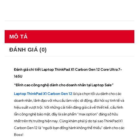
MÔ TẢ
ĐÁNH GIÁ (0)
Đánh giá chi tiết Laptop ThinkPad X1 Carbon Gen 12 Core Ultra 7-
165U
“Đỉnh cao công nghệ dành cho doanh nhân tại Laptop Sale”
Laptop ThinkPad X1 Carbon Gen 12
là lựa chọn tối ưu dành cho các
doanh nhân, lãnh đạo với nhu cầu làm việc di động, đòi hỏi sự tinh tế và
hiệu suất vượt trội. Với những cải tiến đáng giá cả về thiết kế, cấu hình
lẫn công nghệ bảo mật, đây là sản phẩm “max option” đáng sở hữu
nhất trên thị trường hiện nay. Cùng khám phá lý do tại sao ThinkPad X1
Carbon Gen 12 là “người bạn đồng hành không thể thiếu” dành cho các
Boss!