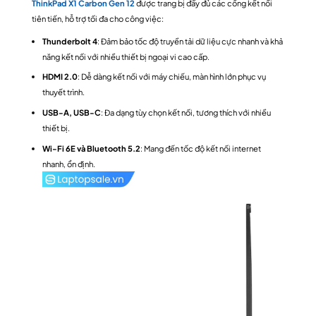
ThinkPad X1 Carbon Gen 12
được trang bị đầy đủ các cổng kết nối
tiên tiến, hỗ trợ tối đa cho công việc:
Thunderbolt 4
: Đảm bảo tốc độ truyền tải dữ liệu cực nhanh và khả
năng kết nối với nhiều thiết bị ngoại vi cao cấp.
HDMI 2.0
: Dễ dàng kết nối với máy chiếu, màn hình lớn phục vụ
thuyết trình.
USB-A, USB-C
: Đa dạng tùy chọn kết nối, tương thích với nhiều
thiết bị.
Wi-Fi 6E và Bluetooth 5.2
: Mang đến tốc độ kết nối internet
nhanh, ổn định.