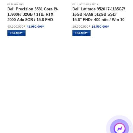
DEAL GIÁ SỐC
DELL LATITUDE ( PRO )
Dell Precision 3581 Core i9-
Dell Latitude 9520 i7-1185G7/
13900H/ 32GB / 1TB/ RTX
16GB RAM/ 512GB SSD/
2000 Ada 8GB / 15.6 FHD
15.6″ FHD+ 400 nits / Win 10
Touch/ W11P – New 100%
Pro – Like New 99%
Giá
Giá
Giá
Giá
45,900,000
₫
41,990,000
₫
19,990,000
₫
16,500,000
₫
gốc
hiện
gốc
hiện
là:
tại
là:
tại
MUA NGAY
MUA NGAY
45,900,000₫.
là:
19,990,000₫.
là:
41,990,000₫.
16,500,000₫.