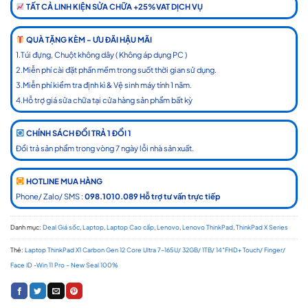
TẤT CẢ LINH KIỆN SỬA CHỮA +25%VAT DỊCH VỤ
QUÀ TẶNG KÈM - ƯU ĐÃI HẬU MÃI
1.Túi đựng, Chuột không dây ( Không áp dụng PC )
2.Miễn phí cài đặt phần mềm trong suốt thời gian sử dụng.
3.Miễn phí kiểm tra định kì & Vệ sinh máy tính 1 năm.
4.Hỗ trợ giá sửa chữa tại cửa hàng sản phẩm bất kỳ
CHÍNH SÁCH ĐỔI TRẢ 1 ĐỔI 1
Đổi trả sản phẩm trong vòng 7 ngày lỗi nhà sản xuất.
HOTLINE MUA HÀNG
Phone/ Zalo/ SMS :
098.1010.089 Hỗ trợ tư vấn trực tiếp
Danh mục:
Deal Giá sốc
,
Laptop
,
Laptop Cao cấp
,
Lenovo
,
Lenovo ThinkPad
,
ThinkPad X Series
Thẻ:
Laptop ThinkPad X1 Carbon Gen 12 Core Ultra 7-165U/ 32GB/ 1TB/ 14″FHD+ Touch/ Finger/
Face ID -Win 11 Pro – New Seal 100%