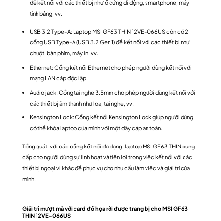
để kết nối với các thiết bị như ổ cứng di động, smartphone, máy
tính bảng, vv.
USB 3.2 Type-A: Laptop MSI GF63 THIN 12VE-066US còn có 2
cổng USB Type-A (USB 3.2 Gen 1) để kết nối với các thiết bị như
chuột, bàn phím, máy in, vv.
Ethernet: Cổng kết nối Ethernet cho phép người dùng kết nối với
mạng LAN cáp độc lập.
Audio jack: Cổng tai nghe 3.5mm cho phép người dùng kết nối với
các thiết bị âm thanh như loa, tai nghe, vv.
Kensington Lock: Cổng kết nối Kensington Lock giúp người dùng
có thể khóa laptop của mình với một dây cáp an toàn.
Tổng quát, với các cổng kết nối đa dạng, laptop MSI GF63 THIN cung
cấp cho người dùng sự linh hoạt và tiện lợi trong việc kết nối với các
thiết bị ngoại vi khác để phục vụ cho nhu cầu làm việc và giải trí của
mình.
Giải trí mượt mà với card đồ họa rời được trang bị cho MSI GF63
THIN 12VE-066US