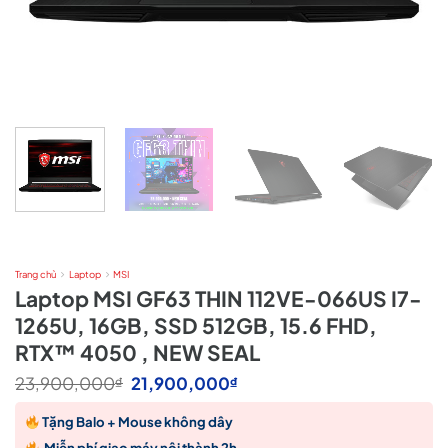
Trang chủ
Laptop
MSI
Laptop MSI GF63 THIN 112VE-066US I7-
1265U, 16GB, SSD 512GB, 15.6 FHD,
RTX™ 4050 , NEW SEAL
Giá
Giá
23,900,000
21,900,000
₫
₫
gốc
hiện
là:
tại
Tặng Balo + Mouse không dây
23,900,000₫.
là:
21,900,000₫.
Miễn phí giao máy nội thành 2h