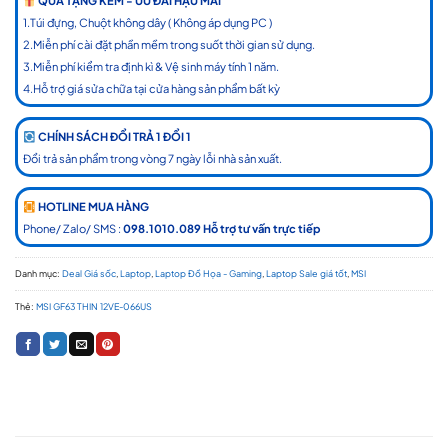
QUÀ TẶNG KÈM - ƯU ĐÃI HẬU MÃI
1.Túi đựng, Chuột không dây ( Không áp dụng PC )
2.Miễn phí cài đặt phần mềm trong suốt thời gian sử dụng.
3.Miễn phí kiểm tra định kì & Vệ sinh máy tính 1 năm.
4.Hỗ trợ giá sửa chữa tại cửa hàng sản phẩm bất kỳ
CHÍNH SÁCH ĐỔI TRẢ 1 ĐỔI 1
Đổi trả sản phẩm trong vòng 7 ngày lỗi nhà sản xuất.
HOTLINE MUA HÀNG
Phone/ Zalo/ SMS :
098.1010.089 Hỗ trợ tư vấn trực tiếp
Danh mục:
Deal Giá sốc
,
Laptop
,
Laptop Đồ Họa - Gaming
,
Laptop Sale giá tốt
,
MSI
Thẻ:
MSI GF63 THIN 12VE-066US