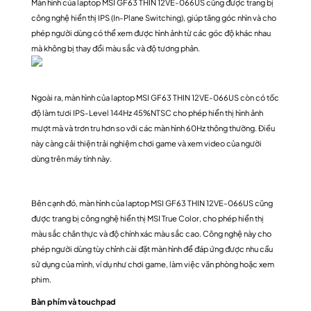
Màn hình của laptop
MSI GF63 THIN 12VE-066US
cũng được trang bị
công nghệ hiển thị IPS (In-Plane Switching), giúp tăng góc nhìn và cho
phép người dùng có thể xem được hình ảnh từ các góc độ khác nhau
mà không bị thay đổi màu sắc và độ tương phản.
Ngoài ra, màn hình của laptop MSI GF63 THIN 12VE-066US còn có tốc
độ làm tươi IPS-Level 144Hz 45%NTSC cho phép hiển thị hình ảnh
mượt mà và trơn tru hơn so với các màn hình 60Hz thông thường. Điều
này càng cải thiện trải nghiệm chơi game và xem video của người
dùng trên máy tính này.
Bên cạnh đó, màn hình của laptop MSI GF63 THIN 12VE-066US cũng
được trang bị công nghệ hiển thị MSI True Color, cho phép hiển thị
màu sắc chân thực và độ chính xác màu sắc cao. Công nghệ này cho
phép người dùng tùy chỉnh cài đặt màn hình để đáp ứng được nhu cầu
sử dụng của mình, ví dụ như chơi game, làm việc văn phòng hoặc xem
phim.
Bàn phím và touchpad