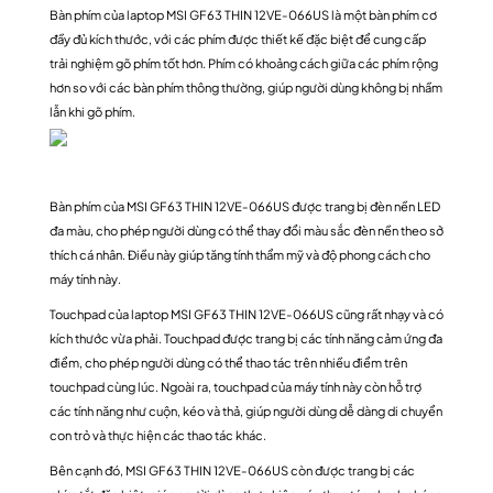
Bàn phím của laptop MSI GF63 THIN 12VE-066US là một bàn phím cơ
đầy đủ kích thước, với các phím được thiết kế đặc biệt để cung cấp
trải nghiệm gõ phím tốt hơn. Phím có khoảng cách giữa các phím rộng
hơn so với các bàn phím thông thường, giúp người dùng không bị nhầm
lẫn khi gõ phím.
Bàn phím của MSI GF63 THIN 12VE-066US được trang bị đèn nền LED
đa màu, cho phép người dùng có thể thay đổi màu sắc đèn nền theo sở
thích cá nhân. Điều này giúp tăng tính thẩm mỹ và độ phong cách cho
máy tính này.
Touchpad của laptop MSI GF63 THIN 12VE-066US cũng rất nhạy và có
kích thước vừa phải. Touchpad được trang bị các tính năng cảm ứng đa
điểm, cho phép người dùng có thể thao tác trên nhiều điểm trên
touchpad cùng lúc. Ngoài ra, touchpad của máy tính này còn hỗ trợ
các tính năng như cuộn, kéo và thả, giúp người dùng dễ dàng di chuyển
con trỏ và thực hiện các thao tác khác.
Bên cạnh đó, MSI GF63 THIN 12VE-066US còn được trang bị các