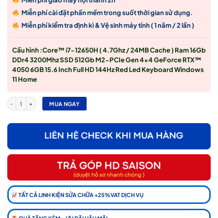
Miễn phí cài đặt phần mềm trong suốt thời gian sử dụng.
Miễn phí kiểm tra định kì & Vệ sinh máy tính ( 1 năm / 2 lần )
Cấu hình :Core™ i7-12650H ( 4.7Ghz / 24MB Cache ) Ram 16Gb
DDr4 3200Mhz SSD 512Gb M2-PCIe Gen 4×4 GeForce RTX™
4050 6GB 15.6 Inch Full HD 144Hz Red Led Keyboard Windows
11 Home
Laptop MSI GF63 THIN 112VE-066US I7-1265U, 16GB, SSD 512GB, 15.6 FHD, RTX™ 4050 
MUA NGAY
TẤT CẢ LINH KIỆN SỬA CHỮA +25%VAT DỊCH VỤ