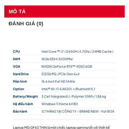
MÔ TẢ
ĐÁNH GIÁ (0)
CPU
Intel Core ™ i7-12650H ( 4.7Ghz / 24MB Cache )
RAM
16Gb DDr4 3200Mhz
VGA
NVIDIA GeForce RTX™ 4050 6GB
Hard Drive
512Gb M2-PCIe Gen 4×4
Màn hình
15.6 Inch Full HD 144Hz
Option
Intel® Wi-Fi 6 AX201 + Bluetooth 5.1
Battery/Weight
3 Cell Integrated Li-Polymer 51Wh / 1.86 kg
Hệ điều hành
Windows 11 Home 64 Bit
Bảo hành
12 THÁNG TẠI CÔNG TY – BRAND NEW – Full BOX
Laptop MSI GF63 THIN là một chiếc laptop gaming tốt với thiết kế