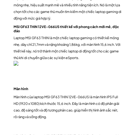
mỏng nhẹ, hiệu suất mạnh mẽ và nhiều tính năng tiện ích. Nó là một lựa
chọn tốt cho các game thủ muốn tìm kiếm một chiếc laptop gaming di
động với mức giá hợp lý.
MSI GF63 THIN 12VE-066US thiết kế với phong cách mới mẻ, độc
đáo
Laptop MSI GF63 THIN là một chiếc laptop gaming có thiết kế mỏng
nhẹ, dày chỉ 21,7mm và nặng khoảng 1,86kg, với màn hình 15,6 inch. Với
thiết kế này, nó trở thành một chiếc laptop di động tốt cho các game
thủ khi di chuyển giữa các sự kiện eSports.
Màn hình
Màn hình của laptop MSI GF63 THIN 12VE-066US là màn hình IPS Full
HD (1920 x 1080) kích thước 15,6 inch. Đây là màn hình có độ phân giải
cao, độ sáng tốt và độ tương phản cao, giúp hiển thị hình ảnh sắc nét,
rõ ràng và sống động.