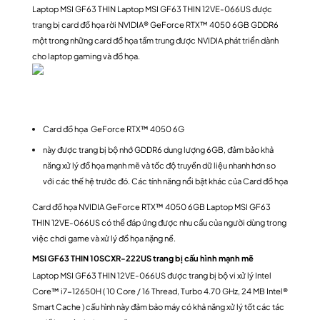
Laptop MSI GF63 THIN Laptop MSI GF63 THIN 12VE-066US được
trang bị card đồ họa rời NVIDIA® GeForce RTX™ 4050 6GB GDDR6
một trong những card đồ họa tầm trung được NVIDIA phát triển dành
cho laptop gaming và đồ họa.
Card đồ họa GeForce RTX™ 4050 6G
này được trang bị bộ nhớ GDDR6 dung lượng 6GB, đảm bảo khả
năng xử lý đồ họa mạnh mẽ và tốc độ truyền dữ liệu nhanh hơn so
với các thế hệ trước đó. Các tính năng nổi bật khác của Card đồ họa
Card đồ họa NVIDIA GeForce RTX™ 4050 6GB Laptop MSI GF63
THIN 12VE-066US có thể đáp ứng được nhu cầu của người dùng trong
việc chơi game và xử lý đồ họa nặng nề.
MSI GF63 THIN 10SCXR-222US trang bị cấu hình mạnh mẽ
Laptop MSI GF63 THIN 12VE-066US được trang bị bộ vi xử lý Intel
Core™ i7-12650H ( 10 Core / 16 Thread, Turbo 4.70 GHz, 24 MB Intel®
Smart Cache ) cấu hình này đảm bảo máy có khả năng xử lý tốt các tác