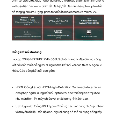
phím tắt đặc biệt, giúp người dùng thực hiện các thao tác nhanh chóng
và thuận tiện. Ví dụ như phím tắt để bật/tắt đèn nền bàn phím, phím tắt
để tăng/giảm âm lượng, phím tắt để tắt/mở camera và micro, vv.
Cổng kết nối đa dạng
Laptop MSI GF63 THIN 12VE-066US được trang bị đầy đủ các cổng
kết nối cần thiết để người dùng có thể kết nối với các thiết bị ngoại vi
khác. Các cổng kết nối bao gồm:
HDMI: Cổng kết nối HDMI (High-Definition Multimedia Interface)
cho phép người dùng kết nối laptop với các thiết bị hiển thị khác
như màn hình, TV, máy chiếu với chất lượng hình ảnh cao.
USB Type-C: Cổng USB Type-C hỗ trợ các tính năng như sạc nhanh
và truyền dữ liệu tốc độ cao. Người dùng có thể sử dụng cổng này