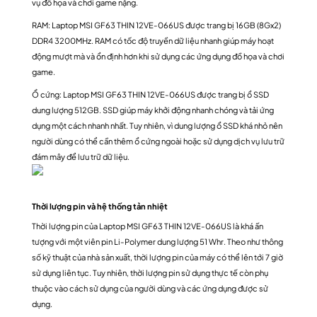
vụ đồ họa và chơi game nặng.
RAM: Laptop MSI GF63 THIN 12VE-066US được trang bị 16GB (8Gx2)
DDR4 3200MHz. RAM có tốc độ truyền dữ liệu nhanh giúp máy hoạt
động mượt mà và ổn định hơn khi sử dụng các ứng dụng đồ họa và chơi
game.
Ổ cứng: Laptop MSI GF63 THIN 12VE-066US được trang bị ổ SSD
dung lượng 512GB. SSD giúp máy khởi động nhanh chóng và tải ứng
dụng một cách nhanh nhất. Tuy nhiên, vì dung lượng ổ SSD khá nhỏ nên
người dùng có thể cần thêm ổ cứng ngoài hoặc sử dụng dịch vụ lưu trữ
đám mây để lưu trữ dữ liệu.
Thời lượng pin và hệ thống tản nhiệt
Thời lượng pin của Laptop MSI GF63 THIN 12VE-066US là khá ấn
tượng với một viên pin Li-Polymer dung lượng 51 Whr. Theo như thông
số kỹ thuật của nhà sản xuất, thời lượng pin của máy có thể lên tới 7 giờ
sử dụng liên tục. Tuy nhiên, thời lượng pin sử dụng thực tế còn phụ
thuộc vào cách sử dụng của người dùng và các ứng dụng được sử
dụng.