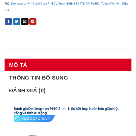
Thẻ:
Dell Inspiron 7440 2in1 Core 7-150U/ Ram 16GB/ SSD 1TB/ 14” FullHD+ Touch/Win 11H - NEW
SEAL
MÔ TẢ
THÔNG TIN BỔ SUNG
ĐÁNH GIÁ (0)
Đánh giá Dell Inspiron 7440 2-in-1: Sự kết hợp hoàn hảo giữa hiệu
năng và tính di động