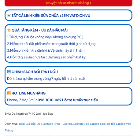
TẤT CẢ LINH KIỆN SỬA CHỮA +25%VAT DỊCH VỤ
QUÀ TẶNG KÈM - ƯU ĐÃI HẬU MÃI
1.Túi đựng, Chuột không dây ( Không áp dụng PC )
2.Miễn phí cài đặt phần mềm trong suốt thời gian sử dụng.
3.Miễn phí kiểm tra định kì & Vệ sinh máy tính 1 năm.
4.Hỗ trợ giá sửa chữa tại cửa hàng sản phẩm bất kỳ
CHÍNH SÁCH ĐỔI TRẢ 1 ĐỔI 1
Đổi trả sản phẩm trong vòng 7 ngày lỗi nhà sản xuất.
HOTLINE MUA HÀNG
Phone/ Zalo/ SMS :
098.1010.089 Hỗ trợ tư vấn trực tiếp
SKU:
Dell Inspiron 7440 2in1 - Ice Blue
Danh mục:
Deal Giá sốc
,
Dell Latitude ( Pro )
,
Laptop
,
Laptop Dell
,
Laptop Sale giá tốt
,
Laptop Văn
Phòng