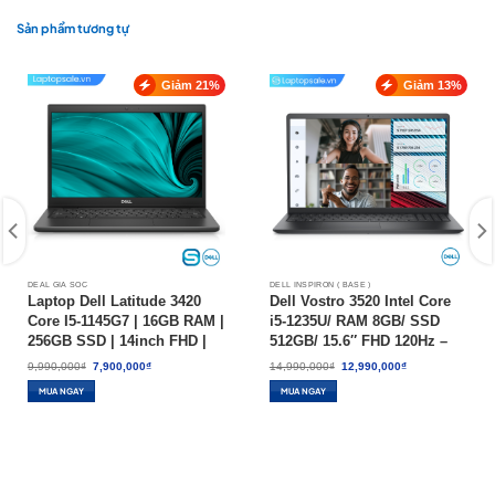
Sản phẩm tương tự
Giảm 21%
Giảm 13%
DEAL GIÁ SỐC
DELL INSPIRON ( BASE )
Laptop Dell Latitude 3420
Dell Vostro 3520 Intel Core
Core I5-1145G7 | 16GB RAM |
i5-1235U/ RAM 8GB/ SSD
256GB SSD | 14inch FHD |
512GB/ 15.6″ FHD 120Hz –
WIN 10 – HÀNG CŨ 97-99%
NEW 100%
Giá
Giá
Giá
Giá
9,990,000
₫
7,900,000
₫
14,990,000
₫
12,990,000
₫
gốc
hiện
gốc
hiện
là:
tại
là:
tại
MUA NGAY
MUA NGAY
9,990,000₫.
là:
14,990,000₫.
là:
7,900,000₫.
12,990,000₫.