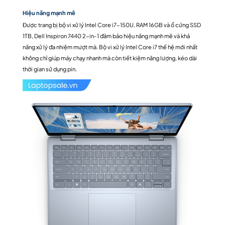
Hiệu năng mạnh mẽ
Được trang bị bộ vi xử lý Intel Core i7-150U, RAM 16GB và ổ cứng SSD
1TB, Dell Inspiron 7440 2-in-1 đảm bảo hiệu năng mạnh mẽ và khả
năng xử lý đa nhiệm mượt mà. Bộ vi xử lý Intel Core i7 thế hệ mới nhất
không chỉ giúp máy chạy nhanh mà còn tiết kiệm năng lượng, kéo dài
thời gian sử dụng pin.