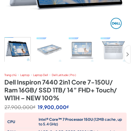
Trang chủ
Laptop
Laptop Dell
Dell Latitude ( Pro )
Dell Inspiron 7440 2in1 Core 7-150U/
Ram 16GB/ SSD 1TB/ 14” FHD+ Touch/
W11H – NEW 100%
Giá
Giá
27,900,000
19,900,000
₫
₫
gốc
hiện
là:
tại
Intel®
Core™ 7 Processor 150U
(12MB cache, up
27,900,000₫.
là:
CPU
to 5.4 GHz)
19,900,000₫.