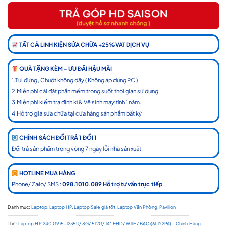
TẤT CẢ LINH KIỆN SỬA CHỮA +25%VAT DỊCH VỤ
QUÀ TẶNG KÈM - ƯU ĐÃI HẬU MÃI
1.Túi đựng, Chuột không dây ( Không áp dụng PC )
2.Miễn phí cài đặt phần mềm trong suốt thời gian sử dụng.
3.Miễn phí kiểm tra định kì & Vệ sinh máy tính 1 năm.
4.Hỗ trợ giá sửa chữa tại cửa hàng sản phẩm bất kỳ
CHÍNH SÁCH ĐỔI TRẢ 1 ĐỔI 1
Đổi trả sản phẩm trong vòng 7 ngày lỗi nhà sản xuất.
HOTLINE MUA HÀNG
Phone/ Zalo/ SMS :
098.1010.089 Hỗ trợ tư vấn trực tiếp
Danh mục:
Laptop
,
Laptop HP
,
Laptop Sale giá tốt
,
Laptop Văn Phòng
,
Pavilion
Thẻ:
Laptop HP 240 G9 i5-1235U/ 8G/ 512G/ 14″ FHD/ W11H/ BẠC (6L1Y2PA) – Chính Hãng