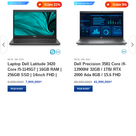
Giảm 21%
Giảm 9%
DEAL GIÁ SỐC
DEAL GIÁ SỐC
Laptop Dell Latitude 3420
Dell Precision 3581 Core i9-
Core I5-1145G7 | 16GB RAM |
13900H/ 32GB / 1TB/ RTX
256GB SSD | 14inch FHD |
2000 Ada 8GB / 15.6 FHD
WIN 10 – HÀNG CŨ 97-99%
Touch/ W11P – New 100%
Giá
Giá
Giá
Giá
9,990,000
₫
7,900,000
₫
45,900,000
₫
41,990,000
₫
gốc
hiện
gốc
hiện
là:
tại
là:
tại
MUA NGAY
MUA NGAY
9,990,000₫.
là:
45,900,000₫.
là:
7,900,000₫.
41,990,000₫.