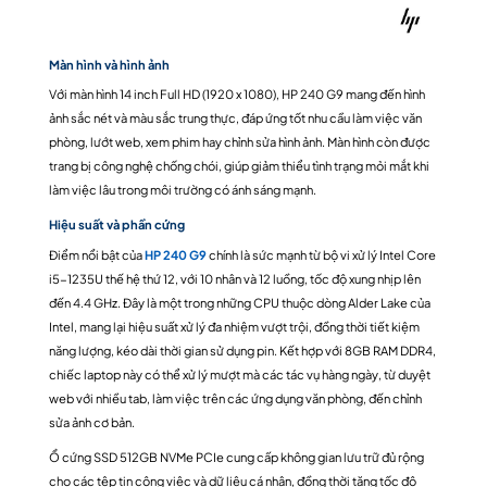
Màn hình và hình ảnh
Với màn hình 14 inch Full HD (1920 x 1080), HP 240 G9 mang đến hình
ảnh sắc nét và màu sắc trung thực, đáp ứng tốt nhu cầu làm việc văn
phòng, lướt web, xem phim hay chỉnh sửa hình ảnh. Màn hình còn được
trang bị công nghệ chống chói, giúp giảm thiểu tình trạng mỏi mắt khi
làm việc lâu trong môi trường có ánh sáng mạnh.
Hiệu suất và phần cứng
Điểm nổi bật của
HP 240 G9
chính là sức mạnh từ bộ vi xử lý Intel Core
i5-1235U thế hệ thứ 12, với 10 nhân và 12 luồng, tốc độ xung nhịp lên
đến 4.4 GHz. Đây là một trong những CPU thuộc dòng Alder Lake của
Intel, mang lại hiệu suất xử lý đa nhiệm vượt trội, đồng thời tiết kiệm
năng lượng, kéo dài thời gian sử dụng pin. Kết hợp với 8GB RAM DDR4,
chiếc laptop này có thể xử lý mượt mà các tác vụ hàng ngày, từ duyệt
web với nhiều tab, làm việc trên các ứng dụng văn phòng, đến chỉnh
sửa ảnh cơ bản.
Ổ cứng SSD 512GB NVMe PCIe cung cấp không gian lưu trữ đủ rộng
cho các tệp tin công việc và dữ liệu cá nhân, đồng thời tăng tốc độ