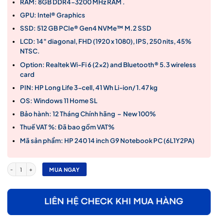
RAM: 8GB DDR4-3200 MHz RAM .
GPU: Intel® Graphics
SSD: 512 GB PCIe® Gen4 NVMe™ M.2 SSD
LCD: 14″ diagonal, FHD (1920 x 1080), IPS, 250 nits, 45%
NTSC.
Option: Realtek Wi-Fi 6 (2×2) and Bluetooth® 5.3 wireless
card
PIN: HP Long Life 3-cell, 41 Wh Li-ion/ 1.47 kg
OS: Windows 11 Home SL
Bảo hành: 12 Tháng Chính hãng – New 100%
Thuế VAT %: Đã bao gồm VAT%
Mã sản phẩm: HP 240 14 inch G9 Notebook PC (6L1Y2PA)
Laptop HP 240 G9 i5-1235U/ 8G/ 512G/ 14″ FHD/ W11H/ BẠC (6L1Y2PA) – Chính Hãng số 
MUA NGAY