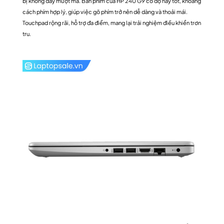
bị không dây mượt mà. Bàn phím của HP 240 G9 có độ nảy tốt, khoảng
cách phím hợp lý, giúp việc gõ phím trở nên dễ dàng và thoải mái.
Touchpad rộng rãi, hỗ trợ đa điểm, mang lại trải nghiệm điều khiển trơn
tru.