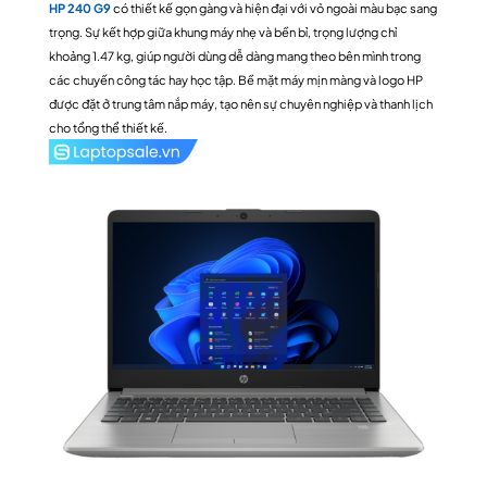
HP 240 G9
có thiết kế gọn gàng và hiện đại với vỏ ngoài màu bạc sang
trọng. Sự kết hợp giữa khung máy nhẹ và bền bỉ, trọng lượng chỉ
khoảng 1.47 kg, giúp người dùng dễ dàng mang theo bên mình trong
các chuyến công tác hay học tập. Bề mặt máy mịn màng và logo HP
được đặt ở trung tâm nắp máy, tạo nên sự chuyên nghiệp và thanh lịch
cho tổng thể thiết kế.