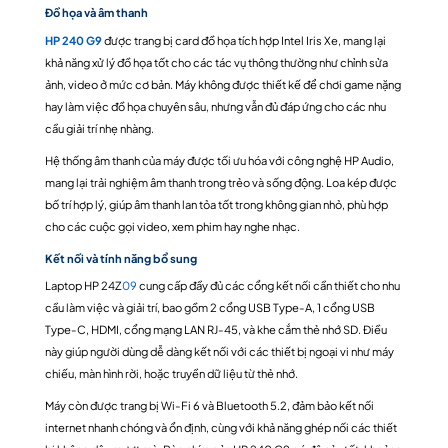
Đồ họa và âm thanh
HP 240 G9
được trang bị card đồ họa tích hợp Intel Iris Xe, mang lại
khả năng xử lý đồ họa tốt cho các tác vụ thông thường như chỉnh sửa
ảnh, video ở mức cơ bản. Máy không được thiết kế để chơi game nặng
hay làm việc đồ họa chuyên sâu, nhưng vẫn đủ đáp ứng cho các nhu
cầu giải trí nhẹ nhàng.
Hệ thống âm thanh của máy được tối ưu hóa với công nghệ HP Audio,
mang lại trải nghiệm âm thanh trong trẻo và sống động. Loa kép được
bố trí hợp lý, giúp âm thanh lan tỏa tốt trong không gian nhỏ, phù hợp
cho các cuộc gọi video, xem phim hay nghe nhạc.
Kết nối và tính năng bổ sung
Laptop HP 24Z
09
cung cấp đầy đủ các cổng kết nối cần thiết cho nhu
cầu làm việc và giải trí, bao gồm 2 cổng USB Type-A, 1 cổng USB
Type-C, HDMI, cổng mạng LAN RJ-45, và khe cắm thẻ nhớ SD. Điều
này giúp người dùng dễ dàng kết nối với các thiết bị ngoại vi như máy
chiếu, màn hình rời, hoặc truyền dữ liệu từ thẻ nhớ.
Máy còn được trang bị Wi-Fi 6 và Bluetooth 5.2, đảm bảo kết nối
internet nhanh chóng và ổn định, cùng với khả năng ghép nối các thiết