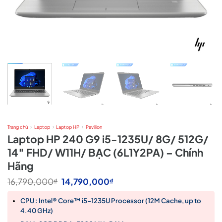
Trang chủ
Laptop
Laptop HP
Pavilion
Laptop HP 240 G9 i5-1235U/ 8G/ 512G/
14″ FHD/ W11H/ BẠC (6L1Y2PA) – Chính
Hãng
Giá
Giá
16,790,000
14,790,000
₫
₫
gốc
hiện
là:
tại
CPU : Intel® Core™ i5-1235U Processor (12M Cache, up to
16,790,000₫.
là:
4.40 GHz)
14,790,000₫.