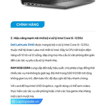
2. Hiệu năng mạnh mẽ nhờ bộ vi xử lý Intel Core i5-1235U
Dell Latitude 3540
được trang bị bộ vi xử lý Intel Core i5-1235U,
thuộc thế hệ Alder Lake mới nhất từ Intel. Đây là CPU tiết kiệm điện
năng với 10 lõi và 12 luồng, đáp ứng mọi nhu cầu từ văn phòng đơn giản
đến các tác vụ yêu cầu xử lý nhanh nhẹ.
RAM 8GB DDR4
cung cấp đồn bẩy hiệu suất, cho phép chạy đồng thời
nhiều tác vụ mà không bị giật lag. Bộ nhớ trong SSD 512GB mở rộng
không gian lưu trữ, đảm bảo tốc độ đọc/ghi dữ liệu nhanh chóng.
Với card đồ họa Intel UHD Graphics, người dùng có thể xem video,
thực hiện các tác vụ văn phòng hoặc chơi các tòa game nhẹ nhàng
một cách mượt mà.