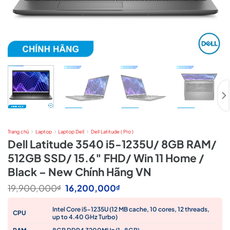
Trang chủ
Laptop
Laptop Dell
Dell Latitude ( Pro )
Dell Latitude 3540 i5-1235U/ 8GB RAM/
512GB SSD/ 15.6″ FHD/ Win 11 Home /
Black – New Chính Hãng VN
Giá
Giá
19,900,000
16,200,000
₫
₫
gốc
hiện
là:
tại
Intel Core i5-1235U (12 MB cache, 10 cores, 12 threads,
19,900,000₫.
là:
CPU
up to 4.40 GHz Turbo)
16,200,000₫.