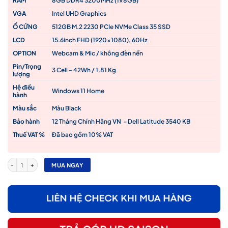
RAM
8GB DDR4 3200MHz (1x8GB)
VGA
Intel UHD Graphics
Ổ CỨNG
512GB M.2 2230 PCIe NVMe Class 35 SSD
LCD
15.6inch FHD (1920×1080), 60Hz
OPTION
Webcam & Mic / không đèn nền
Pin/Trọng
3 Cell – 42Wh / 1.81 Kg
lượng
Hệ điều
Windows 11 Home
hành
Màu sắc
Màu Black
Bảo hành
12 Tháng Chính Hãng VN – Dell Latitude 3540 KB
Thuế VAT %
Đã bao gồm 10% VAT
Dell Latitude 3540 i5-1235U/ 8GB RAM/ 512GB SSD/ 15.6″ FHD/ Win 11 Home / Black – Ne
MUA NGAY