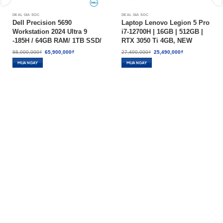
DEAL GIÁ SỐC
DEAL GIÁ SỐC
Dell Precision 5690
Laptop Lenovo Legion 5 Pro
Workstation 2024 Ultra 9
i7-12700H | 16GB | 512GB |
-185H / 64GB RAM/ 1TB SSD/
RTX 3050 Ti 4GB, NEW
16″FHD+ / W11P – NEW
SEAL
Giá
Giá
Giá
Giá
88,000,000
₫
65,900,000
₫
27,490,000
₫
25,490,000
₫
gốc
hiện
gốc
hiện
100%
là:
tại
là:
tại
MUA NGAY
MUA NGAY
88,000,000₫.
là:
27,490,000₫.
là:
65,900,000₫.
25,490,000₫.