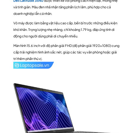
Dell Latitude 3540
được thiết kế với phong cách hiện đại, mỏng nhẹ
và tinh giản. Màu đen nhã nhặn tăng phần lịch lãm, phù hợp cho cả
doanh nghiệp lẫn cá nhân.
Vỏ máy được làm bằng vật liệu cao cấp, bền bỉ trước những điều kiện
khó khăn. Trọng lượng nhẹ nhàng, chỉ khoảng 1.79 kg, đáp ứng tính di
động cho người dùng phải di chuyển nhiều.
Màn hình 15.6 inch với độ phân giải FHD (độ phân giải 1920×1080) cung
cấp trải nghiệm hình ảnh sắc nét, giúp các tác vụ văn phòng hoặc giải
trí thêm phần thú vị.