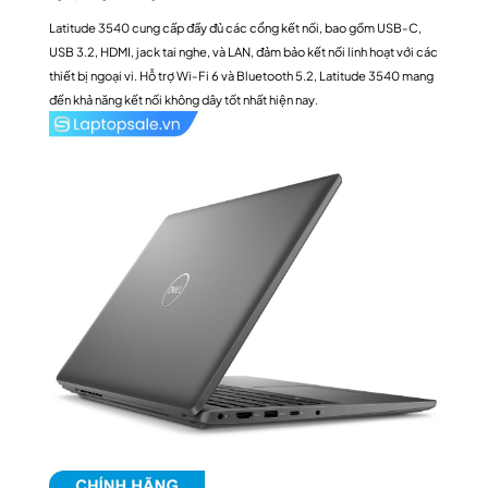
Latitude 3540 cung cấp đầy đủ các cổng kết nối, bao gồm USB-C,
USB 3.2, HDMI, jack tai nghe, và LAN, đảm bảo kết nối linh hoạt với các
thiết bị ngoại vi. Hỗ trợ Wi-Fi 6 và Bluetooth 5.2, Latitude 3540 mang
đến khả năng kết nối không dây tốt nhất hiện nay.