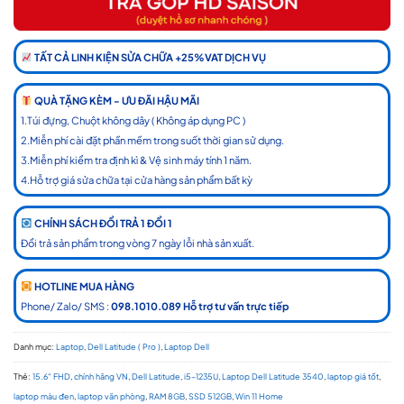
TẤT CẢ LINH KIỆN SỬA CHỮA +25%VAT DỊCH VỤ
QUÀ TẶNG KÈM - ƯU ĐÃI HẬU MÃI
1.Túi đựng, Chuột không dây ( Không áp dụng PC )
2.Miễn phí cài đặt phần mềm trong suốt thời gian sử dụng.
3.Miễn phí kiểm tra định kì & Vệ sinh máy tính 1 năm.
4.Hỗ trợ giá sửa chữa tại cửa hàng sản phẩm bất kỳ
CHÍNH SÁCH ĐỔI TRẢ 1 ĐỔI 1
Đổi trả sản phẩm trong vòng 7 ngày lỗi nhà sản xuất.
HOTLINE MUA HÀNG
Phone/ Zalo/ SMS :
098.1010.089 Hỗ trợ tư vấn trực tiếp
Danh mục:
Laptop
,
Dell Latitude ( Pro )
,
Laptop Dell
Thẻ:
15.6" FHD
,
chính hãng VN
,
Dell Latitude
,
i5-1235U
,
Laptop Dell Latitude 3540
,
laptop giá tốt
,
laptop màu đen
,
laptop văn phòng
,
RAM 8GB
,
SSD 512GB
,
Win 11 Home