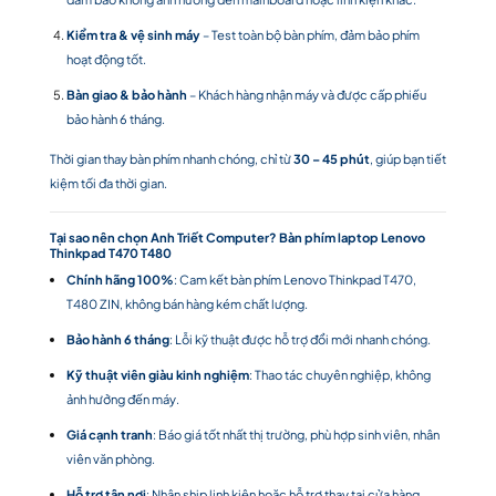
Kiểm tra & vệ sinh máy
– Test toàn bộ bàn phím, đảm bảo phím
hoạt động tốt.
Bàn giao & bảo hành
– Khách hàng nhận máy và được cấp phiếu
bảo hành 6 tháng.
Thời gian thay bàn phím nhanh chóng, chỉ từ
30 – 45 phút
, giúp bạn tiết
kiệm tối đa thời gian.
Tại sao nên chọn Anh Triết Computer? Bàn phím laptop Lenovo
Thinkpad T470 T480
Chính hãng 100%
: Cam kết bàn phím Lenovo Thinkpad T470,
T480 ZIN, không bán hàng kém chất lượng.
Bảo hành 6 tháng
: Lỗi kỹ thuật được hỗ trợ đổi mới nhanh chóng.
Kỹ thuật viên giàu kinh nghiệm
: Thao tác chuyên nghiệp, không
ảnh hưởng đến máy.
Giá cạnh tranh
: Báo giá tốt nhất thị trường, phù hợp sinh viên, nhân
viên văn phòng.
Hỗ trợ tận nơi
: Nhận ship linh kiện hoặc hỗ trợ thay tại cửa hàng