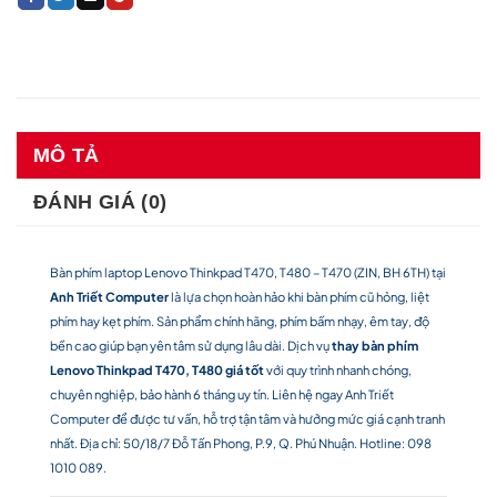
MÔ TẢ
ĐÁNH GIÁ (0)
Bàn phím laptop Lenovo Thinkpad T470, T480 – T470 (ZIN, BH 6TH) tại
Anh Triết Computer
là lựa chọn hoàn hảo khi bàn phím cũ hỏng, liệt
phím hay kẹt phím. Sản phẩm chính hãng, phím bấm nhạy, êm tay, độ
bền cao giúp bạn yên tâm sử dụng lâu dài. Dịch vụ
thay bàn phím
Lenovo Thinkpad T470, T480 giá tốt
với quy trình nhanh chóng,
chuyên nghiệp, bảo hành 6 tháng uy tín. Liên hệ ngay Anh Triết
Computer để được tư vấn, hỗ trợ tận tâm và hưởng mức giá cạnh tranh
nhất. Địa chỉ: 50/18/7 Đỗ Tấn Phong, P.9, Q. Phú Nhuận. Hotline: 098
1010 089.