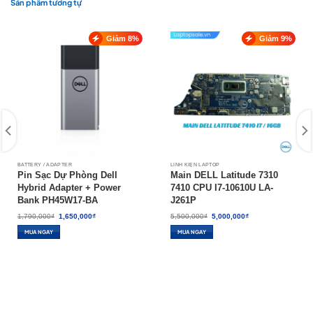
Sản phẩm tương tự
Giảm 8%
Giảm 9%
BATTERY / ADAPTER
LINH KIỆN LAPTOP
Pin Sạc Dự Phòng Dell
Main DELL Latitude 7310
Hybrid Adapter + Power
7410 CPU I7-10610U LA-
Bank PH45W17-BA
J261P
Giá
Giá
Giá
Giá
1,790,000
₫
1,650,000
₫
5,500,000
₫
5,000,000
₫
gốc
hiện
gốc
hiện
là:
tại
là:
tại
MUA NGAY
MUA NGAY
1,790,000₫.
là:
5,500,000₫.
là:
1,650,000₫.
5,000,000₫.