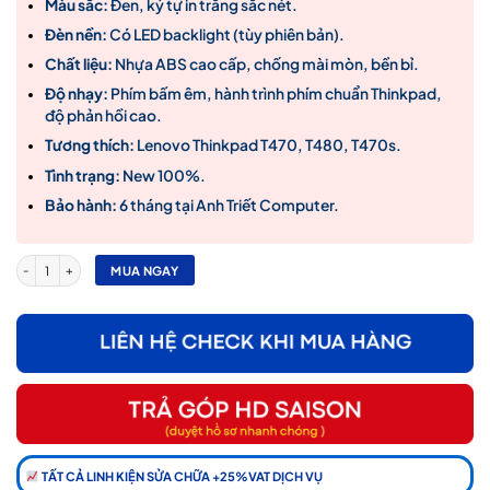
Màu sắc:
Đen, ký tự in trắng sắc nét.
Đèn nền:
Có LED backlight (tùy phiên bản).
Chất liệu:
Nhựa ABS cao cấp, chống mài mòn, bền bỉ.
Độ nhạy:
Phím bấm êm, hành trình phím chuẩn Thinkpad,
độ phản hồi cao.
Tương thích:
Lenovo Thinkpad T470, T480, T470s.
Tình trạng:
New 100%.
Bảo hành:
6 tháng tại Anh Triết Computer.
Bàn phím laptop Lenovo Thinkpad T470 T480 – T470 (ZIN, BH 6TH) - Laptop Sale số lượ
MUA NGAY
TẤT CẢ LINH KIỆN SỬA CHỮA +25%VAT DỊCH VỤ