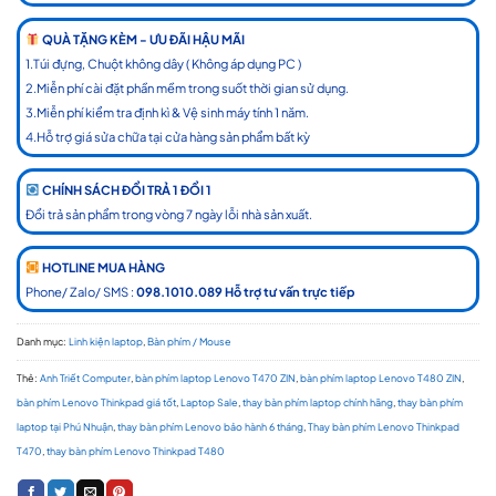
QUÀ TẶNG KÈM - ƯU ĐÃI HẬU MÃI
1.Túi đựng, Chuột không dây ( Không áp dụng PC )
2.Miễn phí cài đặt phần mềm trong suốt thời gian sử dụng.
3.Miễn phí kiểm tra định kì & Vệ sinh máy tính 1 năm.
4.Hỗ trợ giá sửa chữa tại cửa hàng sản phẩm bất kỳ
CHÍNH SÁCH ĐỔI TRẢ 1 ĐỔI 1
Đổi trả sản phẩm trong vòng 7 ngày lỗi nhà sản xuất.
HOTLINE MUA HÀNG
Phone/ Zalo/ SMS :
098.1010.089 Hỗ trợ tư vấn trực tiếp
Danh mục:
Linh kiện laptop
,
Bàn phím / Mouse
Thẻ:
Anh Triết Computer
,
bàn phím laptop Lenovo T470 ZIN
,
bàn phím laptop Lenovo T480 ZIN
,
bàn phím Lenovo Thinkpad giá tốt
,
Laptop Sale
,
thay bàn phím laptop chính hãng
,
thay bàn phím
laptop tại Phú Nhuận
,
thay bàn phím Lenovo bảo hành 6 tháng
,
Thay bàn phím Lenovo Thinkpad
T470
,
thay bàn phím Lenovo Thinkpad T480