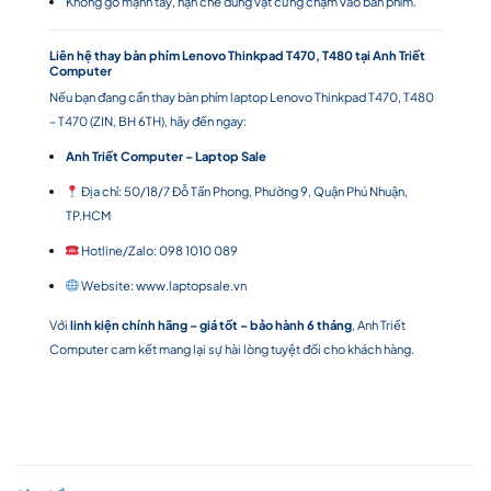
Không gõ mạnh tay, hạn chế dùng vật cứng chạm vào bàn phím.
Liên hệ thay bàn phím Lenovo Thinkpad T470, T480 tại Anh Triết
Computer
Nếu bạn đang cần thay bàn phím laptop Lenovo Thinkpad T470, T480
– T470 (ZIN, BH 6TH), hãy đến ngay:
Anh Triết Computer – Laptop Sale
Địa chỉ: 50/18/7 Đỗ Tấn Phong, Phường 9, Quận Phú Nhuận,
TP.HCM
Hotline/Zalo: 098 1010 089
Website:
www.laptopsale.vn
Với
linh kiện chính hãng – giá tốt – bảo hành 6 tháng
, Anh Triết
Computer cam kết mang lại sự hài lòng tuyệt đối cho khách hàng.