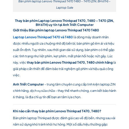
Bàn phím laptop Lenovo Thinkpad T470 T480 – T470 (ZIN, BH 6TH) –
Laptop Sale
Thay bàn phím Laptop Lenovo Thinkpad T470, T480 – T470 (ZIN,
BH 6TH) uy tín tại Anh Triết Computer
Giới thiệu Bàn phím laptop Lenovo Thinkpad T470 T480
Laptop Lenovo Thinkpad T470 và T480
là dòng máy doanh nhân
được nhiều người ưa chuộng nhờ độ bền bỉ, bàn phím gõ êm ái và hiệu
suất ổn định. Tuy nhiên, sau thời gian dài sử dụng, bàn phím có thể gặp
các tình trạng như liệt phím, kẹt phím, mất phản hồi hoặc nứt gãy. Lúc
này, việc
thay bàn phím Lenovo Thinkpad T470, T480 chính hãng
là
giải pháp cần thiết để đảm bảo trải nghiệm gõ phím và hiệu quả công
việc.
Anh Triết Computer
– trung tâm chuyên cung cấp linh kiện laptop ZIN
chính hãng, dịch vụ sửa chữa – thay thế nhanh chóng, cam kết bảo hành
6 tháng, là địa chỉ uy tín để bạn an tâm lựa chọn.
Khi nào cần thay bàn phím Lenovo Thinkpad T470, T480?
Bàn phím laptop Thinkpad được đánh giá cao về độ bền, nhưng sau vài
năm sử dụng khó tránh khỏi hư hỏng. Một số dấu hiệu thường gặp: