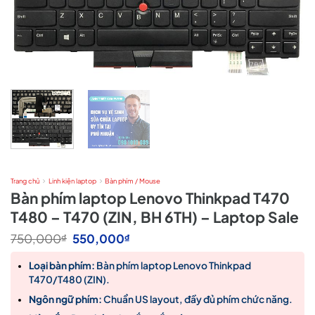
Trang chủ
Linh kiện laptop
Bàn phím / Mouse
Bàn phím laptop Lenovo Thinkpad T470
T480 – T470 (ZIN, BH 6TH) – Laptop Sale
Giá
Giá
750,000
550,000
₫
₫
gốc
hiện
là:
tại
Loại bàn phím:
Bàn phím laptop Lenovo Thinkpad
750,000₫.
là:
T470/T480 (ZIN).
550,000₫.
Ngôn ngữ phím:
Chuẩn US layout, đầy đủ phím chức năng.