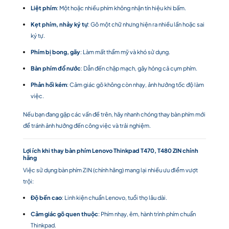
Liệt phím
: Một hoặc nhiều phím không nhận tín hiệu khi bấm.
Kẹt phím, nhảy ký tự
: Gõ một chữ nhưng hiện ra nhiều lần hoặc sai
ký tự.
Phím bị bong, gãy
: Làm mất thẩm mỹ và khó sử dụng.
Bàn phím đổ nước
: Dẫn đến chập mạch, gây hỏng cả cụm phím.
Phản hồi kém
: Cảm giác gõ không còn nhạy, ảnh hưởng tốc độ làm
việc.
Nếu bạn đang gặp các vấn đề trên, hãy nhanh chóng thay bàn phím mới
để tránh ảnh hưởng đến công việc và trải nghiệm.
Lợi ích khi thay bàn phím Lenovo Thinkpad T470, T480 ZIN chính
hãng
Việc sử dụng bàn phím ZIN (chính hãng) mang lại nhiều ưu điểm vượt
trội:
Độ bền cao
: Linh kiện chuẩn Lenovo, tuổi thọ lâu dài.
Cảm giác gõ quen thuộc
: Phím nhạy, êm, hành trình phím chuẩn
Thinkpad.