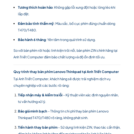
Tương thích hoàn hảo
: Không gặp lỗi xung đột hoặc lỏng lẻo khi
lắp đặt.
Đảm bảo tính thẩm mỹ
: Màu sắc, bố cục phím đúng chuẩn dòng
T470/T480.
Bảo hành 6 tháng
: Yên tâm trong quá trình sử dụng.
So với bàn phím rời hoặc linh kiện trôi nổi, bàn phím ZIN chính hãng tại
Anh Triết Computer đảm bảo chất lượng và độ ổn định tối ưu.
Quy trình thay bàn phím Lenovo Thinkpad tại Anh Triết Computer
Tại Anh Triết Computer, khách hàng sẽ được trải nghiệm dịch vụ
chuyên nghiệp với các bước rõ ràng:
Tiếp nhận máy & kiểm tra lỗi
– Kỹ thuật viên xác định nguyên nhân,
tư vấn hướng xử lý.
Báo giá minh bạch
– Thông tin chi phí thay bàn phím Lenovo
Thinkpad T470/T480 rõ ràng, không phát sinh.
Tiến hành thay bàn phím
– Sử dụng linh kiện ZIN, thao tác cẩn thận,
đảm bảo không ảnh hưởng đến mainboard hoặc linh kiện khác.