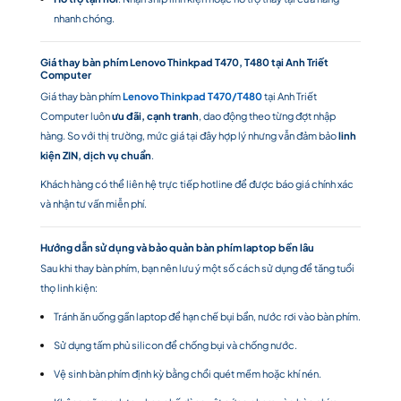
nhanh chóng.
Giá thay bàn phím Lenovo Thinkpad T470, T480 tại Anh Triết
Computer
Giá thay bàn phím
Lenovo Thinkpad T470/T480
tại Anh Triết
Computer luôn
ưu đãi, cạnh tranh
, dao động theo từng đợt nhập
hàng. So với thị trường, mức giá tại đây hợp lý nhưng vẫn đảm bảo
linh
kiện ZIN, dịch vụ chuẩn
.
Khách hàng có thể liên hệ trực tiếp hotline để được báo giá chính xác
và nhận tư vấn miễn phí.
Hướng dẫn sử dụng và bảo quản bàn phím laptop bền lâu
Sau khi thay bàn phím, bạn nên lưu ý một số cách sử dụng để tăng tuổi
thọ linh kiện:
Tránh ăn uống gần laptop để hạn chế bụi bẩn, nước rơi vào bàn phím.
Sử dụng tấm phủ silicon để chống bụi và chống nước.
Vệ sinh bàn phím định kỳ bằng chổi quét mềm hoặc khí nén.