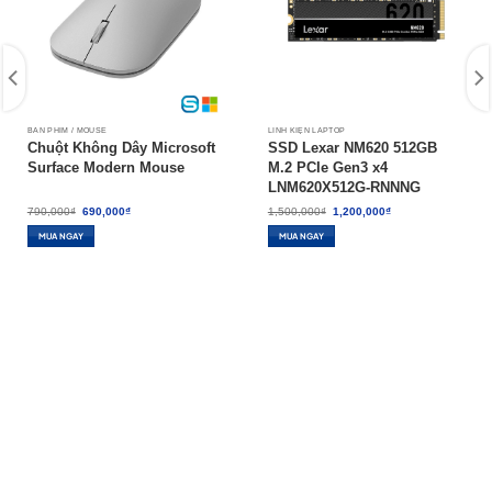
BÀN PHÍM / MOUSE
LINH KIỆN LAPTOP
Chuột Không Dây Microsoft
SSD Lexar NM620 512GB
Surface Modern Mouse
M.2 PCIe Gen3 x4
LNM620X512G-RNNNG
Giá
Giá
Giá
Giá
790,000
₫
690,000
₫
1,500,000
₫
1,200,000
₫
gốc
hiện
gốc
hiện
là:
tại
là:
tại
MUA NGAY
MUA NGAY
790,000₫.
là:
1,500,000₫.
là:
690,000₫.
1,200,000₫.