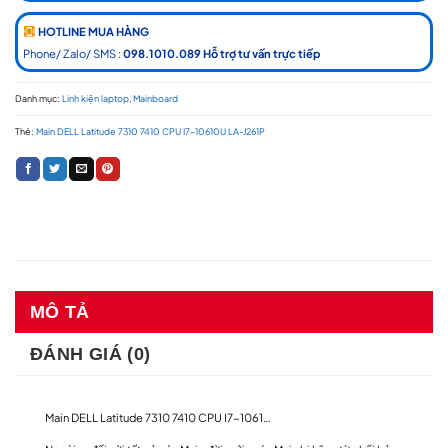
HOTLINE MUA HÀNG
Phone/ Zalo/ SMS :
098.1010.089 Hỗ trợ tư vấn trực tiếp
Danh mục:
Linh kiện laptop
,
Mainboard
Thẻ:
Main DELL Latitude 7310 7410 CPU I7-10610U LA-J261P
MÔ TẢ
ĐÁNH GIÁ (0)
Main DELL Latitude 7310 7410 CPU I7-1061…