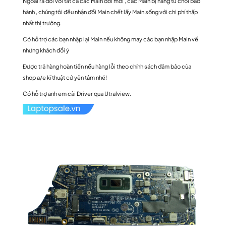
Ngoài ra đối vời tất cả các Main đời mới , các Main bị hãng từ chối bảo
hành , chúng tôi đều nhận đổi Main chết lấy Main sống với chi phí thấp
nhất thị trường.
Có hỗ trợ các bạn nhập lại Main nếu không may các bạn nhập Main về
nhưng khách đổi ý
Được trả hàng hoàn tiền nếu hàng lỗi theo chính sách đảm bảo của
shop a/e kĩ thuật cứ yên tâm nhé!
Có hỗ trợ anh em cài Driver qua Utralview.