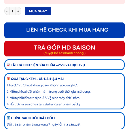
Main DELL Latitude 7310 7410 CPU I7-10610U LA-J261P số lượng
MUA NGAY
TẤT CẢ LINH KIỆN SỬA CHỮA +25%VAT DỊCH VỤ
QUÀ TẶNG KÈM - ƯU ĐÃI HẬU MÃI
1.Túi đựng, Chuột không dây ( Không áp dụng PC )
2.Miễn phí cài đặt phần mềm trong suốt thời gian sử dụng.
3.Miễn phí kiểm tra định kì & Vệ sinh máy tính 1 năm.
4.Hỗ trợ giá sửa chữa tại cửa hàng sản phẩm bất kỳ
CHÍNH SÁCH ĐỔI TRẢ 1 ĐỔI 1
Đổi trả sản phẩm trong vòng 7 ngày lỗi nhà sản xuất.