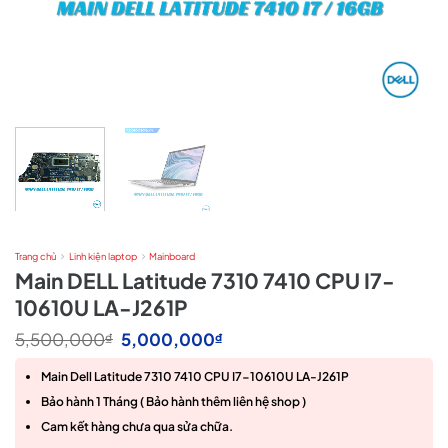
Trang chủ
Linh kiện laptop
Mainboard
Main DELL Latitude 7310 7410 CPU I7-
10610U LA-J261P
Giá
Giá
5,500,000
5,000,000
₫
₫
gốc
hiện
là:
tại
Main Dell Latitude 7310 7410 CPU I7-10610U LA-J261P
5,500,000₫.
là:
5,000,000₫.
Bảo hành 1 Tháng ( Bảo hành thêm liên hệ shop )
Cam kết hàng chưa qua sửa chữa.