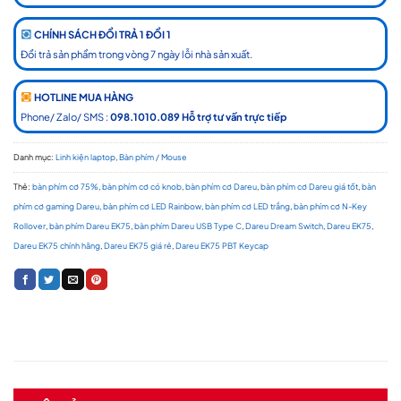
CHÍNH SÁCH ĐỔI TRẢ 1 ĐỔI 1
Đổi trả sản phẩm trong vòng 7 ngày lỗi nhà sản xuất.
HOTLINE MUA HÀNG
Phone/ Zalo/ SMS :
098.1010.089 Hỗ trợ tư vấn trực tiếp
Danh mục:
Linh kiện laptop
,
Bàn phím / Mouse
Thẻ:
bàn phím cơ 75%
,
bàn phím cơ có knob
,
bàn phím cơ Dareu
,
bàn phím cơ Dareu giá tốt
,
bàn
phím cơ gaming Dareu
,
bàn phím cơ LED Rainbow
,
bàn phím cơ LED trắng
,
bàn phím cơ N-Key
Rollover
,
bàn phím Dareu EK75
,
bàn phím Dareu USB Type C
,
Dareu Dream Switch
,
Dareu EK75
,
Dareu EK75 chính hãng
,
Dareu EK75 giá rẻ
,
Dareu EK75 PBT Keycap