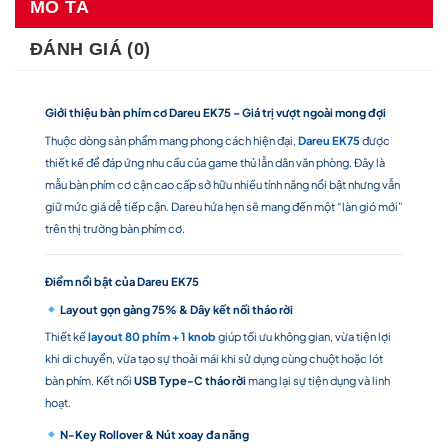
MÔ TẢ
ĐÁNH GIÁ (0)
Giới thiệu bàn phím cơ Dareu EK75 – Giá trị vượt ngoài mong đợi
Thuộc dòng sản phẩm mang phong cách hiện đại,
Dareu EK75
được
thiết kế để đáp ứng nhu cầu của game thủ lẫn dân văn phòng. Đây là
mẫu bàn phím cơ cận cao cấp sở hữu nhiều tính năng nổi bật nhưng vẫn
giữ mức giá dễ tiếp cận. Dareu hứa hẹn sẽ mang đến một “làn gió mới”
trên thị trường bàn phím cơ.
Điểm nổi bật của Dareu EK75
Layout gọn gàng 75% & Dây kết nối tháo rời
Thiết kế
layout 80 phím + 1 knob
giúp tối ưu không gian, vừa tiện lợi
khi di chuyển, vừa tạo sự thoải mái khi sử dụng cùng chuột hoặc lót
bàn phím. Kết nối
USB Type-C tháo rời
mang lại sự tiện dụng và linh
hoạt.
N-Key Rollover & Nút xoay đa năng