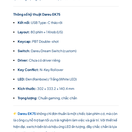
Thông số kỹ thuật Dareu EK75
Kết nối:
USB Type-C tháo rời
Layout:
80 phím + 1 Knob (US)
Keycap:
PBT Double-shot
Switch:
Dareu Dream Switch (custom)
Driver:
Chưa có driver riêng
Key Conflict:
N-Key Rollover
LED:
Đen (Rainbow) / Trắng (White LED)
Kích thước:
302 × 333.2 × 140.4 mm
Trọng lượng:
Chuẩn gaming, chắc chắn
Dareu EK75
không chỉ đơn thuần là một chiếc bàn phím cơ, mà còn
là công cụ hỗ trợ bạn tối ưu trải nghiệm làm việc và giải trí. Với thiết kế
hiện đại, switch bền bỉ và hiệu ứng LED ấn tượng, đây chắc chắn là lựa