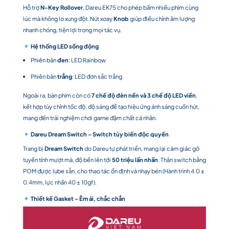
Hỗ trợ
N-Key Rollover
, Dareu EK75 cho phép bấm nhiều phím cùng
lúc mà không lo xung đột. Nút xoay
Knob
giúp điều chỉnh âm lượng
nhanh chóng, tiện lợi trong mọi tác vụ.
Hệ thống LED sống động
Phiên bản
đen
: LED Rainbow
Phiên bản
trắng
: LED đơn sắc trắng
Ngoài ra, bàn phím còn có
7 chế độ đèn nền và 3 chế độ LED viền
,
kết hợp tùy chỉnh tốc độ, độ sáng để tạo hiệu ứng ánh sáng cuốn hút,
mang đến trải nghiệm chơi game đậm chất cá nhân.
Dareu Dream Switch – Switch tùy biến độc quyền
Trang bị
Dream Switch
do Dareu tự phát triển, mang lại cảm giác gõ
tuyến tính mượt mà, độ bền lên tới
50 triệu lần nhấn
. Thân switch bằng
POM được lube sẵn, cho thao tác ổn định và nhạy bén (Hành trình 4.0 ±
0.4mm, lực nhấn 40 ± 10gf).
Thiết kế Gasket – Êm ái, chắc chắn