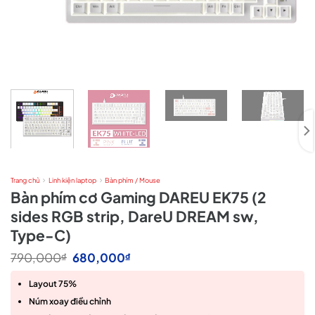
Trang chủ
Linh kiện laptop
Bàn phím / Mouse
Bàn phím cơ Gaming DAREU EK75 (2
sides RGB strip, DareU DREAM sw,
Type-C)
Giá
Giá
790,000
680,000
₫
₫
gốc
hiện
là:
tại
Layout 75%
790,000₫.
là:
680,000₫.
Núm xoay điều chỉnh