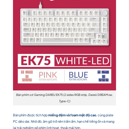
Bàn phím cơ Gaming DAREU EK75 (2 sides RGB strip, DareU DREAM sw,
Type-C)
Bàn phím được tích hợp
miếng đệm và foam mật độ cao
, cùng plate
PC dẻo dai. Nhờ đó, âm gõ trở nên trầm ấm, hạn chế tiếng ồn và mang
lại trải nghiệm gõ phím linh hoạt, thoải mái hơn.