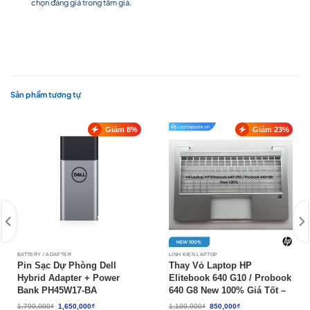
chọn đáng giá trong tầm giá.
Sản phẩm tương tự
Giảm 8%
Giảm 23%
BATTERY / ADAPTER
LINH KIỆN LAPTOP
Pin Sạc Dự Phòng Dell
Thay Vỏ Laptop HP
Hybrid Adapter + Power
Elitebook 640 G10 / Probook
Bank PH45W17-BA
640 G8 New 100% Giá Tốt –
Anh Triết Computer
Giá
Giá
Giá
Giá
1,790,000
₫
1,650,000
₫
1,100,000
₫
850,000
₫