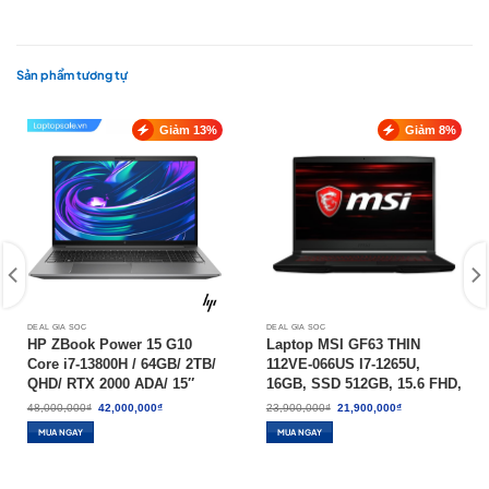
Sản phẩm tương tự
Giảm 13%
Giảm 8%
DEAL GIÁ SỐC
DEAL GIÁ SỐC
HP ZBook Power 15 G10
Laptop MSI GF63 THIN
Core i7-13800H / 64GB/ 2TB/
112VE-066US I7-1265U,
QHD/ RTX 2000 ADA/ 15″
16GB, SSD 512GB, 15.6 FHD,
FHD/ Win 11 Mobile
RTX™ 4050 , NEW SEAL
Giá
Giá
Giá
Giá
48,000,000
₫
42,000,000
₫
23,900,000
₫
21,900,000
₫
gốc
hiện
gốc
hiện
Workstation
là:
tại
là:
tại
MUA NGAY
MUA NGAY
48,000,000₫.
là:
23,900,000₫.
là:
42,000,000₫.
21,900,000₫.