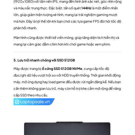
(1920×1080) với tấm nền IPS, mang đến hình ảnh sắc nét, góc nhìn rộng
và màu sắc trung thực. Đặc biệt, tần số quét
144Hz
là một điểm nhấn
lớn, giúp giảm hiện tượng xé hình, mang lại trải nghiệm gaming mượt
mà hơn. Đây là lợi thế lớn khi bạn chơi các tựa game FPS đòi hỏi tốc độ
phản hồi nhanh.
Màn hình cũng được thiết kế viền mỏng, giúp tăng diện tích hiển thị và
mang lại cảm giác đắm chìm hơn khi chơi game hoặc xem phim.
5. Lưu trữ nhanh chóng với SSD 512GB
Máy được trang bị
ổ cứng SSD 512GB NVMe
, cung cấp tốc độ
đọc/ghi dữ liệu vượt trội so với HDD truyền thống. Thời gian khởi động
máy, mở ứng dụng hay load game đều được rút ngắn đáng kể. Nếu bạn
cần thêm không gian lưu trữ, máy còn hỗ trợ khe cắm mở rộng để nâng
cấp SSD theo nhu cầu.