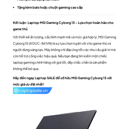
Tặng kèm balo hoặc chuột gaming cao cấp
Kết luận: Laptop MSI Gaming Cyborg 15 – Lựa chọn hoàn hảo cho
game thủ
Với thiết kế ấn tượng, cấu hình mạnh mẽ và mức giá hợp lý, MSI Gaming
Cyborg 15 (A13UC-861VN) là sự lựa chọn tuyệt vời cho game thủ và
người dùng sáng tạo. Máy không chỉ đáp ứng tốt các nhu cầu giải trí mà
còn hỗ trợ công việc hiệu quả. Nếu bạn đang tìm kiếm một chiếc
laptop gaming chính hãng với giá tốt, đây chắc chắn là sản phẩm
không thể bỏ qua.
Hãy đến ngay Laptop SALE để sở hữu MSI Gaming Cyborg 15 với
mức giá ưu đãi nhất!