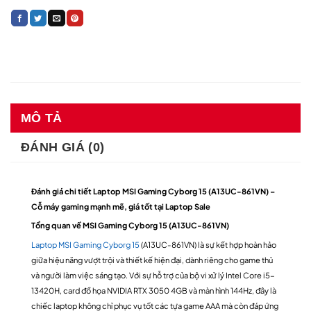
MÔ TẢ
ĐÁNH GIÁ (0)
Đánh giá chi tiết Laptop MSI Gaming Cyborg 15 (A13UC-861VN) –
Cỗ máy gaming mạnh mẽ, giá tốt tại Laptop Sale
Tổng quan về MSI Gaming Cyborg 15 (A13UC-861VN)
Laptop MSI Gaming Cyborg 15
(A13UC-861VN) là sự kết hợp hoàn hảo
giữa hiệu năng vượt trội và thiết kế hiện đại, dành riêng cho game thủ
và người làm việc sáng tạo. Với sự hỗ trợ của bộ vi xử lý Intel Core i5-
13420H, card đồ họa NVIDIA RTX 3050 4GB và màn hình 144Hz, đây là
chiếc laptop không chỉ phục vụ tốt các tựa game AAA mà còn đáp ứng