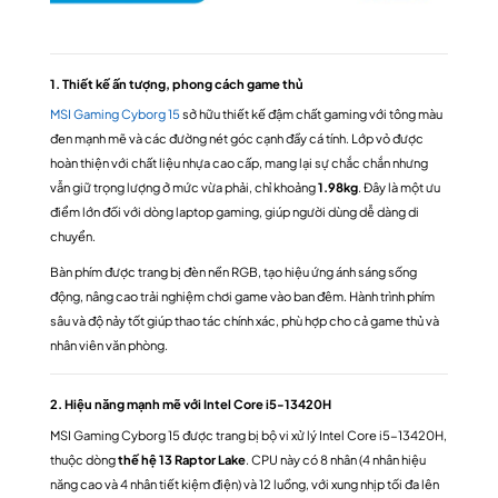
1. Thiết kế ấn tượng, phong cách game thủ
MSI Gaming Cyborg 15
sở hữu thiết kế đậm chất gaming với tông màu
đen mạnh mẽ và các đường nét góc cạnh đầy cá tính. Lớp vỏ được
hoàn thiện với chất liệu nhựa cao cấp, mang lại sự chắc chắn nhưng
vẫn giữ trọng lượng ở mức vừa phải, chỉ khoảng
1.98kg
. Đây là một ưu
điểm lớn đối với dòng laptop gaming, giúp người dùng dễ dàng di
chuyển.
Bàn phím được trang bị đèn nền RGB, tạo hiệu ứng ánh sáng sống
động, nâng cao trải nghiệm chơi game vào ban đêm. Hành trình phím
sâu và độ nảy tốt giúp thao tác chính xác, phù hợp cho cả game thủ và
nhân viên văn phòng.
2. Hiệu năng mạnh mẽ với Intel Core i5-13420H
MSI Gaming Cyborg 15 được trang bị bộ vi xử lý Intel Core i5-13420H,
thuộc dòng
thế hệ 13 Raptor Lake
. CPU này có 8 nhân (4 nhân hiệu
năng cao và 4 nhân tiết kiệm điện) và 12 luồng, với xung nhịp tối đa lên