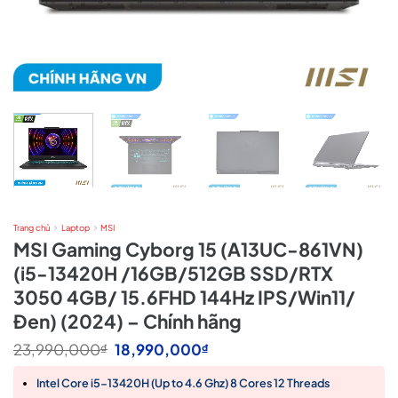
Trang chủ
Laptop
MSI
MSI Gaming Cyborg 15 (A13UC-861VN)
(i5-13420H /16GB/512GB SSD/RTX
3050 4GB/ 15.6FHD 144Hz IPS/Win11/
Đen) (2024) – Chính hãng
Giá
Giá
23,990,000
18,990,000
₫
₫
gốc
hiện
là:
tại
Intel Core i5-13420H (Up to 4.6 Ghz) 8 Cores 12 Threads
23,990,000₫.
là: