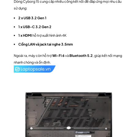
Dòng Cyborg 15 cung cấp nhiều cổng kết nối để đáp ứng mọi nhu cầu
sử dụng:
2 x USB 3.2 Gen 1
1 x USB-C 3.2 Gen 2
1 x HDMI
hỗ trợ xuất hình ảnh 4K
Cổng LAN và jack tai nghe 3.5mm
Ngoài ra, máy còn hỗ trợ
Wi-Fi 6
và
Bluetooth 5.2
, giúp kết nối mạng
nhanh chóng và ổn định.