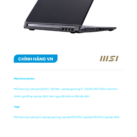
Meta Description:
MSI Gaming Cyborg 15 (A13UC-861VN) – Laptop gaming i5-13420H, RTX 3050, màn hình
144Hz, giá tốt tại Laptop SALE. Xem ngay để nhận ưu đãi hấp dẫn!
Tags:
MSI Gaming Cyborg 15, Laptop gaming, Laptop RTX 3050, Laptop MSI 2024, Laptop SALE