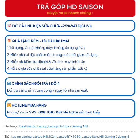
TẤT CẢ LINH KIỆN SỬA CHỮA +25%VAT DỊCH VỤ
QUÀ TẶNG KÈM - ƯU ĐÃI HẬU MÃI
1.Túi đựng, Chuột không dây ( Không áp dụng PC )
2.Miễn phí cài đặt phần mềm trong suốt thời gian sử dụng.
3.Miễn phí kiểm tra định kì & Vệ sinh máy tính 1 năm.
4.Hỗ trợ giá sửa chữa tại cửa hàng sản phẩm bất kỳ
CHÍNH SÁCH ĐỔI TRẢ 1 ĐỔI 1
Đổi trả sản phẩm trong vòng 7 ngày lỗi nhà sản xuất.
HOTLINE MUA HÀNG
Phone/ Zalo/ SMS :
098.1010.089 Hỗ trợ tư vấn trực tiếp
Danh mục:
Deal Giá sốc
,
Laptop
,
Laptop Đồ Họa - Gaming
,
MSI
Thẻ:
Laptop gaming
,
Laptop MSI 2024
,
Laptop RTX 3050
,
Laptop Sale
,
MSI Gaming Cyborg 15