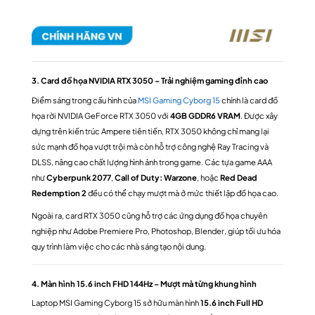
3. Card đồ họa NVIDIA RTX 3050 – Trải nghiệm gaming đỉnh cao
Điểm sáng trong cấu hình của
MSI Gaming Cyborg 15
chính là card đồ
họa rời NVIDIA GeForce RTX 3050 với
4GB GDDR6 VRAM
. Được xây
dựng trên kiến trúc Ampere tiên tiến, RTX 3050 không chỉ mang lại
sức mạnh đồ họa vượt trội mà còn hỗ trợ công nghệ Ray Tracing và
DLSS, nâng cao chất lượng hình ảnh trong game. Các tựa game AAA
như
Cyberpunk 2077
,
Call of Duty: Warzone
, hoặc
Red Dead
Redemption 2
đều có thể chạy mượt mà ở mức thiết lập đồ họa cao.
Ngoài ra, card RTX 3050 cũng hỗ trợ các ứng dụng đồ họa chuyên
nghiệp như Adobe Premiere Pro, Photoshop, Blender, giúp tối ưu hóa
quy trình làm việc cho các nhà sáng tạo nội dung.
4. Màn hình 15.6 inch FHD 144Hz – Mượt mà từng khung hình
Laptop MSI Gaming Cyborg 15 sở hữu màn hình
15.6 inch Full HD