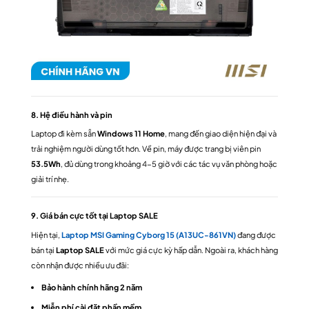
8. Hệ điều hành và pin
Laptop đi kèm sẵn
Windows 11 Home
, mang đến giao diện hiện đại và
trải nghiệm người dùng tốt hơn. Về pin, máy được trang bị viên pin
53.5Wh
, đủ dùng trong khoảng 4-5 giờ với các tác vụ văn phòng hoặc
giải trí nhẹ.
9. Giá bán cực tốt tại Laptop SALE
Hiện tại,
Laptop MSI Gaming Cyborg 15 (A13UC-861VN)
đang được
bán tại
Laptop SALE
với mức giá cực kỳ hấp dẫn. Ngoài ra, khách hàng
còn nhận được nhiều ưu đãi:
Bảo hành chính hãng 2 năm
Miễn phí cài đặt phần mềm