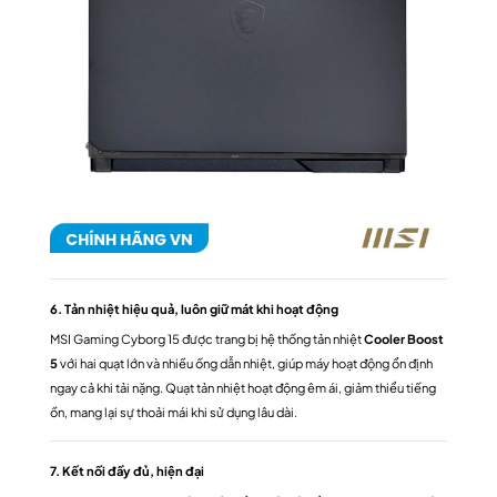
6. Tản nhiệt hiệu quả, luôn giữ mát khi hoạt động
MSI Gaming Cyborg 15 được trang bị hệ thống tản nhiệt
Cooler Boost
5
với hai quạt lớn và nhiều ống dẫn nhiệt, giúp máy hoạt động ổn định
ngay cả khi tải nặng. Quạt tản nhiệt hoạt động êm ái, giảm thiểu tiếng
ồn, mang lại sự thoải mái khi sử dụng lâu dài.
7. Kết nối đầy đủ, hiện đại