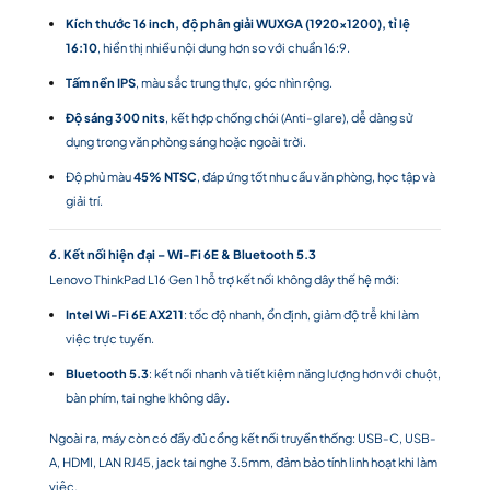
Kích thước 16 inch, độ phân giải WUXGA (1920×1200), tỉ lệ
16:10
, hiển thị nhiều nội dung hơn so với chuẩn 16:9.
Tấm nền IPS
, màu sắc trung thực, góc nhìn rộng.
Độ sáng 300 nits
, kết hợp chống chói (Anti-glare), dễ dàng sử
dụng trong văn phòng sáng hoặc ngoài trời.
Độ phủ màu
45% NTSC
, đáp ứng tốt nhu cầu văn phòng, học tập và
giải trí.
6. Kết nối hiện đại – Wi-Fi 6E & Bluetooth 5.3
Lenovo ThinkPad L16 Gen 1 hỗ trợ kết nối không dây thế hệ mới:
Intel Wi-Fi 6E AX211
: tốc độ nhanh, ổn định, giảm độ trễ khi làm
việc trực tuyến.
Bluetooth 5.3
: kết nối nhanh và tiết kiệm năng lượng hơn với chuột,
bàn phím, tai nghe không dây.
Ngoài ra, máy còn có đầy đủ cổng kết nối truyền thống: USB-C, USB-
A, HDMI, LAN RJ45, jack tai nghe 3.5mm, đảm bảo tính linh hoạt khi làm
việc.