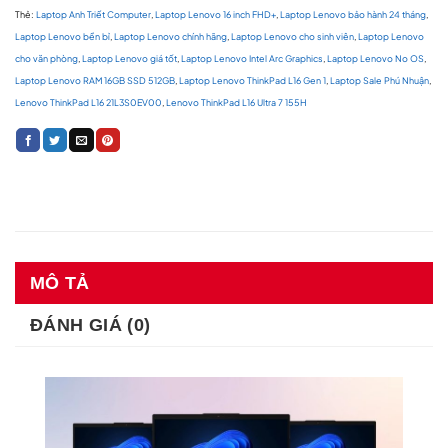
Thẻ:
Laptop Anh Triết Computer
,
Laptop Lenovo 16 inch FHD+
,
Laptop Lenovo bảo hành 24 tháng
,
Laptop Lenovo bền bỉ
,
Laptop Lenovo chính hãng
,
Laptop Lenovo cho sinh viên
,
Laptop Lenovo
cho văn phòng
,
Laptop Lenovo giá tốt
,
Laptop Lenovo Intel Arc Graphics
,
Laptop Lenovo No OS
,
Laptop Lenovo RAM 16GB SSD 512GB
,
Laptop Lenovo ThinkPad L16 Gen 1
,
Laptop Sale Phú Nhuận
,
Lenovo ThinkPad L16 21L3S0EV00
,
Lenovo ThinkPad L16 Ultra 7 155H
MÔ TẢ
ĐÁNH GIÁ (0)