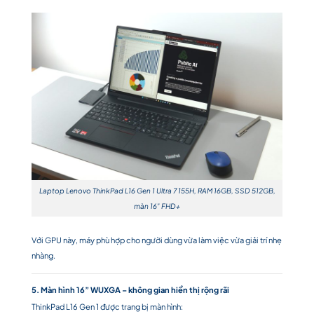
Laptop Lenovo ThinkPad L16 Gen 1 Ultra 7 155H, RAM 16GB, SSD 512GB,
màn 16” FHD+
Với GPU này, máy phù hợp cho người dùng vừa làm việc vừa giải trí nhẹ
nhàng.
5. Màn hình 16” WUXGA – không gian hiển thị rộng rãi
ThinkPad L16 Gen 1 được trang bị màn hình: