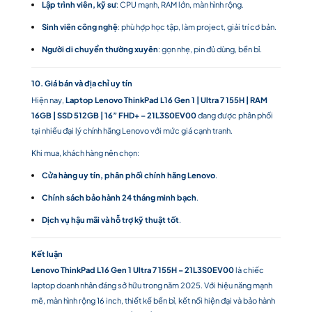
Lập trình viên, kỹ sư
: CPU mạnh, RAM lớn, màn hình rộng.
Sinh viên công nghệ
: phù hợp học tập, làm project, giải trí cơ bản.
Người di chuyển thường xuyên
: gọn nhẹ, pin đủ dùng, bền bỉ.
10. Giá bán và địa chỉ uy tín
Hiện nay,
Laptop Lenovo ThinkPad L16 Gen 1 | Ultra 7 155H | RAM
16GB | SSD 512GB | 16” FHD+ – 21L3S0EV00
đang được phân phối
tại nhiều đại lý chính hãng Lenovo với mức giá cạnh tranh.
Khi mua, khách hàng nên chọn:
Cửa hàng uy tín, phân phối chính hãng Lenovo
.
Chính sách bảo hành 24 tháng minh bạch
.
Dịch vụ hậu mãi và hỗ trợ kỹ thuật tốt
.
Kết luận
Lenovo
ThinkPad L16 Gen 1 Ultra 7 155H – 21L3S0EV00
là chiếc
laptop doanh nhân đáng sở hữu trong năm 2025. Với hiệu năng mạnh
mẽ, màn hình rộng 16 inch, thiết kế bền bỉ, kết nối hiện đại và bảo hành