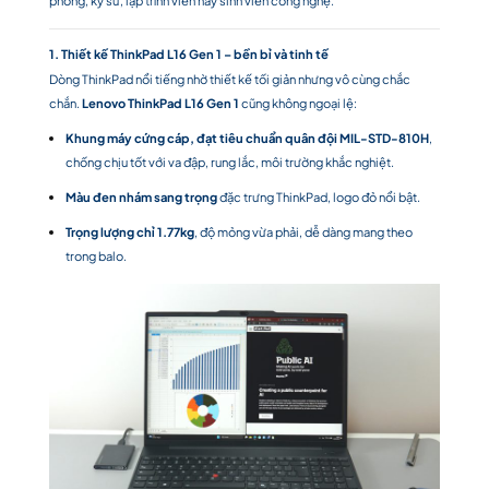
1. Thiết kế ThinkPad L16 Gen 1 – bền bỉ và tinh tế
Dòng ThinkPad nổi tiếng nhờ thiết kế tối giản nhưng vô cùng chắc
chắn.
Lenovo ThinkPad L16 Gen 1
cũng không ngoại lệ:
Khung máy cứng cáp, đạt tiêu chuẩn quân đội MIL-STD-810H
,
chống chịu tốt với va đập, rung lắc, môi trường khắc nghiệt.
Màu đen nhám sang trọng
đặc trưng ThinkPad, logo đỏ nổi bật.
Trọng lượng chỉ 1.77kg
, độ mỏng vừa phải, dễ dàng mang theo
trong balo.