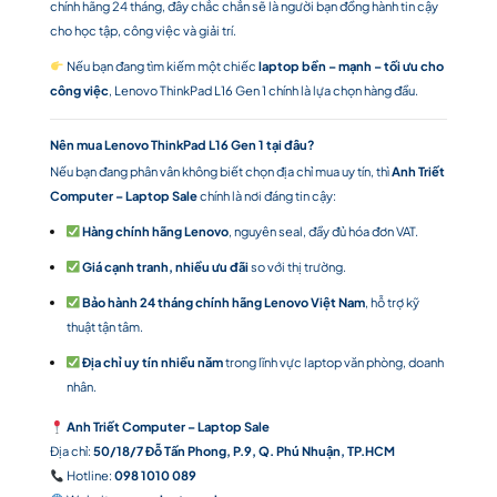
chính hãng 24 tháng, đây chắc chắn sẽ là người bạn đồng hành tin cậy
cho học tập, công việc và giải trí.
Nếu bạn đang tìm kiếm một chiếc
laptop bền – mạnh – tối ưu cho
công việc
, Lenovo ThinkPad L16 Gen 1 chính là lựa chọn hàng đầu.
Nên mua Lenovo ThinkPad L16 Gen 1 tại đâu?
Nếu bạn đang phân vân không biết chọn địa chỉ mua uy tín, thì
Anh Triết
Computer – Laptop Sale
chính là nơi đáng tin cậy:
Hàng chính hãng Lenovo
, nguyên seal, đầy đủ hóa đơn VAT.
Giá cạnh tranh, nhiều ưu đãi
so với thị trường.
Bảo hành 24 tháng chính hãng Lenovo Việt Nam
, hỗ trợ kỹ
thuật tận tâm.
Địa chỉ uy tín nhiều năm
trong lĩnh vực laptop văn phòng, doanh
nhân.
Anh Triết Computer – Laptop Sale
Địa chỉ:
50/18/7 Đỗ Tấn Phong, P.9, Q. Phú Nhuận, TP.HCM
Hotline:
098 1010 089