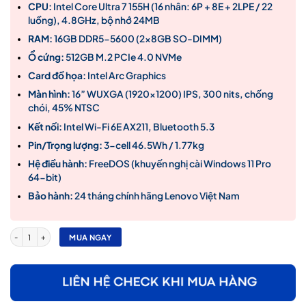
27,900,000₫.
CPU:
Intel Core Ultra 7 155H (16 nhân: 6P + 8E + 2LPE / 22
luồng), 4.8GHz, bộ nhớ 24MB
RAM:
16GB DDR5-5600 (2x8GB SO-DIMM)
Ổ cứng:
512GB M.2 PCIe 4.0 NVMe
Card đồ họa:
Intel Arc Graphics
Màn hình:
16” WUXGA (1920×1200) IPS, 300 nits, chống
chói, 45% NTSC
Kết nối:
Intel Wi-Fi 6E AX211, Bluetooth 5.3
Pin/Trọng lượng:
3-cell 46.5Wh / 1.77kg
Hệ điều hành:
FreeDOS (khuyến nghị cài Windows 11 Pro
64-bit)
Bảo hành:
24 tháng chính hãng Lenovo Việt Nam
Laptop Lenovo ThinkPad L16 Gen 1 | Ultra 7 155H | RAM 16GB | SSD 512GB | Intel Arc Gra
MUA NGAY