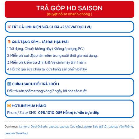
TẤT CẢ LINH KIỆN SỬA CHỮA +25%VAT DỊCH VỤ
QUÀ TẶNG KÈM - ƯU ĐÃI HẬU MÃI
1.Túi đựng, Chuột không dây ( Không áp dụng PC )
2.Miễn phí cài đặt phần mềm trong suốt thời gian sử dụng.
3.Miễn phí kiểm tra định kì & Vệ sinh máy tính 1 năm.
4.Hỗ trợ giá sửa chữa tại cửa hàng sản phẩm bất kỳ
CHÍNH SÁCH ĐỔI TRẢ 1 ĐỔI 1
Đổi trả sản phẩm trong vòng 7 ngày lỗi nhà sản xuất.
HOTLINE MUA HÀNG
Phone/ Zalo/ SMS :
098.1010.089 Hỗ trợ tư vấn trực tiếp
Danh mục:
Lenovo
,
Deal Giá sốc
,
Laptop
,
Laptop Cao cấp
,
Laptop Sale giá tốt
,
Laptop Văn Phòng
,
Lenovo ThinkPad