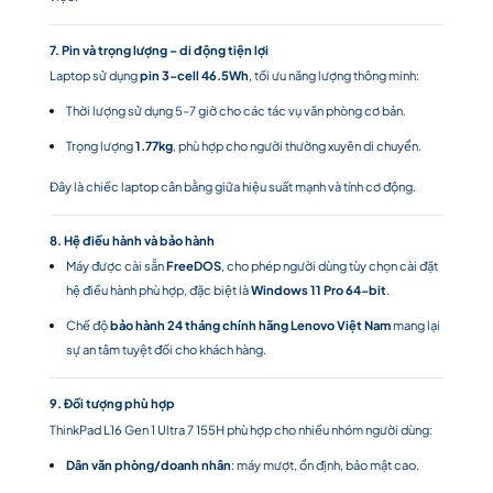
7. Pin và trọng lượng – di động tiện lợi
Laptop sử dụng
pin 3-cell 46.5Wh
, tối ưu năng lượng thông minh:
Thời lượng sử dụng 5–7 giờ cho các tác vụ văn phòng cơ bản.
Trọng lượng
1.77kg
, phù hợp cho người thường xuyên di chuyển.
Đây là chiếc laptop cân bằng giữa hiệu suất mạnh và tính cơ động.
8. Hệ điều hành và bảo hành
Máy được cài sẵn
FreeDOS
, cho phép người dùng tùy chọn cài đặt
hệ điều hành phù hợp, đặc biệt là
Windows 11 Pro 64-bit
.
Chế độ
bảo hành 24 tháng chính hãng Lenovo Việt Nam
mang lại
sự an tâm tuyệt đối cho khách hàng.
9. Đối tượng phù hợp
ThinkPad L16 Gen 1 Ultra 7 155H phù hợp cho nhiều nhóm người dùng:
Dân văn phòng/doanh nhân
: máy mượt, ổn định, bảo mật cao.