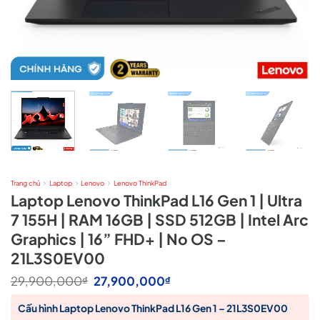
Trang chủ
Laptop
Lenovo
Lenovo ThinkPad
Laptop Lenovo ThinkPad L16 Gen 1 | Ultra
7 155H | RAM 16GB | SSD 512GB | Intel Arc
Graphics | 16” FHD+ | No OS –
21L3S0EV00
Giá
Giá
29,900,000
27,900,000
₫
₫
gốc
hiện
là:
tại
Cấu hình Laptop Lenovo ThinkPad L16 Gen 1 – 21L3S0EV00
29,900,000₫.
là: