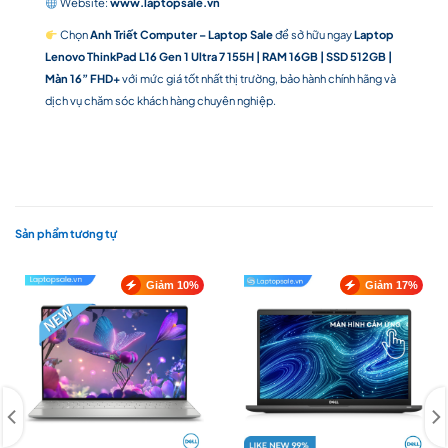
Website:
www.laptopsale.vn
Chọn
Anh Triết Computer – Laptop Sale
để sở hữu ngay
Laptop
Lenovo ThinkPad L16 Gen 1 Ultra 7 155H | RAM 16GB | SSD 512GB |
Màn 16” FHD+
với mức giá tốt nhất thị trường, bảo hành chính hãng và
dịch vụ chăm sóc khách hàng chuyên nghiệp.
Sản phẩm tương tự
Giảm 10%
Giảm 17%