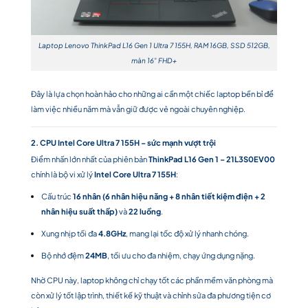
Laptop Lenovo ThinkPad L16 Gen 1 Ultra 7 155H, RAM 16GB, SSD 512GB,
màn 16” FHD+
Đây là lựa chọn hoàn hảo cho những ai cần một chiếc laptop bền bỉ để
làm việc nhiều năm mà vẫn giữ được vẻ ngoài chuyên nghiệp.
2. CPU Intel Core Ultra 7 155H – sức mạnh vượt trội
Điểm nhấn lớn nhất của phiên bản
ThinkPad L16 Gen 1 – 21L3S0EV00
chính là bộ vi xử lý
Intel Core Ultra 7 155H
:
Cấu trúc
16 nhân (6 nhân hiệu năng + 8 nhân tiết kiệm điện + 2
nhân hiệu suất thấp)
và
22 luồng
.
Xung nhịp tối đa
4.8GHz
, mang lại tốc độ xử lý nhanh chóng.
Bộ nhớ đệm
24MB
, tối ưu cho đa nhiệm, chạy ứng dụng nặng.
Nhờ CPU này, laptop không chỉ chạy tốt các phần mềm văn phòng mà
còn xử lý tốt lập trình, thiết kế kỹ thuật và chỉnh sửa đa phương tiện cơ