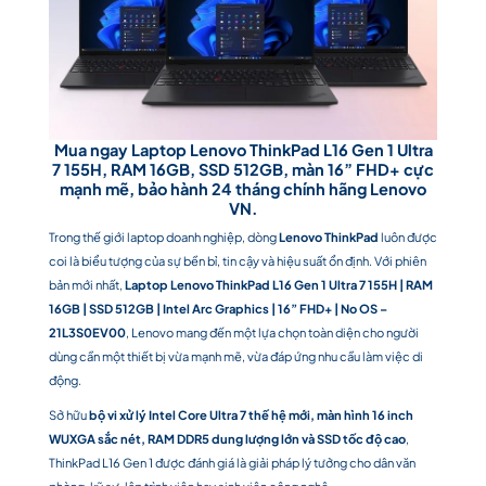
Mua ngay Laptop Lenovo ThinkPad L16 Gen 1 Ultra
7 155H, RAM 16GB, SSD 512GB, màn 16” FHD+ cực
mạnh mẽ, bảo hành 24 tháng chính hãng Lenovo
VN.
Trong thế giới laptop doanh nghiệp, dòng
Lenovo ThinkPad
luôn được
coi là biểu tượng của sự bền bỉ, tin cậy và hiệu suất ổn định. Với phiên
bản mới nhất,
Laptop Lenovo ThinkPad L16 Gen 1 Ultra 7 155H | RAM
16GB | SSD 512GB | Intel Arc Graphics | 16” FHD+ | No OS –
21L3S0EV00
, Lenovo mang đến một lựa chọn toàn diện cho người
dùng cần một thiết bị vừa mạnh mẽ, vừa đáp ứng nhu cầu làm việc di
động.
Sở hữu
bộ vi xử lý Intel Core Ultra 7 thế hệ mới, màn hình 16 inch
WUXGA sắc nét, RAM DDR5 dung lượng lớn và SSD tốc độ cao
,
ThinkPad L16 Gen 1 được đánh giá là giải pháp lý tưởng cho dân văn
phòng, kỹ sư, lập trình viên hay sinh viên công nghệ.