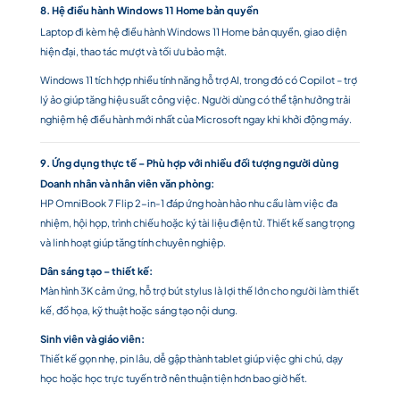
8. Hệ điều hành Windows 11 Home bản quyền
Laptop đi kèm hệ điều hành Windows 11 Home bản quyền, giao diện
hiện đại, thao tác mượt và tối ưu bảo mật.
Windows 11 tích hợp nhiều tính năng hỗ trợ AI, trong đó có Copilot – trợ
lý ảo giúp tăng hiệu suất công việc. Người dùng có thể tận hưởng trải
nghiệm hệ điều hành mới nhất của Microsoft ngay khi khởi động máy.
9. Ứng dụng thực tế – Phù hợp với nhiều đối tượng người dùng
Doanh nhân và nhân viên văn phòng:
HP OmniBook 7 Flip 2-in-1 đáp ứng hoàn hảo nhu cầu làm việc đa
nhiệm, hội họp, trình chiếu hoặc ký tài liệu điện tử. Thiết kế sang trọng
và linh hoạt giúp tăng tính chuyên nghiệp.
Dân sáng tạo – thiết kế:
Màn hình 3K cảm ứng, hỗ trợ bút stylus là lợi thế lớn cho người làm thiết
kế, đồ họa, kỹ thuật hoặc sáng tạo nội dung.
Sinh viên và giáo viên:
Thiết kế gọn nhẹ, pin lâu, dễ gập thành tablet giúp việc ghi chú, dạy
học hoặc học trực tuyến trở nên thuận tiện hơn bao giờ hết.