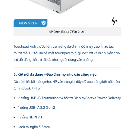
HP OmniBook 7 Flip 2-in-1
Touchpad kích thước lớn, cảm ứng đa điểm, độ nhạy cao, thao tác
mượt mà. HP tối ưu bề mặt touchpad mịn, giúp trượt và di chuyển con
trỏ dễ dàng, hỗ trợ tối đa cho người dùng văn phòng.
5. Kết nối đa dạng – Đáp ứng mọi nhu cầu công việc
Dù có thiết kế mỏng nhẹ, HP vẫn trang bị đầy đủ các cổng kết nối trên
OmniBook 7 Flip:
2 cổng USB-C Thunderbolt 4 hỗ trợ DisplayPort và Power Delivery
1 cổng USB-A 3.2 Gen 2
1 cổng HDMI 2.1
Jack tai nghe 3.5mm