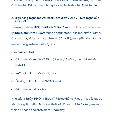
ở nhiều chế độ khác nhau như laptop, tablet hoặc chế độ trình chiếu.
2. Hiệu năng mạnh mẽ với Intel Core Ultra 7 256V – Sức mạnh của
thế hệ mới
Điểm nổi bật của
HP OmniBook 7 Flip 16-au0001nr
chính là bộ vi xử
lý
Intel Core Ultra 7 256V
thuộc dòng Meteor Lake mới nhất của Intel.
Con chip này được tích hợp nhân xử lý AI (NPU), mang đến khả năng tối
ưu điện năng và hiệu suất vượt trội.
Cấu hình chi tiết:
CPU: Intel Core Ultra 7 256V (12 nhân, 14 luồng, xung nhịp tối đa
5.0GHz)
RAM: 16GB LPDDR5 tốc độ cao
Ổ cứng: 1TB SSD PCIe NVMe Gen 4
GPU: Intel Arc Graphics
Nhờ cấu hình này, HP OmniBook 7 Flip có thể xử lý mượt mà các tác vụ
văn phòng, làm việc đa nhiệm, thiết kế đồ họa, chỉnh sửa ảnh, render
video 4K hoặc các phần mềm AI học máy.