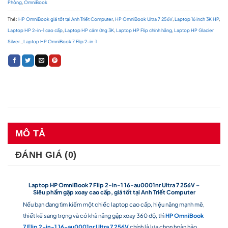
Phòng
,
OmniBook
Thẻ:
HP OmniBook giá tốt tại Anh Triết Computer
,
HP OmniBook Ultra 7 256V
,
Laptop 16 inch 3K HP
,
Laptop HP 2-in-1 cao cấp
,
Laptop HP cảm ứng 3K
,
Laptop HP Flip chính hãng
,
Laptop HP Glacier
Silver.
,
Laptop HP OmniBook 7 Flip 2-in-1
MÔ TẢ
ĐÁNH GIÁ (0)
Laptop HP OmniBook 7 Flip 2-in-1 16-au0001nr Ultra 7 256V –
Siêu phẩm gập xoay cao cấp, giá tốt tại Anh Triết Computer
Nếu bạn đang tìm kiếm một chiếc laptop cao cấp, hiệu năng mạnh mẽ,
thiết kế sang trọng và có khả năng gập xoay 360 độ, thì
HP OmniBook
7 Flip 2-in-1 16-au0001nr Ultra 7 256V
chính là lựa chọn hoàn hảo.