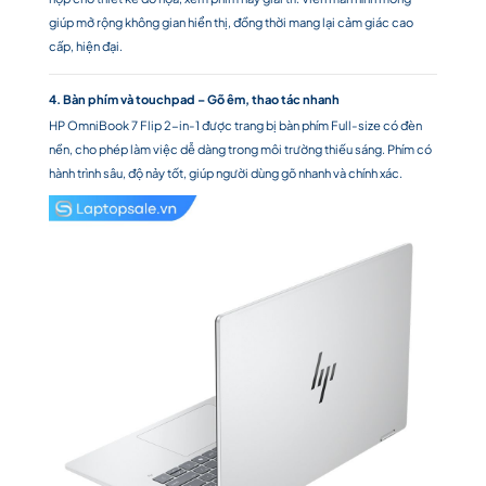
giúp mở rộng không gian hiển thị, đồng thời mang lại cảm giác cao
cấp, hiện đại.
4. Bàn phím và touchpad – Gõ êm, thao tác nhanh
HP OmniBook 7 Flip 2-in-1 được trang bị bàn phím Full-size có đèn
nền, cho phép làm việc dễ dàng trong môi trường thiếu sáng. Phím có
hành trình sâu, độ nảy tốt, giúp người dùng gõ nhanh và chính xác.