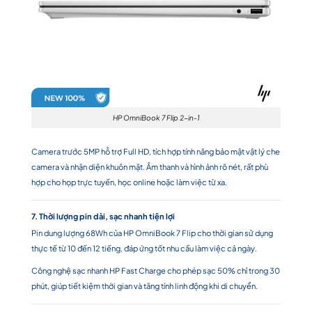
HP OmniBook 7 Flip 2-in-1
Camera trước 5MP hỗ trợ Full HD, tích hợp tính năng bảo mật vật lý che
camera và nhận diện khuôn mặt. Âm thanh và hình ảnh rõ nét, rất phù
hợp cho họp trực tuyến, học online hoặc làm việc từ xa.
7. Thời lượng pin dài, sạc nhanh tiện lợi
Pin dung lượng 68Wh của HP OmniBook 7 Flip cho thời gian sử dụng
thực tế từ 10 đến 12 tiếng, đáp ứng tốt nhu cầu làm việc cả ngày.
Công nghệ sạc nhanh HP Fast Charge cho phép sạc 50% chỉ trong 30
phút, giúp tiết kiệm thời gian và tăng tính linh động khi di chuyển.