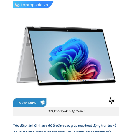
HP OmniBook 7 Flip 2-in-1
Tốc độ phản hồi nhanh, độ ổn định cao giúp máy hoạt động trơn tru kể
cả khi mở nhiều ứng dụng cùng lúc. Đây là dòng laptop hướng đến