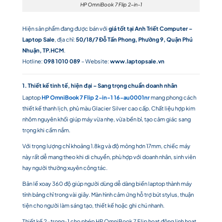
HP OmniBook 7 Flip 2-in-1
Hiện sản phẩm đang được bán với
giá tốt tại Anh Triết Computer –
Laptop Sale
, địa chỉ:
50/18/7 Đỗ Tấn Phong, Phường 9, Quận Phú
Nhuận, TP.HCM
.
Hotline:
098 1010 089
– Website:
www.laptopsale.vn
1. Thiết kế tinh tế, hiện đại – Sang trọng chuẩn doanh nhân
Laptop
HP OmniBook 7 Flip 2-in-1 16-au0001nr
mang phong cách
thiết kế thanh lịch, phủ màu Glacier Silver cao cấp. Chất liệu hợp kim
nhôm nguyên khối giúp máy vừa nhẹ, vừa bền bỉ, tạo cảm giác sang
trọng khi cầm nắm.
Với trọng lượng chỉ khoảng 1.8kg và độ mỏng hơn 17mm, chiếc máy
này rất dễ mang theo khi di chuyển, phù hợp với doanh nhân, sinh viên
hay người thường xuyên công tác.
Bản lề xoay 360 độ giúp người dùng dễ dàng biến laptop thành máy
tính bảng chỉ trong vài giây. Màn hình cảm ứng hỗ trợ bút stylus, thuận
tiện cho người làm sáng tạo, thiết kế hoặc ghi chú nhanh.
Thiết kế 2-trong-1 cho phép HP OmniBook 7 Flip hoạt động linh hoạt