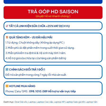
TẤT CẢ LINH KIỆN SỬA CHỮA +25%VAT DỊCH VỤ
QUÀ TẶNG KÈM - ƯU ĐÃI HẬU MÃI
1.Túi đựng, Chuột không dây ( Không áp dụng PC )
2.Miễn phí cài đặt phần mềm trong suốt thời gian sử dụng.
3.Miễn phí kiểm tra định kì & Vệ sinh máy tính 1 năm.
4.Hỗ trợ giá sửa chữa tại cửa hàng sản phẩm bất kỳ
CHÍNH SÁCH ĐỔI TRẢ 1 ĐỔI 1
Đổi trả sản phẩm trong vòng 7 ngày lỗi nhà sản xuất.
HOTLINE MUA HÀNG
Phone/ Zalo/ SMS :
098.1010.089 Hỗ trợ tư vấn trực tiếp
Danh mục:
Deal Giá sốc
,
Laptop
,
Laptop Cao cấp
,
Laptop HP
,
Laptop Sale giá tốt
,
Laptop Văn