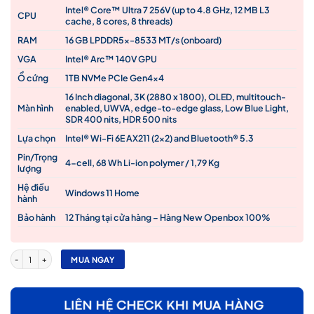
là:
tại
Intel® Core™ Ultra 7 256V (up to 4.8 GHz, 12 MB L3
29,900,000₫.
là:
CPU
cache, 8 cores, 8 threads)
27,490,000₫.
RAM
16 GB LPDDR5x-8533 MT/s (onboard)
VGA
Intel® Arc™ 140V GPU
Ổ cứng
1TB NVMe PCIe Gen4x4
16 Inch diagonal, 3K (2880 x 1800), OLED, multitouch-
Màn hình
enabled, UWVA, edge-to-edge glass, Low Blue Light,
SDR 400 nits, HDR 500 nits
Lựa chọn
Intel® Wi-Fi 6E AX211 (2×2) and Bluetooth® 5.3
Pin/Trọng
4-cell, 68 Wh Li-ion polymer / 1,79 Kg
lượng
Hệ điều
Windows 11 Home
hành
Bảo hành
12 Tháng tại cửa hàng – Hàng New Openbox 100%
Laptop HP OmniBook 7 Flip 2-in-1 16-au0001nr Ultra 7 256V | RAM 16GB | SSD 1TB | Intel
MUA NGAY