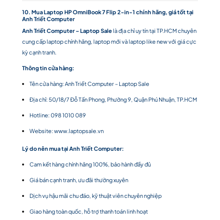
10. Mua Laptop HP OmniBook 7 Flip 2-in-1 chính hãng, giá tốt tại
Anh Triết Computer
Anh Triết Computer – Laptop Sale
là địa chỉ uy tín tại TP.HCM chuyên
cung cấp laptop chính hãng, laptop mới và laptop like new với giá cực
kỳ cạnh tranh.
Thông tin cửa hàng:
Tên cửa hàng: Anh Triết Computer – Laptop Sale
Địa chỉ: 50/18/7 Đỗ Tấn Phong, Phường 9, Quận Phú Nhuận, TP.HCM
Hotline: 098 1010 089
Website:
www.laptopsale.vn
Lý do nên mua tại Anh Triết Computer:
Cam kết hàng chính hãng 100%, bảo hành đầy đủ
Giá bán cạnh tranh, ưu đãi thường xuyên
Dịch vụ hậu mãi chu đáo, kỹ thuật viên chuyên nghiệp
Giao hàng toàn quốc, hỗ trợ thanh toán linh hoạt