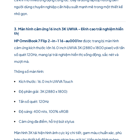
người dùng chuyên nghiệp cần hiệu suất mạnh mẽ trong một thiết kế
nhỏ gọn.
3. Màn hình cảm ứng 16 inch 3K UWVA – Đỉnh cao trải nghiệm hiển
thị
HP OmniBook 7 Flip 2-in-1 16-au0001nr
được trang bị màn hình
cảm ứng kích thước lớn 16.0 inch UWVA 3K (2880 x 1800 pixel) với tần
số quét 120Hz, mang lại trải nghiệm hiển thị sống động, sắc nét và
mượt mà.
Thông số màn hình:
Kích thước: 16.0 inch UWVA Touch
Độ phân giải: 3K (2880 x 1800)
Tần số quét: 120Hz
Độ sáng: 400 nits, 100% sRGB
Cảm ứng đa điểm, hỗ trợ bút stylus
Màn hình 3K tái hiện hình ảnh cực kỳ chi tiết, gam màu chuẩn xác, phù
hợp cho thiết kế đồ họa, xem phim hay giải trí. Viền màn hình mỏng