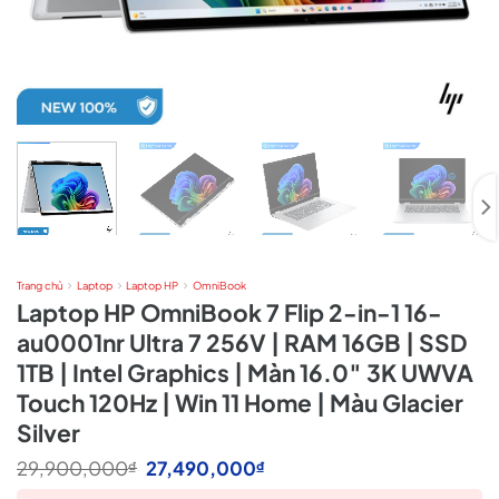
Trang chủ
Laptop
Laptop HP
OmniBook
Laptop HP OmniBook 7 Flip 2-in-1 16-
au0001nr Ultra 7 256V | RAM 16GB | SSD
1TB | Intel Graphics | Màn 16.0″ 3K UWVA
Touch 120Hz | Win 11 Home | Màu Glacier
Silver
Giá
Giá
29,900,000
27,490,000
₫
₫
gốc
hiện