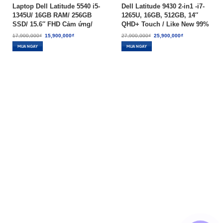
Laptop Dell Latitude 5540 i5-
Dell Latitude 9430 2-in1 -i7-
1345U/ 16GB RAM/ 256GB
1265U, 16GB, 512GB, 14″
SSD/ 15.6″ FHD Cảm ứng/
QHD+ Touch / Like New 99%
Win 11 Pro – New 100%
Giá
Giá
Giá
Giá
17,900,000
₫
15,900,000
₫
27,900,000
₫
25,900,000
₫
gốc
hiện
gốc
hiện
là:
tại
là:
tại
MUA NGAY
MUA NGAY
17,900,000₫.
là:
27,900,000₫.
là:
15,900,000₫.
25,900,000₫.