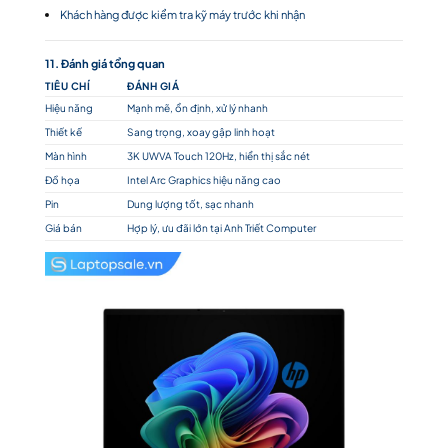
Khách hàng được kiểm tra kỹ máy trước khi nhận
11. Đánh giá tổng quan
TIÊU CHÍ
ĐÁNH GIÁ
Hiệu năng
Mạnh mẽ, ổn định, xử lý nhanh
Thiết kế
Sang trọng, xoay gập linh hoạt
Màn hình
3K UWVA Touch 120Hz, hiển thị sắc nét
Đồ họa
Intel Arc Graphics hiệu năng cao
Pin
Dung lượng tốt, sạc nhanh
Giá bán
Hợp lý, ưu đãi lớn tại Anh Triết Computer