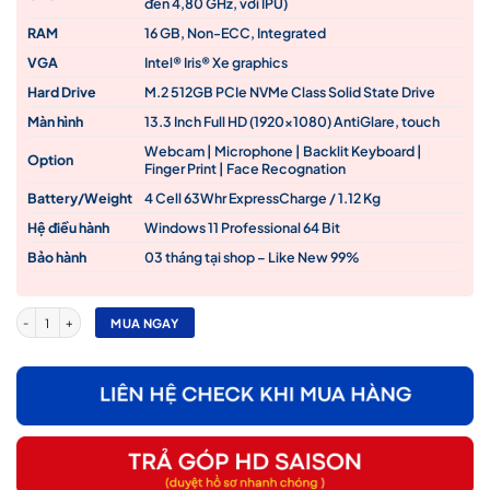
đến 4,80 GHz, với IPU)
10,400,000₫.
RAM
16 GB, Non-ECC, Integrated
VGA
Intel® Iris® Xe graphics
Hard Drive
M.2 512GB PCIe NVMe Class Solid State Drive
Màn hình
13.3 Inch Full HD (1920×1080) AntiGlare, touch
Webcam | Microphone | Backlit Keyboard |
Option
Finger Print | Face Recognation
Battery/Weight
4 Cell 63Whr ExpressCharge / 1.12 Kg
Hệ điều hành
Windows 11 Professional 64 Bit
Bảo hành
03 tháng tại shop – Like New 99%
Laptop Dell Latitude 7320 Core i7-1185G7/ 16Gb RAM/ 512GB SSD/ Intel Graphics/ Màn hi
MUA NGAY