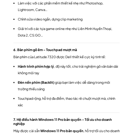
Làm việc với các phần mềm thiết kế nhẹ như Photoshop,
Lightroom, Canva…
Chỉnh sửa video ngắn, dựng clip marketing
Giải trí với các tựa game online nhẹ như Liên Minh Huyền Thoại,
Dota 2, CS:GO…
6. Bàn phím gõ êm – Touchpad mượt mà
Bàn phím của Latitude 7320 được Dell thiết kế cực kỳ tinh tế:
Hành trình phím hợp lý
, độ nảy tốt, cho trải nghiệm gõ văn bản dài
không mỏi tay
Đèn nền phím (Backlit)
giúp bạn làm việc dễ dàng trong môi
trường thiếu sáng
Touchpad rộng, hỗ trợ đa điểm, thao tác rê chuột mượt mà, chính
xác
7. Hệ điều hành Windows 11 Pro bản quyền – Tối ưu cho doanh
nghiệp
Máy được cài sẵn
Windows 11 Pro bản quyền
, hỗ trợ tối ưu cho doanh