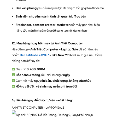
Dân văn phòng
yêu cầu máy mượt, đa nhiệm tốt, gõ phím thoải mái
Sinh viên chuyên ngành kinh tế, quản trị, IT cơ bản
Freelancer, content creator, marketer
cần máy gọn nhẹ, hiệu
năng tốt, màn hình cảm ứng để sáng tạo nội dung nhanh
12. Mua hàng ngay hôm nay tại Anh Triết Computer
Hãy đến ngay
Anh Triết Computer – Laptop Sale
để sở hữu siêu
phẩm
Dell Latitude 7320 i7
– Like New 99%
với mức giá siêu tốt và
những cam kết uy tín:
Giá chỉ
10.400.000đ
Bảo hành 3 tháng
, lỗi 1 đổi 1 trong
7 ngày
Cam kết máy
nguyên bản, chất lượng, không sửa chữa
Hỗ trợ cài đặt, vệ sinh máy miễn phí trọn đời
Liên hệ ngay
để được tư vấn và đặt hàng:
ANH TRIẾT COMPUTER – LAPTOP SALE
Địa chỉ : 50/18/7 Đỗ Tấn Phong, Phường 9, Quận Phú Nhuận.