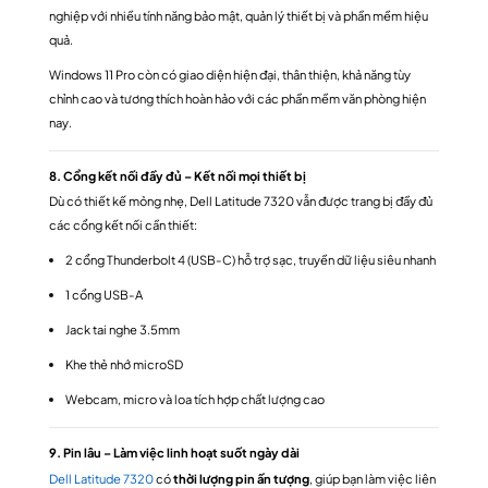
nghiệp với nhiều tính năng bảo mật, quản lý thiết bị và phần mềm hiệu
quả.
Windows 11 Pro còn có giao diện hiện đại, thân thiện, khả năng tùy
chỉnh cao và tương thích hoàn hảo với các phần mềm văn phòng hiện
nay.
8. Cổng kết nối đầy đủ – Kết nối mọi thiết bị
Dù có thiết kế mỏng nhẹ, Dell Latitude 7320 vẫn được trang bị đầy đủ
các cổng kết nối cần thiết:
2 cổng Thunderbolt 4 (USB-C) hỗ trợ sạc, truyền dữ liệu siêu nhanh
1 cổng USB-A
Jack tai nghe 3.5mm
Khe thẻ nhớ microSD
Webcam, micro và loa tích hợp chất lượng cao
9. Pin lâu – Làm việc linh hoạt suốt ngày dài
Dell Latitude 7320
có
thời lượng pin ấn tượng
, giúp bạn làm việc liên