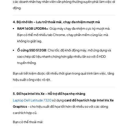
các doanh nhân hay nhân viên văn phòng thường xuyên phải làm việc di
động.
4. Bộ nhớ lớn – Lưu trữ thoải mái, chạy đa nhiệm mượt mà
RAM 16GB LPDDR4x
: Giúp máy chạy đa nhiệm cực kỳ mượt mà.
Bạn có thể mở nhiều tab Chrome, chạy phần mềm cùng lúc mà
không lo giật lag.
Ổ cứng SSD 512GB
: Cho tốc độ khởi động máy, mở ứng dụng và
sao chép dữ liệu nhanh chóng hơn gấp nhiều lần so với ổ HDD
truyền thống.
Bạn sẽ tiết kiệm được rất nhiều thời gian trong quá trình làm việc, tăng
hiệu suất công việc rõ rệt.
5. Đồ họa Intel Iris Xe – Hỗ trợ đồ họa nhẹ nhàng
Laptop Dell Latitude 7320
sử dụng
card đồ họa tích hợp Intel Iris Xe
Graphics
– cho hiệu suất đồ họa tốt hơn rất nhiều so với các dòng
card tích hợp cũ.
Bạn có thể thoải mái: