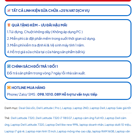
TẤT CẢ LINH KIỆN SỬA CHỮA +25%VAT DỊCH VỤ
QUÀ TẶNG KÈM - ƯU ĐÃI HẬU MÃI
1.Túi đựng, Chuột không dây ( Không áp dụng PC )
2.Miễn phí cài đặt phần mềm trong suốt thời gian sử dụng.
3.Miễn phí kiểm tra định kì & Vệ sinh máy tính 1 năm.
4.Hỗ trợ giá sửa chữa tại cửa hàng sản phẩm bất kỳ
CHÍNH SÁCH ĐỔI TRẢ 1 ĐỔI 1
Đổi trả sản phẩm trong vòng 7 ngày lỗi nhà sản xuất.
HOTLINE MUA HÀNG
Phone/ Zalo/ SMS :
098.1010.089 Hỗ trợ tư vấn trực tiếp
Danh mục:
Deal Giá sốc
,
Dell Latitude ( Pro )
,
Laptop
,
Laptop 2ND
,
Laptop Dell
,
Laptop Sale giá tốt
Thẻ:
Dell Latitude 7320
,
Dell Latitude 7320 i7 1185G7
,
Laptop cảm ứng Full HD
,
Laptop Dell cảm
ứng
,
Laptop Dell Latitude 7320
,
Laptop Dell like new 99%
,
laptop doanh nhân
,
Laptop dưới 10 triệu
,
Laptop i7 giá rẻ
,
Laptop màn hình 13 inch
,
Laptop mỏng nhẹ cao cấp
,
laptop RAM 16GB
,
Laptop văn