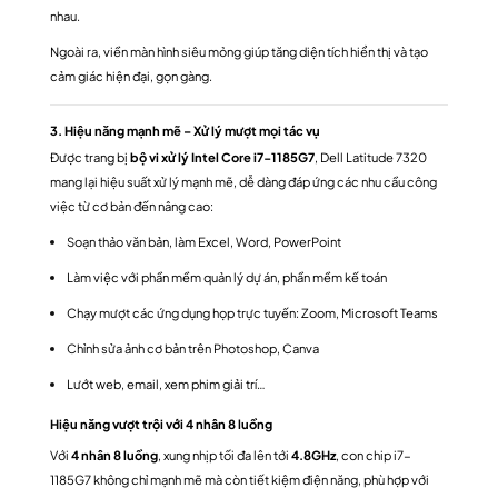
nhau.
Ngoài ra, viền màn hình siêu mỏng giúp tăng diện tích hiển thị và tạo
cảm giác hiện đại, gọn gàng.
3. Hiệu năng mạnh mẽ – Xử lý mượt mọi tác vụ
Được trang bị
bộ vi xử lý Intel Core i7-1185G7
, Dell Latitude 7320
mang lại hiệu suất xử lý mạnh mẽ, dễ dàng đáp ứng các nhu cầu công
việc từ cơ bản đến nâng cao:
Soạn thảo văn bản, làm Excel, Word, PowerPoint
Làm việc với phần mềm quản lý dự án, phần mềm kế toán
Chạy mượt các ứng dụng họp trực tuyến: Zoom, Microsoft Teams
Chỉnh sửa ảnh cơ bản trên Photoshop, Canva
Lướt web, email, xem phim giải trí…
Hiệu năng vượt trội với 4 nhân 8 luồng
Với
4 nhân 8 luồng
, xung nhịp tối đa lên tới
4.8GHz
, con chip i7-
1185G7 không chỉ mạnh mẽ mà còn tiết kiệm điện năng, phù hợp với