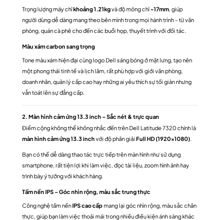
Trọng lượng máy chỉ
khoảng 1.21kg
và độ mỏng chỉ
~17mm
, giúp
người dùng dễ dàng mang theo bên mình trong mọi hành trình – từ văn
phòng, quán cà phê cho đến các buổi họp, thuyết trình với đối tác.
Màu xám carbon sang trọng
Tone màu xám hiện đại cùng logo Dell sáng bóng ở mặt lưng, tạo nên
một phong thái tinh tế và lịch lãm, rất phù hợp với giới văn phòng,
doanh nhân, quản lý cấp cao hay những ai yêu thích sự tối giản nhưng
vẫn toát lên sự đẳng cấp.
2. Màn hình cảm ứng 13.3 inch – Sắc nét & trực quan
Điểm cộng không thể không nhắc đến trên Dell Latitude 7320 chính là
màn hình cảm ứng 13.3 inch
với độ phân giải
Full HD (1920×1080)
.
Bạn có thể dễ dàng thao tác trực tiếp trên màn hình như sử dụng
smartphone, rất tiện lợi khi làm việc, đọc tài liệu, zoom hình ảnh hay
trình bày ý tưởng với khách hàng.
Tấm nền IPS – Góc nhìn rộng, màu sắc trung thực
Công nghệ tấm nền
IPS cao cấp
mang lại góc nhìn rộng, màu sắc chân
thực, giúp bạn làm việc thoải mái trong nhiều điều kiện ánh sáng khác