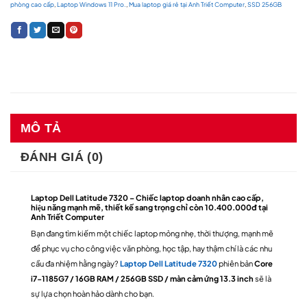
phòng cao cấp
,
Laptop Windows 11 Pro.
,
Mua laptop giá rẻ tại Anh Triết Computer
,
SSD 256GB
MÔ TẢ
ĐÁNH GIÁ (0)
Laptop Dell Latitude 7320 – Chiếc laptop doanh nhân cao cấp,
hiệu năng mạnh mẽ, thiết kế sang trọng chỉ còn 10.400.000đ tại
Anh Triết Computer
Bạn đang tìm kiếm một chiếc laptop mỏng nhẹ, thời thượng, mạnh mẽ
để phục vụ cho công việc văn phòng, học tập, hay thậm chí là các nhu
cầu đa nhiệm hằng ngày?
Laptop Dell Latitude 7320
phiên bản
Core
i7-1185G7 / 16GB RAM / 256GB SSD / màn cảm ứng 13.3 inch
sẽ là
sự lựa chọn hoàn hảo dành cho bạn.