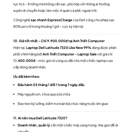
tục từ 6 – 8 tiếng mà không cần sạc, phù hợp với những ai thường
xuyên di chuyển hoặc làm việc ở quán cà phê, ngoài trời.
Công nghệ
sạc nhanh ExpressCharge
của Dell cũng cho phép sạc
80% pin chỉ trong khoảng 1 giờ – cực kỳ tiện lợi.
10. Giá tốt nhất – Chỉ 9.900.000đ tại Anh Triết Computer
Hiện tại,
Laptop Dell Latitude 7320 Like New 99%
đang được phân
phối chính hãng bởi
Anh Triết Computer – Laptop Sale
với giá chỉ
10
.400.000đ
– mức giá vô cùng ưu đãi cho một chiếc laptop cao
cấp dòng doanh nhân.
Ưu đãi kèm theo:
Bảo hành 03 tháng 1 đổi 1 trong 7 ngày đầu
Máy nguyên zin, chưa qua sửa chữa
Bao test kỹ lưỡng, kiểm tra toàn bộ chức năng trước khi giao
11. Ai nên mua Dell Latitude 7320?
Doanh nhân, quản lý
cần một chiếc máy sang trọng, nhẹ gọn để di
chuyển