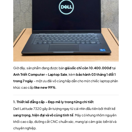
Giờ đây, sản phẩm đang được bán
giá sốc chỉ còn 10.400.000đ
tại
Anh Triết Computer – Laptop Sale
, kèm
bảo hành 03 tháng 1 đổi 1
trong 7 ngày
– một ưu đãi vô cùng hấp dẫn cho một chiếc laptop phân
khúc cao cấp
like new 99%
.
1. Thiết kế đẳng cấp – Đẹp mê ly trong từng chi tiết
Dell Latitude 7320 gây ấn tượng ngay từ cái nhìn đầu tiên bởi thiết kế
sang trọng, hiện đại và vô cùng tinh tế
. Máy có khung nhôm nguyên
khối cao cấp, đường cắt CNC chuẩn xác, mang lại cảm giác bền bỉ và
chuyên nghiệp.