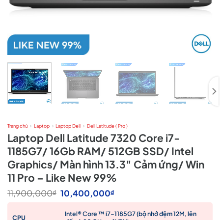
Trang chủ
Laptop
Laptop Dell
Dell Latitude ( Pro )
Laptop Dell Latitude 7320 Core i7-
1185G7/ 16Gb RAM/ 512GB SSD/ Intel
Graphics/ Màn hình 13.3″ Cảm ứng/ Win
11 Pro – Like New 99%
Giá
Giá
11,900,000
10,400,000
₫
₫
gốc
hiện
là:
tại
Intel® Core ™ i7-1185G7 (bộ nhớ đệm 12M, lên
11,900,000₫.
là:
CPU