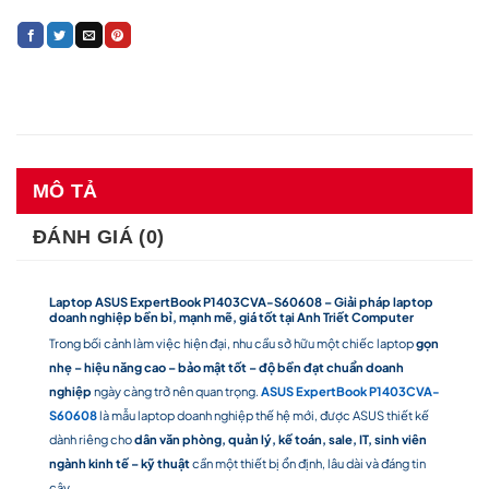
MÔ TẢ
ĐÁNH GIÁ (0)
Laptop ASUS ExpertBook P1403CVA-S60608 – Giải pháp laptop
doanh nghiệp bền bỉ, mạnh mẽ, giá tốt tại Anh Triết Computer
Trong bối cảnh làm việc hiện đại, nhu cầu sở hữu một chiếc laptop
gọn
nhẹ – hiệu năng cao – bảo mật tốt – độ bền đạt chuẩn doanh
nghiệp
ngày càng trở nên quan trọng.
ASUS ExpertBook P1403CVA-
S60608
là mẫu laptop doanh nghiệp thế hệ mới, được ASUS thiết kế
dành riêng cho
dân văn phòng, quản lý, kế toán, sale, IT, sinh viên
ngành kinh tế – kỹ thuật
cần một thiết bị ổn định, lâu dài và đáng tin
cậy.