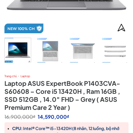
Trang chủ
Laptop
Laptop ASUS ExpertBook P1403CVA-
S60608 – Core i5 13420H , Ram 16GB ,
SSD 512GB , 14.0″ FHD – Grey ( ASUS
Premium Care 2 Year )
Giá
Giá
16,900,000
14,590,000
₫
₫
gốc
hiện
là:
tại
CPU:
Intel® Core™ i5-13420H (8 nhân, 12 luồng, bộ nhớ
16,900,000₫.
là: