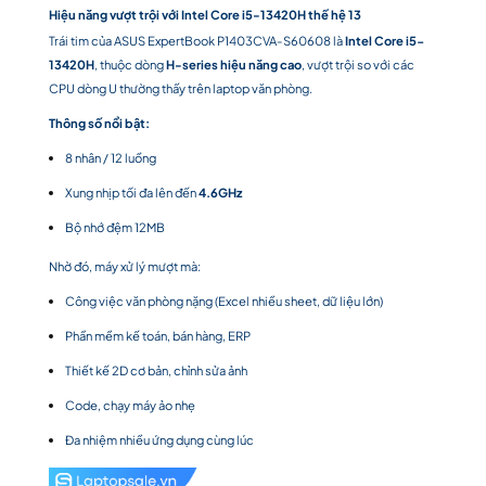
Hiệu năng vượt trội với Intel Core i5-13420H thế hệ 13
Trái tim của ASUS ExpertBook P1403CVA-S60608 là
Intel Core i5-
13420H
, thuộc dòng
H-series hiệu năng cao
, vượt trội so với các
CPU dòng U thường thấy trên laptop văn phòng.
Thông số nổi bật:
8 nhân / 12 luồng
Xung nhịp tối đa lên đến
4.6GHz
Bộ nhớ đệm 12MB
Nhờ đó, máy xử lý mượt mà:
Công việc văn phòng nặng (Excel nhiều sheet, dữ liệu lớn)
Phần mềm kế toán, bán hàng, ERP
Thiết kế 2D cơ bản, chỉnh sửa ảnh
Code, chạy máy ảo nhẹ
Đa nhiệm nhiều ứng dụng cùng lúc