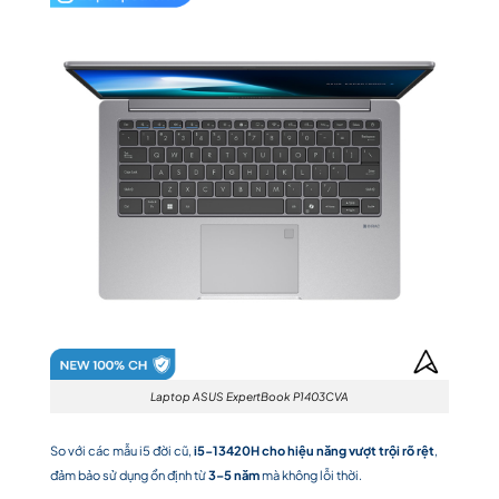
Laptop ASUS ExpertBook P1403CVA
So với các mẫu i5 đời cũ,
i5-13420H cho hiệu năng vượt trội rõ rệt
,
đảm bảo sử dụng ổn định từ
3–5 năm
mà không lỗi thời.