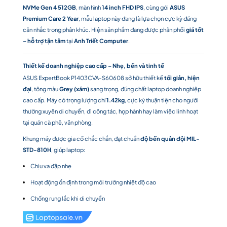
NVMe Gen 4 512GB
, màn hình
14 inch FHD IPS
, cùng gói
ASUS
Premium Care 2 Year
, mẫu laptop này đang là lựa chọn cực kỳ đáng
cân nhắc trong phân khúc. Hiện sản phẩm đang được phân phối
giá tốt
– hỗ trợ tận tâm
tại
Anh Triết Computer
.
Thiết kế doanh nghiệp cao cấp – Nhẹ, bền và tinh tế
ASUS ExpertBook P1403CVA-S60608 sở hữu thiết kế
tối giản, hiện
đại
, tông màu
Grey (xám)
sang trọng, đúng chất laptop doanh nghiệp
cao cấp. Máy có trọng lượng chỉ
1.42kg
, cực kỳ thuận tiện cho người
thường xuyên di chuyển, đi công tác, họp hành hay làm việc linh hoạt
tại quán cà phê, văn phòng.
Khung máy được gia cố chắc chắn, đạt chuẩn
độ bền quân đội MIL-
STD-810H
, giúp laptop:
Chịu va đập nhẹ
Hoạt động ổn định trong môi trường nhiệt độ cao
Chống rung lắc khi di chuyển