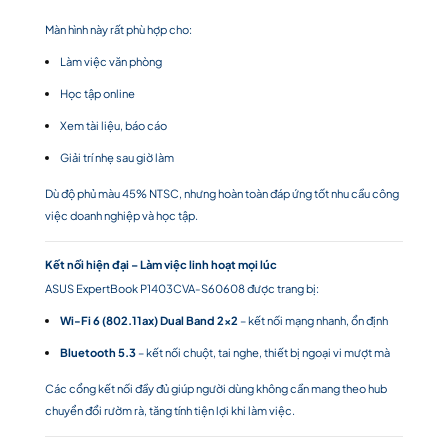
Màn hình này rất phù hợp cho:
Làm việc văn phòng
Học tập online
Xem tài liệu, báo cáo
Giải trí nhẹ sau giờ làm
Dù độ phủ màu 45% NTSC, nhưng hoàn toàn đáp ứng tốt nhu cầu công
việc doanh nghiệp và học tập.
Kết nối hiện đại – Làm việc linh hoạt mọi lúc
ASUS ExpertBook P1403CVA-S60608 được trang bị:
Wi-Fi 6 (802.11ax) Dual Band 2×2
– kết nối mạng nhanh, ổn định
Bluetooth 5.3
– kết nối chuột, tai nghe, thiết bị ngoại vi mượt mà
Các cổng kết nối đầy đủ giúp người dùng không cần mang theo hub
chuyển đổi rườm rà, tăng tính tiện lợi khi làm việc.