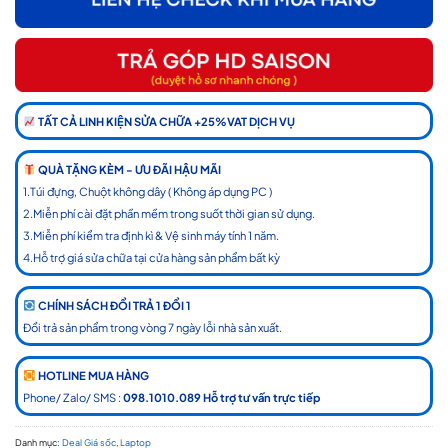
TẤT CẢ LINH KIỆN SỬA CHỮA +25%VAT DỊCH VỤ
QUÀ TẶNG KÈM - ƯU ĐÃI HẬU MÃI
1.Túi đựng, Chuột không dây ( Không áp dụng PC )
2.Miễn phí cài đặt phần mềm trong suốt thời gian sử dụng.
3.Miễn phí kiểm tra định kì & Vệ sinh máy tính 1 năm.
4.Hỗ trợ giá sửa chữa tại cửa hàng sản phẩm bất kỳ
CHÍNH SÁCH ĐỔI TRẢ 1 ĐỔI 1
Đổi trả sản phẩm trong vòng 7 ngày lỗi nhà sản xuất.
HOTLINE MUA HÀNG
Phone/ Zalo/ SMS :
098.1010.089 Hỗ trợ tư vấn trực tiếp
Danh mục:
Deal Giá sốc
,
Laptop