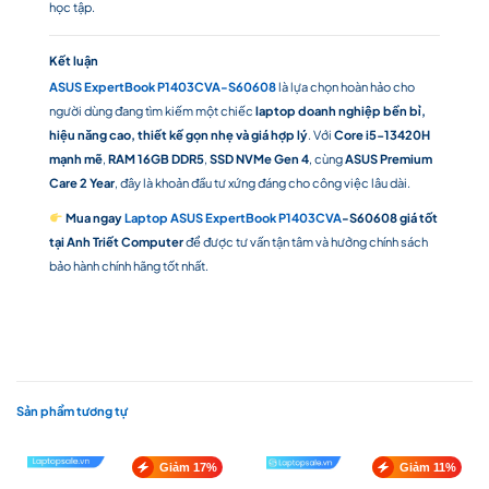
học tập.
Kết luận
ASUS ExpertBook P1403CVA-S60608
là lựa chọn hoàn hảo cho
người dùng đang tìm kiếm một chiếc
laptop doanh nghiệp bền bỉ,
hiệu năng cao, thiết kế gọn nhẹ và giá hợp lý
. Với
Core i5-13420H
mạnh mẽ
,
RAM 16GB DDR5
,
SSD NVMe Gen 4
, cùng
ASUS Premium
Care 2 Year
, đây là khoản đầu tư xứng đáng cho công việc lâu dài.
Mua ngay
Laptop ASUS ExpertBook P1403CVA
-S60608 giá tốt
tại Anh Triết Computer
để được tư vấn tận tâm và hưởng chính sách
bảo hành chính hãng tốt nhất.
Sản phẩm tương tự
Giảm 17%
Giảm 11%