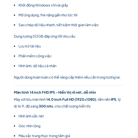
Khởi động Windows chỉ vài giây
Mở ứng dụng, file nặng gần như tức thì
Sao chép dữ liệu nhanh, tiết kiệm thời gian làm việc
Dung lượng 512GB đáp ứng tốt nhu cầu:
Lưu trữ tài liệu
Phần mềm công việc
Hình ảnh, dữ liệu cá nhân
Người dùng hoàn toàn có thể nâng cấp thêm nếu cần trong tương lai.
Màn hình 14 inch FHD IPS – Hiển thị rõ nét, dễ nhìn
Máy sở hữu màn hình
14.0 inch Full HD (1920×1080)
, tấm nền
IPS
, tỷ
lệ 16:9, độ sáng
300 nits
, cho chất lượng hiển thị:
Hình ảnh sắc nét
Góc nhìn rộng
Màu sắc trung thực trong tầm giá