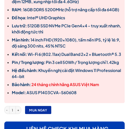
đệm 12MB, xung nhịp tối đa 4.6GHz)
14,590,000₫.
RAM:
16GB DDR5 5200MHz (hỗ trợ nâng cấp tối đa 64GB)
Đồ họa:
Intel® UHD Graphics
Lưu trữ:
512GB SSD NVMe PCIe Gen4x4 – truy xuất nhanh,
khởi động tức thì
Màn hình:
14 inch FHD (1920×1080), tấm nền IPS, tỷ lệ 16:9,
độ sáng 300 nits, 45% NTSC
Kết nối:
Wi-Fi 6 (802.11ax) Dual Band 2×2 + Bluetooth® 5.3
Pin / Trọng lượng:
Pin 3 cell 50Wh / Trọng lượng chỉ 1.42kg
Hệ điều hành:
Khuyến nghị cài đặt Windows 11 Professional
64-bit
Bảo hành:
24 tháng chính hãng ASUS Việt Nam
Model:
ASUS P1403CVA-S60608
Laptop ASUS ExpertBook P1403CVA-S60608 – Core i5 13420H , Ram 16GB , SSD 512GB , 
MUA NGAY