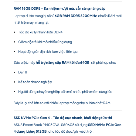
RAM 16GB DDR5 – Đa nhiệm mượt mà, sẵn sàng nâng cấp
Laptop được trang bị sẵn
16GB RAM DDR5 5200MHz
, chuẩn RAM mới
nhất hiện nay, mang lại:
Tốc độ xử lý nhanh hơn DDR4
Giảm độ trễ khi mở nhiều ứng dụng
Hoạt động ổn định khi làm việc liên tục
Đặc biệt, máy
hỗ trợ nâng cấp RAM tối đa 64GB
, rất phù hợp cho:
Dân IT
Kế toán doanh nghiệp
Người dùng chuyên nghiệp cần mở nhiều phần mềm cùng lúc
Đây là lợi thế lớn so với nhiều laptop mỏng nhẹ bị hàn chết RAM.
SSD NVMe PCIe Gen 4 – Tốc độ cực nhanh, khởi động tức thì
ASUS ExpertBook P1403CVA-S60608 sử dụng
SSD NVMe PCIe Gen
4 dung lượng 512GB
, cho tốc độ đọc/ghi vượt trội: