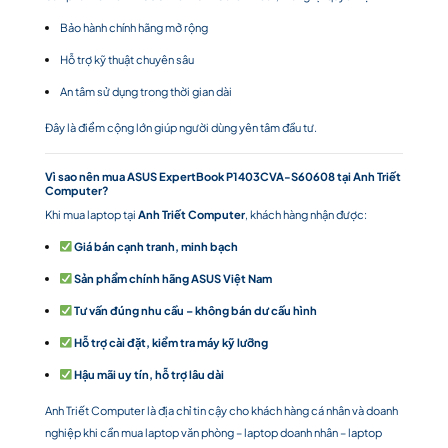
Bảo hành chính hãng mở rộng
Hỗ trợ kỹ thuật chuyên sâu
An tâm sử dụng trong thời gian dài
Đây là điểm cộng lớn giúp người dùng yên tâm đầu tư.
Vì sao nên mua ASUS ExpertBook P1403CVA-S60608 tại Anh Triết
Computer?
Khi mua laptop tại
Anh Triết Computer
, khách hàng nhận được:
Giá bán cạnh tranh, minh bạch
Sản phẩm chính hãng ASUS Việt Nam
Tư vấn đúng nhu cầu – không bán dư cấu hình
Hỗ trợ cài đặt, kiểm tra máy kỹ lưỡng
Hậu mãi uy tín, hỗ trợ lâu dài
Anh Triết Computer là địa chỉ tin cậy cho khách hàng cá nhân và doanh
nghiệp khi cần mua laptop văn phòng – laptop doanh nhân – laptop