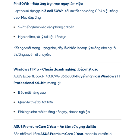
Pin 50Wh – Đáp ứng trọn vẹn ngày làm việc
Laptop sử dụng
pin 3 cell 50Wh
, tối ưu tốt cho dòng CPU hiệu năng
cao. Máy đáp ứng:
5–7 tiếng làm việc văn phòng cơ bản
Họp online, xử lý tài liệu liên tục
Kết hợp với trọng lượng nhẹ, đây là chiếc laptop lý tưởng cho người
thường xuyên di chuyển.
Windows 11 Pro – Chuẩn doanh nghiệp, bảo mật cao
ASUS ExpertBook P1403CVA-S60608
khuyến nghị cài Windows 11
Professional 64-bit
, mang lại:
Bảo mật nâng cao
Quản lý thiết bị tốt hơn
Phù hợp cho môi trường công ty, doanh nghiệp
ASUS Premium Care 2 Year – An tâm sử dụng dài lâu
Sản phẩm đi kèm
ASUS Premium Care 2 Year
, mang lại quyền lợi: