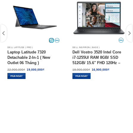
DELL LATITUDE ( PRO )
DELL INSPIRON ( BASE )
Laptop Latitude 7320
Dell Vostro 3520 Intel Core
Detachable 2-In-1 ( New
i7-1255U/ RAM 8GB/ SSD
Outlet 06 Tháng )
512GB/ 15.6″ FHD 120Hz –
NEW 100%
Giá
Giá
Giá
Giá
22,900,000
₫
19,000,000
₫
18,900,000
₫
16,900,000
₫
gốc
hiện
gốc
hiện
là:
tại
là:
tại
MUA NGAY
MUA NGAY
22,900,000₫.
là:
18,900,000₫.
là:
19,000,000₫.
16,900,000₫.