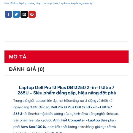
Pro 13 Plus
,
laptop mỏng nhẹ.
,
Laptop Sale
,
Laptop văn phòng cao cấp
MÔ TẢ
ĐÁNH GIÁ (0)
Laptop Dell Pro 13 Plus DB13250 2-in-1 Ultra 7
265U – Siêu phẩm đẳng cấp, hiệu năng đột phá
Trong thế giới laptop hiện đại, nơi hiệu năng, sự di động và thiết kế
ngày càng được đề cao,
Dell Pro 13 Plus DB13250 2-in-1 Ultra 7
265U
nổi lên như một biểu tượng của sự tinh tế và công nghệ đỉnh cao.
Sản phẩm hiện đang được
Anh Triết Computer – Laptop Sale
phân
phối
New Seal 100%
, cam kết chất lượng chính hãng, giá cực tốt và
bảo hành uy tín hàng đầu TP.HCM.