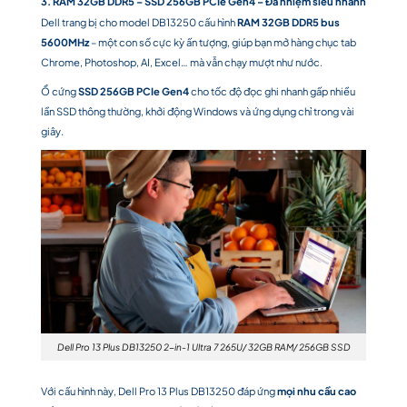
3. RAM 32GB DDR5 – SSD 256GB PCIe Gen4 – Đa nhiệm siêu nhanh
Dell trang bị cho model DB13250 cấu hình
RAM 32GB DDR5 bus
5600MHz
– một con số cực kỳ ấn tượng, giúp bạn mở hàng chục tab
Chrome, Photoshop, AI, Excel… mà vẫn chạy mượt như nước.
Ổ cứng
SSD 256GB PCIe Gen4
cho tốc độ đọc ghi nhanh gấp nhiều
lần SSD thông thường, khởi động Windows và ứng dụng chỉ trong vài
giây.
Dell Pro 13 Plus DB13250 2-in-1 Ultra 7 265U/ 32GB RAM/ 256GB SSD
Với cấu hình này, Dell Pro 13 Plus DB13250 đáp ứng
mọi nhu cầu cao