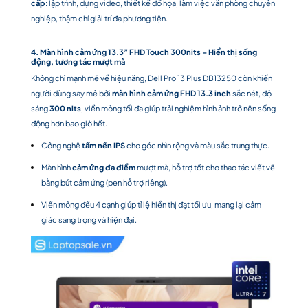
cấp
: lập trình, dựng video, thiết kế đồ họa, làm việc văn phòng chuyên
nghiệp, thậm chí giải trí đa phương tiện.
4. Màn hình cảm ứng 13.3” FHD Touch 300nits – Hiển thị sống
động, tương tác mượt mà
Không chỉ mạnh mẽ về hiệu năng, Dell Pro 13 Plus DB13250 còn khiến
người dùng say mê bởi
màn hình cảm ứng FHD 13.3 inch
sắc nét, độ
sáng
300 nits
, viền mỏng tối đa giúp trải nghiệm hình ảnh trở nên sống
động hơn bao giờ hết.
Công nghệ
tấm nền IPS
cho góc nhìn rộng và màu sắc trung thực.
Màn hình
cảm ứng đa điểm
mượt mà, hỗ trợ tốt cho thao tác viết vẽ
bằng bút cảm ứng (pen hỗ trợ riêng).
Viền mỏng đều 4 cạnh giúp tỉ lệ hiển thị đạt tối ưu, mang lại cảm
giác sang trọng và hiện đại.