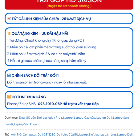
TẤT CẢ LINH KIỆN SỬA CHỮA +25%VAT DỊCH VỤ
QUÀ TẶNG KÈM - ƯU ĐÃI HẬU MÃI
1.Túi đựng, Chuột không dây ( Không áp dụng PC )
2.Miễn phí cài đặt phần mềm trong suốt thời gian sử dụng.
3.Miễn phí kiểm tra định kì & Vệ sinh máy tính 1 năm.
4.Hỗ trợ giá sửa chữa tại cửa hàng sản phẩm bất kỳ
CHÍNH SÁCH ĐỔI TRẢ 1 ĐỔI 1
Đổi trả sản phẩm trong vòng 7 ngày lỗi nhà sản xuất.
HOTLINE MUA HÀNG
Phone/ Zalo/ SMS :
098.1010.089 Hỗ trợ tư vấn trực tiếp
Danh mục:
Deal Giá sốc
,
Dell Latitude ( Pro )
,
Laptop
,
Laptop Cao cấp
,
Laptop Dell
,
Laptop Sale
giá tốt
,
Laptop Văn Phòng
Thẻ:
Anh Triết Computer
,
Dell DB13250
,
Dell Ultra 7 265U
,
laptop 2 in 1
,
laptop cảm ứng
,
Laptop Dell