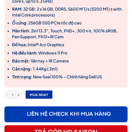
core s, up to 5.3 GHz)
30,500,000₫.
RAM:
32 GB: 2 x 16 GB, DDR5, 5600 M T/s (5200 MT/s with
Intel Core processors)
Ổ cứng:
256GB SSD PCIe tốc độ cao
Màn hình:
2in1 13.3″, Touch, FHD+, 300 n it, 100% sRGB,
Pen Support, FH D+IR Cam
Đồ họa:
Intel® Arc Graphics
Hệ điều hành:
Windows 11 Pro
Bảo mật:
Vân tay + IR Camera
Cân nặng :
1.44Kg ( 2in1)
Tình trạng:
New Seal 100% – Chính hãng Dell US
Dell Pro 13 Plus DB13250 2-in-1 Ultra 7 265U/ 32GB RAM/ 256GB SSD/ 13.3 FHD Touch 30
MUA NGAY