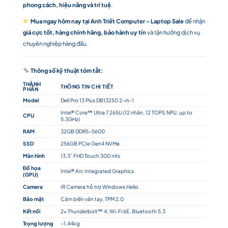
phong cách, hiệu năng và trí tuệ
.
Mua ngay hôm nay tại Anh Triết Computer – Laptop Sale
để nhận
giá cực tốt, hàng chính hãng, bảo hành uy tín
và tận hưởng dịch vụ
chuyên nghiệp hàng đầu.
Thông số kỹ thuật tóm tắt:
THÀNH
THÔNG TIN CHI TIẾT
PHẦN
Model
Dell Pro 13 Plus DB13250 2-in-1
Intel® Core™ Ultra 7 265U (12 nhân, 12 TOPS NPU, up to
CPU
5.3GHz)
RAM
32GB DDR5-5600
SSD
256GB PCIe Gen4 NVMe
Màn hình
13.3” FHD Touch 300 nits
Đồ họa
Intel® Arc Integrated Graphics
(GPU)
Camera
IR Camera hỗ trợ Windows Hello
Bảo mật
Cảm biến vân tay, TPM 2.0
Kết nối
2x Thunderbolt™ 4, Wi-Fi 6E, Bluetooth 5.3
Trọng lượng
~1.44kg