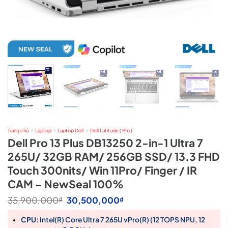
Trang chủ
Laptop
Laptop Dell
Dell Latitude ( Pro )
Dell Pro 13 Plus DB13250 2-in-1 Ultra 7
265U/ 32GB RAM/ 256GB SSD/ 13.3 FHD
Touch 300nits/ Win 11Pro/ Finger / IR
CAM – NewSeal 100%
Giá
Giá
35,900,000
30,500,000
₫
₫
gốc
hiện
là:
tại
CPU:
Intel(R) Core Ultra 7 265U vPro(R) (12 TOPS NPU, 12
35,900,000₫.
là: