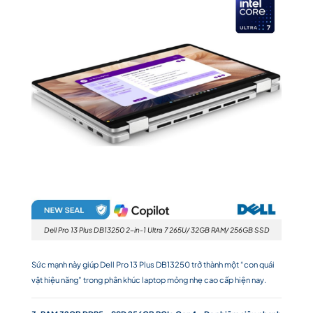
Dell Pro 13 Plus DB13250 2-in-1 Ultra 7 265U/ 32GB RAM/ 256GB SSD
Sức mạnh này giúp Dell Pro 13 Plus DB13250 trở thành một “con quái
vật hiệu năng” trong phân khúc laptop mỏng nhẹ cao cấp hiện nay.