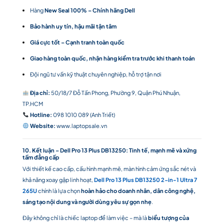
Hàng
New Seal 100% – Chính hãng Dell
Bảo hành uy tín, hậu mãi tận tâm
Giá cực tốt – Cạnh tranh toàn quốc
Giao hàng toàn quốc, nhận hàng kiểm tra trước khi thanh toán
Đội ngũ tư vấn kỹ thuật chuyên nghiệp, hỗ trợ tận nơi
Địa chỉ:
50/18/7 Đỗ Tấn Phong, Phường 9, Quận Phú Nhuận,
TP.HCM
Hotline:
098 1010 089 (Anh Triết)
Website:
www.laptopsale.vn
10. Kết luận – Dell Pro 13 Plus DB13250: Tinh tế, mạnh mẽ và xứng
tầm đẳng cấp
Với thiết kế cao cấp, cấu hình mạnh mẽ, màn hình cảm ứng sắc nét và
khả năng xoay gập linh hoạt,
Dell Pro 13 Plus DB13250 2-in-1 Ultra 7
265U
chính là lựa chọn
hoàn hảo cho doanh nhân, dân công nghệ,
sáng tạo nội dung và người dùng yêu sự gọn nhẹ
.
Đây không chỉ là chiếc laptop để làm việc – mà là
biểu tượng của