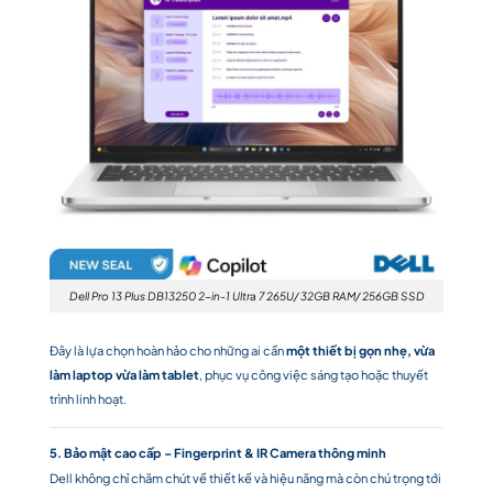
Dell Pro 13 Plus DB13250 2-in-1 Ultra 7 265U/ 32GB RAM/ 256GB SSD
Đây là lựa chọn hoàn hảo cho những ai cần
một thiết bị gọn nhẹ, vừa
làm laptop vừa làm tablet
, phục vụ công việc sáng tạo hoặc thuyết
trình linh hoạt.
5. Bảo mật cao cấp – Fingerprint & IR Camera thông minh
Dell không chỉ chăm chút về thiết kế và hiệu năng mà còn chú trọng tới