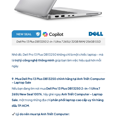
Dell Pro 13 Plus DB13250 2-in-1 Ultra 7 265U/ 32GB RAM/ 256GB SSD
Nhờ đó, Dell Pro 13 Plus DB13250 không chỉ là một chiếc laptop – mà
là
trợ lý công nghệ thông minh
giúp bạn làm việc hiệu quả hơn mỗi
ngày.
9. Mua Dell Pro 13 Plus DB13250 chính hãng tại Anh Triết Computer
– Laptop Sale
Nếu bạn đang tìm nơi mua
Dell Pro 13 Plus DB13250 2-in-1 Ultra 7
265U New Seal 100%
, hãy ghé ngay
Anh Triết Computer – Laptop
Sale
, một trong những địa chỉ
phân phối laptop cao cấp uy tín hàng
đầu TP.HCM
.
Lý do nên mua tại Anh Triết Computer: