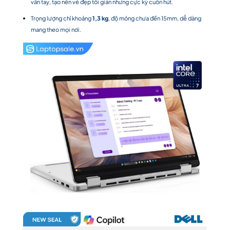
vân tay, tạo nên vẻ đẹp tối giản nhưng cực kỳ cuốn hút.
Trọng lượng chỉ khoảng
1,3 kg
, độ mỏng chưa đến 15mm, dễ dàng
mang theo mọi nơi.