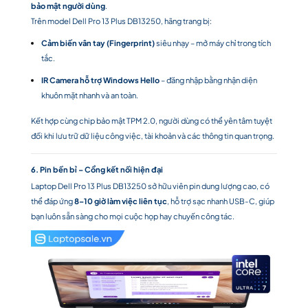
bảo mật người dùng
.
Trên model Dell Pro 13 Plus DB13250, hãng trang bị:
Cảm biến vân tay (Fingerprint)
siêu nhạy – mở máy chỉ trong tích
tắc.
IR Camera hỗ trợ Windows Hello
– đăng nhập bằng nhận diện
khuôn mặt nhanh và an toàn.
Kết hợp cùng chip bảo mật TPM 2.0, người dùng có thể yên tâm tuyệt
đối khi lưu trữ dữ liệu công việc, tài khoản và các thông tin quan trọng.
6. Pin bền bỉ – Cổng kết nối hiện đại
Laptop Dell Pro 13 Plus DB13250 sở hữu viên pin dung lượng cao, có
thể đáp ứng
8–10 giờ làm việc liên tục
, hỗ trợ sạc nhanh USB-C, giúp
bạn luôn sẵn sàng cho mọi cuộc họp hay chuyến công tác.