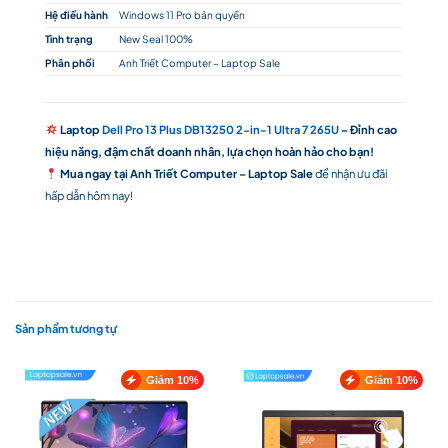
Hệ điều hành
Windows 11 Pro bản quyền
Tình trạng
New Seal 100%
Phân phối
Anh Triết Computer – Laptop Sale
Laptop
Dell Pro 13 Plus DB13250 2-in-1 Ultra 7 265U
– Đỉnh cao
hiệu năng, đậm chất doanh nhân, lựa chọn hoàn hảo cho bạn!
Mua ngay tại Anh Triết Computer – Laptop Sale
để nhận ưu đãi
hấp dẫn hôm nay!
Sản phẩm tương tự
Giảm 10%
Giảm 10%