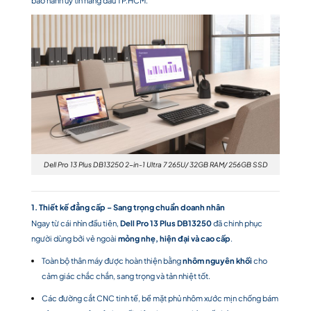
Dell Pro 13 Plus DB13250 2-in-1 Ultra 7 265U/ 32GB RAM/ 256GB SSD
1. Thiết kế đẳng cấp – Sang trọng chuẩn doanh nhân
Ngay từ cái nhìn đầu tiên,
Dell Pro 13 Plus DB13250
đã chinh phục
người dùng bởi vẻ ngoài
mỏng nhẹ, hiện đại và cao cấp
.
Toàn bộ thân máy được hoàn thiện bằng
nhôm nguyên khối
cho
cảm giác chắc chắn, sang trọng và tản nhiệt tốt.
Các đường cắt CNC tinh tế, bề mặt phủ nhôm xước mịn chống bám