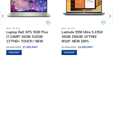
DEAL GIÁ SỐC
DEAL GIÁ SỐC
Laptop Dell XPS 9320 Plus
Latitude 5550 Ultra 5-135U/
I7-1360P/ 16GB/ 512GB/
16GB/ 256GB/ 14″FHD/
13″FHD+ TOUCH / NEW
W11P- NEW 100%
Giá
Giá
Giá
Giá
42,000,000
₫
37,900,000
₫
27,000,000
₫
24,390,000
₫
gốc
hiện
gốc
hiện
là:
tại
là:
tại
MUA NGAY
MUA NGAY
42,000,000₫.
là:
27,000,000₫.
là:
37,900,000₫.
24,390,000₫.