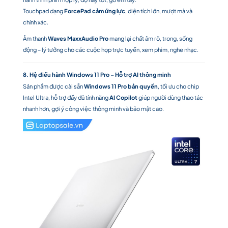
Touchpad dạng
ForcePad cảm ứng lực
, diện tích lớn, mượt mà và
chính xác.
Âm thanh
Waves MaxxAudio Pro
mang lại chất âm rõ, trong, sống
động – lý tưởng cho các cuộc họp trực tuyến, xem phim, nghe nhạc.
8. Hệ điều hành Windows 11 Pro – Hỗ trợ AI thông minh
Sản phẩm được cài sẵn
Windows 11 Pro bản quyền
, tối ưu cho chip
Intel Ultra, hỗ trợ đầy đủ tính năng
AI Copilot
giúp người dùng thao tác
nhanh hơn, gợi ý công việc thông minh và bảo mật cao.