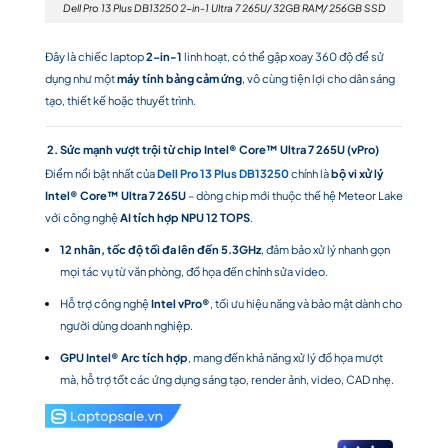
Dell Pro 13 Plus DB13250 2-in-1 Ultra 7 265U/ 32GB RAM/ 256GB SSD
Đây là chiếc laptop
2-in-1
linh hoạt, có thể gập xoay 360 độ để sử
dụng như một
máy tính bảng cảm ứng
, vô cùng tiện lợi cho dân sáng
tạo, thiết kế hoặc thuyết trình.
2. Sức mạnh vượt trội từ chip Intel® Core™ Ultra 7 265U (vPro)
Điểm nổi bật nhất của
Dell Pro 13 Plus DB13250
chính là
bộ vi xử lý
Intel® Core™ Ultra 7 265U
– dòng chip mới thuộc thế hệ Meteor Lake
với công nghệ
AI tích hợp NPU 12 TOPS
.
12 nhân, tốc độ tối đa lên đến 5.3GHz
, đảm bảo xử lý nhanh gọn
mọi tác vụ từ văn phòng, đồ họa đến chỉnh sửa video.
Hỗ trợ công nghệ
Intel vPro®
, tối ưu hiệu năng và bảo mật dành cho
người dùng doanh nghiệp.
GPU Intel® Arc tích hợp
, mang đến khả năng xử lý đồ họa mượt
mà, hỗ trợ tốt các ứng dụng sáng tạo, render ảnh, video, CAD nhẹ.