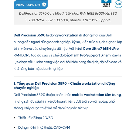
Dell Precision 3590 Core Ultra 7 165H vPro, RAM 16GB 5600MHz, SSD
512GB NVMe , 15.6″ FHD 60Hz, Ubuntu, 3 Năm Pro Support.
Dell Precision 3590
là dòng
workstation di động
mới của Dell,
hướng đến người dùng doanh nghiệp, kỹ sư, kiến trúc sư, designer, lập
trình viên và các chuyên gia dữ liệu. Với
Intel Core Ultra 7 165H vPro
,
RAM DDR5 tốc độ cao và chế độ
bảo hành Pro Support 3 năm
, đây là
lựa chọn tối ưu cho công việc đòi hỏi hiệu năng ổn định, độ bền cao và
khả năng bảo mật doanh nghiệp.
1. Tổng quan Dell Precision 3590 – Chuẩn workstation di động
chuyên nghiệp
Dell Precision 3590 thuộc phân khúc
mobile workstation tầm trung
,
nhưng sở hữu cấu hình và độ hoàn thiện vượt trội so với laptop phổ
thông. Máy được thiết kế để đáp ứng các tác vụ:
Thiết kế đồ họa 2D/3D
Dựng mô hình kỹ thuật, CAD/CAM