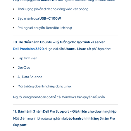
Thời lượng pin ổn định cho công việc văn phòng
Sạc nhanh qua
USB-C 100W
Phù hợp di chuyển, làm việc linh hoạt
10. Hệ điều hành Ubuntu – Lý tưởng cho lập trình và server
Dell Precision 3590
được cài sẵn
Ubuntu Linux
, rất phù hợp cho:
Lập trình viên
DevOps
AI, Data Science
Môi trường doanh nghiệp dùng Linux
Người dùng hoàn toàn có thể cài Windows bản quyền nếu cần.
11. Bảo hành 3 năm Dell Pro Support – Giá trị lớn cho doanh nghiệp
Một điểm mạnh lớn của sản phẩm là
bảo hành chính hãng 3 năm Pro
Support
: