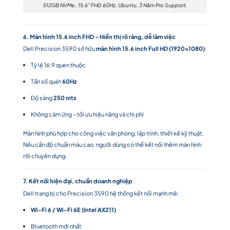
512GB NVMe , 15.6″ FHD 60Hz, Ubuntu, 3 Năm Pro Support.
6. Màn hình 15.6 inch FHD – Hiển thị rõ ràng, dễ làm việc
Dell Precision 3590 sở hữu
màn hình 15.6 inch Full HD (1920×1080)
:
Tỷ lệ 16:9 quen thuộc
Tần số quét
60Hz
Độ sáng
250 nits
Không cảm ứng – tối ưu hiệu năng và chi phí
Màn hình phù hợp cho công việc văn phòng, lập trình, thiết kế kỹ thuật.
Nếu cần độ chuẩn màu cao, người dùng có thể kết nối thêm màn hình
rời chuyên dụng.
7. Kết nối hiện đại, chuẩn doanh nghiệp
Dell trang bị cho Precision 3590 hệ thống kết nối mạnh mẽ:
Wi-Fi 6 / Wi-Fi 6E (Intel AX211)
Bluetooth mới nhất