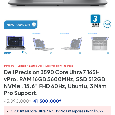
Trang chủ
Laptop
Laptop Dell
Dell Precision ( Pro Max )
Dell Precision 3590 Core Ultra 7 165H
vPro, RAM 16GB 5600MHz, SSD 512GB
NVMe , 15.6″ FHD 60Hz, Ubuntu, 3 Năm
Pro Support.
Giá
Giá
43,990,000
41,500,000
₫
₫
gốc
hiện
là:
tại
CPU:
Intel Core Ultra 7 165H vPro Enterprise (16 nhân, 22
43,990,000₫.
là: