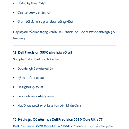
Hỗ trợ kỹ thuật 24/7
Onsite service tận nơi
Giảm tối đa rủi ro gián đoạn công việc
Đây là yếu tố quan trọng khiến Dell Precision luôn được doanh nghiệp
tin dùng.
12. Dell Precision 3590 phù hợp với ai?
Sản phẩm đặc biệt phù hợp cho:
Doanh nghiệp vừa và lớn
Kỹ sư, kiến trúc sư
Designer kỹ thuật
Lập trình viên, AI engineer
Người dùng cần workstation bền bỉ, ổn định
13. Kết luận: Có nên mua Dell Precision 3590 Core Ultra 7?
Dell Precision 3590 Core Ultra 7 165H vPro
là lựa chọn rất đáng đầu