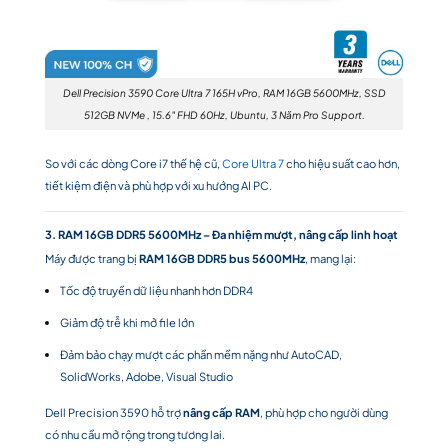
Dell Precision 3590 Core Ultra 7 165H vPro, RAM 16GB 5600MHz, SSD
512GB NVMe , 15.6″ FHD 60Hz, Ubuntu, 3 Năm Pro Support.
So với các dòng Core i7 thế hệ cũ,
Core Ultra 7
cho hiệu suất cao hơn,
tiết kiệm điện và phù hợp với xu hướng AI PC.
3. RAM 16GB DDR5 5600MHz – Đa nhiệm mượt, nâng cấp linh hoạt
Máy được trang bị
RAM 16GB DDR5 bus 5600MHz
, mang lại:
Tốc độ truyền dữ liệu nhanh hơn DDR4
Giảm độ trễ khi mở file lớn
Đảm bảo chạy mượt các phần mềm nặng như AutoCAD,
SolidWorks, Adobe, Visual Studio
Dell Precision 3590 hỗ trợ
nâng cấp RAM
, phù hợp cho người dùng
có nhu cầu mở rộng trong tương lai.