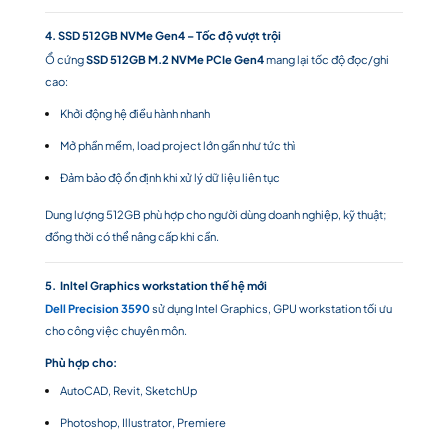
4. SSD 512GB NVMe Gen4 – Tốc độ vượt trội
Ổ cứng
SSD 512GB M.2 NVMe PCIe Gen4
mang lại tốc độ đọc/ghi
cao:
Khởi động hệ điều hành nhanh
Mở phần mềm, load project lớn gần như tức thì
Đảm bảo độ ổn định khi xử lý dữ liệu liên tục
Dung lượng 512GB phù hợp cho người dùng doanh nghiệp, kỹ thuật;
đồng thời có thể nâng cấp khi cần.
5. Inltel Graphics workstation thế hệ mới
Dell Precision 3590
sử dụng Intel Graphics, GPU workstation tối ưu
cho công việc chuyên môn.
Phù hợp cho:
AutoCAD, Revit, SketchUp
Photoshop, Illustrator, Premiere