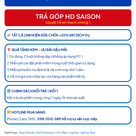
TẤT CẢ LINH KIỆN SỬA CHỮA +25%VAT DỊCH VỤ
QUÀ TẶNG KÈM - ƯU ĐÃI HẬU MÃI
1.Túi đựng, Chuột không dây ( Không áp dụng PC )
2.Miễn phí cài đặt phần mềm trong suốt thời gian sử dụng.
3.Miễn phí kiểm tra định kì & Vệ sinh máy tính 1 năm.
4.Hỗ trợ giá sửa chữa tại cửa hàng sản phẩm bất kỳ
CHÍNH SÁCH ĐỔI TRẢ 1 ĐỔI 1
Đổi trả sản phẩm trong vòng 7 ngày lỗi nhà sản xuất.
HOTLINE MUA HÀNG
Phone/ Zalo/ SMS :
098.1010.089 Hỗ trợ tư vấn trực tiếp
Danh mục:
Deal Giá sốc
,
Dell Precision ( Pro Max )
,
Laptop
,
Laptop Dell