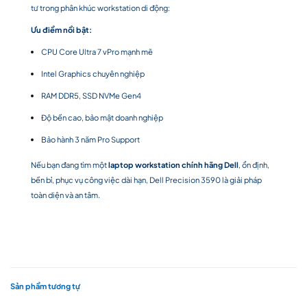
tư trong phân khúc workstation di động:
Ưu điểm nổi bật:
CPU Core Ultra 7 vPro mạnh mẽ
Intel Graphics chuyên nghiệp
RAM DDR5, SSD NVMe Gen4
Độ bền cao, bảo mật doanh nghiệp
Bảo hành 3 năm Pro Support
Nếu bạn đang tìm một
laptop workstation chính hãng Dell
, ổn định,
bền bỉ, phục vụ công việc dài hạn, Dell Precision 3590 là giải pháp
toàn diện và an tâm.
Sản phẩm tương tự