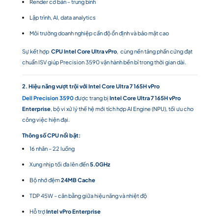
Render cơ bản – trung bình
Lập trình, AI, data analytics
Môi trường doanh nghiệp cần độ ổn định và bảo mật cao
Sự kết hợp
CPU Intel Core Ultra vPro
, cùng nền tảng phần cứng đạt
chuẩn ISV giúp Precision 3590 vận hành bền bỉ trong thời gian dài.
2. Hiệu năng vượt trội với Intel Core Ultra 7 165H vPro
Dell Precision 3590
được trang bị
Intel Core Ultra 7 165H vPro
Enterprise
, bộ vi xử lý thế hệ mới tích hợp AI Engine (NPU), tối ưu cho
công việc hiện đại.
Thông số CPU nổi bật:
16 nhân – 22 luồng
Xung nhịp tối đa lên đến
5.0GHz
Bộ nhớ đệm
24MB Cache
TDP 45W – cân bằng giữa hiệu năng và nhiệt độ
Hỗ trợ
Intel vPro Enterprise