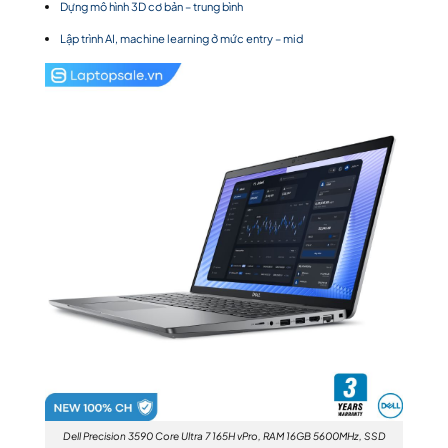
Dựng mô hình 3D cơ bản – trung bình
Lập trình AI, machine learning ở mức entry – mid
Dell Precision 3590 Core Ultra 7 165H vPro, RAM 16GB 5600MHz, SSD