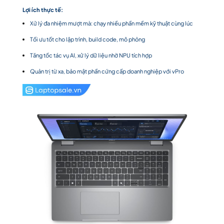
Lợi ích thực tế:
Xử lý đa nhiệm mượt mà: chạy nhiều phần mềm kỹ thuật cùng lúc
Tối ưu tốt cho lập trình, build code, mô phỏng
Tăng tốc tác vụ AI, xử lý dữ liệu nhờ NPU tích hợp
Quản trị từ xa, bảo mật phần cứng cấp doanh nghiệp với vPro