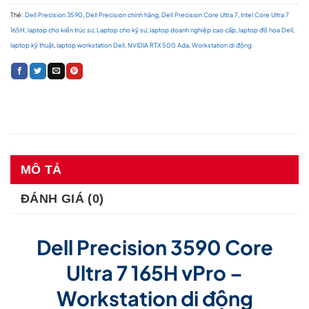
Thẻ:
Dell Precision 3590
,
Dell Precision chính hãng
,
Dell Precision Core Ultra 7
,
Intel Core Ultra 7
165H
,
laptop cho kiến trúc sư
,
Laptop cho kỹ sư
,
laptop doanh nghiệp cao cấp
,
laptop đồ họa Dell
,
laptop kỹ thuật
,
laptop workstation Dell
,
NVIDIA RTX 500 Ada
,
Workstation di động
MÔ TẢ
ĐÁNH GIÁ (0)
Dell Precision 3590 Core
Ultra 7 165H vPro –
Workstation di động