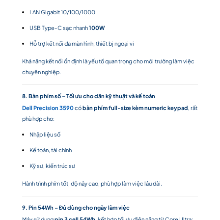
LAN Gigabit 10/100/1000
USB Type-C sạc nhanh
100W
Hỗ trợ kết nối đa màn hình, thiết bị ngoại vi
Khả năng kết nối ổn định là yếu tố quan trọng cho môi trường làm việc
chuyên nghiệp.
8. Bàn phím số – Tối ưu cho dân kỹ thuật và kế toán
Dell Precision 3590
có
bàn phím full-size kèm numeric keypad
, rất
phù hợp cho:
Nhập liệu số
Kế toán, tài chính
Kỹ sư, kiến trúc sư
Hành trình phím tốt, độ nảy cao, phù hợp làm việc lâu dài.
9. Pin 54Wh – Đủ dùng cho ngày làm việc
Máy sử dụng
pin 3 cell 54Wh
, kết hợp tối ưu điện năng từ Core Ultra: