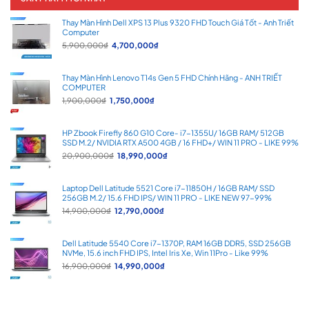
Thay Màn Hình Dell XPS 13 Plus 9320 FHD Touch Giá Tốt - Anh Triết
Computer
Giá
Giá
5,900,000
₫
4,700,000
₫
gốc
hiện
là:
tại
5,900,000₫.
là:
Thay Màn Hình Lenovo T14s Gen 5 FHD Chính Hãng - ANH TRIẾT
4,700,000₫.
COMPUTER
Giá
Giá
1,900,000
₫
1,750,000
₫
gốc
hiện
là:
tại
1,900,000₫.
là:
HP Zbook Firefly 860 G10 Core- i7-1355U/ 16GB RAM/ 512GB
1,750,000₫.
SSD M.2/ NVIDIA RTX A500 4GB / 16 FHD+/ WIN 11 PRO - LIKE 99%
Giá
Giá
20,900,000
₫
18,990,000
₫
gốc
hiện
là:
tại
20,900,000₫.
là:
Laptop Dell Latitude 5521 Core i7-11850H / 16GB RAM/ SSD
18,990,000₫.
256GB M.2/ 15.6 FHD IPS/ WIN 11 PRO - LIKE NEW 97-99%
Giá
Giá
14,900,000
₫
12,790,000
₫
gốc
hiện
là:
tại
14,900,000₫.
là:
Dell Latitude 5540 Core i7-1370P, RAM 16GB DDR5, SSD 256GB
12,790,000₫.
NVMe, 15.6 inch FHD IPS, Intel Iris Xe, Win 11Pro - Like 99%
Giá
Giá
16,900,000
₫
14,990,000
₫
gốc
hiện
là:
tại
16,900,000₫.
là:
14,990,000₫.