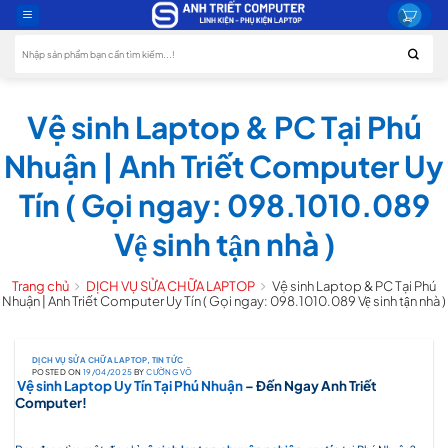
Skip
to
Tìm
content
kiếm:
Vệ sinh Laptop & PC Tại Phú
Nhuận | Anh Triết Computer Uy
Tín ( Gọi ngay: 098.1010.089
Vệ sinh tận nhà )
Trang chủ
DỊCH VỤ SỬA CHỮA LAPTOP
Vệ sinh Laptop & PC Tại Phú
Nhuận | Anh Triết Computer Uy Tín ( Gọi ngay: 098.1010.089 Vệ sinh tận nhà )
DỊCH VỤ SỬA CHỮA LAPTOP
,
TIN TỨC
POSTED ON
19/04/2025
BY
CƯỜNG VÕ
Vệ sinh Laptop Uy Tín Tại Phú Nhuận
– Đến Ngay Anh Triết
Computer!