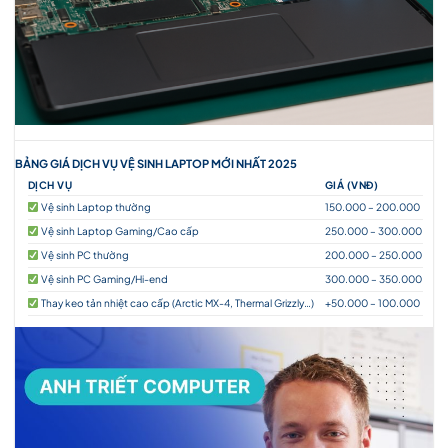
BẢNG GIÁ DỊCH VỤ VỆ SINH LAPTOP MỚI NHẤT 2025
DỊCH VỤ
GIÁ (VNĐ)
Vệ sinh Laptop thường
150.000 – 200.000
Vệ sinh Laptop Gaming/Cao cấp
250.000 – 300.000
Vệ sinh PC thường
200.000 – 250.000
Vệ sinh PC Gaming/Hi-end
300.000 – 350.000
Thay keo tản nhiệt cao cấp (Arctic MX-4, Thermal Grizzly…)
+50.000 – 100.000