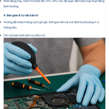
Khởi động máy, kiểm tra nhiệt độ CPU, GPU, tốc độ quạt, đảm bảo máy hoạt động
bình thường.
4. Bàn giao & tư vấn bảo trì
Hướng dẫn khách hàng cách giữ gìn, thời gian nên vệ sinh định kỳ (khoảng 4-6
tháng/lần).
Ghi chú bảo hành dịch vụ (nếu có).