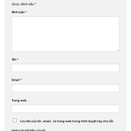
được đánh dấu
*
Bình luận
*
Tên
*
Email
*
Trang web
Lưu tên của tôi, email, và trang web trong trình duyệt này cho lần
bình luận kế tiếp của tôi.