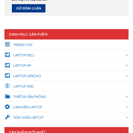
DANH MỤC SẢN PHẨM
TRANG CHỦ
LAPTOP DELL
LAPTOP HP
LAPTOP LENOVO
LAPTOP 2ND
THIẾT BỊ VĂN PHÒNG
LINH KIỆN LAPTOP
SỬA CHỮA LAPTOP
SẢN PHẨM MỚI NHẤT