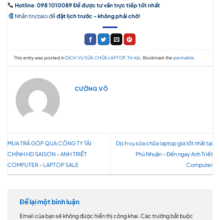
Hotline
:
098 1010089 Để được tư vấn trực tiếp tốt nhất
Nhắn tin/zalo để
đặt lịch trước – không phải chờ!
This entry was posted in
DỊCH VỤ SỬA CHỮA LAPTOP
,
Tin tức
. Bookmark the
permalink
.
CƯỜNG VÕ
MUA TRẢ GÓP QUA CÔNG TY TÀI
Dịch vụ sửa chữa laptop giá tốt nhất tại
CHÍNH HD SAISON – ANH TRIẾT
Phú Nhuận – Đến ngay Anh Triết
COMPUTER – LAPTOP SALE
Computer
Để lại một bình luận
Email của bạn sẽ không được hiển thị công khai.
Các trường bắt buộc