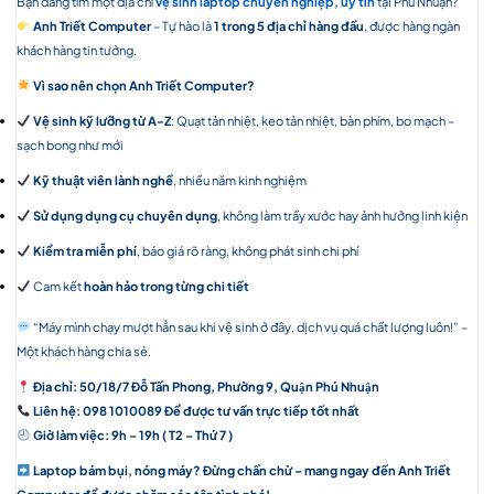
Bạn đang tìm một địa chỉ
vệ sinh laptop chuyên nghiệp, uy tín
tại Phú Nhuận?
Anh Triết Computer
– Tự hào là
1 trong 5 địa chỉ hàng đầu
, được hàng ngàn
khách hàng tin tưởng.
Vì sao nên chọn Anh Triết Computer?
Vệ sinh kỹ lưỡng từ A-Z
: Quạt tản nhiệt, keo tản nhiệt, bàn phím, bo mạch –
sạch bong như mới
Kỹ thuật viên lành nghề
, nhiều năm kinh nghiệm
Sử dụng dụng cụ chuyên dụng
, không làm trầy xước hay ảnh hưởng linh kiện
Kiểm tra miễn phí
, báo giá rõ ràng, không phát sinh chi phí
Cam kết
hoàn hảo trong từng chi tiết
“Máy mình chạy mượt hẳn sau khi vệ sinh ở đây, dịch vụ quá chất lượng luôn!” –
Một khách hàng chia sẻ.
Địa chỉ: 50/18/7 Đỗ Tấn Phong, Phường 9, Quận Phú Nhuận
Liên hệ: 098 1010089 Để được tư vấn trực tiếp tốt nhất
Giờ làm việc: 9h – 19h ( T2 – Thứ 7 )
Laptop bám bụi, nóng máy? Đừng chần chừ – mang ngay đến Anh Triết
Computer để được chăm sóc tận tình nhé!