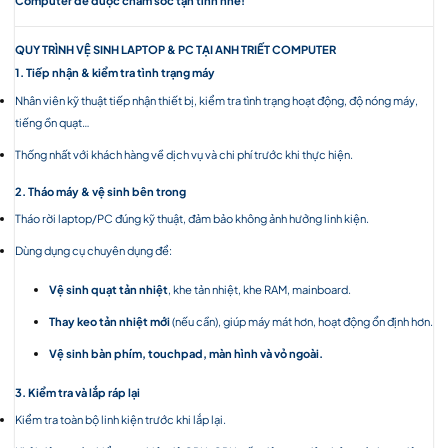
QUY TRÌNH VỆ SINH LAPTOP & PC TẠI ANH TRIẾT COMPUTER
1. Tiếp nhận & kiểm tra tình trạng máy
Nhân viên kỹ thuật tiếp nhận thiết bị, kiểm tra tình trạng hoạt động, độ nóng máy,
tiếng ồn quạt…
Thống nhất với khách hàng về dịch vụ và chi phí trước khi thực hiện.
2. Tháo máy & vệ sinh bên trong
Tháo rời laptop/PC đúng kỹ thuật, đảm bảo không ảnh hưởng linh kiện.
Dùng dụng cụ chuyên dụng để:
Vệ sinh quạt tản nhiệt
, khe tản nhiệt, khe RAM, mainboard.
Thay keo tản nhiệt mới
(nếu cần), giúp máy mát hơn, hoạt động ổn định hơn.
Vệ sinh bàn phím, touchpad, màn hình và vỏ ngoài.
3. Kiểm tra và lắp ráp lại
Kiểm tra toàn bộ linh kiện trước khi lắp lại.