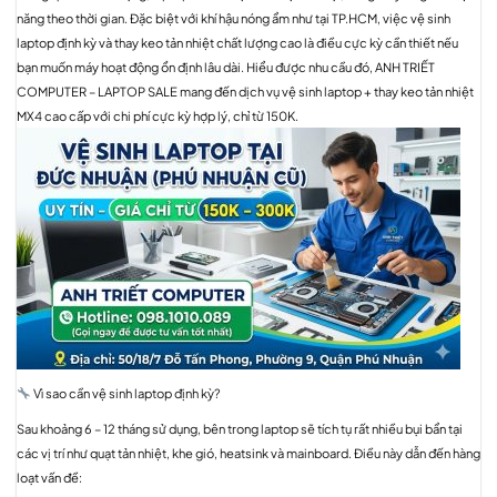
năng theo thời gian. Đặc biệt với khí hậu nóng ẩm như tại TP.HCM, việc vệ sinh
laptop định kỳ và thay keo tản nhiệt chất lượng cao là điều cực kỳ cần thiết nếu
bạn muốn máy hoạt động ổn định lâu dài. Hiểu được nhu cầu đó, ANH TRIẾT
COMPUTER – LAPTOP SALE mang đến dịch vụ vệ sinh laptop + thay keo tản nhiệt
MX4 cao cấp với chi phí cực kỳ hợp lý, chỉ từ 150K.
Vì sao cần vệ sinh laptop định kỳ?
Sau khoảng 6 – 12 tháng sử dụng, bên trong laptop sẽ tích tụ rất nhiều bụi bẩn tại
các vị trí như quạt tản nhiệt, khe gió, heatsink và mainboard. Điều này dẫn đến hàng
loạt vấn đề: