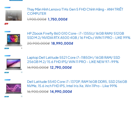
là:
tại
5,900,000₫.
là:
Thay Màn Hình Lenovo T14s Gen 5 FHD Chính Hãng - ANH TRIẾT
4,700,000₫.
COMPUTER
Giá
Giá
1,900,000
₫
1,750,000
₫
gốc
hiện
là:
tại
1,900,000₫.
là:
HP Zbook Firefly 860 G10 Core- i7-1355U/ 16GB RAM/ 512GB
1,750,000₫.
SSD M.2/ NVIDIA RTX A500 4GB / 16 FHD+/ WIN 11 PRO - LIKE 99%
Giá
Giá
20,900,000
₫
18,990,000
₫
gốc
hiện
là:
tại
20,900,000₫.
là:
Laptop Dell Latitude 5521 Core i7-11850H / 16GB RAM/ SSD
18,990,000₫.
256GB M.2/ 15.6 FHD IPS/ WIN 11 PRO - LIKE NEW 97-99%
Giá
Giá
14,900,000
₫
12,790,000
₫
gốc
hiện
là:
tại
14,900,000₫.
là:
Dell Latitude 5540 Core i7-1370P, RAM 16GB DDR5, SSD 256GB
12,790,000₫.
NVMe, 15.6 inch FHD IPS, Intel Iris Xe, Win 11Pro - Like 99%
Giá
Giá
16,900,000
₫
14,990,000
₫
gốc
hiện
là:
tại
16,900,000₫.
là:
14,990,000₫.