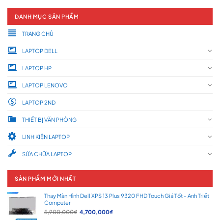
DANH MỤC SẢN PHẨM
TRANG CHỦ
LAPTOP DELL
LAPTOP HP
LAPTOP LENOVO
LAPTOP 2ND
THIẾT BỊ VĂN PHÒNG
LINH KIỆN LAPTOP
SỬA CHỮA LAPTOP
SẢN PHẨM MỚI NHẤT
Thay Màn Hình Dell XPS 13 Plus 9320 FHD Touch Giá Tốt - Anh Triết
Computer
Giá
Giá
5,900,000
₫
4,700,000
₫
gốc
hiện