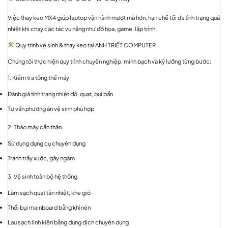
Việc thay keo MX4 giúp laptop vận hành mượt mà hơn, hạn chế tối đa tình trạng quá
nhiệt khi chạy các tác vụ nặng như đồ họa, game, lập trình.
Quy trình vệ sinh & thay keo tại ANH TRIẾT COMPUTER
Chúng tôi thực hiện quy trình chuyên nghiệp, minh bạch và kỹ lưỡng từng bước:
1. Kiểm tra tổng thể máy
Đánh giá tình trạng nhiệt độ, quạt, bụi bẩn
Tư vấn phương án vệ sinh phù hợp
2. Tháo máy cẩn thận
Sử dụng dụng cụ chuyên dụng
Tránh trầy xước, gãy ngàm
3. Vệ sinh toàn bộ hệ thống
Làm sạch quạt tản nhiệt, khe gió
Thổi bụi mainboard bằng khí nén
Lau sạch linh kiện bằng dung dịch chuyên dụng