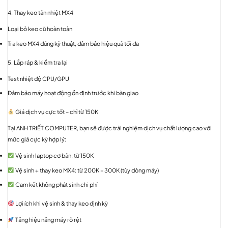
4. Thay keo tản nhiệt MX4
Loại bỏ keo cũ hoàn toàn
Tra keo MX4 đúng kỹ thuật, đảm bảo hiệu quả tối đa
5. Lắp ráp & kiểm tra lại
Test nhiệt độ CPU/GPU
Đảm bảo máy hoạt động ổn định trước khi bàn giao
Giá dịch vụ cực tốt – chỉ từ 150K
Tại ANH TRIẾT COMPUTER, bạn sẽ được trải nghiệm dịch vụ chất lượng cao với
mức giá cực kỳ hợp lý:
Vệ sinh laptop cơ bản: từ 150K
Vệ sinh + thay keo MX4: từ 200K – 300K (tùy dòng máy)
Cam kết không phát sinh chi phí
Lợi ích khi vệ sinh & thay keo định kỳ
Tăng hiệu năng máy rõ rệt