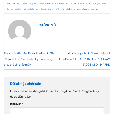
keo tản nhiệt giá rẻ
,
thay keo tản nhiệt mx4
,
vệ sinh laptop giá rẻ
,
vệ sinh laptop hcm
,
vệ sinh
laptop lấy liền.
,
vệ sinh laptop phú nhuận
,
vệ sinh máy tính tphcm
,
vệ sinh quạt laptop
.
CƯỜNG VÕ
Thay Linh Kiện MacBook Phú Nhuận Giá
Mua laptop chuẩn Doanh nhân HP
Rẻ | Anh Triết Computer Uy Tín – Hàng
EliteBook 645 G9 7 5875U – 16GB RAM
thay thế zin tháo máy
– 512GB SSD –14” FHD
Để lại một bình luận
Email của bạn sẽ không được hiển thị công khai.
Các trường bắt buộc
được đánh dấu
*
Bình luận
*