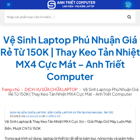
Skip
to
Tìm
content
kiếm:
Vệ Sinh Laptop Phú Nhuận Giá
Rẻ Từ 150K | Thay Keo Tản Nhiệt
MX4 Cực Mát – Anh Triết
Computer
Trang chủ
DỊCH VỤ SỬA CHỮA LAPTOP
Vệ Sinh Laptop Phú Nhuận Giá
Rẻ Từ 150K | Thay Keo Tản Nhiệt MX4 Cực Mát – Anh Triết Computer
DỊCH VỤ SỬA CHỮA LAPTOP
,
SỬA CHỮA LAPTOP UY TÍN TẠI PHÚ NHUẬN
,
TIN TỨC
POSTED ON
24/04/2026
BY
CƯỜNG VÕ
Vệ Sinh Laptop & Thay Keo Tản Nhiệt MX4 Cực Xịn – Giải Pháp Giữ Máy Luôn Mát,
Bền, Mượt Chỉ Từ 150K
Trong quá trình sử dụng, laptop là thiết bị rất dễ bị bám bụi, nóng máy và giảm hiệu