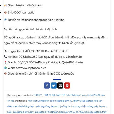
Giao nhận tận nơi nội thành
Ship COD toàn quốc
Tư vấn online nhanh chóng qua Zalo/Hotline
Liên hệ ngay để được tư vấn & đặt lịch
Đừng để laptop của bạn “hấp hối” vì bụi bẩn và nhiệt độ cao. Hãy mang máy đến
ngay để được vệ sinh và thay keo tản nhiệt MX4 chuẩn kỹ thuật.
Đến ngay ANH TRIẾT COMPUTER – LAPTOP SALE!
Hotline: 098.1010.089 (Gọi ngay để được tư vấn tốt nhất)
Địa chỉ: 50/18/7 Đỗ Tấn Phong, Phường 9, Quận Phú Nhuận
Website: www.laptopsale.vn
Giao hàng miễn phí nội thành – Ship COD toàn quốc
This entry was posted in
DỊCH VỤ SỬA CHỮA LAPTOP
,
Sửa Chữa laptop uy tín tại Phú Nhuận
,
Tin tức
and tagged
Anh Triết Computer
,
bảo trì laptop định kỳ
,
dịch vụ sửa laptop
,
keo tản
nhiệt mx4 chính hãng
,
laptop bị lag nóng
,
laptop bị nóng
,
laptop chạy chậm nóng máy
,
laptop
sale
,
sửa laptop lấy ngay
,
sửa laptop Phú Nhuận
,
sửa máy tính uy tín
,
thay keo cpu laptop
,
thay