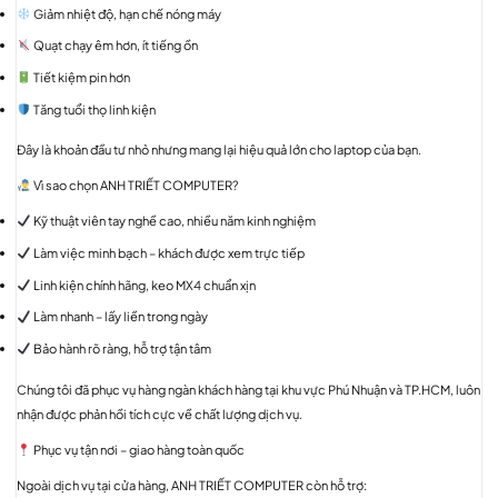
Giảm nhiệt độ, hạn chế nóng máy
Quạt chạy êm hơn, ít tiếng ồn
Tiết kiệm pin hơn
Tăng tuổi thọ linh kiện
Đây là khoản đầu tư nhỏ nhưng mang lại hiệu quả lớn cho laptop của bạn.
Vì sao chọn ANH TRIẾT COMPUTER?
Kỹ thuật viên tay nghề cao, nhiều năm kinh nghiệm
Làm việc minh bạch – khách được xem trực tiếp
Linh kiện chính hãng, keo MX4 chuẩn xịn
Làm nhanh – lấy liền trong ngày
Bảo hành rõ ràng, hỗ trợ tận tâm
Chúng tôi đã phục vụ hàng ngàn khách hàng tại khu vực Phú Nhuận và TP.HCM, luôn
nhận được phản hồi tích cực về chất lượng dịch vụ.
Phục vụ tận nơi – giao hàng toàn quốc
Ngoài dịch vụ tại cửa hàng, ANH TRIẾT COMPUTER còn hỗ trợ: