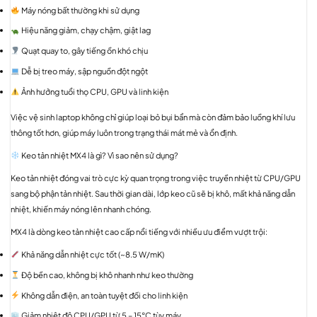
Máy nóng bất thường khi sử dụng
Hiệu năng giảm, chạy chậm, giật lag
Quạt quay to, gây tiếng ồn khó chịu
Dễ bị treo máy, sập nguồn đột ngột
Ảnh hưởng tuổi thọ CPU, GPU và linh kiện
Việc vệ sinh laptop không chỉ giúp loại bỏ bụi bẩn mà còn đảm bảo luồng khí lưu
thông tốt hơn, giúp máy luôn trong trạng thái mát mẻ và ổn định.
Keo tản nhiệt MX4 là gì? Vì sao nên sử dụng?
Keo tản nhiệt đóng vai trò cực kỳ quan trọng trong việc truyền nhiệt từ CPU/GPU
sang bộ phận tản nhiệt. Sau thời gian dài, lớp keo cũ sẽ bị khô, mất khả năng dẫn
nhiệt, khiến máy nóng lên nhanh chóng.
MX4 là dòng keo tản nhiệt cao cấp nổi tiếng với nhiều ưu điểm vượt trội:
Khả năng dẫn nhiệt cực tốt (~8.5 W/mK)
Độ bền cao, không bị khô nhanh như keo thường
Không dẫn điện, an toàn tuyệt đối cho linh kiện
Giảm nhiệt độ CPU/GPU từ 5 – 15°C tùy máy