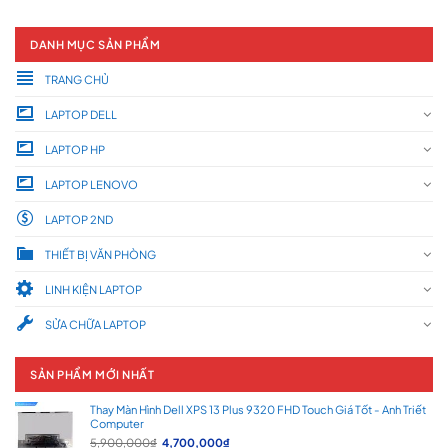
DANH MỤC SẢN PHẨM
TRANG CHỦ
LAPTOP DELL
LAPTOP HP
LAPTOP LENOVO
LAPTOP 2ND
THIẾT BỊ VĂN PHÒNG
LINH KIỆN LAPTOP
SỬA CHỮA LAPTOP
SẢN PHẨM MỚI NHẤT
Thay Màn Hình Dell XPS 13 Plus 9320 FHD Touch Giá Tốt - Anh Triết
Computer
Giá
Giá
5,900,000
₫
4,700,000
₫