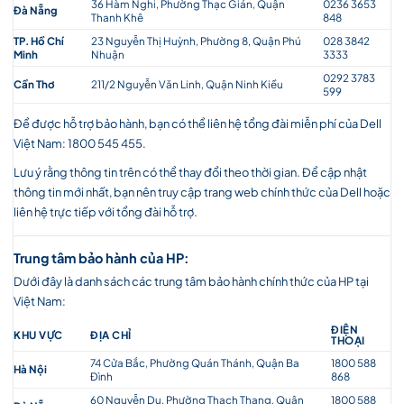
36 Hàm Nghi, Phường Thạc Gián, Quận
0236 3653
Đà Nẵng
Thanh Khê
848
TP. Hồ Chí
23 Nguyễn Thị Huỳnh, Phường 8, Quận Phú
028 3842
Minh
Nhuận
3333
0292 3783
Cần Thơ
211/2 Nguyễn Văn Linh, Quận Ninh Kiều
599
Để được hỗ trợ bảo hành, bạn có thể liên hệ tổng đài miễn phí của Dell
Việt Nam: 1800 545 455.
Lưu ý rằng thông tin trên có thể thay đổi theo thời gian. Để cập nhật
thông tin mới nhất, bạn nên truy cập trang web chính thức của Dell hoặc
liên hệ trực tiếp với tổng đài hỗ trợ.
Trung tâm bảo hành của HP:
Dưới đây là danh sách các trung tâm bảo hành chính thức của HP tại
Việt Nam:
ĐIỆN
KHU VỰC
ĐỊA CHỈ
THOẠI
74 Cửa Bắc, Phường Quán Thánh, Quận Ba
1800 588
Hà Nội
Đình
868
60 Nguyễn Du, Phường Thạch Thang, Quận
1800 588