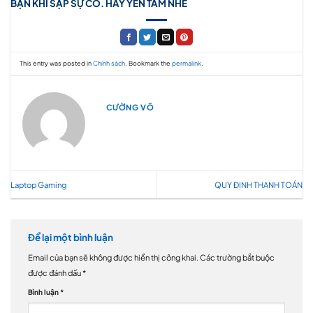
BẠN KHI SẶP SỰ CỐ. HÃY YÊN TÂM NHÉ
This entry was posted in
Chính sách
. Bookmark the
permalink
.
CƯỜNG VÕ
Laptop Gaming
QUY ĐỊNH THANH TOÁN
Để lại một bình luận
Email của bạn sẽ không được hiển thị công khai.
Các trường bắt buộc
được đánh dấu
*
Bình luận
*