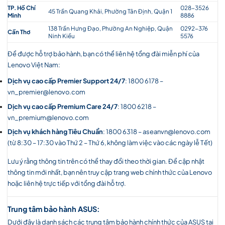
TP. Hồ Chí
028-3526
45 Trần Quang Khải, Phường Tân Định, Quận 1
Minh
8886
138 Trần Hưng Đạo, Phường An Nghiệp, Quận
0292-376
Cần Thơ
Ninh Kiều
5576
Để được hỗ trợ bảo hành, bạn có thể liên hệ tổng đài miễn phí của
Lenovo Việt Nam:
Dịch vụ cao cấp Premier Support 24/7
: 1800 6178 –
vn_premier@lenovo.com
Dịch vụ cao cấp Premium Care 24/7
: 1800 6218 –
vn_premium@lenovo.com
Dịch vụ khách hàng Tiêu Chuẩn
: 1800 6318 –
aseanvn@lenovo.com
(từ 8:30 – 17:30 vào Thứ 2 – Thứ 6, không làm việc vào các ngày lễ Tết)
Lưu ý rằng thông tin trên có thể thay đổi theo thời gian. Để cập nhật
thông tin mới nhất, bạn nên truy cập trang web chính thức của Lenovo
hoặc liên hệ trực tiếp với tổng đài hỗ trợ.
Trung tâm bảo hành ASUS:
Dưới đây là danh sách các trung tâm bảo hành chính thức của ASUS tại