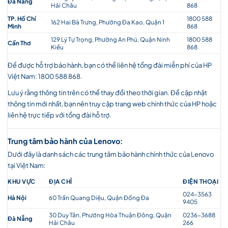
Đà Nẵng
Hải Châu
868
TP. Hồ Chí
1800 588
162 Hai Bà Trưng, Phường Đa Kao, Quận 1
Minh
868
129 Lý Tự Trọng, Phường An Phú, Quận Ninh
1800 588
Cần Thơ
Kiều
868
Để được hỗ trợ bảo hành, bạn có thể liên hệ tổng đài miễn phí của HP
Việt Nam: 1800 588 868.
Lưu ý rằng thông tin trên có thể thay đổi theo thời gian. Để cập nhật
thông tin mới nhất, bạn nên truy cập trang web chính thức của HP hoặc
liên hệ trực tiếp với tổng đài hỗ trợ.
Trung tâm bảo hành của Lenovo:
Dưới đây là danh sách các trung tâm bảo hành chính thức của Lenovo
tại Việt Nam:
KHU VỰC
ĐỊA CHỈ
ĐIỆN THOẠI
024-3563
Hà Nội
60 Trần Quang Diệu, Quận Đống Đa
9405
30 Duy Tân, Phường Hòa Thuận Đông, Quận
0236-3688
Đà Nẵng
Hải Châu
266