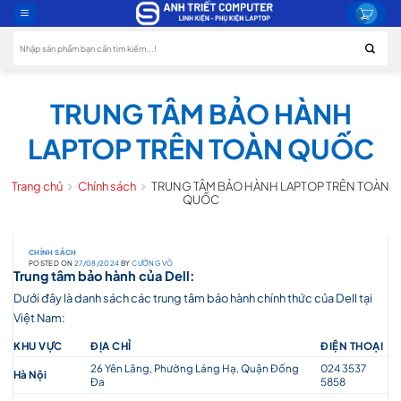
Skip
to
Tìm
content
kiếm:
TRUNG TÂM BẢO HÀNH
LAPTOP TRÊN TOÀN QUỐC
Trang chủ
Chính sách
TRUNG TÂM BẢO HÀNH LAPTOP TRÊN TOÀN
QUỐC
CHÍNH SÁCH
POSTED ON
27/08/2024
BY
CƯỜNG VÕ
Trung tâm bảo hành của Dell:
Dưới đây là danh sách các trung tâm bảo hành chính thức của Dell tại
Việt Nam:
KHU VỰC
ĐỊA CHỈ
ĐIỆN THOẠI
26 Yên Lãng, Phường Láng Hạ, Quận Đống
024 3537
Hà Nội
Đa
5858