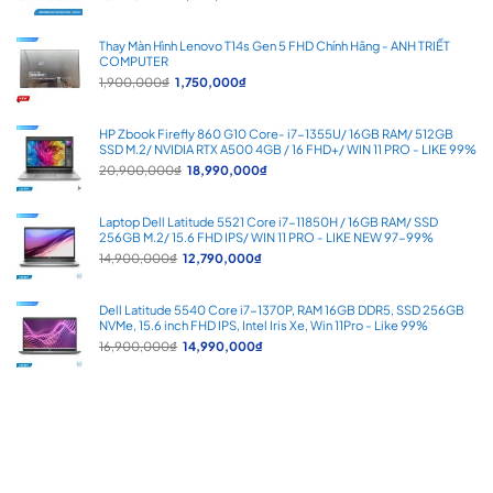
gốc
hiện
là:
tại
5,900,000₫.
là:
Thay Màn Hình Lenovo T14s Gen 5 FHD Chính Hãng - ANH TRIẾT
4,700,000₫.
COMPUTER
Giá
Giá
1,900,000
₫
1,750,000
₫
gốc
hiện
là:
tại
1,900,000₫.
là:
HP Zbook Firefly 860 G10 Core- i7-1355U/ 16GB RAM/ 512GB
1,750,000₫.
SSD M.2/ NVIDIA RTX A500 4GB / 16 FHD+/ WIN 11 PRO - LIKE 99%
Giá
Giá
20,900,000
₫
18,990,000
₫
gốc
hiện
là:
tại
20,900,000₫.
là:
Laptop Dell Latitude 5521 Core i7-11850H / 16GB RAM/ SSD
18,990,000₫.
256GB M.2/ 15.6 FHD IPS/ WIN 11 PRO - LIKE NEW 97-99%
Giá
Giá
14,900,000
₫
12,790,000
₫
gốc
hiện
là:
tại
14,900,000₫.
là:
Dell Latitude 5540 Core i7-1370P, RAM 16GB DDR5, SSD 256GB
12,790,000₫.
NVMe, 15.6 inch FHD IPS, Intel Iris Xe, Win 11Pro - Like 99%
Giá
Giá
16,900,000
₫
14,990,000
₫
gốc
hiện
là:
tại
16,900,000₫.
là:
14,990,000₫.