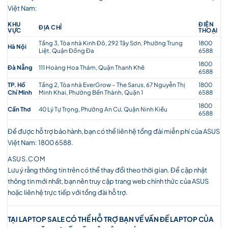
Việt Nam:
KHU
ĐIỆN
ĐỊA CHỈ
VỰC
THOẠI
Tầng 3, Tòa nhà Kinh Đô, 292 Tây Sơn, Phường Trung
1800
Hà Nội
Liệt, Quận Đống Đa
6588
1800
Đà Nẵng
111 Hoàng Hoa Thám, Quận Thanh Khê
6588
TP. Hồ
Tầng 2, Tòa nhà EverGrow – The Sarus, 67 Nguyễn Thị
1800
Chí Minh
Minh Khai, Phường Bến Thành, Quận 1
6588
1800
Cần Thơ
40 Lý Tự Trọng, Phường An Cư, Quận Ninh Kiều
6588
Để được hỗ trợ bảo hành, bạn có thể liên hệ tổng đài miễn phí của ASUS
Việt Nam: 1800 6588.
ASUS.COM
Lưu ý rằng thông tin trên có thể thay đổi theo thời gian. Để cập nhật
thông tin mới nhất, bạn nên truy cập trang web chính thức của ASUS
hoặc liên hệ trực tiếp với tổng đài hỗ trợ.
TẠI LAPTOP SALE CÓ THỂ HỖ TRỢ BẠN VỀ VẤN ĐỀ LAPTOP CỦA