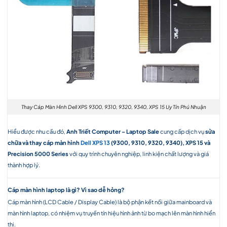
Thay Cáp Màn Hình Dell XPS 9300, 9310, 9320, 9340, XPS 15 Uy Tín Phú Nhuận
Hiểu được nhu cầu đó,
Anh Triết Computer – Laptop Sale
cung cấp dịch vụ
sửa
chữa và thay cáp màn hình
Dell XPS 13
(9300, 9310, 9320, 9340), XPS 15 và
Precision 5000 Series
với quy trình chuyên nghiệp, linh kiện chất lượng và giá
thành hợp lý.
Cáp màn hình laptop là gì? Vì sao dễ hỏng?
Cáp màn hình (LCD Cable / Display Cable) là bộ phận kết nối giữa mainboard và
màn hình laptop, có nhiệm vụ truyền tín hiệu hình ảnh từ bo mạch lên màn hình hiển
thị.