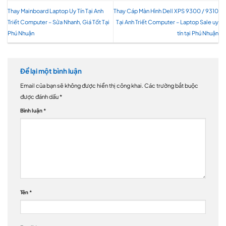
Thay Mainboard Laptop Uy Tín Tại Anh
Thay Cáp Màn Hình Dell XPS 9300 / 9310
Triết Computer – Sửa Nhanh, Giá Tốt Tại
Tại Anh Triết Computer – Laptop Sale uy
Phú Nhuận
tín tại Phú Nhuận
Để lại một bình luận
Email của bạn sẽ không được hiển thị công khai.
Các trường bắt buộc
được đánh dấu
*
Bình luận
*
Tên
*