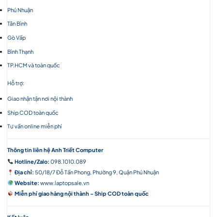
Phú Nhuận
Tân Bình
Gò Vấp
Bình Thạnh
TP.HCM và toàn quốc
Hỗ trợ:
Giao nhận tận nơi nội thành
Ship COD toàn quốc
Tư vấn online miễn phí
Thông tin liên hệ Anh Triết Computer
Hotline/Zalo:
098.1010.089
Địa chỉ:
50/18/7 Đỗ Tấn Phong, Phường 9, Quận Phú Nhuận
Website:
www.laptopsale.vn
Miễn phí giao hàng nội thành – Ship COD toàn quốc