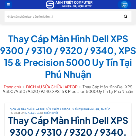
Skip
to
Tìm
content
kiếm:
Thay Cáp Màn Hình Dell XPS
9300 / 9310 / 9320 / 9340, XPS
15 & Precision 5000 Uy Tín Tại
Phú Nhuận
Trang chủ
DỊCH VỤ SỬA CHỮA LAPTOP
Thay Cáp Màn Hình Dell XPS
9300 / 9310 / 9320 / 9340, XPS 15 & Precision 5000 Uy Tín Tại Phú Nhuận
DỊCH VỤ SỬA CHỮA LAPTOP
,
SỬA CHỮA LAPTOP UY TÍN TẠI PHÚ NHUẬN
,
TIN TỨC
POSTED ON
17/04/2026
BY
CƯỜNG VÕ
Thay Cáp Màn Hình Dell XPS
9300 / 9310 / 9320 / 9340,