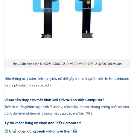
Thay Cáp Màn Hình Dell XPS 9300, 9310, 9320, 9340, XPS 15 Uy Tín Phú Nhuận
Nếu không xử lý sớm, tình trạng này có thể gây ảnh hưởng đến màn hình, mainboard
và chi phí sửa chữa sẽ cao hơn.
Vì sao nên thay cáp màn hình Dell XPS tại Anh Triết Computer?
Trên thị trường hiện nay có nhiều đơn vị sửa chữa laptop, nhưng không phải nơi nào
cũng đủ kinh nghiệm xử lý dòng máy cao cấp như Dell XPS.
Lý do khách hàng tin chọn Anh Triết Computer:
Chẩn đoán đúng bệnh – không vẽ thêm lỗi