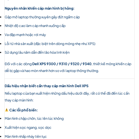
Nguyên nhân khiến cáp màn hình bị hỏng:
Gập mở laptop thường xuyên gây đứt ngầm cáp
Nhiệt độ cao làm cáp nhanh xuống cấp
Va đập mạnh hoặc rơi máy
Lỗi từ nhà sản xuất (đặc biệt trên dòng mỏng nhẹ như XPS)
Sử dụng lâu năm dẫn đến lão hóa linh kiện
Đối với các dòng
Dell XPS 9300 / 9310 / 9320 / 9340
, thiết kế mỏng khiến cáp
dễ bị gập và hao mòn nhanh hơn so với laptop thông thường.
Dấu hiệu nhận biết cần thay cáp màn hình Dell XPS
Nếu laptop của bạn xuất hiện những dấu hiệu dưới đây, rất có thể đã đến lúc cần
thay cáp màn hình:
Các lỗi phổ biến:
Màn hình chập chờn, lúc lên lúc không
Xuất hiện sọc ngang, sọc dọc
Màn hình nhấp nháy liên tục