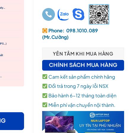
zly…
Phone: 098.1010.089
(Mr.Cường)
 IPS…)
YÊN TÂM KHI MUA HÀNG
uất
Cam kết sản phẩm chính hãng
e…
Đổi trả trong 7 ngày lỗi NSX
huận. Bình Thạnh, Gò Vấp, Tân Bình số lượng
Bảo hành 6-12 tháng toàn diện
Miễn phí vận chuyển nội thành.