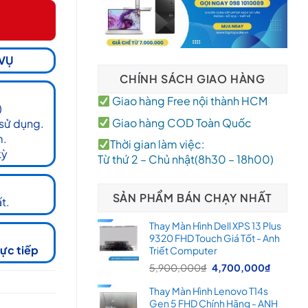
 VỤ
CHÍNH SÁCH GIAO HÀNG
Giao hàng Free nội thành HCM
)
Giao hàng COD Toàn Quốc
 sử dụng.
m.
Thời gian làm việc:
kỳ
Từ thứ 2 – Chủ nhật(8h30 – 18h00)
SẢN PHẨM BÁN CHẠY NHẤT
t.
Thay Màn Hình Dell XPS 13 Plus
9320 FHD Touch Giá Tốt - Anh
rực tiếp
Triết Computer
Giá
Giá
5,900,000
₫
4,700,000
₫
gốc
hiện
Thay Màn Hình Lenovo T14s
là:
tại
Gen 5 FHD Chính Hãng - ANH