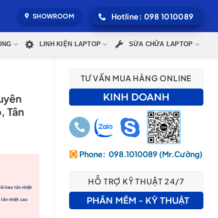
Hotline: 098 1010089
SHOWROOM
ÒNG
LINH KIỆN LAPTOP
SỬA CHỮA LAPTOP
TƯ VẤN MUA HÀNG ONLINE
huyên
p, Tân
Phone: 098.1010089 (Mr.Cường)
HỖ TRỢ KỸ THUẬT 24/7
.
ôi keo tản nhiệt
 tản nhiệt cao