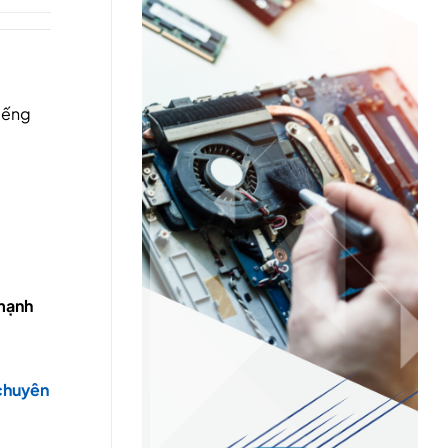
tiếng
 mạnh
chuyên