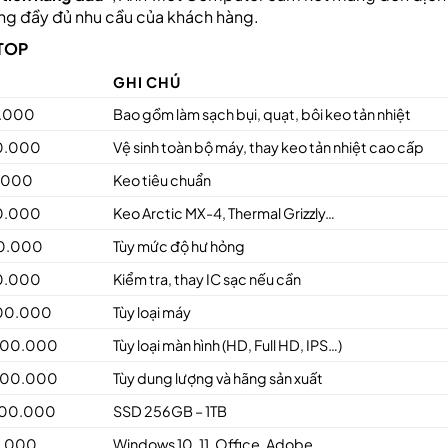
ứng đầy đủ nhu cầu của khách hàng.
PTOP
GHI CHÚ
0.000
Bao gồm làm sạch bụi, quạt, bôi keo tản nhiệt
0.000
Vệ sinh toàn bộ máy, thay keo tản nhiệt cao cấp
0.000
Keo tiêu chuẩn
0.000
Keo Arctic MX-4, Thermal Grizzly…
0.000
Tùy mức độ hư hỏng
0.000
Kiểm tra, thay IC sạc nếu cần
000.000
Tùy loại máy
000.000
Tùy loại màn hình (HD, Full HD, IPS…)
000.000
Tùy dung lượng và hãng sản xuất
500.000
SSD 256GB – 1TB
0.000
Windows 10, 11, Office, Adobe…