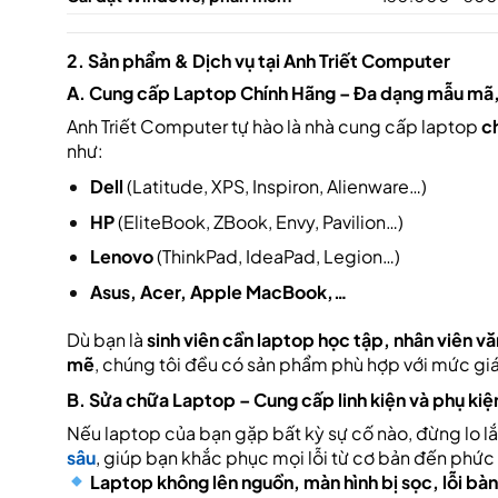
2. Sản phẩm & Dịch vụ tại
Anh Triết Computer
A. Cung cấp Laptop Chính Hãng – Đa dạng mẫu mã, 
Anh Triết Computer tự hào là nhà cung cấp laptop
c
như:
Dell
(Latitude, XPS, Inspiron, Alienware…)
HP
(EliteBook, ZBook, Envy, Pavilion…)
Lenovo
(ThinkPad, IdeaPad, Legion…)
Asus, Acer, Apple MacBook,…
Dù bạn là
sinh viên cần laptop học tập, nhân viên 
mẽ
, chúng tôi đều có sản phẩm phù hợp với mức gi
B. Sửa chữa Laptop – Cung cấp linh kiện và phụ kiệ
Nếu laptop của bạn gặp bất kỳ sự cố nào, đừng lo l
sâu
, giúp bạn khắc phục mọi lỗi từ cơ bản đến phức
Laptop không lên nguồn, màn hình bị sọc, lỗi bà