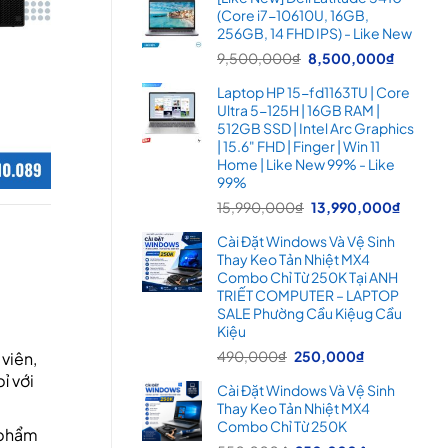
là:
tại
(Core i7-10610U, 16GB,
16,900,000₫.
là:
256GB, 14 FHD IPS) - Like New
14,99
Giá
Giá
9,500,000
₫
8,500,000
₫
gốc
hiện
Laptop HP 15-fd1163TU | Core
là:
tại
Ultra 5-125H | 16GB RAM |
9,500,000₫.
là:
512GB SSD | Intel Arc Graphics
8,500
| 15.6" FHD | Finger | Win 11
Home | Like New 99% - Like
99%
Giá
Giá
15,990,000
₫
13,990,000
₫
gốc
hiện
Cài Đặt Windows Và Vệ Sinh
là:
tại
Thay Keo Tản Nhiệt MX4
15,990,000₫.
là:
Combo Chỉ Từ 250K Tại ANH
13,99
TRIẾT COMPUTER – LAPTOP
SALE Phường Cầu Kiệug Cầu
Kiệu
Giá
Giá
490,000
₫
250,000
₫
 viên,
gốc
hiện
ỉ với
Cài Đặt Windows Và Vệ Sinh
là:
tại
Thay Keo Tản Nhiệt MX4
490,000₫.
là:
Combo Chỉ Từ 250K
 phẩm
250,000₫