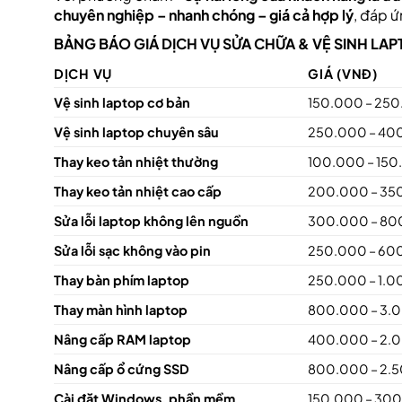
chuyên nghiệp – nhanh chóng – giá cả hợp lý
, đáp 
BẢNG BÁO GIÁ DỊCH VỤ SỬA CHỮA & VỆ SINH LA
DỊCH VỤ
GIÁ (VNĐ)
Vệ sinh laptop cơ bản
150.000 – 25
Vệ sinh laptop chuyên sâu
250.000 – 40
Thay keo tản nhiệt thường
100.000 – 15
Thay keo tản nhiệt cao cấp
200.000 – 35
Sửa lỗi laptop không lên nguồn
300.000 – 80
Sửa lỗi sạc không vào pin
250.000 – 60
Thay bàn phím laptop
250.000 – 1.
Thay màn hình laptop
800.000 – 3.
Nâng cấp RAM laptop
400.000 – 2.
Nâng cấp ổ cứng SSD
800.000 – 2.
Cài đặt Windows, phần mềm
150.000 – 30