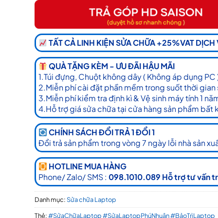
TẤT CẢ LINH KIỆN SỬA CHỮA +25%VAT DỊCH
QUÀ TẶNG KÈM - ƯU ĐÃI HẬU MÃI
1.Túi đựng, Chuột không dây ( Không áp dụng PC 
2.Miễn phí cài đặt phần mềm trong suốt thời gian
3.Miễn phí kiểm tra định kì & Vệ sinh máy tính 1 nă
4.Hỗ trợ giá sửa chữa tại cửa hàng sản phẩm bất 
CHÍNH SÁCH ĐỔI TRẢ 1 ĐỔI 1
Đổi trả sản phẩm trong vòng 7 ngày lỗi nhà sản xuấ
HOTLINE MUA HÀNG
Phone/ Zalo/ SMS :
098.1010.089 Hỗ trợ tư vấn t
Danh mục:
Sửa chữa Laptop
Thẻ:
#SửaChữaLaptop #SửaLaptopPhúNhuận #BảoTrìLaptop