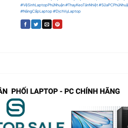
#VệSinhLaptopPhúNhuận #ThayKeoTảnNhiệt #SửaPCPhúNhuậ
#NângCấpLaptop #DịchVụLaptop