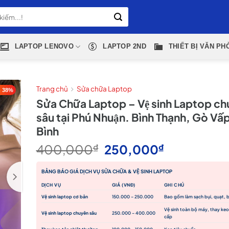
LAPTOP LENOVO
LAPTOP 2ND
THIẾT BỊ VĂN PH
Trang chủ
Sửa chữa Laptop
 38%
Sửa Chữa Laptop – Vệ sinh Laptop c
sâu tại Phú Nhuận. Bình Thạnh, Gò Vấ
Bình
Giá
Giá
400,000
₫
250,000
₫
gốc
hiện
là:
tại
BẢNG BÁO GIÁ DỊCH VỤ SỬA CHỮA & VỆ SINH LAPTOP
400,000₫.
là:
DỊCH VỤ
GIÁ (VNĐ)
GHI CHÚ
250,000₫
Vệ sinh laptop cơ bản
150.000 – 250.000
Bao gồm làm sạch bụi, quạt, b
Vệ sinh toàn bộ máy, thay keo
Vệ sinh laptop chuyên sâu
250.000 – 400.000
cấp