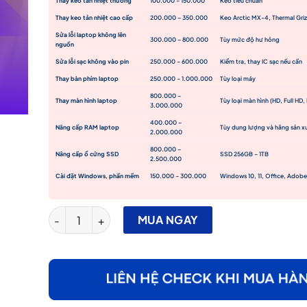
Thay keo tản nhiệt thường
100.000 – 150.000
Keo tiêu chuẩn
Thay keo tản nhiệt cao cấp
200.000 – 350.000
Keo Arctic MX-4, Thermal Griz
Sửa lỗi laptop không lên
300.000 – 800.000
Tùy mức độ hư hỏng
nguồn
Sửa lỗi sạc không vào pin
250.000 – 600.000
Kiểm tra, thay IC sạc nếu cần
Thay bàn phím laptop
250.000 – 1.000.000
Tùy loại máy
800.000 –
Thay màn hình laptop
Tùy loại màn hình (HD, Full HD,
3.000.000
400.000 –
Nâng cấp RAM laptop
Tùy dung lượng và hãng sản x
2.000.000
800.000 –
Nâng cấp ổ cứng SSD
SSD 256GB – 1TB
2.500.000
Cài đặt Windows, phần mềm
150.000 – 300.000
Windows 10, 11, Office, Adob
Sửa Chữa Laptop - Vệ sinh Laptop chuyên sâu tại Phú N
MUA NGAY