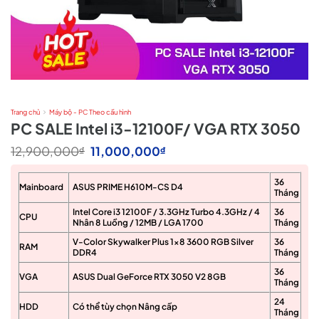
Trang chủ
Máy bộ - PC Theo cấu hình
PC SALE Intel i3-12100F/ VGA RTX 3050
Giá
Giá
12,900,000
11,000,000
₫
₫
gốc
hiện
là:
tại
36
12,900,000₫.
là:
Mainboard
ASUS PRIME H610M-CS D4
Tháng
11,000,000₫.
Intel Core i3 12100F / 3.3GHz Turbo 4.3GHz / 4
36
CPU
Nhân 8 Luồng / 12MB / LGA 1700
Tháng
V-Color Skywalker Plus 1×8 3600 RGB Silver
36
RAM
DDR4
Tháng
36
VGA
ASUS Dual GeForce RTX 3050 V2 8GB
Tháng
24
HDD
Có thể tùy chọn Nâng cấp
Tháng