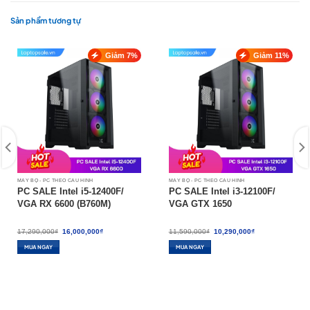
Sản phẩm tương tự
Giảm 7%
Giảm 11%
MÁY BỘ - PC THEO CẤU HÌNH
MÁY BỘ - PC THEO CẤU HÌNH
PC SALE Intel i5-12400F/
PC SALE Intel i3-12100F/
VGA RX 6600 (B760M)
VGA GTX 1650
Giá
Giá
Giá
Giá
17,290,000
₫
16,000,000
₫
11,590,000
₫
10,290,000
₫
gốc
hiện
gốc
hiện
là:
tại
là:
tại
MUA NGAY
MUA NGAY
17,290,000₫.
là:
11,590,000₫.
là:
16,000,000₫.
10,290,000₫.