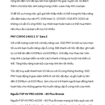
rộng lên đến 120 độ tạo nên trải nghiệm thị giác tuyệt vời, tô điểm
thêm cho bữa tiệc ánh sáng trong chiếc case máy tính của bạn.
Vì để tối ưu trong việc giữ giá tiền thấp nhất có thể trong khi hiệu năng
vẫn đảm bảo cho nên PC GVN Intel i3-12100F/ VGA RTX 3050 sẽ
không có sẵn ổ cứng HDD, tuy nhiên bạn hoàn toàn có thể mua thêm
nếu nhu cầu của bạn cần lưu trữ nhiều.
PNY CS900 240G 2.5″ Sata 3
Với chất lượng vượt trội và hiệu năng cao. SSD PNY là một sự lựa chọn
tối ưu khi bạn muốn nâng cấp ổ cứng. Rất nhanh với tốc độ đọc ghi tuần
tự có thể lên đến 535Mb/s và 500Mb/s. Giờ đây mọi thao tác trên
máy tính của bạn diễn ra một cách nhanh chóng và mượt mà nhất có
thể. Tăng hiệu năng toàn bộ của máy tính lên rất nhiều.
Tốc độ truy xuất nhanh hơn 20 lần so với ổ cứng thông thường. SSD
PNY hoạt động ở giao diện SATA III với tốc độ đọc và ghi tuần tự lên
đến 535Mb/s và 500 Mb/s, làm cho nó trở thành người bạn đồng hành
hoàn hảo cho những game thủ muốn nâng cấp ổ cứng mới của mình.
Nguồn FSP HV PRO 650W – 80 Plus Bronze
Nguồn FSP HV PRO 650W – 80 Plus Bronze mang lại hiệu quả cao với