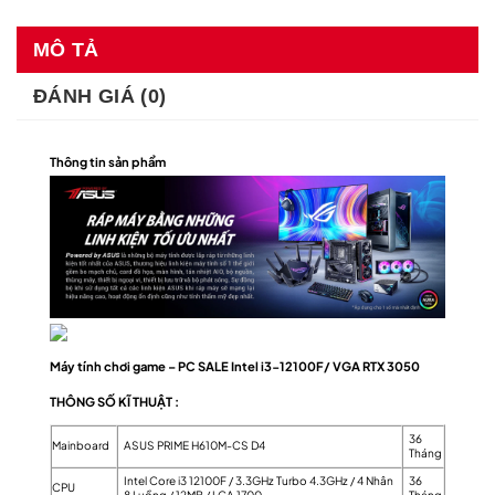
MÔ TẢ
ĐÁNH GIÁ (0)
Thông tin sản phẩm
Máy tính chơi game – PC SALE Intel i3-12100F/ VGA RTX 3050
THÔNG SỐ KĨ THUẬT :
36
Mainboard
ASUS PRIME H610M-CS D4
Tháng
Intel Core i3 12100F / 3.3GHz Turbo 4.3GHz / 4 Nhân
36
CPU
8 Luồng / 12MB / LGA 1700
Tháng