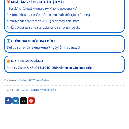
QUÀ TẶNG KÈM - ƯU ĐÃI HẬU MÃI
1.Túi đựng, Chuột không dây ( Không áp dụng PC )
2.Miễn phí cài đặt phần mềm trong suốt thời gian sử dụng.
3.Miễn phí kiểm tra định kì & Vệ sinh máy tính 1 năm.
4.Hỗ trợ giá sửa chữa tại cửa hàng sản phẩm bất kỳ
CHÍNH SÁCH ĐỔI TRẢ 1 ĐỔI 1
Đổi trả sản phẩm trong vòng 7 ngày lỗi nhà sản xuất.
HOTLINE MUA HÀNG
Phone/ Zalo/ SMS :
098.1010.089 Hỗ trợ tư vấn trực tiếp
Danh mục:
Máy bộ - PC Theo cấu hình
Thẻ:
PC SALE Intel i3-12100F/ VGA RTX 3050