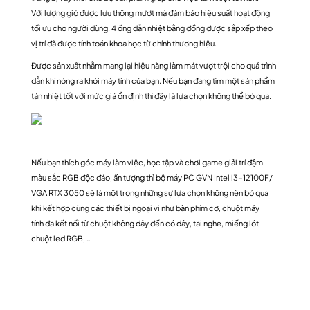
Với lượng gió được lưu thông mượt mà đảm bảo hiệu suất hoạt động
tối ưu cho người dùng. 4 ống dẫn nhiệt bằng đồng được sắp xếp theo
vị trí đã được tính toán khoa học từ chính thương hiệu.
Được sản xuất nhằm mang lại hiệu năng làm mát vượt trội cho quá trình
dẫn khí nóng ra khỏi máy tính của bạn. Nếu bạn đang tìm một sản phẩm
tản nhiệt tốt với mức giá ổn định thì đây là lựa chọn không thể bỏ qua.
Nếu bạn thích góc máy làm việc, học tập và chơi game giải trí đậm
màu sắc RGB độc đáo, ấn tượng thì bộ máy PC GVN Intel i3-12100F/
VGA RTX 3050 sẽ là một trong những sự lựa chọn không nên bỏ qua
khi kết hợp cùng các thiết bị ngoại vi như bàn phím cơ, chuột máy
tính đa kết nối từ chuột không dây đến có dây, tai nghe, miếng lót
chuột led RGB,…