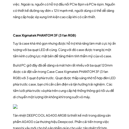
việc. Ngoài ra, nguồn có hỗ trợ đầu nối PCIe 8pin và PCIe 6pin. Nguồn
có thiết kế đường ray đơn + 12V mạnh mẽ, người dùng có thể dễ dàng
nâng cấp hoặc ép xung linh kiện cao cấp khi có cần thiết.
Case Xigmatek PHANTOM 3F (3 fan RGB)
Tuy là case khá nhỏ gọn nhưng được hỗ trợ khả năng làm mát cực kỳ ấn
tượng với ba quạt LED đi cùng. Cùng với đó case được trang bị một
tấm kính cường lực mặt bên để tăng thêm tính thẩm mỹ của vỏ case.
Build PC giờ đây đã dễ dàng và mát hơn rất nhiều với ba quạt 120mm
được cài đặt sẵn trong Case Case Xigmatek PHANTOM 3F (3 fan
RGB) với 3 quạt ở phía trước. Quạt được thắp sáng nhờ tổ hợp đèn LED
phía trước case, bạn chỉ cần cắm điện và tận hưởng trải nghiệm. Các
tấm lưới phía trước và phía trên cung cấp hệ thống thông gió tối ưu để
di chuyển một lượng lớn không khí trong suốt vỏ máy.
Tản nhiệt DEEPCOOL AG400 ARGB là thiết kế mới trong dòng sản
phẩm AG400 của thương hiệu Deepcool. Phần cải tiến trong việc
trang bị vây mới cho bộ sản phẩm giúp cho việc tản nhiệt tốt hơn.