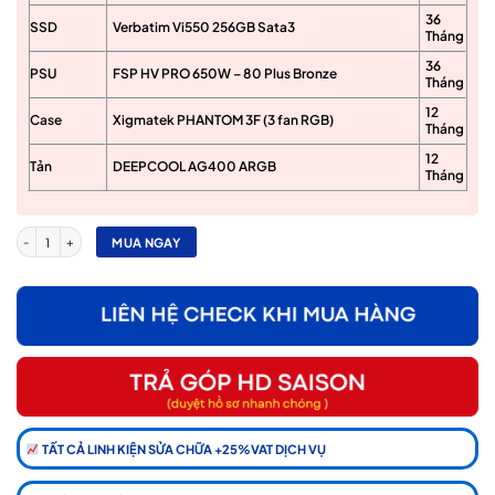
36
SSD
Verbatim Vi550 256GB Sata3
Tháng
36
PSU
FSP HV PRO 650W – 80 Plus Bronze
Tháng
12
Case
Xigmatek PHANTOM 3F (3 fan RGB)
Tháng
12
Tản
DEEPCOOL AG400 ARGB
Tháng
PC SALE Intel i3-12100F/ VGA RTX 3050 số lượng
MUA NGAY
TẤT CẢ LINH KIỆN SỬA CHỮA +25%VAT DỊCH VỤ