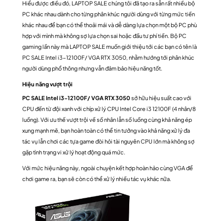
Hiểu được điều đó, LAPTOP SALE chúng tôi đã tạo ra sẵn rất nhiều bộ
PC khác nhau dành cho từng phân khúc người dùng với từng mức tiền
khác nhau để bạn có thể thoải mái và dễ dàng lựa chọn một bộ PC phù
hợp với mình mà không sợ lựa chọn sai hoặc đầu tư phí tiền. Bộ PC
gaming lần này mà LAPTOP SALE muốn giới thiệu tới các bạn có tên là
PC SALE Intel i3-12100F/ VGA RTX 3050, nhằm hướng tới phân khúc
người dùng phổ thông nhưng vẫn đảm bảo hiệu năng tốt.
Hiệu năng vượt trội
PC SALE Intel i3-12100F/ VGA RTX 3050
sở hữu hiệu suất cao với
CPU đến từ đội xanh với chíp xử lý CPU Intel Core i3 12100F (4 nhân/8
luồng). Với ưu thế vượt trội về số nhân lẫn số luồng cùng khả năng ép
xung mạnh mẽ, bạn hoàn toàn có thể tin tưởng vào khả năng xử lý đa
tác vụ lẫn chơi các tựa game đòi hỏi tài nguyên CPU lớn mà không sợ
gặp tình trạng vi xử lý hoạt động quá mức.
Với mức hiệu năng này, ngoài chuyện kết hợp hoàn hảo cùng VGA để
chơi game ra, bạn sẽ còn có thể xử lý nhiều tác vụ khác nữa.