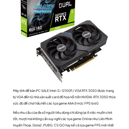
Máy tính để bàn PC SALE Intel i3-12100F/ VGA RTX 3050 được trang
bị VGA đến từ nhà sản xuất card đồ họa nổi tiến NVIDIA. RTX 3050 thừa
sức đủ để chơi hầu hết các tựa game AAA ở mức FPS là 60.
Nếu nhu cầu của đa số người tiêu dùng chỉ dừng lại ở việc muốn chơi
tốt, mượt mà không cần suy nghĩ các tựa game Online như Liên Minh
Huyền Thoại, Dota2, PUBG, CS:GO hay kể cả tựa game FPS mới nhất