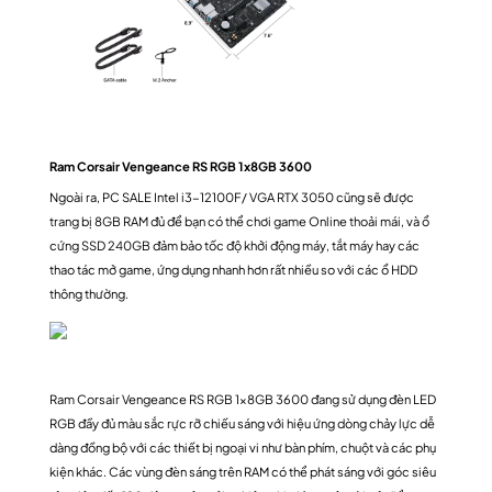
Ram Corsair Vengeance RS RGB 1x8GB 3600
Ngoài ra, PC SALE Intel i3-12100F/ VGA RTX 3050 cũng sẽ được
trang bị 8GB RAM đủ để bạn có thể chơi game Online thoải mái, và ổ
cứng SSD 240GB đảm bảo tốc độ khởi động máy, tắt máy hay các
thao tác mở game, ứng dụng nhanh hơn rất nhiều so với các ổ HDD
thông thường.
Ram Corsair Vengeance RS RGB 1x8GB 3600 đang sử dụng đèn LED
RGB đầy đủ màu sắc rực rỡ chiếu sáng với hiệu ứng dòng chảy lực dễ
dàng đồng bộ với các thiết bị ngoại vi như bàn phím, chuột và các phụ
kiện khác. Các vùng đèn sáng trên RAM có thể phát sáng với góc siêu