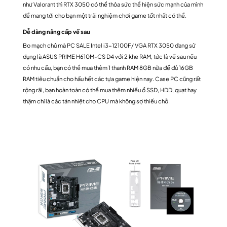
như Valorant thì RTX 3050 có thể thỏa sức thể hiện sức mạnh của mình
để mang tới cho bạn một trải nghiệm chơi game tốt nhất có thể.
Dễ dàng nâng cấp về sau
Bo mạch chủ mà PC SALE Intel i3-12100F/ VGA RTX 3050 đang sử
dụng là ASUS PRIME H610M-CS D4 với 2 khe RAM, tức là về sau nếu
có nhu cầu, bạn có thể mua thêm 1 thanh RAM 8GB nữa để đủ 16GB
RAM tiêu chuẩn cho hầu hết các tựa game hiện nay. Case PC cũng rất
rộng rãi, bạn hoàn toàn có thể mua thêm nhiều ổ SSD, HDD, quạt hay
thậm chí là các tản nhiệt cho CPU mà không sợ thiếu chỗ.