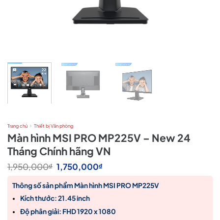
Trang chủ
Thiết bị Văn phòng
Màn hình MSI PRO MP225V – New 24
Tháng Chính hãng VN
Giá
Giá
1,950,000
1,750,000
₫
₫
gốc
hiện
là:
tại
Thông số sản phẩm Màn hình MSI PRO MP225V
1,950,000₫.
là:
1,750,000₫.
Kích thước: 21.45 inch
Độ phân giải: FHD 1920 x 1080