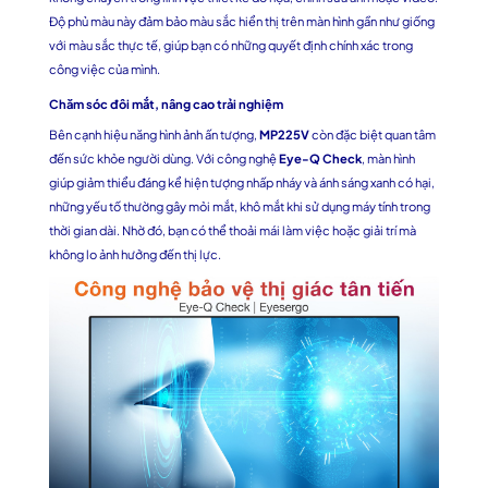
Độ phủ màu này đảm bảo màu sắc hiển thị trên màn hình gần như giống
với màu sắc thực tế, giúp bạn có những quyết định chính xác trong
công việc của mình.
Chăm sóc đôi mắt, nâng cao trải nghiệm
Bên cạnh hiệu năng hình ảnh ấn tượng,
MP225V
còn đặc biệt quan tâm
đến sức khỏe người dùng. Với công nghệ
Eye-Q Check
, màn hình
giúp giảm thiểu đáng kể hiện tượng nhấp nháy và ánh sáng xanh có hại,
những yếu tố thường gây mỏi mắt, khô mắt khi sử dụng máy tính trong
thời gian dài. Nhờ đó, bạn có thể thoải mái làm việc hoặc giải trí mà
không lo ảnh hưởng đến thị lực.