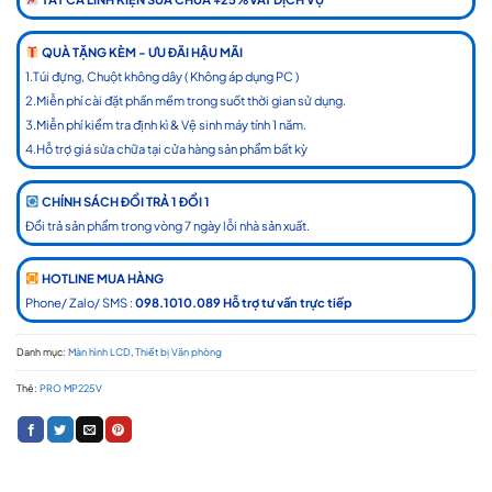
QUÀ TẶNG KÈM - ƯU ĐÃI HẬU MÃI
1.Túi đựng, Chuột không dây ( Không áp dụng PC )
2.Miễn phí cài đặt phần mềm trong suốt thời gian sử dụng.
3.Miễn phí kiểm tra định kì & Vệ sinh máy tính 1 năm.
4.Hỗ trợ giá sửa chữa tại cửa hàng sản phẩm bất kỳ
CHÍNH SÁCH ĐỔI TRẢ 1 ĐỔI 1
Đổi trả sản phẩm trong vòng 7 ngày lỗi nhà sản xuất.
HOTLINE MUA HÀNG
Phone/ Zalo/ SMS :
098.1010.089 Hỗ trợ tư vấn trực tiếp
Danh mục:
Màn hình LCD
,
Thiết bị Văn phòng
Thẻ:
PRO MP225V