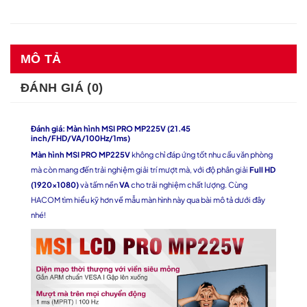
MÔ TẢ
ĐÁNH GIÁ (0)
Đánh giá: Màn hình MSI PRO MP225V (21.45
inch/FHD/VA/100Hz/1ms)
Màn hình MSI PRO MP225V
không chỉ đáp ứng tốt nhu cầu văn phòng
mà còn mang đến trải nghiệm giải trí mượt mà, với độ phân giải
Full HD
(1920×1080)
và tấm nền
VA
cho trải nghiệm chất lượng. Cùng
HACOM tìm hiểu kỹ hơn về mẫu màn hình này qua bài mô tả dưới đây
nhé!