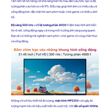
Tấm nền VA nổi tiếng với khả năng hiển thị màu đen sâu hơn, tạo ra độ
tương phản cao hơn so với IPS. Điều này giúp hình ảnh có chiều sâu và
sống động hơn, đặc biệt khi xem phim hoặc chơi game có nhiều cảnh
tối.
Độ sáng 300 nits
và
tỉ lệ tương phản 4000:1
đảm bảo hình ảnh hiển
thị rõ nét, sống động ngay cả trong môi trường ánh sáng xung quanh.
Bạn sẽ có những trải nghiệm xem phim, chơi game vô cùng chân thực
và sống động.
Không chỉ sở hữu thiết kế ấn tượng,
màn hình MP225V
còn gây ấn
tượng mạnh mẽ với hiệu suất hiển thị vượt trội. Với
tần số quét 100Hz
,