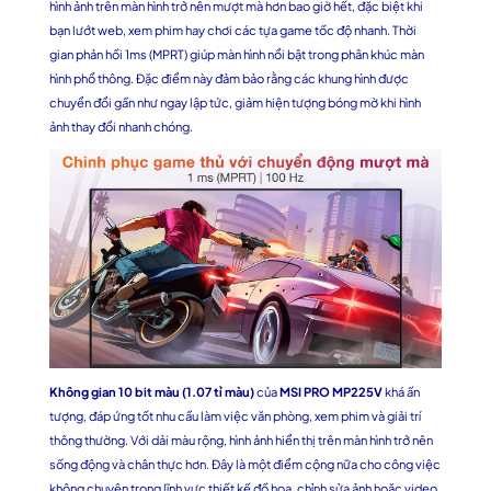
hình ảnh trên màn hình trở nên mượt mà hơn bao giờ hết, đặc biệt khi
bạn lướt web, xem phim hay chơi các tựa game tốc độ nhanh. Thời
gian phản hồi 1ms (MPRT) giúp màn hình nổi bật trong phân khúc màn
hình phổ thông. Đặc điểm này đảm bảo rằng các khung hình được
chuyển đổi gần như ngay lập tức, giảm hiện tượng bóng mờ khi hình
ảnh thay đổi nhanh chóng.
Không gian 10 bit màu (1.07 tỉ màu)
của
MSI PRO MP225V
khá ấn
tượng, đáp ứng tốt nhu cầu làm việc văn phòng, xem phim và giải trí
thông thường. Với dải màu rộng, hình ảnh hiển thị trên màn hình trở nên
sống động và chân thực hơn. Đây là một điểm cộng nữa cho công việc
không chuyên trong lĩnh vực thiết kế đồ họa, chỉnh sửa ảnh hoặc video.