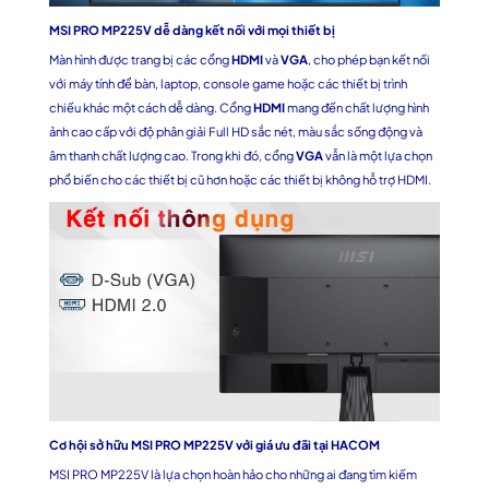
MSI PRO MP225V dễ dàng kết nối với mọi thiết bị
Màn hình được trang bị các cổng
HDMI
và
VGA
, cho phép bạn kết nối
với máy tính để bàn, laptop, console game hoặc các thiết bị trình
chiếu khác một cách dễ dàng. Cổng
HDMI
mang đến chất lượng hình
ảnh cao cấp với độ phân giải Full HD sắc nét, màu sắc sống động và
âm thanh chất lượng cao. Trong khi đó, cổng
VGA
vẫn là một lựa chọn
phổ biến cho các thiết bị cũ hơn hoặc các thiết bị không hỗ trợ HDMI.
Cơ hội sở hữu MSI PRO MP225V với giá ưu đãi tại HACOM
MSI PRO MP225V
là lựa chọn hoàn hảo cho những ai đang tìm kiếm