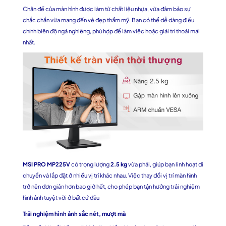
Chân đế của màn hình được làm từ chất liệu nhựa, vừa đảm bảo sự
chắc chắn vừa mang đến vẻ đẹp thẩm mỹ. Bạn có thể dễ dàng điều
chỉnh biên độ ngả nghiêng, phù hợp để làm việc hoặc giải trí thoải mái
nhất.
MSI PRO MP225V
có trọng lượng
2.5 kg
vừa phải, giúp bạn linh hoạt di
chuyển và lắp đặt ở nhiều vị trí khác nhau. Việc thay đổi vị trí màn hình
trở nên đơn giản hơn bao giờ hết, cho phép bạn tận hưởng trải nghiệm
hình ảnh tuyệt vời ở bất cứ đâu
Trải nghiệm hình ảnh sắc nét, mượt mà