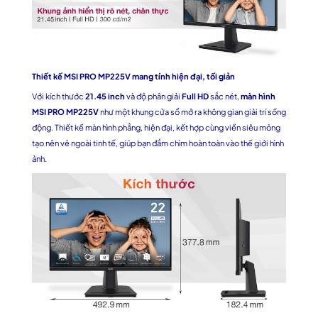
Thiết kế MSI PRO MP225V mang tính hiện đại, tối giản
Với kích thước
21.45 inch
và độ phân giải
Full HD
sắc nét,
màn hình
MSI PRO MP225V
như một khung cửa sổ mở ra không gian giải trí sống
động. Thiết kế màn hình phẳng, hiện đại, kết hợp cùng viền siêu mỏng
tạo nên vẻ ngoài tinh tế, giúp bạn đắm chìm hoàn toàn vào thế giới hình
ảnh.