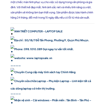
một chiếc màn hình phục vụ cho việc sử dụng trong văn phòng và gia
đình. Với thiết kế đẹp mắt, hình ảnh sắc nét và nhiều tính năng ưu việt,
sản phẩm sẽ không làm bạn thất vọng. Sản phẩm được bảo hành chính
hãng 24 tháng, đổi mới trong 15 ngày đầu nếu có lỗi từ nhà sản xuất.
ANH TRIẾT COMPUTER – LAPTOP SALE
Địa chỉ : 50/18/7 Đỗ Tấn Phong, Phường 9, Quận Phú Nhuận.
Phone: 098.1010.089 Gọi ngay tư vấn tốt nhất.
website:
www.laptopsale.vn
————
Chuyên Cung cấp máy tính xách tay Chính Hãng
Chuyên sửa chữa Laptop – Phụ kiện Laptop – Linh kiện tất cả
các dòng laptop có trên thị trường.
————
Nhận vệ sinh – Cài windows – Phần mền : Tân Bình – Tân Phú –