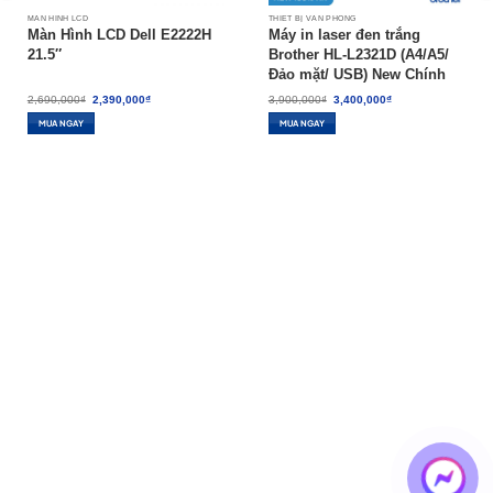
MÀN HÌNH LCD
THIẾT BỊ VĂN PHÒNG
Màn Hình LCD Dell E2222H
Máy in laser đen trắng
21.5″
Brother HL-L2321D (A4/A5/
Đảo mặt/ USB) New Chính
Hãng
Giá
Giá
Giá
Giá
2,690,000
₫
2,390,000
₫
3,900,000
₫
3,400,000
₫
gốc
hiện
gốc
hiện
là:
tại
là:
tại
MUA NGAY
MUA NGAY
2,690,000₫.
là:
3,900,000₫.
là:
2,390,000₫.
3,400,000₫.