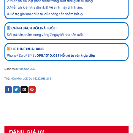
2.Miễn phí cài đặt phần mềm trong suốt thời gian sử dụng.
3.Miễn phí kiểm tra định kì & Vệ sinh máy tính 1 năm.
4.Hỗ trợ giá sửa chữa tại cửa hàng sản phẩm bất kỳ
CHÍNH SÁCH ĐỔI TRẢ 1 ĐỔI 1
Đổi trả sản phẩm trong vòng 7 ngày lỗi nhà sản xuất.
HOTLINE MUA HÀNG
Phone/ Zalo/ SMS :
098.1010.089 Hỗ trợ tư vấn trực tiếp
Danh mục:
Màn hình LCD
Thẻ:
Màn Hình LCD Dell E2222HS 21.5″
ĐÁNH GIÁ (0)