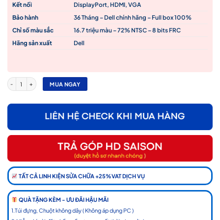
Kết nối
DisplayPort, HDMI, VGA
Bảo hành
36 Tháng – Dell chính hãng – Full box 100%
Chỉ số màu sắc
16.7 triệu màu – 72% NTSC – 8 bits FRC
Hãng sản xuất
Dell
Màn Hình LCD Dell E2222HS 21.5″ số lượng
MUA NGAY
TẤT CẢ LINH KIỆN SỬA CHỮA +25%VAT DỊCH VỤ
QUÀ TẶNG KÈM - ƯU ĐÃI HẬU MÃI
1.Túi đựng, Chuột không dây ( Không áp dụng PC )