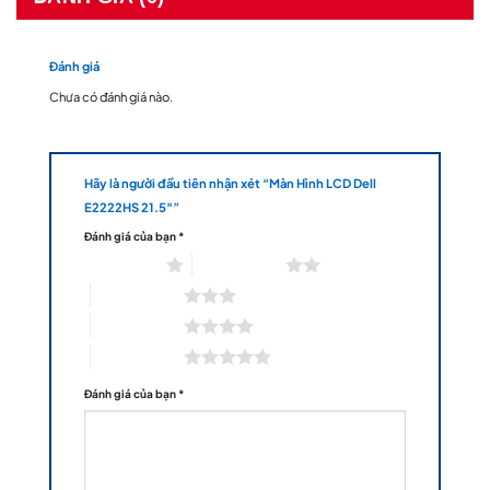
Đánh giá
Chưa có đánh giá nào.
Hãy là người đầu tiên nhận xét “Màn Hình LCD Dell
E2222HS 21.5″”
Đánh giá của bạn
*
1 trên 5 sao
2 trên 5 sao
3 trên 5 sao
4 trên 5 sao
5 trên 5 sao
Đánh giá của bạn
*