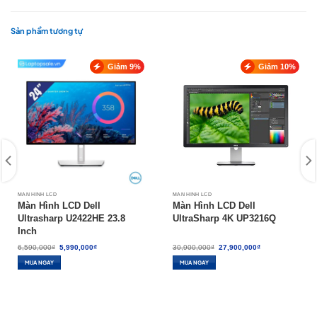
Sản phẩm tương tự
Giảm 9%
Giảm 10%
MÀN HÌNH LCD
MÀN HÌNH LCD
Màn Hình LCD Dell
Màn Hình LCD Dell
Ultrasharp U2422HE 23.8
UltraSharp 4K UP3216Q
Inch
Giá
Giá
Giá
Giá
6,590,000
₫
5,990,000
₫
30,900,000
₫
27,900,000
₫
gốc
hiện
gốc
hiện
là:
tại
là:
tại
MUA NGAY
MUA NGAY
6,590,000₫.
là:
30,900,000₫.
là:
5,990,000₫.
27,900,000₫.