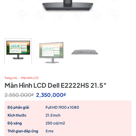
Trang chủ
Màn hình LCD
Màn Hình LCD Dell E2222HS 21.5″
Giá
Giá
2,550,000
2,350,000
₫
₫
gốc
hiện
là:
tại
Độ phân giải
Full HD 1920 x 1080
2,550,000₫.
là:
2,350,000₫.
Kích thước
21.5 inch
Độ sáng
250 cd/m2
Thời gian đáp ứng
5 ms