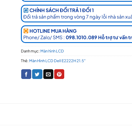
CHÍNH SÁCH ĐỔI TRẢ 1 ĐỔI 1
Đổi trả sản phẩm trong vòng 7 ngày lỗi nhà sản xuấ
HOTLINE MUA HÀNG
Phone/ Zalo/ SMS :
098.1010.089 Hỗ trợ tư vấn t
Danh mục:
Màn hình LCD
Thẻ:
Màn Hình LCD Dell E2222H 21.5″