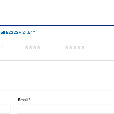
Dell E2222H 21.5″”
4 trên 5 sao
5 trên 5 sao
Email
*