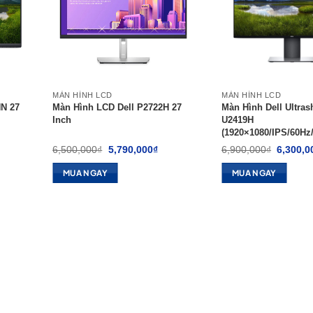
MÀN HÌNH LCD
MÀN HÌNH LCD
N 27
Màn Hình LCD Dell P2722H 27
Màn Hình Dell Ultras
Inch
U2419H
(1920×1080/IPS/60Hz
á
Giá
Giá
Giá
6,500,000
₫
5,790,000
₫
6,900,000
₫
6,300,0
ện
gốc
hiện
gốc
là:
tại
là:
MUA NGAY
MUA NGAY
6,500,000₫.
là:
6,900,0
950,000₫.
5,790,000₫.