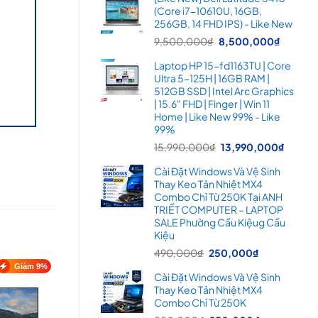
là:
tại
(Core i7-10610U, 16GB,
16,900,000₫.
là:
256GB, 14 FHD IPS) - Like New
14,99
Giá
Giá
9,500,000
₫
8,500,000
₫
gốc
hiện
Laptop HP 15-fd1163TU | Core
là:
tại
Ultra 5-125H | 16GB RAM |
9,500,000₫.
là:
512GB SSD | Intel Arc Graphics
8,500
| 15.6" FHD | Finger | Win 11
Home | Like New 99% - Like
99%
Giá
Giá
15,990,000
₫
13,990,000
₫
gốc
hiện
Cài Đặt Windows Và Vệ Sinh
là:
tại
Thay Keo Tản Nhiệt MX4
15,990,000₫.
là:
Combo Chỉ Từ 250K Tại ANH
13,99
TRIẾT COMPUTER – LAPTOP
SALE Phường Cầu Kiệug Cầu
Kiệu
Giá
Giá
490,000
₫
250,000
₫
gốc
hiện
Giảm 9%
Cài Đặt Windows Và Vệ Sinh
là:
tại
Thay Keo Tản Nhiệt MX4
490,000₫.
là:
Combo Chỉ Từ 250K
250,000₫