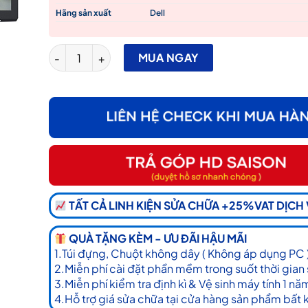
Hãng sản xuất
Dell
Màn Hình LCD Dell E2222H 21.5″ số lượng
MUA NGAY
TẤT CẢ LINH KIỆN SỬA CHỮA +25%VAT DỊCH
QUÀ TẶNG KÈM - ƯU ĐÃI HẬU MÃI
1.Túi đựng, Chuột không dây ( Không áp dụng PC 
2.Miễn phí cài đặt phần mềm trong suốt thời gian
3.Miễn phí kiểm tra định kì & Vệ sinh máy tính 1 nă
4.Hỗ trợ giá sửa chữa tại cửa hàng sản phẩm bất 