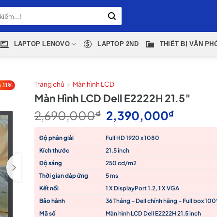
LAPTOP LENOVO
LAPTOP 2ND
THIẾT BỊ VĂN PH
Trang chủ
Màn hình LCD
 11%
Màn Hình LCD Dell E2222H 21.5″
Giá
Giá
2,690,000
₫
2,390,000
₫
gốc
hiện
là:
tại
Độ phân giải
Full HD 1920 x 1080
2,690,000₫.
là:
Kích thước
21.5 inch
2,390,
Độ sáng
250 cd/m2
Thời gian đáp ứng
5 ms
Kết nối
1 X DisplayPort 1.2, 1 X VGA
Bảo hành
36 Tháng – Dell chính hãng – Full box 10
Mã số
Màn hình LCD Dell E2222H 21.5 inch