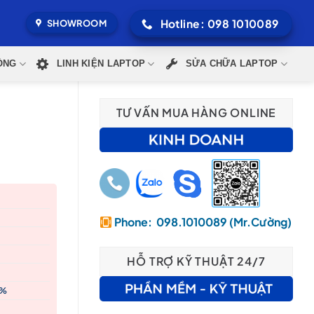
Hotline: 098 1010089
SHOWROOM
ÒNG
LINH KIỆN LAPTOP
SỬA CHỮA LAPTOP
TƯ VẤN MUA HÀNG ONLINE
Phone: 098.1010089 (Mr.Cường)
000₫.
HỖ TRỢ KỸ THUẬT 24/7
0%