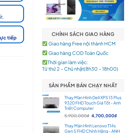
t.
CHÍNH SÁCH GIAO HÀNG
rực tiếp
Giao hàng Free nội thành HCM
Giao hàng COD Toàn Quốc
Thời gian làm việc:
Từ thứ 2 – Chủ nhật(8h30 – 18h00)
SẢN PHẨM BÁN CHẠY NHẤT
Thay Màn Hình Dell XPS 13 Plus
9320 FHD Touch Giá Tốt - Anh
Triết Computer
Giá
Giá
5,900,000
₫
4,700,000
₫
gốc
hiện
Thay Màn Hình Lenovo T14s
là:
tại
Gen 5 FHD Chính Hãng - ANH