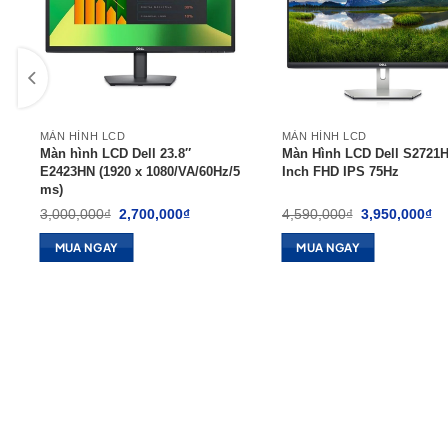
MÀN HÌNH LCD
MÀN HÌNH LCD
Màn hình LCD Dell 23.8″
Màn Hình LCD Dell S2721H
E2423HN (1920 x 1080/VA/60Hz/5
Inch FHD IPS 75Hz
ms)
Giá
Giá
Giá
Gi
3,000,000
₫
2,700,000
₫
4,590,000
₫
3,950,000
₫
gốc
hiện
gốc
hi
là:
tại
là:
tại
MUA NGAY
MUA NGAY
3,000,000₫.
là:
4,590,000₫.
là:
00₫.
2,700,000₫.
3,