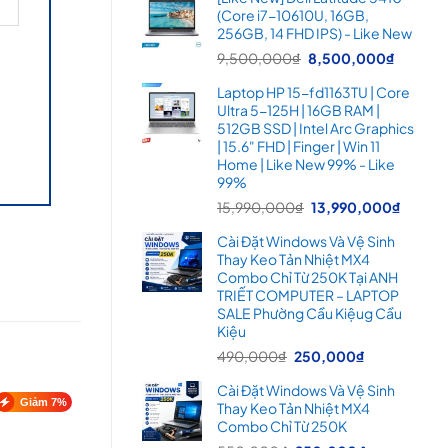
là:
tại
(Core i7-10610U, 16GB,
16,900,000₫.
là:
256GB, 14 FHD IPS) - Like New
14,99
Giá
Giá
9,500,000
₫
8,500,000
₫
gốc
hiện
Laptop HP 15-fd1163TU | Core
là:
tại
Ultra 5-125H | 16GB RAM |
9,500,000₫.
là:
512GB SSD | Intel Arc Graphics
8,500
| 15.6" FHD | Finger | Win 11
Home | Like New 99% - Like
99%
Giá
Giá
15,990,000
₫
13,990,000
₫
gốc
hiện
Cài Đặt Windows Và Vệ Sinh
là:
tại
Thay Keo Tản Nhiệt MX4
15,990,000₫.
là:
Combo Chỉ Từ 250K Tại ANH
13,99
TRIẾT COMPUTER – LAPTOP
SALE Phường Cầu Kiệug Cầu
Kiệu
Giá
Giá
490,000
₫
250,000
₫
gốc
hiện
Cài Đặt Windows Và Vệ Sinh
là:
tại
Giảm 7%
Thay Keo Tản Nhiệt MX4
490,000₫.
là:
Combo Chỉ Từ 250K
250,000₫