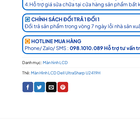
4.Hỗ trợ giá sửa chữa tại cửa hàng sản phẩm bất 
CHÍNH SÁCH ĐỔI TRẢ 1 ĐỔI 1
Đổi trả sản phẩm trong vòng 7 ngày lỗi nhà sản xuấ
HOTLINE MUA HÀNG
Phone/ Zalo/ SMS :
098.1010.089 Hỗ trợ tư vấn t
Danh mục:
Màn hình LCD
Thẻ:
Màn Hình LCD Dell UltraSharp U2419H