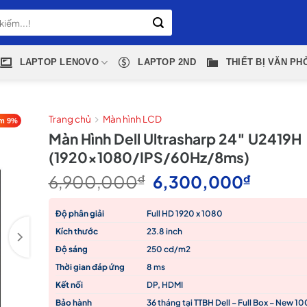
LAPTOP LENOVO
LAPTOP 2ND
THIẾT BỊ VĂN PH
Trang chủ
Màn hình LCD
m 9%
Màn Hình Dell Ultrasharp 24″ U2419H
(1920×1080/IPS/60Hz/8ms)
Giá
Giá
6,900,000
₫
6,300,000
₫
gốc
hiện
là:
tại
Độ phân giải
Full HD 1920 x 1080
6,900,000₫.
là:
Kích thước
23.8 inch
6,300
Độ sáng
250 cd/m2
Thời gian đáp ứng
8 ms
Kết nối
DP, HDMI
Bảo hành
36 tháng tại TTBH Dell – Full Box – New 1