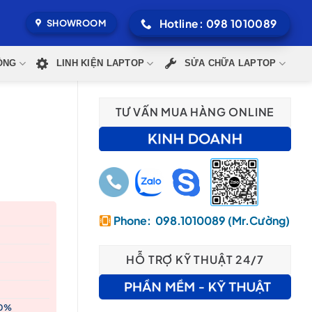
Hotline: 098 1010089
SHOWROOM
ÒNG
LINH KIỆN LAPTOP
SỬA CHỮA LAPTOP
TƯ VẤN MUA HÀNG ONLINE
Phone: 098.1010089 (Mr.Cường)
,000₫.
HỖ TRỢ KỸ THUẬT 24/7
00%