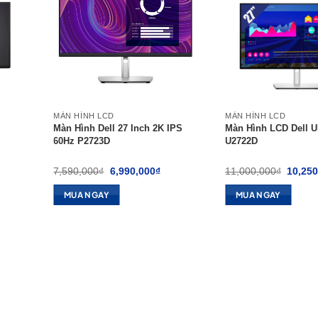
MÀN HÌNH LCD
MÀN HÌNH LCD
Màn Hình Dell 27 Inch 2K IPS
Màn Hình LCD Dell U
60Hz P2723D
U2722D
á
Giá
Giá
Giá
7,590,000
₫
6,990,000
₫
11,000,000
₫
10,250
ện
gốc
hiện
gốc
là:
tại
là:
MUA NGAY
MUA NGAY
7,590,000₫.
là:
11,000
500,000₫.
6,990,000₫.