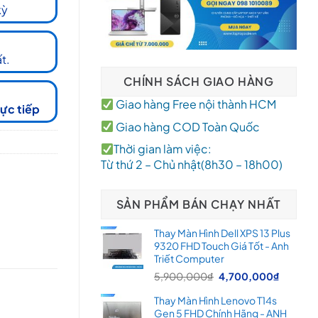
kỳ
t.
CHÍNH SÁCH GIAO HÀNG
Giao hàng Free nội thành HCM
rực tiếp
Giao hàng COD Toàn Quốc
Thời gian làm việc:
Từ thứ 2 – Chủ nhật(8h30 – 18h00)
SẢN PHẨM BÁN CHẠY NHẤT
Thay Màn Hình Dell XPS 13 Plus
9320 FHD Touch Giá Tốt - Anh
Triết Computer
Giá
Giá
5,900,000
₫
4,700,000
₫
gốc
hiện
Thay Màn Hình Lenovo T14s
là:
tại
Gen 5 FHD Chính Hãng - ANH