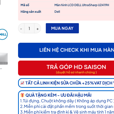
Mã số
Màn hình LCD DELL UltraSharp U2419H
Hãng sản xuất
Dell
Màn Hình Dell Ultrasharp 24" U2419H (1920x1080/IPS
MUA NGAY
TẤT CẢ LINH KIỆN SỬA CHỮA +25%VAT DỊCH
QUÀ TẶNG KÈM - ƯU ĐÃI HẬU MÃI
1.Túi đựng, Chuột không dây ( Không áp dụng PC 
2.Miễn phí cài đặt phần mềm trong suốt thời gian
3.Miễn phí kiểm tra định kì & Vệ sinh máy tính 1 nă