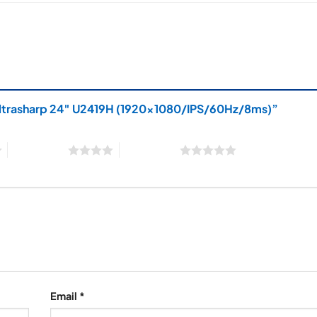
l Ultrasharp 24″ U2419H (1920×1080/IPS/60Hz/8ms)”
4 trên 5 sao
5 trên 5 sao
Email
*