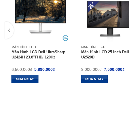
MÀN HÌNH LCD
MÀN HÌNH LCD
″
Màn Hình LCD Dell UltraSharp
Màn Hình LCD 25 Inch Dell
U2424H 23.8″FHD/ 120Hz
U2520D
Giá
Giá
Giá
Gi
6,500,000
₫
5,890,000
₫
9,000,000
₫
7,500,000
₫
gốc
hiện
gốc
hi
là:
tại
là:
tại
MUA NGAY
MUA NGAY
6,500,000₫.
là:
9,000,000₫.
là:
00₫.
5,890,000₫.
7,