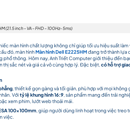
M (21.5 inch – VA – FHD – 100Hz- 5ms)
iếc màn hình chất lượng không chỉ giúp tối ưu hiệu suất làm 
 cầu đó, màn hình
Màn hình Dell E2225HM
đang trở thành lựa
g phổ thông. Hôm nay, Anh Triết Computer giới thiệu đến bạ
 thị sắc nét và giá cả vô cùng hợp lý. Đặc biệt,
có hỗ trợ gia
n
phẳng
, thiết kế gọn gàng và tối giản, phù hợp với mọi không 
 nhân. Với
tỷ lệ khung hình 16:9
, sản phẩm mang đến trải ngh
hoặc xem phim, lướt web thoải mái.
ESA 100x100mm
, giúp người dùng linh hoạt trong việc treo
m việc.