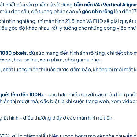
ật nhất của sản phẩm là sử dụng
tấm nền VA (Vertical Align
 màu đen sâu, độ tương phản cao và
góc nhìn rộng
lên đến 17
i nhìn nghiêng, thì màn hình 21.5 inch VA FHD sẽ giải quyết t
hiều góc độ khác nhau, rất lý tưởng cho những công việc như 
1080 pixels
, đủ sức mang đến hình ảnh rõ ràng, chi tiết cho 
h Excel, học online, xem phim, chơi game nhẹ…
, chất lượng hiển thị luôn được đảm bảo, không bị mỏi mắt k
 quét lên đến 100Hz
– cao hơn nhiều so với các màn hình phổ
 hiển thị mượt mà, đặc biệt là khi cuộn trang web, xem video
iật hình – điều thường thấy ở các màn hình rẻ tiền.
GTG), giúp giảm thiểu hiện tượng bóng mờ và nhòe chuyển 