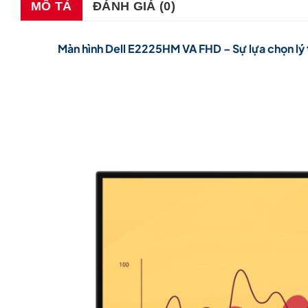
MÔ TẢ
ĐÁNH GIÁ (0)
Màn hình Dell E2225HM VA FHD – Sự lựa chọn lý t