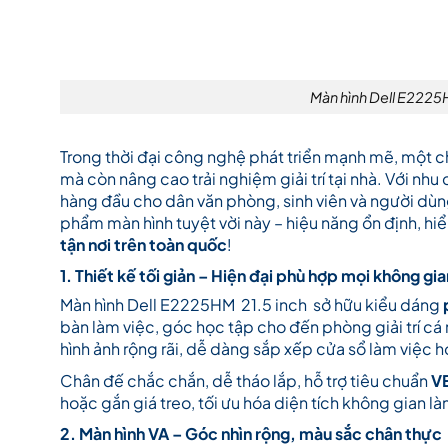
Màn hình Dell E2225H
Trong thời đại công nghệ phát triển mạnh mẽ, một ch
mà còn nâng cao trải nghiệm giải trí tại nhà. Với nhu
hàng đầu cho dân văn phòng, sinh viên và người dùn
phẩm màn hình tuyệt vời này – hiệu năng ổn định, hiển
tận nơi trên toàn quốc
!
1. Thiết kế tối giản – Hiện đại phù hợp mọi không gia
Màn hình Dell E2225HM 21.5 inch sở hữu kiểu dáng
bàn làm việc, góc học tập cho đến phòng giải trí cá
hình ảnh rộng rãi, dễ dàng sắp xếp cửa sổ làm việc 
Chân đế chắc chắn, dễ tháo lắp, hỗ trợ tiêu chuẩn
V
hoặc gắn giá treo, tối ưu hóa diện tích không gian là
2. Màn hình VA – Góc nhìn rộng, màu sắc chân thực