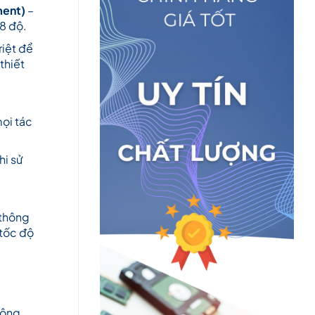
ment)
–
8 độ.
riệt để
thiết
mọi tác
hi sử
 thông
 tốc độ
động.