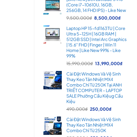
là:
tại
(Core i7-10610U, 16GB,
16,900,000₫.
là:
256GB, 14 FHD IPS) - Like New
14,99
Giá
Giá
9,500,000
₫
8,500,000
₫
gốc
hiện
Laptop HP 15-fd1163TU | Core
là:
tại
Ultra 5-125H | 16GB RAM |
9,500,000₫.
là:
512GB SSD | Intel Arc Graphics
8,500
| 15.6" FHD | Finger | Win 11
Home | Like New 99% - Like
99%
Giá
Giá
15,990,000
₫
13,990,000
₫
gốc
hiện
Cài Đặt Windows Và Vệ Sinh
là:
tại
Thay Keo Tản Nhiệt MX4
15,990,000₫.
là:
Combo Chỉ Từ 250K Tại ANH
13,99
TRIẾT COMPUTER – LAPTOP
SALE Phường Cầu Kiệug Cầu
Kiệu
Giá
Giá
490,000
₫
250,000
₫
gốc
hiện
Cài Đặt Windows Và Vệ Sinh
là:
tại
Thay Keo Tản Nhiệt MX4
490,000₫.
là:
Combo Chỉ Từ 250K
250,000₫