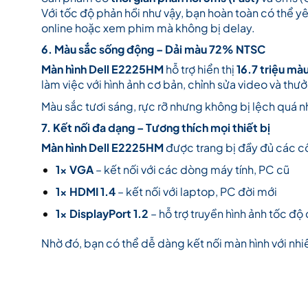
Với tốc độ phản hồi như vậy, bạn hoàn toàn có thể 
online hoặc xem phim mà không bị delay.
6. Màu sắc sống động – Dải màu 72% NTSC
Màn hình Dell E2225HM
hỗ trợ hiển thị
16.7 triệu mà
làm việc với hình ảnh cơ bản, chỉnh sửa video và thưở
Màu sắc tươi sáng, rực rỡ nhưng không bị lệch quá nh
7. Kết nối đa dạng – Tương thích mọi thiết bị
Màn hình Dell E2225HM
được trang bị đầy đủ các cổ
1x VGA
– kết nối với các dòng máy tính, PC cũ
1x HDMI 1.4
– kết nối với laptop, PC đời mới
1x DisplayPort 1.2
– hỗ trợ truyền hình ảnh tốc độ
Nhờ đó, bạn có thể dễ dàng kết nối màn hình với nhi