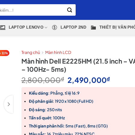
LAPTOP LENOVO
LAPTOP 2ND
THIẾT BỊ VĂN PH
Trang chủ
Màn hình LCD
 11%
Màn hình Dell E2225HM (21.5 inch – V
– 100Hz- 5ms)
Giá
Giá
2,800,000
₫
2,490,000
₫
gốc
hiện
là:
tại
Kiểu dáng
: Phẳng, tỉ lệ 16:9
2,800,000₫.
là:
Độ phân giải
: 1920 x 1080 (Full HD)
2,490,
Độ sáng
: 250 nits
Tần số quét
: 100Hz
Thời gian phản hồi
: 5ms (Fast), 8ms (GTG)
Màu sắc
: 16.7 triệu màu, 72% NTSC