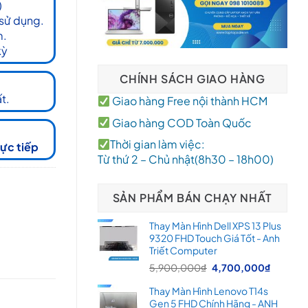
)
 sử dụng.
m.
kỳ
CHÍNH SÁCH GIAO HÀNG
t.
Giao hàng Free nội thành HCM
Giao hàng COD Toàn Quốc
Thời gian làm việc:
rực tiếp
Từ thứ 2 – Chủ nhật(8h30 – 18h00)
SẢN PHẨM BÁN CHẠY NHẤT
Thay Màn Hình Dell XPS 13 Plus
9320 FHD Touch Giá Tốt - Anh
Triết Computer
Giá
Giá
5,900,000
₫
4,700,000
₫
gốc
hiện
Thay Màn Hình Lenovo T14s
là:
tại
Gen 5 FHD Chính Hãng - ANH