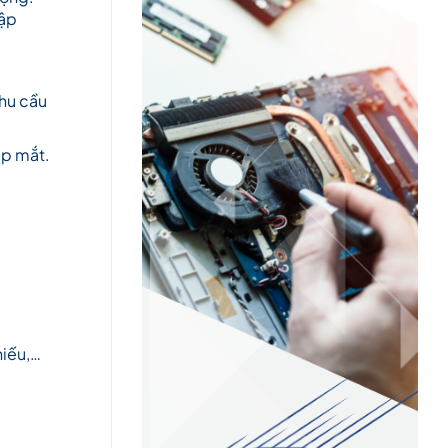
tập
nhu cầu
ẹp mắt.
hiếu,…