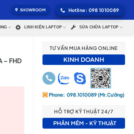
Hotline: 098 1010089
SHOWROOM
ÒNG
LINH KIỆN LAPTOP
SỬA CHỮA LAPTOP
TƯ VẤN MUA HÀNG ONLINE
A – FHD
Phone: 098.1010089 (Mr.Cường)
000₫.
HỖ TRỢ KỸ THUẬT 24/7