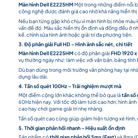
Màn hình Dell E2225HM
Một trong những điểm nổi b
công nghệ được đánh giá cao nhờ khả năng hiển thị
Nếu bạn từng gặp khó chịu vì màn hình bị nhòe màu kh
vấn đề đó. Màu sắc hiển thị ổn định và đồng đều ở n
kế, chỉnh sửa hình ảnh hoặc giải trí đa phương tiện.
3. Độ phân giải Full HD – Hình ảnh sắc nét, chi tiết
Màn hình Dell E2225HM
có độ phân giải
FHD 1920 x 
vụ thường ngày như: làm việc với văn bản, bảng tín
Dù bạn dùng trong môi trường văn phòng hay tại nhà
dụng lâu dài.
4. Tần số quét 100Hz – Trải nghiệm mượt mà
Một điểm cộng lớn khác không thể bỏ qua là
tần số
60Hz hiện nay. Với tốc độ làm tươi cao hơn, hình ảnh
cao hay chơi game giải trí nhẹ nhàng.
Tần số quét cao cũng giúp giảm hiện tượng xé hình, g
5. Thời gian phản hồi nhanh – Hiệu suất ổn định
Sản phẩm có
thời gian phản hồi 5ms (Fast)
và 8ms (