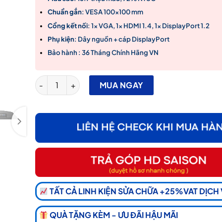
Chuẩn gắn
: VESA 100×100 mm
Cổng kết nối
: 1x VGA, 1x HDMI 1.4, 1x DisplayPort 1.2
Phụ kiện
: Dây nguồn + cáp DisplayPort
Bảo hành : 36 Tháng Chính Hãng VN
Màn hình Dell E2225HM (21.5 inch - VA - FHD - 100Hz
MUA NGAY
TẤT CẢ LINH KIỆN SỬA CHỮA +25%VAT DỊCH
QUÀ TẶNG KÈM - ƯU ĐÃI HẬU MÃI