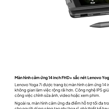
Màn hình cảm ứng 14 inch FHD+ sắc nét Lenovo Yoga
Lenovo Yoga 7i được trang bị màn hình cảm ứng 14 in
không gian làm việc rộng rãi hơn. Công nghệ IPS giú
công việc chỉnh sửa ảnh, video hoặc xem phim.
Ngoài ra, màn hình cảm ứng đa điểm hỗ trợ tối đa tr
cho người dùng sáng tạo như họa sĩ, nhà thiết kế hay