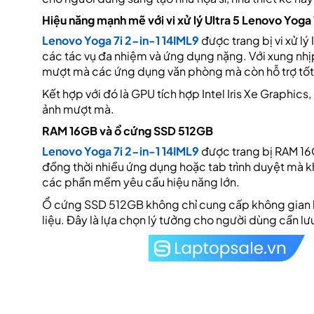
Hiệu năng mạnh mẽ với vi xử lý Ultra 5 Lenovo Yoga 
Lenovo Yoga 7i 2-in-1 14IML9
được trang bị vi xử lý 
các tác vụ đa nhiệm và ứng dụng nặng. Với xung nhịp
mượt mà các ứng dụng văn phòng mà còn hỗ trợ tốt c
Kết hợp với đó là GPU tích hợp Intel Iris Xe Graphics,
ảnh mượt mà.
RAM 16GB và ổ cứng SSD 512GB
Lenovo Yoga 7i 2-in-1 14IML9
được trang bị RAM 16
đồng thời nhiều ứng dụng hoặc tab trình duyệt mà kh
các phần mềm yêu cầu hiệu năng lớn.
Ổ cứng SSD 512GB không chỉ cung cấp không gian lư
liệu. Đây là lựa chọn lý tưởng cho người dùng cần l