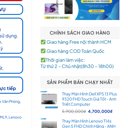
 VỤ
)
CHÍNH SÁCH GIAO HÀNG
 sử dụng.
m.
Giao hàng Free nội thành HCM
kỳ
Giao hàng COD Toàn Quốc
Thời gian làm việc:
Từ thứ 2 – Chủ nhật(8h30 – 18h00)
t.
SẢN PHẨM BÁN CHẠY NHẤT
rực tiếp
Thay Màn Hình Dell XPS 13 Plus
9320 FHD Touch Giá Tốt - Anh
p Văn Phòng
,
Triết Computer
Giá
Giá
5,900,000
₫
4,700,000
₫
gốc
hiện
IML9
,
Lenovo
Thay Màn Hình Lenovo T14s
là:
tại
Gen 5 FHD Chính Hãng - ANH