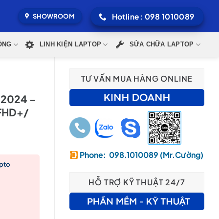
Hotline: 098 1010089
SHOWROOM
ÒNG
LINH KIỆN LAPTOP
SỬA CHỮA LAPTOP
TƯ VẤN MUA HÀNG ONLINE
 2024 –
 FHD+/
Phone: 098.1010089 (Mr.Cường)
Upto
HỖ TRỢ KỸ THUẬT 24/7
00,000₫.