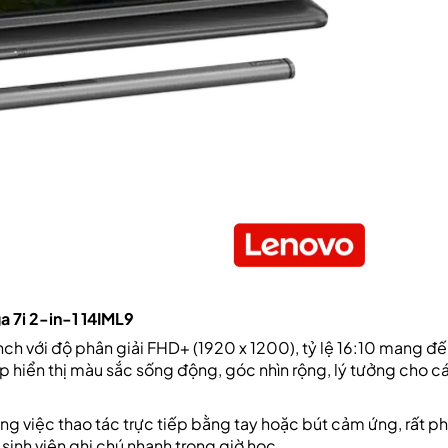
 7i 2-in-1 14IML9
ch với độ phân giải FHD+ (1920 x 1200), tỷ lệ 16:10 mang đ
p hiển thị màu sắc sống động, góc nhìn rộng, lý tưởng cho c
ong việc thao tác trực tiếp bằng tay hoặc bút cảm ứng, rất p
 sinh viên ghi chú nhanh trong giờ học.