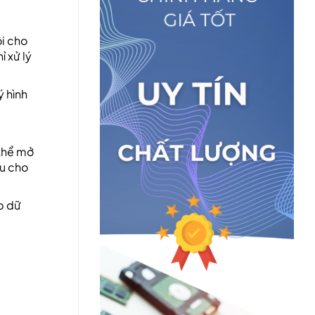
ội cho
 xử lý
ý hình
thể mở
ưu cho
p dữ