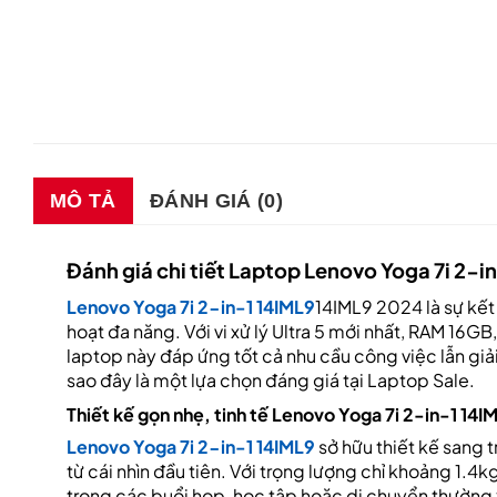
MÔ TẢ
ĐÁNH GIÁ (0)
Đánh giá chi tiết Laptop Lenovo Yoga 7i 2-i
Lenovo Yoga 7i 2-in-1 14IML9
14IML9 2024 là sự kết 
hoạt đa năng. Với vi xử lý Ultra 5 mới nhất, RAM 16
laptop này đáp ứng tốt cả nhu cầu công việc lẫn giải t
sao đây là một lựa chọn đáng giá tại Laptop Sale.
Thiết kế gọn nhẹ, tinh tế Lenovo Yoga 7i 2-in-1 14I
Lenovo Yoga 7i 2-in-1 14IML9
sở hữu thiết kế sang 
từ cái nhìn đầu tiên. Với trọng lượng chỉ khoảng 1
trong các buổi họp, học tập hoặc di chuyển thường