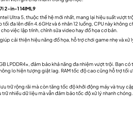
7i 2-in-1 14IML9
Intel Ultra 5, thuộc thế hệ mới nhất, mang lại hiệu suất vượt tr
 tối đa lên đến 4.6GHz và 6 nhân 12 luồng, CPU này không chỉ
ho việc lập trình, chỉnh sửa video hay đồ họa cơ bản.
 giúp cải thiện hiệu năng đồ họa, hỗ trợ chơi game nhẹ và xử l
GB LPDDR4x, đảm bảo khả năng đa nhiệm vượt trội. Bạn có 
ông lo hiện tượng giật lag. RAM tốc độ cao cũng hỗ trợ tối 
u trữ rộng rãi mà còn tăng tốc độ khởi động máy và truy cậ
ưu trữ nhiều dữ liệu mà vẫn đảm bảo tốc độ xử lý nhanh chóng.