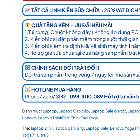
TẤT CẢ LINH KIỆN SỬA CHỮA +25%VAT DỊCH
QUÀ TẶNG KÈM - ƯU ĐÃI HẬU MÃI
1.Túi đựng, Chuột không dây ( Không áp dụng PC 
2.Miễn phí cài đặt phần mềm trong suốt thời gian
3.Miễn phí kiểm tra định kì & Vệ sinh máy tính 1 nă
4.Hỗ trợ giá sửa chữa tại cửa hàng sản phẩm bất 
CHÍNH SÁCH ĐỔI TRẢ 1 ĐỔI 1
Đổi trả sản phẩm trong vòng 7 ngày lỗi nhà sản xuấ
HOTLINE MUA HÀNG
Phone/ Zalo/ SMS :
098.1010.089 Hỗ trợ tư vấn t
Danh mục:
Laptop
,
Laptop Cao cấp
,
Laptop Sale giá tốt
,
Lapto
Lenovo
,
Lenovo ThinkPad
,
ThinkPad Yoga
Thẻ:
laptop 2 in 1
,
laptop cảm ứng
,
Laptop Sale
,
Lenovo Yoga 14
Yoga 7i
,
Ultra 5