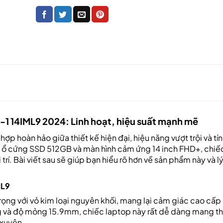
n-1 14IML9 2024: Linh hoạt, hiệu suất mạnh mẽ
hợp hoàn hảo giữa thiết kế hiện đại, hiệu năng vượt trội và tín
GB, ổ cứng SSD 512GB và màn hình cảm ứng 14 inch FHD+, chiế
rí. Bài viết sau sẽ giúp bạn hiểu rõ hơn về sản phẩm này và lý
ML9
trọng với vỏ kim loại nguyên khối, mang lại cảm giác cao cấp
.4kg và độ mỏng 15.9mm, chiếc laptop này rất dễ dàng mang t
 xuyên.