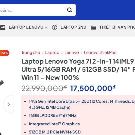
LAPTOP LENOVO
LAPTOP 2ND
THIẾT BỊ VĂN PH
Trang chủ
Laptop
Lenovo
Lenovo ThinkPad
 24%
Laptop Lenovo Yoga 7i 2-in-1 14IML9
Ultra 5/16GB RAM / 512GB SSD/ 14″
Win 11 – New 100%
Giá
Giá
22,990,000
₫
17,500,000
₫
gốc
hiện
là:
tại
14th Gen Intel Core Ultra 5-125U (12 Cores, 14 Threads, 
4.3GHz, 12MB Cache)
22,990,000₫.
là:
17,5
16GB LPDDR5x 7467MHz
Integrated Intel® Graphics
512GB M.2 PCIe NVMe SSD