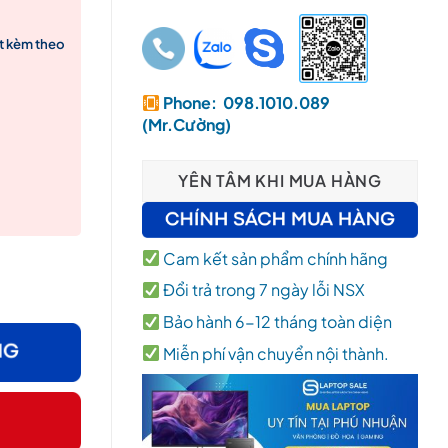
út kèm theo
Phone: 098.1010.089
(Mr.Cường)
YÊN TÂM KHI MUA HÀNG
/16GB RAM / 512GB SSD/ 14″ FHD+/ Win 11 – New 100% số lượng
Cam kết sản phẩm chính hãng
Đổi trả trong 7 ngày lỗi NSX
Bảo hành 6-12 tháng toàn diện
Miễn phí vận chuyển nội thành.