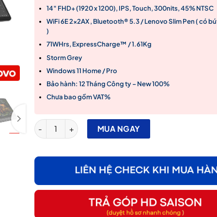
14″ FHD+ (1920 x 1200), IPS, Touch, 300nits, 45% NTSC
WiFi 6E 2x2AX , Bluetooth® 5.3 / Lenovo Slim Pen ( có b
)
71WHrs, ExpressCharge™ / 1.61Kg
Storm Grey
Windows 11 Home / Pro
Bảo hành: 12 Tháng Công ty – New 100%
Chưa bao gồm VAT%
Laptop Lenovo Yoga 7i 2-in-1 14IML9 2024 – Ultra 5
MUA NGAY