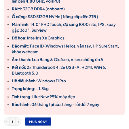
lên đến 4,80 GHz, với IPU)
14,990,000₫.
RAM:
32GB DDR4 (onboard)
Ổ cứng:
SSD 512GB NVMe ( Nâng cấp đến 2TB )
Màn hình:
14.0” FHD Touch, độ sáng 1000 nits, IPS, xoay
gập 360°, Surview
Đồ họa:
Intel Iris Xe Graphics
Bảo mật:
Face ID (Windows Hello), vân tay, HP Sure Start,
khóa webcam
Âm thanh:
Loa Bang & Olufsen, micro chống ồn AI
Kết nối:
2x Thunderbolt 4, 2x USB-A, HDMI, WiFi 6,
Bluetooth 5.0
Hệ điều hành:
Windows 11 Pro
Trọng lượng:
~1.3kg
Tình trạng:
Like New 99% máy đẹp
Bảo hành:
06 tháng tại cửa hàng – lỗi đổi 7 ngày
Laptop HP EliteBook X360 1040 G8 Core i7-1185G7 / 32GB RAM / SSD 512GB / 14.0″FHD T
MUA NGAY