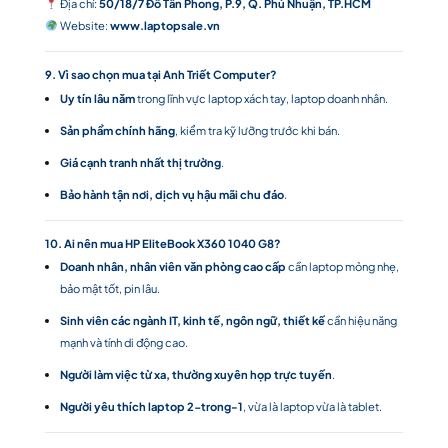
Địa chỉ:
50/18/7 Đỗ Tấn Phong, P.9, Q. Phú Nhuận, TP.HCM
Website:
www.laptopsale.vn
9. Vì sao chọn mua tại Anh Triết Computer?
Uy tín lâu năm
trong lĩnh vực laptop xách tay, laptop doanh nhân.
Sản phẩm chính hãng
, kiểm tra kỹ lưỡng trước khi bán.
Giá cạnh tranh nhất thị trường
.
Bảo hành tận nơi, dịch vụ hậu mãi chu đáo
.
10. Ai nên mua HP EliteBook X360 1040 G8?
Doanh nhân, nhân viên văn phòng cao cấp
cần laptop mỏng nhẹ,
bảo mật tốt, pin lâu.
Sinh viên các ngành IT, kinh tế, ngôn ngữ, thiết kế
cần hiệu năng
mạnh và tính di động cao.
Người làm việc từ xa, thường xuyên họp trực tuyến
.
Người yêu thích laptop 2-trong-1
, vừa là laptop vừa là tablet.