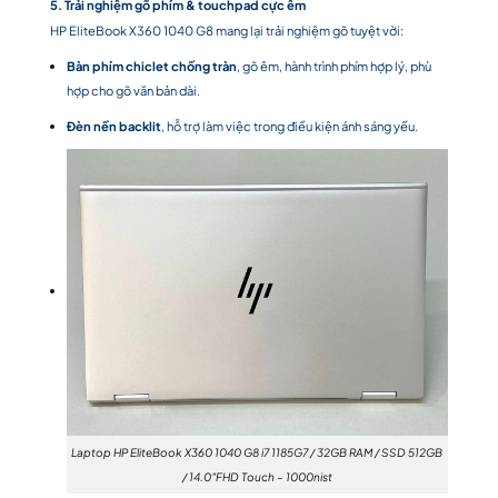
5. Trải nghiệm gõ phím & touchpad cực êm
HP EliteBook X360 1040 G8 mang lại trải nghiệm gõ tuyệt vời:
Bàn phím chiclet chống tràn
, gõ êm, hành trình phím hợp lý, phù
hợp cho gõ văn bản dài.
Đèn nền backlit
, hỗ trợ làm việc trong điều kiện ánh sáng yếu.
Laptop HP EliteBook X360 1040 G8 i7 1185G7 / 32GB RAM / SSD 512GB
/ 14.0″FHD Touch – 1000nist