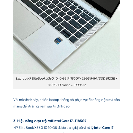
Laptop HP EliteBook X360 1040 G8 i7 1185G7 / 32GB RAM / SSD 512GB /
14.0″FHD Touch – 1000nist
Với màn hình này, chiếc laptop không chỉ phục vụ tốt công việc mà còn
mang đến trải nghiệm giải trí đỉnh cao.
3. Hiệu năng vượt trội với Intel Core i7-1185G7
HP EliteBook X360 1040 G8 được trang bị bộ vi xử lý
Intel Core i7-