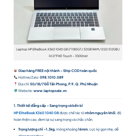
Laptop HP EliteBook X360 1040 G8 i7 1185G7 / 32GB RAM / SSD 512GB /
14.0″FHD Touch – 1000nist
Giao hàng FREE nội thành – Ship COD toàn quốc
Hotline/Zalo:
098.1010.089
Địa chỉ:
50/18/7 Đỗ Tấn Phong, P.9, Q. Phú Nhuận
Website:
www.laptopsale.vn
1. Thiết kế đẳng cấp – Sang trọng và bền bỉ
HP EliteBook X360 1040 G8
được chế tác từ
nhôm nguyên khối
, độ
hoàn thiện cao, đem lại sự sang trọng và chắc chắn.
Trọng lượng chỉ ~1.3kg
, mỏng khoảng
16mm
, cực kỳ gọn nhẹ, dễ
dàng mang theo.