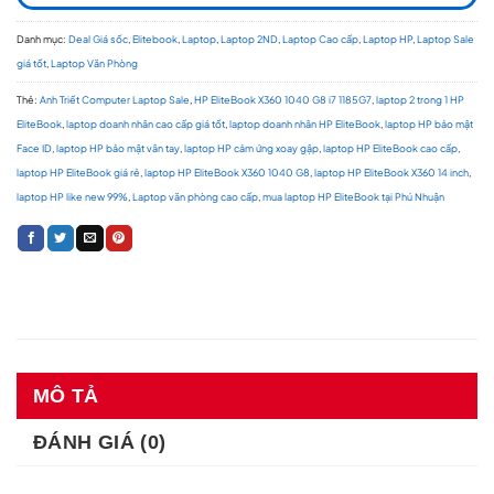
Danh mục:
Deal Giá sốc
,
Elitebook
,
Laptop
,
Laptop 2ND
,
Laptop Cao cấp
,
Laptop HP
,
Laptop Sale
giá tốt
,
Laptop Văn Phòng
Thẻ:
Anh Triết Computer Laptop Sale
,
HP EliteBook X360 1040 G8 i7 1185G7
,
laptop 2 trong 1 HP
EliteBook
,
laptop doanh nhân cao cấp giá tốt
,
laptop doanh nhân HP EliteBook
,
laptop HP bảo mật
Face ID
,
laptop HP bảo mật vân tay
,
laptop HP cảm ứng xoay gập
,
laptop HP EliteBook cao cấp
,
laptop HP EliteBook giá rẻ
,
laptop HP EliteBook X360 1040 G8
,
laptop HP EliteBook X360 14 inch
,
laptop HP like new 99%
,
Laptop văn phòng cao cấp
,
mua laptop HP EliteBook tại Phú Nhuận
MÔ TẢ
ĐÁNH GIÁ (0)