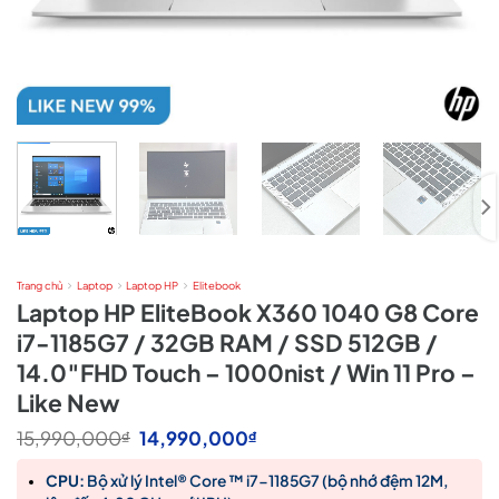
Trang chủ
Laptop
Laptop HP
Elitebook
Laptop HP EliteBook X360 1040 G8 Core
i7-1185G7 / 32GB RAM / SSD 512GB /
14.0″FHD Touch – 1000nist / Win 11 Pro –
Like New
Giá
Giá
15,990,000
14,990,000
₫
₫
gốc
hiện
là:
tại
CPU:
Bộ xử lý Intel® Core ™ i7-1185G7 (bộ nhớ đệm 12M,
15,990,000₫.
là: