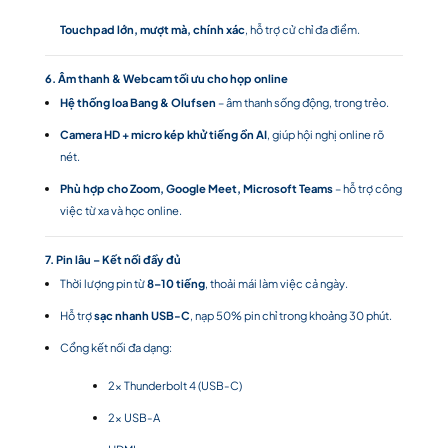
Touchpad lớn, mượt mà, chính xác
, hỗ trợ cử chỉ đa điểm.
6. Âm thanh & Webcam tối ưu cho họp online
Hệ thống loa Bang & Olufsen
– âm thanh sống động, trong trẻo.
Camera HD + micro kép khử tiếng ồn AI
, giúp hội nghị online rõ
nét.
Phù hợp cho Zoom, Google Meet, Microsoft Teams
– hỗ trợ công
việc từ xa và học online.
7. Pin lâu – Kết nối đầy đủ
Thời lượng pin từ
8–10 tiếng
, thoải mái làm việc cả ngày.
Hỗ trợ
sạc nhanh USB-C
, nạp 50% pin chỉ trong khoảng 30 phút.
Cổng kết nối đa dạng:
2x Thunderbolt 4 (USB-C)
2x USB-A