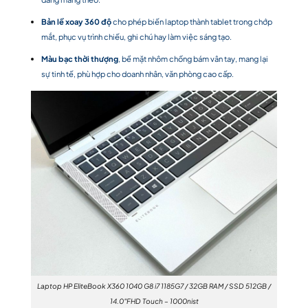
Bản lề xoay 360 độ
cho phép biến laptop thành tablet trong chớp
mắt, phục vụ trình chiếu, ghi chú hay làm việc sáng tạo.
Màu bạc thời thượng
, bề mặt nhôm chống bám vân tay, mang lại
sự tinh tế, phù hợp cho doanh nhân, văn phòng cao cấp.
Laptop HP EliteBook X360 1040 G8 i7 1185G7 / 32GB RAM / SSD 512GB /
14.0″FHD Touch – 1000nist