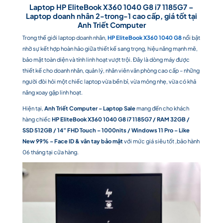
Laptop HP EliteBook X360 1040 G8 i7 1185G7 –
Laptop doanh nhân 2-trong-1 cao cấp, giá tốt tại
Anh Triết Computer
Trong thế giới laptop doanh nhân,
HP EliteBook X360 1040 G8
nổi bật
nhờ sự kết hợp hoàn hảo giữa thiết kế sang trọng, hiệu năng mạnh mẽ,
bảo mật toàn diện và tính linh hoạt vượt trội. Đây là dòng máy được
thiết kế cho doanh nhân, quản lý, nhân viên văn phòng cao cấp – những
người đòi hỏi một chiếc laptop vừa bền bỉ, vừa mỏng nhẹ, vừa có khả
năng xoay gập linh hoạt.
Hiện tại,
Anh Triết Computer – Laptop Sale
mang đến cho khách
hàng chiếc
HP EliteBook X360 1040 G8 i7 1185G7 / RAM 32GB /
SSD 512GB / 14” FHD Touch – 1000nits / Windows 11 Pro – Like
New 99% – Face ID & vân tay bảo mật
với mức giá siêu tốt ,bảo hành
06 tháng tại cửa hàng.