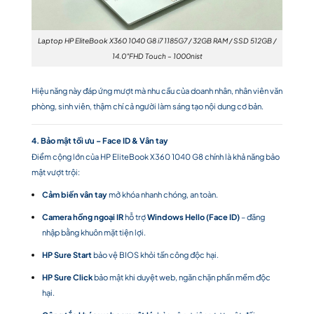
Laptop HP EliteBook X360 1040 G8 i7 1185G7 / 32GB RAM / SSD 512GB /
14.0″FHD Touch – 1000nist
Hiệu năng này đáp ứng mượt mà nhu cầu của doanh nhân, nhân viên văn
phòng, sinh viên, thậm chí cả người làm sáng tạo nội dung cơ bản.
4. Bảo mật tối ưu – Face ID & Vân tay
Điểm cộng lớn của HP EliteBook X360 1040 G8 chính là khả năng bảo
mật vượt trội:
Cảm biến vân tay
mở khóa nhanh chóng, an toàn.
Camera hồng ngoại IR
hỗ trợ
Windows Hello (Face ID)
– đăng
nhập bằng khuôn mặt tiện lợi.
HP Sure Start
bảo vệ BIOS khỏi tấn công độc hại.
HP Sure Click
bảo mật khi duyệt web, ngăn chặn phần mềm độc
hại.