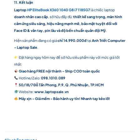
11. Kết luận
Laptop
HP
EliteBook X360 1040 G8 i7 1185G7
là chiếc laptop
doanh nhân cao cấp
, sở hữu đầy đủ:
thiết kế sang trọng, màn hình
cảm ứng siêu sáng, hiệu năng mạnh mẽ, bảo mật tuyệt đối với
Face ID & vân tay, pin lâu và độ bền chuẩn quân đội Mỹ
.
Hiện sản phẩm đang có giá
chỉ 14.990.000đ
tại
Anh Triết Computer
– Laptop Sale
.
Đặt hàng ngay hôm nay để sở hữu siêu phẩm này với mức giá tốt
nhất:
Giao hàng FREE nội thành – Ship COD toàn quốc
Hotline/Zalo:
098.1010.089
50/18/7 Đỗ Tấn Phong, P.9, Q. Phú Nhuận, TP.HCM
Website:
www.laptopsale.vn
Máy xịn – Giá mềm – Bảo hành uy tín! Nhanh tay kẻo lỡ!