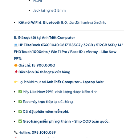
HDMI
Jack tai nghe 3.5mm
Kết nối WiFi 6, Bluetooth 5.0
, tốc độ nhanh và ổn định.
8. Giá cực tốt tại Anh Triết Computer
HP EliteBook X360 1040 G8 i7 1185G7 / 32GB / 512GB SSD / 14”
FHD Touch 1000nits / Win 11 Pro / Face ID + vân tay – Like New
99%
Giá chỉ: 15.900.000đ
Bảo hành 06 tháng tại cửa hàng
Lợi ích khi mua tại
Anh Triết Computer – Laptop Sale
:
Máy
Like New 99%
, chất lượng được kiểm định.
Test máy trực tiếp
tại cửa hàng.
Cài đặt phần mềm miễn phí
.
Giao hàng miễn phí nội thành – Ship COD toàn quốc
.
Hotline:
098.1010.089