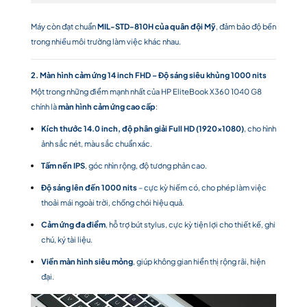
Máy còn đạt chuẩn
MIL-STD-810H của quân đội Mỹ
, đảm bảo độ bền
trong nhiều môi trường làm việc khác nhau.
2. Màn hình cảm ứng 14 inch FHD – Độ sáng siêu khủng 1000 nits
Một trong những điểm mạnh nhất của HP EliteBook X360 1040 G8
chính là
màn hình cảm ứng cao cấp
:
Kích thước 14.0 inch, độ phân giải Full HD (1920×1080)
, cho hình
ảnh sắc nét, màu sắc chuẩn xác.
Tấm nền IPS
, góc nhìn rộng, độ tương phản cao.
Độ sáng lên đến 1000 nits
– cực kỳ hiếm có, cho phép làm việc
thoải mái ngoài trời, chống chói hiệu quả.
Cảm ứng đa điểm
, hỗ trợ bút stylus, cực kỳ tiện lợi cho thiết kế, ghi
chú, ký tài liệu.
Viền màn hình siêu mỏng
, giúp không gian hiển thị rộng rãi, hiện
đại.