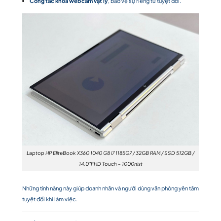
Công tắc khóa webcam vật lý
, bảo vệ sự riêng tư tuyệt đối.
Laptop HP EliteBook X360 1040 G8 i7 1185G7 / 32GB RAM / SSD 512GB /
14.0″FHD Touch – 1000nist
Những tính năng này giúp doanh nhân và người dùng văn phòng yên tâm
tuyệt đối khi làm việc.