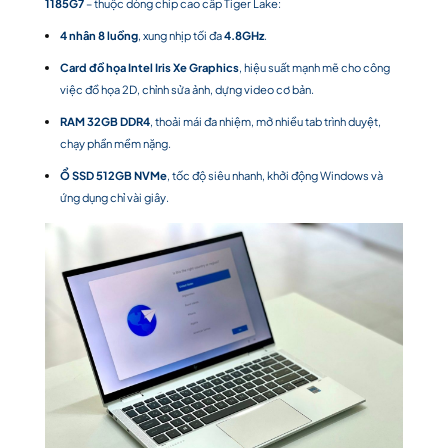
1185G7
– thuộc dòng chip cao cấp Tiger Lake:
4 nhân 8 luồng
, xung nhịp tối đa
4.8GHz
.
Card đồ họa Intel Iris Xe Graphics
, hiệu suất mạnh mẽ cho công
việc đồ họa 2D, chỉnh sửa ảnh, dựng video cơ bản.
RAM 32GB DDR4
, thoải mái đa nhiệm, mở nhiều tab trình duyệt,
chạy phần mềm nặng.
Ổ SSD 512GB NVMe
, tốc độ siêu nhanh, khởi động Windows và
ứng dụng chỉ vài giây.