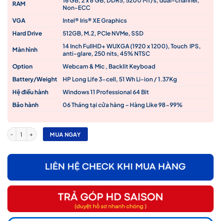
16 GB, 2 x 8 GB, DDR5, 5200 MT/s, dual-channel,
RAM
Non-ECC
VGA
Intel® Iris® XE Graphics
Hard Drive
512GB, M.2, PCIe NVMe, SSD
14 Inch FullHD+ WUXGA (1920 x 1200), Touch IPS,
Màn hình
anti-glare, 250 nits, 45% NTSC
Option
Webcam & Mic , Backlit Keyboad
Battery/Weight
HP Long Life 3-cell, 51 Wh Li-ion / 1.37Kg
Hệ điều hành
Windows 11 Professional 64 Bit
Bảo hành
06 Tháng tại cửa hàng – Hàng Like 98-99%
Laptop HP EliteBook 840 G10 I7-1365U/ RAM 16GB/ SSD 512GB/ 14" FHD+ Touch / Win 11
MUA NGAY