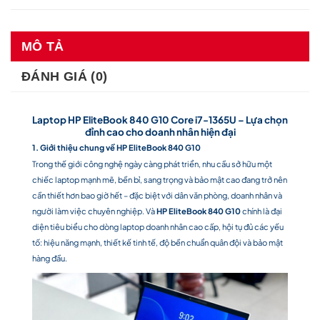
MÔ TẢ
ĐÁNH GIÁ (0)
Laptop HP EliteBook 840 G10 Core i7-1365U – Lựa chọn
đỉnh cao cho doanh nhân hiện đại
1. Giới thiệu chung về HP EliteBook 840 G10
Trong thế giới công nghệ ngày càng phát triển, nhu cầu sở hữu một
chiếc laptop mạnh mẽ, bền bỉ, sang trọng và bảo mật cao đang trở nên
cần thiết hơn bao giờ hết – đặc biệt với dân văn phòng, doanh nhân và
người làm việc chuyên nghiệp. Và
HP EliteBook 840 G10
chính là đại
diện tiêu biểu cho dòng laptop doanh nhân cao cấp, hội tụ đủ các yếu
tố: hiệu năng mạnh, thiết kế tinh tế, độ bền chuẩn quân đội và bảo mật
hàng đầu.