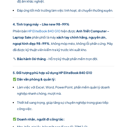
độ ẩm khắc nghiệt.
Đáp ứng tốt môi trường làm việc linh hoạt, di chuyển thường xuyên.
4. Tình trạng máy – Like new 98-99%
Phiên bản
HP EliteBook 840 G10
hiện được
Anh Triết Computer –
Laptop Sale
phân phối là máy
xách tay chính hãng, nguyên zin,
ngoại hình đẹp 98-99%
, không móp méo, không lỗi phần cứng. Máy
đã được kỹ thuật viên kiểm tra kỹ trước khi xuất kho.
Bảo hành 06 tháng
– Hỗ trợ kỹ thuật phần mềm trọn đời.
5. Đối tượng phù hợp sử dụng HP EliteBook 840 G10
Dân văn phòng & quản lý:
Làm việc với Excel, Word, PowerPoint, phần mềm quản lý doanh
nghiệp nhanh chóng, mượt mà.
Thiết kế sang trọng, giúp tăng sự chuyên nghiệp trong giao tiếp
công việc.
Doanh nhân, người đi công tác:
Nhẹ, bền, pin lâu, bảo mật cao (Face ID, TPM 2.0).