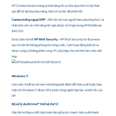
HP Context Aware mang lại khả năng tối ưu hóa dựa trên trí tuệ nhân
tạo để tối đa hóa hiệu năng, tiện ích và tốc độ phản hồi.
Camera hồng ngoại 5MP :
Kết nối với mọi người theo phương thức cá
nhân hơn với các tính năng hội nghị được tích hợp trong HP EliteBook
840 G10.
Được bảo vệ bởi
HP Wolf Security :
HP Wolf Security for Business
tạo ra một hệ thống phòng thủ vững chắc, luôn hoạt động bền bỉ và
được củng cố bằng phần cứng. PC phù hợp cho mô hình làm việc kết
hợp.
Windows 11
Làm việc ở bất kỳ nơi nào mà không phải đánh đổi hiệu suất hoặc bảo
mật với Windows 11 được hỗ trợ bởi công nghệ hợp tác và kết nối của
HP.
Bộ xử lý đa lõi Intel® thế hệ thứ 13
Hãy tận hưởng sự kết hợp hoàn hảo giữa sức mạnh, hiệu suất nhanh