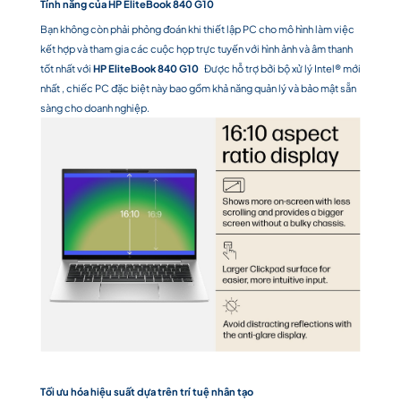
Tính năng của HP EliteBook 840 G10
Bạn không còn phải phỏng đoán khi thiết lập PC cho mô hình làm việc
kết hợp và tham gia các cuộc họp trực tuyến với hình ảnh và âm thanh
tốt nhất với
HP EliteBook 840 G10
Được hỗ trợ bởi bộ xử lý Intel® mới
nhất
, chiếc PC đặc biệt này bao gồm khả năng quản lý và bảo mật sẵn
sàng cho doanh nghiệp.
Tối ưu hóa hiệu suất dựa trên trí tuệ nhân tạo