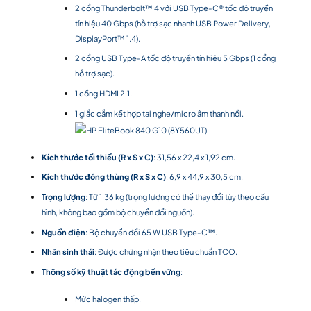
2 cổng Thunderbolt™ 4 với USB Type-C® tốc độ truyền
tín hiệu 40 Gbps (hỗ trợ sạc nhanh USB Power Delivery,
DisplayPort™ 1.4).
2 cổng USB Type-A tốc độ truyền tín hiệu 5 Gbps (1 cổng
hỗ trợ sạc).
1 cổng HDMI 2.1.
1 giắc cắm kết hợp tai nghe/micro âm thanh nổi.
Kích thước tối thiểu (R x S x C)
: 31,56 x 22,4 x 1,92 cm.
Kích thước đóng thùng (R x S x C)
: 6,9 x 44,9 x 30,5 cm.
Trọng lượng
: Từ 1,36 kg (trọng lượng có thể thay đổi tùy theo cấu
hình, không bao gồm bộ chuyển đổi nguồn).
Nguồn điện
: Bộ chuyển đổi 65 W USB Type-C™.
Nhãn sinh thái
: Được chứng nhận theo tiêu chuẩn TCO.
Thông số kỹ thuật tác động bền vững
:
Mức halogen thấp.