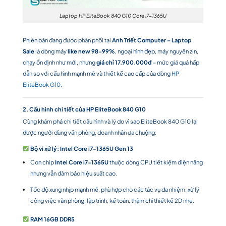
Laptop HP EliteBook 840 G10 Core i7-1365U
Phiên bản đang được phân phối tại
Anh Triết Computer – Laptop
Sale
là dòng máy
like new 98-99%
, ngoại hình đẹp, máy nguyên zin,
chạy ổn định như mới, nhưng
giá chỉ 17.900.000đ
– mức giá quá hấp
dẫn so với cấu hình mạnh mẽ và thiết kế cao cấp của dòng
HP
EliteBook G10.
2. Cấu hình chi tiết của HP EliteBook 840 G10
Cùng khám phá chi tiết cấu hình và lý do vì sao EliteBook 840 G10 lại
được người dùng văn phòng, doanh nhân ưa chuộng:
Bộ vi xử lý: Intel Core i7-1365U Gen 13
Con chip
Intel Core i7-1365U
thuộc dòng CPU tiết kiệm điện năng
nhưng vẫn đảm bảo hiệu suất cao.
Tốc độ xung nhịp mạnh mẽ, phù hợp cho các tác vụ đa nhiệm, xử lý
công việc văn phòng, lập trình, kế toán, thậm chí thiết kế 2D nhẹ.
RAM 16GB DDR5