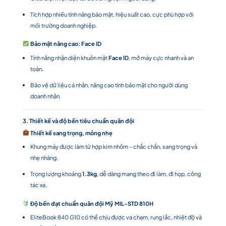
Tích hợp nhiều tính năng bảo mật, hiệu suất cao, cực phù hợp với
môi trường doanh nghiệp.
Bảo mật nâng cao: Face ID
Tính năng nhận diện khuôn mặt
Face ID
, mở máy cực nhanh và an
toàn.
Bảo vệ dữ liệu cá nhân, nâng cao tính bảo mật cho người dùng
doanh nhân.
3. Thiết kế và độ bền tiêu chuẩn quân đội
Thiết kế sang trọng, mỏng nhẹ
Khung máy được làm từ hợp kim nhôm – chắc chắn, sang trọng và
nhẹ nhàng.
Trọng lượng khoảng
1.3kg
, dễ dàng mang theo đi làm, đi họp, công
tác xa.
Độ bền đạt chuẩn quân đội Mỹ MIL-STD 810H
EliteBook 840 G10 có thể chịu được va chạm, rung lắc, nhiệt độ và