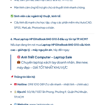
Màn hình cảm ứng hỗ trợ ghi chú và thuyết trình nhanh chóng.
Sinh viên các ngành kỹ thuật, kinh tế:
Cấu hình đủ mạnh cho học tập, chạy các phần mềm như AutoCAD,
SPSS, MatLab, Photoshop cơ bản.
6. Mua Laptop HP EliteBook 840 G10 ở đâu uy tín tại TP.HCM?
Nếu bạn đang tìm nơi mua
Laptop HP EliteBook 840 G10 cấu hình
cao – giá hợp lý – máy nguyên zin
, hãy đến ngay:
Anh Triết Computer – Laptop Sale
Chuyên laptop xách tay doanh nhân, like new,
máy đẹp – GIÁ TỐT NHẤT KHU VỰC
Thông tin liên hệ
:
Hotline
: 098 1010 089 (Tư vấn nhanh – nhiệt tình – chính xác)
Địa chỉ
: 50/18/7 Đỗ Tấn Phong, Phường 9, Quận Phú Nhuận,
TP.HCM
Website
:
www.laptopsale.vn