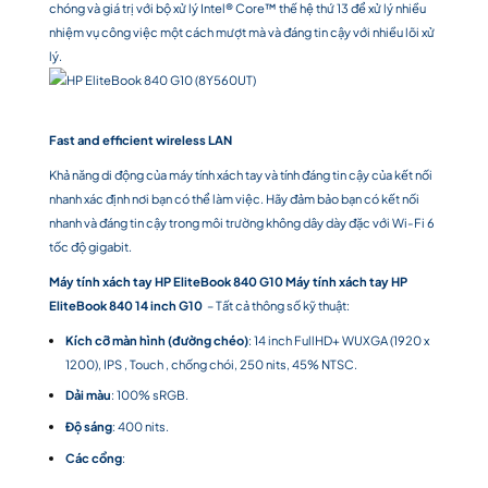
chóng và giá trị với bộ xử lý Intel® Core™ thế hệ thứ 13 để xử lý nhiều
nhiệm vụ công việc một cách mượt mà và đáng tin cậy với nhiều lõi xử
lý.
Fast and efficient wireless LAN
Khả năng di động của máy tính xách tay và tính đáng tin cậy của kết nối
nhanh xác định nơi bạn có thể làm việc. Hãy đảm bảo bạn có kết nối
nhanh và đáng tin cậy trong môi trường không dây dày đặc với Wi-Fi 6
tốc độ gigabit.
Máy tính xách tay HP EliteBook 840 G10
Máy tính xách tay HP
EliteBook 840 14 inch G10
– Tất cả thông số kỹ thuật:
Kích cỡ màn hình (đường chéo)
: 14 inch FullHD+ WUXGA (1920 x
1200), IPS , Touch , chống chói, 250 nits, 45% NTSC.
Dải màu
: 100% sRGB.
Độ sáng
: 400 nits.
Các cổng
: