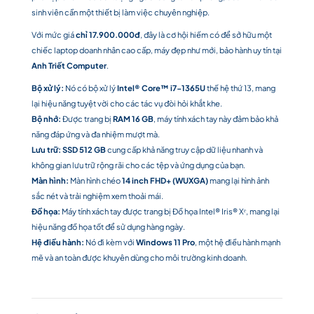
sinh viên cần một thiết bị làm việc chuyên nghiệp.
Với mức giá
chỉ 17.900.000đ
, đây là cơ hội hiếm có để sở hữu một
chiếc laptop doanh nhân cao cấp, máy đẹp như mới, bảo hành uy tín tại
Anh Triết Computer
.
Bộ xử lý:
Nó có bộ xử lý
Intel® Core™ i7-1365U
thế hệ thứ 13, mang
lại hiệu năng tuyệt vời cho các tác vụ đòi hỏi khắt khe.
Bộ nhớ:
Được trang bị
RAM 16 GB
, máy tính xách tay này đảm bảo khả
năng đáp ứng và đa nhiệm mượt mà.
Lưu trữ:
SSD 512 GB
cung cấp khả năng truy cập dữ liệu nhanh và
không gian lưu trữ rộng rãi cho các tệp và ứng dụng của bạn.
Màn hình:
Màn hình chéo
14 inch FHD+ (WUXGA)
mang lại hình ảnh
sắc nét và trải nghiệm xem thoải mái.
Đồ họa:
Máy tính xách tay được trang bị Đồ họa Intel® Iris® Xᵉ, mang lại
hiệu năng đồ họa tốt để sử dụng hàng ngày.
Hệ điều hành:
Nó đi kèm với
Windows 11 Pro
, một hệ điều hành mạnh
mẽ và an toàn được khuyên dùng cho môi trường kinh doanh.