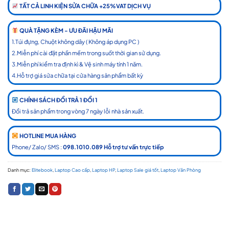
TẤT CẢ LINH KIỆN SỬA CHỮA +25%VAT DỊCH VỤ
QUÀ TẶNG KÈM - ƯU ĐÃI HẬU MÃI
1.Túi đựng, Chuột không dây ( Không áp dụng PC )
2.Miễn phí cài đặt phần mềm trong suốt thời gian sử dụng.
3.Miễn phí kiểm tra định kì & Vệ sinh máy tính 1 năm.
4.Hỗ trợ giá sửa chữa tại cửa hàng sản phẩm bất kỳ
CHÍNH SÁCH ĐỔI TRẢ 1 ĐỔI 1
Đổi trả sản phẩm trong vòng 7 ngày lỗi nhà sản xuất.
HOTLINE MUA HÀNG
Phone/ Zalo/ SMS :
098.1010.089 Hỗ trợ tư vấn trực tiếp
Danh mục:
Elitebook
,
Laptop Cao cấp
,
Laptop HP
,
Laptop Sale giá tốt
,
Laptop Văn Phòng