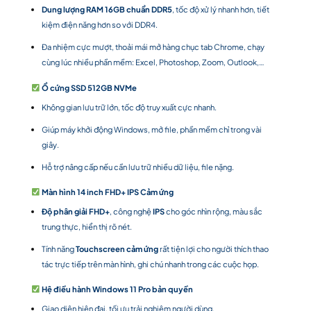
Dung lượng RAM 16GB chuẩn DDR5
, tốc độ xử lý nhanh hơn, tiết
kiệm điện năng hơn so với DDR4.
Đa nhiệm cực mượt, thoải mái mở hàng chục tab Chrome, chạy
cùng lúc nhiều phần mềm: Excel, Photoshop, Zoom, Outlook,…
Ổ cứng SSD 512GB NVMe
Không gian lưu trữ lớn, tốc độ truy xuất cực nhanh.
Giúp máy khởi động Windows, mở file, phần mềm chỉ trong vài
giây.
Hỗ trợ nâng cấp nếu cần lưu trữ nhiều dữ liệu, file nặng.
Màn hình 14 inch FHD+ IPS Cảm ứng
Độ phân giải FHD+
, công nghệ
IPS
cho góc nhìn rộng, màu sắc
trung thực, hiển thị rõ nét.
Tính năng
Touchscreen cảm ứng
rất tiện lợi cho người thích thao
tác trực tiếp trên màn hình, ghi chú nhanh trong các cuộc họp.
Hệ điều hành Windows 11 Pro bản quyền
Giao diện hiện đại, tối ưu trải nghiệm người dùng.