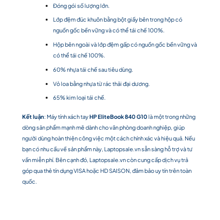
Đóng gói số lượng lớn.
Lớp đệm đúc khuôn bằng bột giấy bên trong hộp có
nguồn gốc bền vững và có thể tái chế 100%.
Hộp bên ngoài và lớp đệm gấp có nguồn gốc bền vững và
có thể tái chế 100%.
60% nhựa tái chế sau tiêu dùng.
Vỏ loa bằng nhựa từ rác thải đại dương.
65% kim loại tái chế.
Kết luận
: Máy tính xách tay
HP EliteBook 840 G10
là một trong những
dòng sản phẩm mạnh mẽ dành cho văn phòng doanh nghiệp, giúp
người dùng hoàn thiện công việc một cách chính xác và hiệu quả. Nếu
bạn có nhu cầu về sản phẩm này, Laptopsale.vn sẵn sàng hỗ trợ và tư
vấn miễn phí. Bên cạnh đó, Laptopsale.vn còn cung cấp dịch vụ trả
góp qua thẻ tín dụng VISA hoặc HD SAISON, đảm bảo uy tín trên toàn
quốc.