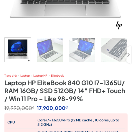
Trang chủ
Laptop
Laptop HP
Elitebook
Laptop HP EliteBook 840 G10 I7-1365U/
RAM 16GB/ SSD 512GB/ 14″ FHD+ Touch
/ Win 11 Pro – Like 98-99%
Giá
Giá
19,990,000
17,900,000
₫
₫
gốc
hiện
là:
tại
Core i7-1365U vPro (12 MB cache , 10 cores, up to
19,990,000₫.
là:
CPU
5.2 GHz)
17,900,000₫.