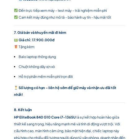
Đến trực tiếp xem máy – test máy – trải nghiệm miễn phí
Cam kết máy đúng như mô tả – bảo hành uy tín – hậu mãi tốt
7. Giá bán và khuyến mãi đi kèm
Giá chỉ: 17.900.000đ
Tặng kèm:
Balo laptop thông dụng
Chuột không dây xịn xò
Hỗ trợ phần mềm miễn phí trọn đời
Số lượng có hạn – liên hệ sớm để giữ máy và nhận ưu đãi tốt
nhất!
8. Kết luận
HP EliteBook 840 G10 Core i7-1365U
là sự kết hợp hoàn hảo giữa
thiết kế sang trọng, hiệu năng mạnh mẽ và tính di động vượt trội. Với
cấu hình cao, màn hình cảm ứng, bảo mật hiện đại, chiếc laptop này
phù hợp cho nhiều đối tượng người dùng từ văn phòng, doanh nhân đến