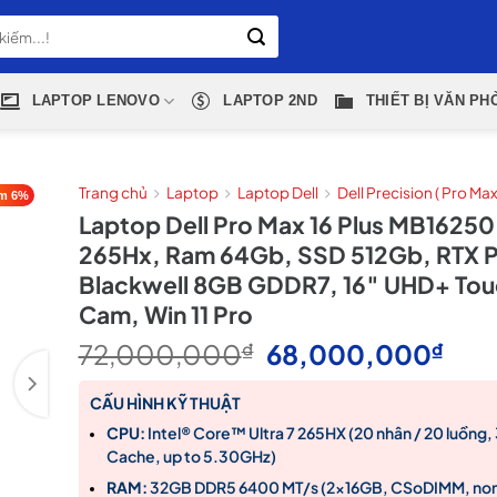
LAPTOP LENOVO
LAPTOP 2ND
THIẾT BỊ VĂN PH
Trang chủ
Laptop
Laptop Dell
Dell Precision ( Pro Max
m 6%
Laptop Dell Pro Max 16 Plus MB16250 
265Hx, Ram 64Gb, SSD 512Gb, RTX 
Blackwell 8GB GDDR7, 16″ UHD+ Touc
Cam, Win 11 Pro
Giá
Giá
72,000,000
₫
68,000,000
₫
gốc
hiện
là:
tại
CẤU HÌNH KỸ THUẬT
72,000,000₫.
là:
CPU:
Intel® Core™ Ultra 7 265HX (20 nhân / 20 luồng
68,
Cache, up to 5.30GHz)
RAM:
32GB DDR5 6400 MT/s (2x16GB, CSoDIMM, no