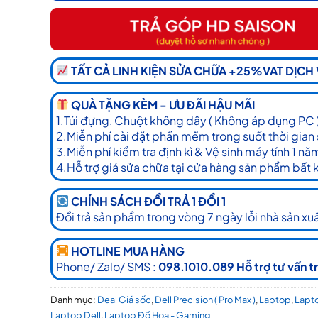
TẤT CẢ LINH KIỆN SỬA CHỮA +25%VAT DỊCH
QUÀ TẶNG KÈM - ƯU ĐÃI HẬU MÃI
1.Túi đựng, Chuột không dây ( Không áp dụng PC 
2.Miễn phí cài đặt phần mềm trong suốt thời gian
3.Miễn phí kiểm tra định kì & Vệ sinh máy tính 1 nă
4.Hỗ trợ giá sửa chữa tại cửa hàng sản phẩm bất 
CHÍNH SÁCH ĐỔI TRẢ 1 ĐỔI 1
Đổi trả sản phẩm trong vòng 7 ngày lỗi nhà sản xuấ
HOTLINE MUA HÀNG
Phone/ Zalo/ SMS :
098.1010.089 Hỗ trợ tư vấn t
Danh mục:
Deal Giá sốc
,
Dell Precision ( Pro Max )
,
Laptop
,
Lapt
Laptop Dell
,
Laptop Đồ Họa - Gaming