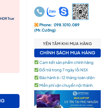
 HDR True
Phone: 098.1010.089
(Mr.Cường)
YÊN TÂM KHI MUA HÀNG
Cam kết sản phẩm chính hãng
Đổi trả trong 7 ngày lỗi NSX
Bảo hành 6-12 tháng toàn diện
Ram 64Gb, SSD 512Gb, RTX Pro 1000 Blackwell 8GB GDDR7, 16″ U
Miễn phí vận chuyển nội thành.