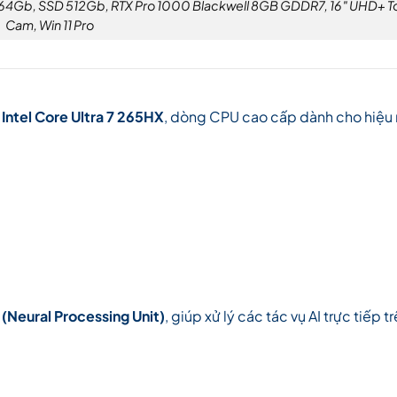
m 64Gb, SSD 512Gb, RTX Pro 1000 Blackwell 8GB GDDR7, 16″ UHD+ To
Cam, Win 11 Pro
ị
Intel Core Ultra 7 265HX
, dòng CPU cao cấp dành cho hiệu
(Neural Processing Unit)
, giúp xử lý các tác vụ AI trực tiếp 