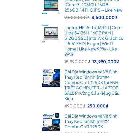
là:
tại
(Core i7-10610U, 16GB,
16,900,000₫.
là:
256GB, 14 FHD IPS) - Like New
14,99
Giá
Giá
9,500,000
₫
8,500,000
₫
gốc
hiện
Laptop HP 15-fd1163TU | Core
là:
tại
Ultra 5-125H | 16GB RAM |
9,500,000₫.
là:
512GB SSD | Intel Arc Graphics
8,500
| 15.6" FHD | Finger | Win 11
Home | Like New 99% - Like
99%
Giá
Giá
15,990,000
₫
13,990,000
₫
gốc
hiện
Cài Đặt Windows Và Vệ Sinh
là:
tại
Thay Keo Tản Nhiệt MX4
15,990,000₫.
là:
Combo Chỉ Từ 250K Tại ANH
13,99
TRIẾT COMPUTER – LAPTOP
SALE Phường Cầu Kiệug Cầu
Kiệu
Giá
Giá
490,000
₫
250,000
₫
gốc
hiện
Cài Đặt Windows Và Vệ Sinh
là:
tại
Thay Keo Tản Nhiệt MX4
490,000₫.
là:
Combo Chỉ Từ 250K
250,000₫