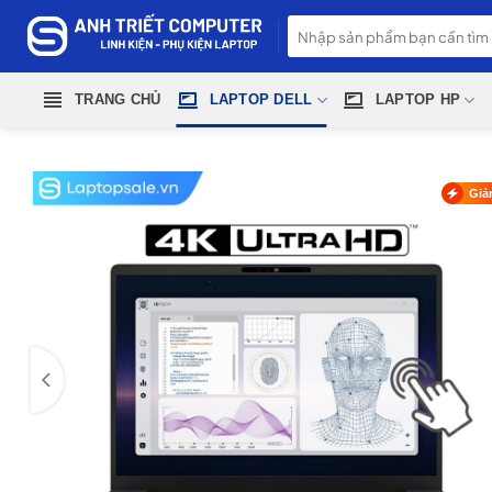
Skip
Tìm
to
kiếm:
content
TRANG CHỦ
LAPTOP DELL
LAPTOP HP
Giả