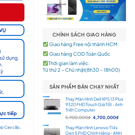
 VỤ
CHÍNH SÁCH GIAO HÀNG
Giao hàng Free nội thành HCM
)
Giao hàng COD Toàn Quốc
 sử dụng.
Thời gian làm việc:
m.
Từ thứ 2 – Chủ nhật(8h30 – 18h00)
kỳ
SẢN PHẨM BÁN CHẠY NHẤT
t.
Thay Màn Hình Dell XPS 13 Plus
9320 FHD Touch Giá Tốt - Anh
Triết Computer
rực tiếp
Giá
Giá
5,900,000
₫
4,700,000
₫
gốc
hiện
op Cao cấp
,
Thay Màn Hình Lenovo T14s
là:
tại
Gen 5 FHD Chính Hãng - ANH