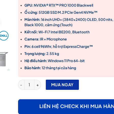
GPU:
NVIDIA® RTX™ PRO 1000 Blackwell
Ổ cứng:
512GB SSD M.2 PCIe Gen4 NVMe™
Màn hình:
16 inch UHD+ (3840×2400) OLED, 500 nits,
Black 1000, cảm ứng (Touch)
Kết nối:
Wi-Fi 7 Intel BE200, Bluetooth
Camera:
IR + Microphone
Pin:
6 cell 96Whr, hỗ trợ ExpressCharge™
Trọng lượng:
2.55 kg
Hệ điều hành:
Windows 11 Pro 64-bit
Bảo hành:
12 tháng tại cửa hàng
Laptop Dell Pro Max 16 Plus MB16250 Ultra 7 265Hx, 
MUA NGAY