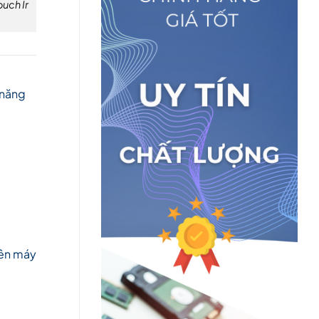
uch Ir
 năng
trên máy