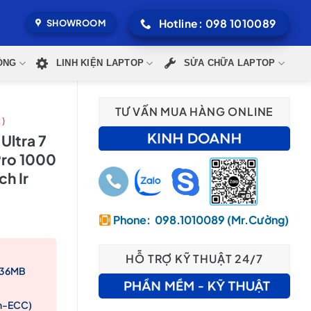
Hotline: 098 1010089
SHOWROOM
ÒNG
LINH KIỆN LAPTOP
SỬA CHỮA LAPTOP
TƯ VẤN MUA HÀNG ONLINE
 )
Ultra 7
Pro 1000
h Ir
Phone: 098.1010089 (Mr.Cường)
HỖ TRỢ KỸ THUẬT 24/7
, 36MB
000,000₫.
n-ECC)