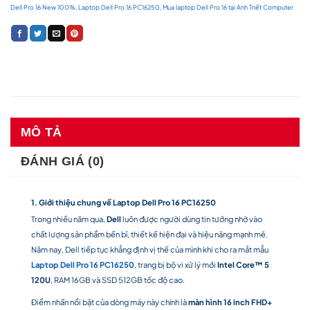
Dell Pro 16 New 100%
,
Laptop Dell Pro 16 PC16250
,
Mua laptop Dell Pro 16 tại Anh Triết Computer
MÔ TẢ
ĐÁNH GIÁ (0)
1. Giới thiệu chung về Laptop Dell Pro 16 PC16250
Trong nhiều năm qua,
Dell
luôn được người dùng tin tưởng nhờ vào
chất lượng sản phẩm bền bỉ, thiết kế hiện đại và hiệu năng mạnh mẽ.
Năm nay, Dell tiếp tục khẳng định vị thế của mình khi cho ra mắt mẫu
Laptop Dell Pro 16 PC16250
, trang bị bộ vi xử lý mới
Intel Core™ 5
120U
, RAM 16GB và SSD 512GB tốc độ cao.
Điểm nhấn nổi bật của dòng máy này chính là
màn hình 16 inch FHD+