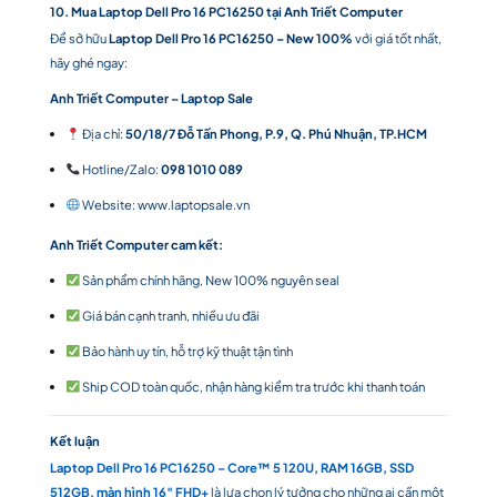
10. Mua Laptop Dell Pro 16 PC16250 tại Anh Triết Computer
Để sở hữu
Laptop Dell Pro 16 PC16250 – New 100%
với giá tốt nhất,
hãy ghé ngay:
Anh Triết Computer – Laptop Sale
Địa chỉ:
50/18/7 Đỗ Tấn Phong, P.9, Q. Phú Nhuận, TP.HCM
Hotline/Zalo:
098 1010 089
Website:
www.laptopsale.vn
Anh Triết Computer cam kết:
Sản phẩm chính hãng, New 100% nguyên seal
Giá bán cạnh tranh, nhiều ưu đãi
Bảo hành uy tín, hỗ trợ kỹ thuật tận tình
Ship COD toàn quốc, nhận hàng kiểm tra trước khi thanh toán
Kết luận
Laptop Dell Pro 16 PC16250 – Core™ 5 120U, RAM 16GB, SSD
512GB, màn hình 16″ FHD+
là lựa chọn lý tưởng cho những ai cần một