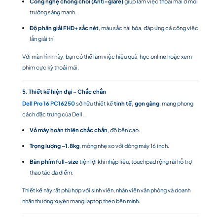
Công nghệ chống chói (Anti-glare)
giúp làm việc thoải mái ở môi
trường sáng mạnh.
Độ phân giải FHD+ sắc nét
, màu sắc hài hòa, đáp ứng cả công việc
lẫn giải trí.
Với màn hình này, bạn có thể làm việc hiệu quả, học online hoặc xem
phim cực kỳ thoải mái.
5. Thiết kế hiện đại – Chắc chắn
Dell Pro 16 PC16250
sở hữu thiết kế
tinh tế, gọn gàng
, mang phong
cách đặc trưng của Dell.
Vỏ máy hoàn thiện chắc chắn
, độ bền cao.
Trọng lượng ~1.8kg
, mỏng nhẹ so với dòng máy 16 inch.
Bàn phím full-size
tiện lợi khi nhập liệu, touchpad rộng rãi hỗ trợ
thao tác đa điểm.
Thiết kế này rất phù hợp với sinh viên, nhân viên văn phòng và doanh
nhân thường xuyên mang laptop theo bên mình.