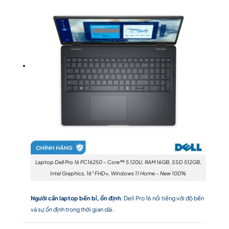
Laptop Dell Pro 16 PC16250 – Core™ 5 120U, RAM 16GB, SSD 512GB,
Intel Graphics, 16″ FHD+, Windows 11 Home – New 100%
Người cần laptop bền bỉ, ổn định
: Dell Pro 16 nổi tiếng với độ bền
và sự ổn định trong thời gian dài.