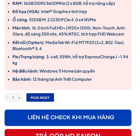
19,900,000₫.
RAM
: 16GB DDR5 5600MHz (2 x 8GB, hỗ trợ nâng cấp)
Đồ họa (VGA)
: Intel® Graphics tích hợp
Ổ cứng
: 512GB M.2 2230 PCIe 4.0 x4 NVMe
Màn hình
: 16.0 inch Full HD+ (1920 x 1200), Non-Touch, Anti-
Glare, độ sáng 300 nits, 45% NTSC, tích hợp FHD Webcam
Kết nối (Option)
: MediaTek Wi-Fi 6 MT7920 (2×2, 802.11ax),
Bluetooth® 5.4
Pin/Trọng lượng
: 3-cell, 55Wh, hỗ trợ ExpressCharge / ~1.94
kg
Hệ điều hành
: Windows 11 Home bản quyền
Bảo hành
: 12 tháng tại Anh Triết Computer
Laptop Dell Pro 16 PC16250 – Core™ 5 120U, RAM 16GB, SSD 512GB, Intel Graphics, 16
MUA NGAY