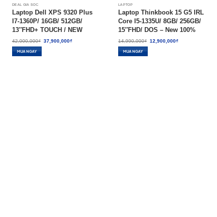
DEAL GIÁ SỐC
LAPTOP
Laptop Dell XPS 9320 Plus
Laptop Thinkbook 15 G5 IRL
I7-1360P/ 16GB/ 512GB/
Core I5-1335U/ 8GB/ 256GB/
13″FHD+ TOUCH / NEW
15″FHD/ DOS – New 100%
Giá
Giá
Giá
Giá
42,000,000
₫
37,900,000
₫
14,990,000
₫
12,900,000
₫
gốc
hiện
gốc
hiện
là:
tại
là:
tại
MUA NGAY
MUA NGAY
42,000,000₫.
là:
14,990,000₫.
là:
37,900,000₫.
12,900,000₫.