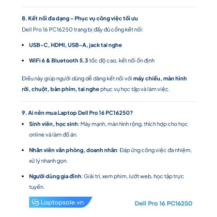
8. Kết nối đa dạng – Phục vụ công việc tối ưu
Dell Pro 16 PC16250 trang bị đầy đủ cổng kết nối:
USB-C, HDMI, USB-A, jack tai nghe
WiFi 6 & Bluetooth 5.3
tốc độ cao, kết nối ổn định
Điều này giúp người dùng dễ dàng kết nối với
máy chiếu, màn hình
rời, chuột, bàn phím, tai nghe
phục vụ học tập và làm việc.
9. Ai nên mua Laptop Dell Pro 16 PC16250?
Sinh viên, học sinh
: Máy mạnh, màn hình rộng, thích hợp cho học
online và làm đồ án.
Nhân viên văn phòng, doanh nhân
: Đáp ứng công việc đa nhiệm,
xử lý nhanh gọn.
Người dùng gia đình
: Giải trí, xem phim, lướt web, học tập trực
tuyến.