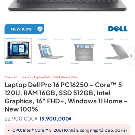
Trang chủ
Laptop
Laptop Dell
Dell Latitude ( Pro )
Laptop Dell Pro 16 PC16250 – Core™ 5
120U, RAM 16GB, SSD 512GB, Intel
Graphics, 16″ FHD+, Windows 11 Home –
New 100%
Giá
Giá
22,900,000
19,900,000
₫
₫
gốc
hiện
là:
tại
CPU
: Intel® Core™ 5 120U (10 nhân, xung nhịp tối đa 5.0GHz)
22,900,000₫.
là: