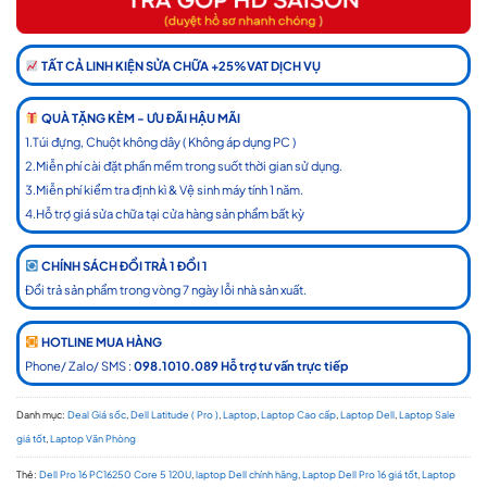
TẤT CẢ LINH KIỆN SỬA CHỮA +25%VAT DỊCH VỤ
QUÀ TẶNG KÈM - ƯU ĐÃI HẬU MÃI
1.Túi đựng, Chuột không dây ( Không áp dụng PC )
2.Miễn phí cài đặt phần mềm trong suốt thời gian sử dụng.
3.Miễn phí kiểm tra định kì & Vệ sinh máy tính 1 năm.
4.Hỗ trợ giá sửa chữa tại cửa hàng sản phẩm bất kỳ
CHÍNH SÁCH ĐỔI TRẢ 1 ĐỔI 1
Đổi trả sản phẩm trong vòng 7 ngày lỗi nhà sản xuất.
HOTLINE MUA HÀNG
Phone/ Zalo/ SMS :
098.1010.089 Hỗ trợ tư vấn trực tiếp
Danh mục:
Deal Giá sốc
,
Dell Latitude ( Pro )
,
Laptop
,
Laptop Cao cấp
,
Laptop Dell
,
Laptop Sale
giá tốt
,
Laptop Văn Phòng
Thẻ:
Dell Pro 16 PC16250 Core 5 120U
,
laptop Dell chính hãng
,
Laptop Dell Pro 16 giá tốt
,
Laptop