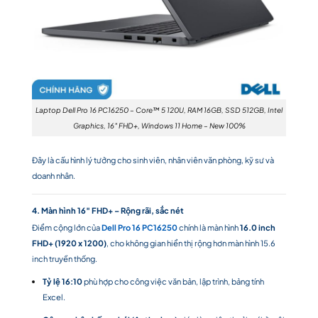
Laptop Dell Pro 16 PC16250 – Core™ 5 120U, RAM 16GB, SSD 512GB, Intel
Graphics, 16″ FHD+, Windows 11 Home – New 100%
Đây là cấu hình lý tưởng cho sinh viên, nhân viên văn phòng, kỹ sư và
doanh nhân.
4. Màn hình 16″ FHD+ – Rộng rãi, sắc nét
Điểm cộng lớn của
Dell Pro 16 PC16250
chính là màn hình
16.0 inch
FHD+ (1920 x 1200)
, cho không gian hiển thị rộng hơn màn hình 15.6
inch truyền thống.
Tỷ lệ 16:10
phù hợp cho công việc văn bản, lập trình, bảng tính
Excel.