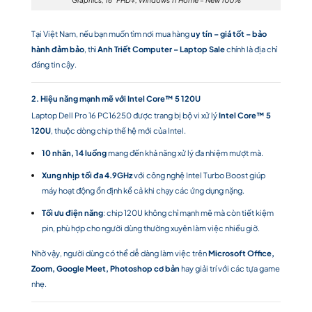
Tại Việt Nam, nếu bạn muốn tìm nơi mua hàng
uy tín – giá tốt – bảo
hành đảm bảo
, thì
Anh Triết Computer – Laptop Sale
chính là địa chỉ
đáng tin cậy.
2. Hiệu năng mạnh mẽ với Intel Core™ 5 120U
Laptop Dell Pro 16 PC16250 được trang bị bộ vi xử lý
Intel Core™ 5
120U
, thuộc dòng chip thế hệ mới của Intel.
10 nhân, 14 luồng
mang đến khả năng xử lý đa nhiệm mượt mà.
Xung nhịp tối đa 4.9GHz
với công nghệ Intel Turbo Boost giúp
máy hoạt động ổn định kể cả khi chạy các ứng dụng nặng.
Tối ưu điện năng
: chip 120U không chỉ mạnh mẽ mà còn tiết kiệm
pin, phù hợp cho người dùng thường xuyên làm việc nhiều giờ.
Nhờ vậy, người dùng có thể dễ dàng làm việc trên
Microsoft Office,
Zoom, Google Meet, Photoshop cơ bản
hay giải trí với các tựa game
nhẹ.