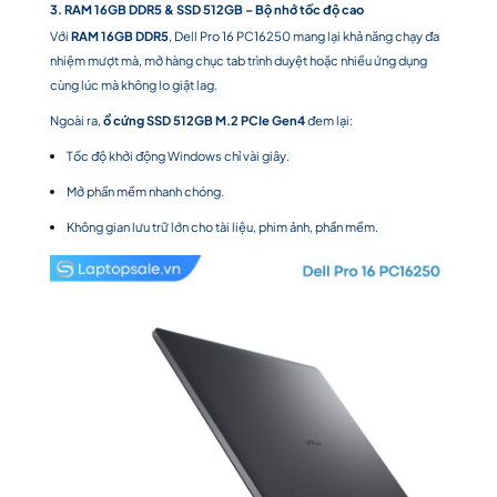
3. RAM 16GB DDR5 & SSD 512GB – Bộ nhớ tốc độ cao
Với
RAM 16GB DDR5
, Dell Pro 16 PC16250 mang lại khả năng chạy đa
nhiệm mượt mà, mở hàng chục tab trình duyệt hoặc nhiều ứng dụng
cùng lúc mà không lo giật lag.
Ngoài ra,
ổ cứng SSD 512GB M.2 PCIe Gen4
đem lại:
Tốc độ khởi động Windows chỉ vài giây.
Mở phần mềm nhanh chóng.
Không gian lưu trữ lớn cho tài liệu, phim ảnh, phần mềm.