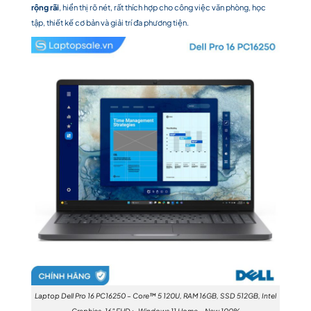
rộng rãi
, hiển thị rõ nét, rất thích hợp cho công việc văn phòng, học
tập, thiết kế cơ bản và giải trí đa phương tiện.
Laptop Dell Pro 16 PC16250 – Core™ 5 120U, RAM 16GB, SSD 512GB, Intel
Graphics, 16″ FHD+, Windows 11 Home – New 100%