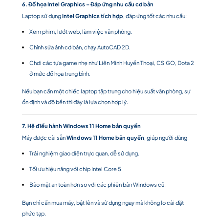
6. Đồ họa Intel Graphics – Đáp ứng nhu cầu cơ bản
Laptop sử dụng
Intel Graphics tích hợp
, đáp ứng tốt các nhu cầu:
Xem phim, lướt web, làm việc văn phòng.
Chỉnh sửa ảnh cơ bản, chạy AutoCAD 2D.
Chơi các tựa game nhẹ như Liên Minh Huyền Thoại, CS:GO, Dota 2
ở mức đồ họa trung bình.
Nếu bạn cần một chiếc laptop tập trung cho hiệu suất văn phòng, sự
ổn định và độ bền thì đây là lựa chọn hợp lý.
7. Hệ điều hành Windows 11 Home bản quyền
Máy được cài sẵn
Windows 11 Home bản quyền
, giúp người dùng:
Trải nghiệm giao diện trực quan, dễ sử dụng.
Tối ưu hiệu năng với chip Intel Core 5.
Bảo mật an toàn hơn so với các phiên bản Windows cũ.
Bạn chỉ cần mua máy, bật lên và sử dụng ngay mà không lo cài đặt
phức tạp.