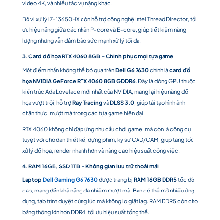
video 4K, và nhiều tác vụ nặng khác.
Bộ vi xử lý i7-13650HX còn hỗ trợ công nghệ Intel Thread Director, tối
ưu hiệu năng giữa các nhân P-core và E-core, giúp tiết kiệm năng
lượng nhưng vẫn đảm bảo sức mạnh xử lý tối đa.
3. Card đồ họa RTX 4060 8GB – Chinh phục mọi tựa game
Một điểm nhấn không thể bỏ qua trên
Dell G6 7630
chính là
card đồ
họa NVIDIA GeForce RTX 4060 8GB GDDR6
. Đây là dòng GPU thuộc
kiến trúc Ada Lovelace mới nhất của NVIDIA, mang lại hiệu năng đồ
họa vượt trội, hỗ trợ
Ray Tracing
và
DLSS 3.0
, giúp tái tạo hình ảnh
chân thực, mượt mà trong các tựa game hiện đại.
RTX 4060 không chỉ đáp ứng nhu cầu chơi game, mà còn là công cụ
tuyệt vời cho dân thiết kế, dựng phim, kỹ sư CAD/CAM, giúp tăng tốc
xử lý đồ họa, render nhanh hơn và nâng cao hiệu suất công việc.
4. RAM 16GB, SSD 1TB – Không gian lưu trữ thoải mái
Laptop
Dell Gaming G6 7630
được trang bị
RAM 16GB DDR5
tốc độ
cao, mang đến khả năng đa nhiệm mượt mà. Bạn có thể mở nhiều ứng
dụng, tab trình duyệt cùng lúc mà không lo giật lag. RAM DDR5 còn cho
băng thông lớn hơn DDR4, tối ưu hiệu suất tổng thể.