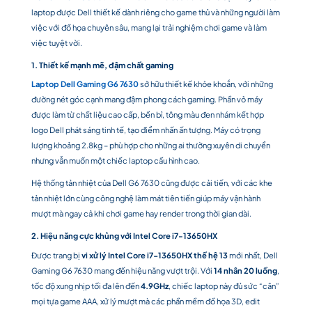
laptop được Dell thiết kế dành riêng cho game thủ và những người làm
việc với đồ họa chuyên sâu, mang lại trải nghiệm chơi game và làm
việc tuyệt vời.
1. Thiết kế mạnh mẽ, đậm chất gaming
Laptop Dell Gaming G6 7630
sở hữu thiết kế khỏe khoắn, với những
đường nét góc cạnh mang đậm phong cách gaming. Phần vỏ máy
được làm từ chất liệu cao cấp, bền bỉ, tông màu đen nhám kết hợp
logo Dell phát sáng tinh tế, tạo điểm nhấn ấn tượng. Máy có trọng
lượng khoảng 2.8kg – phù hợp cho những ai thường xuyên di chuyển
nhưng vẫn muốn một chiếc laptop cấu hình cao.
Hệ thống tản nhiệt của Dell G6 7630 cũng được cải tiến, với các khe
tản nhiệt lớn cùng công nghệ làm mát tiên tiến giúp máy vận hành
mượt mà ngay cả khi chơi game hay render trong thời gian dài.
2. Hiệu năng cực khủng với Intel Core i7-13650HX
Được trang bị
vi xử lý Intel Core i7-13650HX thế hệ 13
mới nhất, Dell
Gaming G6 7630 mang đến hiệu năng vượt trội. Với
14 nhân 20 luồng
,
tốc độ xung nhịp tối đa lên đến
4.9GHz
, chiếc laptop này đủ sức “cân”
mọi tựa game AAA, xử lý mượt mà các phần mềm đồ họa 3D, edit