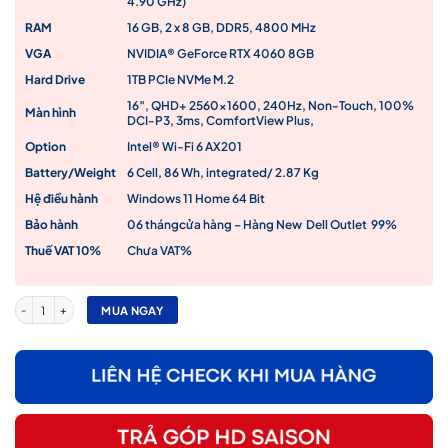
4.90 GHz)
27,500,000₫.
RAM
16 GB, 2 x 8 GB, DDR5, 4800 MHz
VGA
NVIDIA® GeForce RTX 4060 8GB
Hard Drive
1TB PCIe NVMe M.2
16″, QHD+ 2560×1600, 240Hz, Non-Touch, 100%
Màn hình
DCI-P3, 3ms, ComfortView Plus,
Option
Intel® Wi-Fi 6 AX201
Battery/Weight
6 Cell, 86 Wh, integrated/ 2.87 Kg
Hệ điều hành
Windows 11 Home 64 Bit
Bảo hành
06 thángcửa hàng – Hàng New Dell Outlet 99%
Thuế VAT 10%
Chưa VAT%
Laptop Dell Gaming G6 7630 i7-13650HX/ 16GBRAM/ 1TB SSD / RTX 4060 8G / Win 11 Hom
MUA NGAY