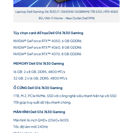
Laptop Dell Gaming G6 7630 i7-13650HX/ 16GBRAM/ 1TB SSD / RTX 4060
8G / Win 11 Home – New Outlet Dell 99%
Tùy chọn card đồ họa
Dell G16 7630 Gaming
NVIDIA® GeForce RTX™ 4050, 6 GB GDDR6
NVIDIA® GeForce RTX™ 4060, 8 GB GDDR6
NVIDIA® GeForce RTX™ 4070, 8 GB GDDR6
MEMORY
Dell G16 7630 Gaming
16 GB: 2 x 8 GB, DDR5, 4800 MT/s
32 GB: 2 x 16 GB, DDR5, 4800 MT/s
Ổ CỨNG
Dell G16 7630 Gaming
1 TB, M.2, PCIe NVMe, SSD với công nghệ siêu nhanh hiện tại với SSD
1TB giúp truy xuất dữ liệu nhanh chóng.
MÀN HÌNH
Dell G16 7630 Gaming
Màn hình 16 inch QHD+ (2560×1600)
Tốc độ làm mới 240Hz