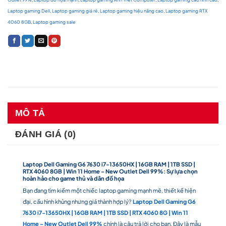
Laptop gaming Dell
,
Laptop gaming giá rẻ
,
Laptop gaming hiệu năng cao
,
Laptop gaming RTX
4060 8GB
,
Laptop gaming sale
MÔ TẢ
ĐÁNH GIÁ (0)
Laptop Dell Gaming G6 7630 i7-13650HX | 16GB RAM | 1TB SSD |
RTX 4060 8GB | Win 11 Home – New Outlet Dell 99%: Sự lựa chọn
hoàn hảo cho game thủ và dân đồ họa
Bạn đang tìm kiếm một chiếc laptop gaming mạnh mẽ, thiết kế hiện
đại, cấu hình khủng nhưng giá thành hợp lý?
Laptop Dell Gaming G6
7630 i7-13650HX | 16GB RAM | 1TB SSD | RTX 4060 8G | Win 11
Home – New Outlet Dell 99%
chính là câu trả lời cho bạn. Đây là mẫu