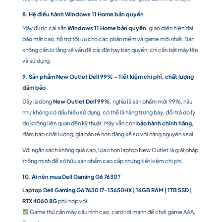
8. Hệ điều hành Windows 11 Home bản quyền
Máy được cài sẵn
Windows 11 Home bản quyền
, giao diện hiện đại,
bảo mật cao, hỗ trợ tối ưu cho các phần mềm và game mới nhất. Bạn
không cần lo lắng về vấn đề cài đặt hay bản quyền, chỉ cần bật máy lên
và sử dụng.
9. Sản phẩm New Outlet Dell 99% – Tiết kiệm chi phí, chất lượng
đảm bảo
Đây là dòng
New Outlet Dell 99%
, nghĩa là sản phẩm mới 99%, hầu
như không có dấu hiệu sử dụng, có thể là hàng trưng bày, đổi trả do lý
do không liên quan đến kỹ thuật. Máy vẫn còn
bảo hành chính hãng
,
đảm bảo chất lượng, giá bán rẻ hơn đáng kể so với hàng nguyên seal.
Với ngân sách không quá cao, lựa chọn laptop New Outlet là giải pháp
thông minh để sở hữu sản phẩm cao cấp nhưng tiết kiệm chi phí.
10. Ai nên mua Dell Gaming G6 7630?
Laptop Dell Gaming G6 7630 i7-13650HX | 16GB RAM | 1TB SSD |
RTX 4060 8G
phù hợp với:
Game thủ cần máy cấu hình cao, card rời mạnh để chơi game AAA,