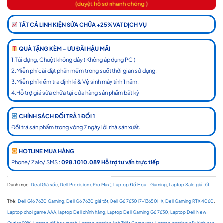
TẤT CẢ LINH KIỆN SỬA CHỮA +25%VAT DỊCH VỤ
QUÀ TẶNG KÈM - ƯU ĐÃI HẬU MÃI
1.Túi đựng, Chuột không dây ( Không áp dụng PC )
2.Miễn phí cài đặt phần mềm trong suốt thời gian sử dụng.
3.Miễn phí kiểm tra định kì & Vệ sinh máy tính 1 năm.
4.Hỗ trợ giá sửa chữa tại cửa hàng sản phẩm bất kỳ
CHÍNH SÁCH ĐỔI TRẢ 1 ĐỔI 1
Đổi trả sản phẩm trong vòng 7 ngày lỗi nhà sản xuất.
HOTLINE MUA HÀNG
Phone/ Zalo/ SMS :
098.1010.089 Hỗ trợ tư vấn trực tiếp
Danh mục:
Deal Giá sốc
,
Dell Precision ( Pro Max )
,
Laptop Đồ Họa - Gaming
,
Laptop Sale giá tốt
Thẻ:
Dell G16 7630 Gaming
,
Dell G6 7630 giá tốt
,
Dell G6 7630 i7-13650HX
,
Dell Gaming RTX 4060
,
Laptop chơi game AAA
,
laptop Dell chính hãng
,
Laptop Dell Gaming G6 7630
,
Laptop Dell New
Outlet 99%
,
Laptop đồ họa mạnh
,
Laptop gaming Anh Triết Computer
,
Laptop gaming cấu hình cao
,