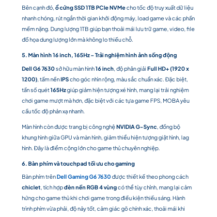
Bên cạnh đó,
ổ cứng SSD 1TB PCIe NVMe
cho tốc độ truy xuất dữ liệu
nhanh chóng, rút ngắn thời gian khởi động máy, load game và các phần
mềm nặng. Dung lượng 1TB giúp bạn thoải mái lưu trữ game, video, file
đồ họa dung lượng lớn mà không lo thiếu chỗ.
5. Màn hình 16 inch, 165Hz – Trải nghiệm hình ảnh sống động
Dell G6 7630
sở hữu màn hình
16 inch
, độ phân giải
Full HD+ (1920 x
1200)
, tấm nền
IPS
cho góc nhìn rộng, màu sắc chuẩn xác. Đặc biệt,
tần số quét
165Hz
giúp giảm hiện tượng xé hình, mang lại trải nghiệm
chơi game mượt mà hơn, đặc biệt với các tựa game FPS, MOBA yêu
cầu tốc độ phản xạ nhanh.
Màn hình còn được trang bị công nghệ
NVIDIA G-Sync
, đồng bộ
khung hình giữa GPU và màn hình, giảm thiểu hiện tượng giật hình, lag
hình. Đây là điểm cộng lớn cho game thủ chuyên nghiệp.
6. Bàn phím và touchpad tối ưu cho gaming
Bàn phím trên
Dell Gaming G6 7630
được thiết kế theo phong cách
chiclet
, tích hợp
đèn nền RGB 4 vùng
có thể tùy chỉnh, mang lại cảm
hứng cho game thủ khi chơi game trong điều kiện thiếu sáng. Hành
trình phím vừa phải, độ nảy tốt, cảm giác gõ chính xác, thoải mái khi