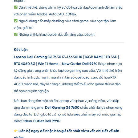
Esport.
Dân thiết kế, dựng phim, kỹ sư đồ họa cần laptop mạnh để làm việc
với phần mềm Adobe, AutoCAD, 3DMax.
Người dùng cần máy đa năng: vừa chơi game, vừa học tập, làm
việc, giải trí.
Những ai thích laptop bền bỉ, dễ nâng cấp, bảo trì.
Kết luận
Laptop Dell Gaming G6 7630 i7-13650HX | 16GB RAM | 1TB SSD |
RTX 4060 8G | Win 11 Home – New Outlet Dell 99%
là lựa chọn cực
kỳ đáng giá trong phân khúc laptop gaming cao cấp. Với thiết kế hiện
đại, cấu hình cực mạnh, màn hình tần số quét cao, card đồ họa RTX
4060 mạnh mẽ, đây là công cụ không thể thiếu cho game thủ và dân
đồ họa chuyên nghiệp.
Nếu bạn đang tìm một chiếc laptop vừa phục vụ công việc, vừa đáp
ứng đam mê game,
Dell Gaming G6 7630
chắc chắn là lựa chọn xứng
đáng đầu tư. Đừng bỏ lỡ cơ hội sở hữu siêu phẩm này với mức giá hấp
dẫn từ
New Outlet Dell 99%
!
Liên hệ ngay để nhận báo giá tốt nhất và tư vấn chi tiết về sản
phẩm!