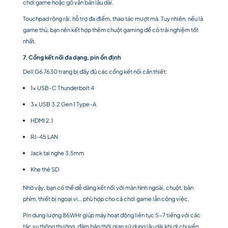
chơi game hoặc gõ văn bản lâu dài.
Touchpad rộng rãi, hỗ trợ đa điểm, thao tác mượt mà. Tuy nhiên, nếu là
game thủ, bạn nên kết hợp thêm chuột gaming để có trải nghiệm tốt
nhất.
7. Cổng kết nối đa dạng, pin ổn định
Dell G6 7630 trang bị đầy đủ các cổng kết nối cần thiết:
1x USB-C Thunderbolt 4
3x USB 3.2 Gen 1 Type-A
HDMI 2.1
RJ-45 LAN
Jack tai nghe 3.5mm
Khe thẻ SD
Nhờ vậy, bạn có thể dễ dàng kết nối với màn hình ngoài, chuột, bàn
phím, thiết bị ngoại vi… phù hợp cho cả chơi game lẫn công việc.
Pin dung lượng 86WHr giúp máy hoạt động liên tục 5-7 tiếng với các
tác vụ thông thường, đảm bảo thời gian sử dụng lâu dài khi di chuyển.