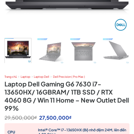
Trang chủ
Laptop
Laptop Dell
Dell Precision ( Pro Max )
Laptop Dell Gaming G6 7630 i7-
13650HX/ 16GBRAM/ 1TB SSD / RTX
4060 8G / Win 11 Home – New Outlet Dell
99%
Giá
Giá
29,500,000
27,500,000
₫
₫
gốc
hiện
là:
tại
Intel® Core™ i7-13650HX (Bộ nhớ đệm 24M, lên đến
29,500,000₫.
là:
CPU