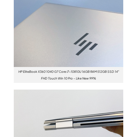
HP EliteBook X360 1040 G7 Core i7-10810U 16GB RAM 512GB SSD 14″
FHD Touch Win 10 Pro – Like New 99%