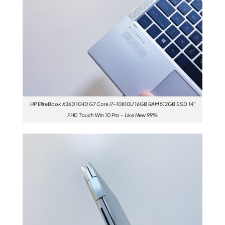
HP EliteBook X360 1040 G7 Core i7-10810U 16GB RAM 512GB SSD 14″
FHD Touch Win 10 Pro – Like New 99%