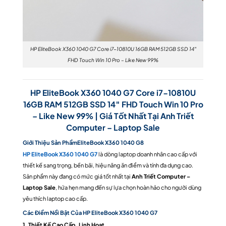
HP EliteBook X360 1040 G7 Core i7-10810U 16GB RAM 512GB SSD 14″
FHD Touch Win 10 Pro – Like New 99%
HP EliteBook X360 1040 G7 Core i7-10810U
16GB RAM 512GB SSD 14″ FHD Touch Win 10 Pro
– Like New 99% | Giá Tốt Nhất Tại Anh Triết
Computer – Laptop Sale
Giới Thiệu Sản PhẩmEliteBook X360 1040 G8
HP EliteBook X360 1040 G7
là dòng laptop doanh nhân cao cấp với
thiết kế sang trọng, bền bãi, hiệu năng ăn điểm và tính đa dụng cao.
Sản phẩm này đang có mức giá tốt nhất tại
Anh Triết Computer –
Laptop Sale
, hứa hẹn mang đến sự lựa chọn hoàn hảo cho người dùng
yêu thích laptop cao cấp.
Các Điểm Nổi Bật Của HP EliteBook X360 1040 G7
1. Thiết Kế Cao Cấp, Linh Hoạt