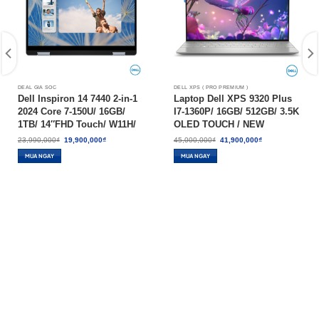
DEAL GIÁ SỐC
DELL XPS ( PRO PREMIUM )
Dell Inspiron 14 7440 2-in-1
Laptop Dell XPS 9320 Plus
2024 Core 7-150U/ 16GB/
I7-1360P/ 16GB/ 512GB/ 3.5K
1TB/ 14″FHD Touch/ W11H/
OLED TOUCH / NEW
Ice Blue – New 100%
Giá
Giá
Giá
Giá
23,990,000
₫
19,900,000
₫
45,000,000
₫
41,900,000
₫
gốc
hiện
gốc
hiện
là:
tại
là:
tại
MUA NGAY
MUA NGAY
23,990,000₫.
là:
45,000,000₫.
là:
19,900,000₫.
41,900,000₫.