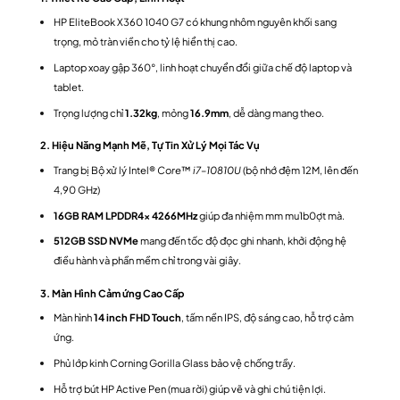
HP EliteBook X360 1040 G7 có khung nhôm nguyên khối sang
trọng, mỏ tràn viền cho tỷ lệ hiển thị cao.
Laptop xoay gập 360°, linh hoạt chuyển đổi giữa chế độ laptop và
tablet.
Trọng lượng chỉ
1.32kg
, mỏng
16.9mm
, dễ dàng mang theo.
2. Hiệu Năng Mạnh Mẽ, Tự Tin Xử Lý Mọi Tác Vụ
Trang bị Bộ xử lý Intel®
Core
™
i7
–
10810U
(bộ nhớ đệm 12M, lên đến
4,90 GHz)
16GB RAM LPDDR4x 4266MHz
giúp đa nhiệm mm mu1b0ợt mà.
512GB SSD NVMe
mang đến tốc độ đọc ghi nhanh, khởi động hệ
điều hành và phần mềm chỉ trong vài giây.
3. Màn Hình Cảm ứng Cao Cấp
Màn hình
14 inch FHD Touch
, tấm nền IPS, độ sáng cao, hỗ trợ cảm
ứng.
Phủ lớp kinh Corning Gorilla Glass bảo vệ chống trầy.
Hỗ trợ bút HP Active Pen (mua rời) giúp vẽ và ghi chú tiện lợi.