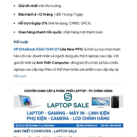
Giá tốt nhất
trên thị trường.
Bảo hành 6-12 tháng
, 1 đổi 1 trong 7 ngày.
Hỗ trợ trả góp 0%
(thẻ tín dụng, CMND, GPLX).
Giao hàng nhanh tồn quốc
, nhận hàng mới thành toán.
Kết Luận
HP EliteBook X360 1040 G7
Like New 99%
là một sự lựa chọn hoàn
hảo với các doanh nhân và người dùng yêu thích laptop cao cấp. Với
giá tốt nhất tại
Anh Triết Computer
, đừng bỏ lỡ cơ hội sở hữu chiếc
laptop cao cấp này! Bàn có thể tham khảo sản phẩm cao cấp này tại
HP.com
ANH TRIẾT COMPUTER – LAPTOP SALE