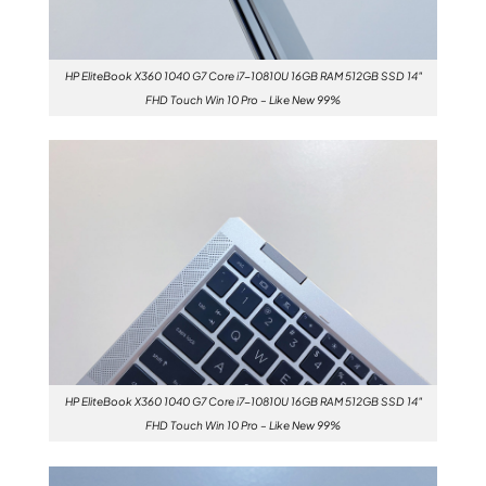
HP EliteBook X360 1040 G7 Core i7-10810U 16GB RAM 512GB SSD 14″
FHD Touch Win 10 Pro – Like New 99%
HP EliteBook X360 1040 G7 Core i7-10810U 16GB RAM 512GB SSD 14″
FHD Touch Win 10 Pro – Like New 99%