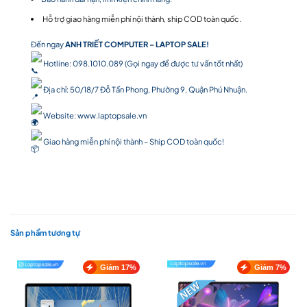
Hỗ trợ giao hàng miễn phí nội thành, ship COD toàn quốc.
Đến ngay
ANH TRIẾT COMPUTER – LAPTOP SALE!
Hotline: 098.1010.089 (Gọi ngay để được tư vấn tốt nhất)
Địa chỉ: 50/18/7 Đỗ Tấn Phong, Phường 9, Quận Phú Nhuận.
Website:
www.laptopsale.vn
Giao hàng miễn phí nội thành – Ship COD toàn quốc!
Sản phẩm tương tự
Giảm 17%
Giảm 7%