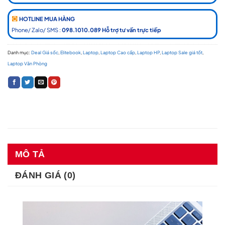
HOTLINE MUA HÀNG
Phone/ Zalo/ SMS :
098.1010.089 Hỗ trợ tư vấn trực tiếp
Danh mục:
Deal Giá sốc
,
Elitebook
,
Laptop
,
Laptop Cao cấp
,
Laptop HP
,
Laptop Sale giá tốt
,
Laptop Văn Phòng
MÔ TẢ
ĐÁNH GIÁ (0)