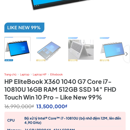
Trang chủ
Laptop
Laptop HP
Elitebook
HP EliteBook X360 1040 G7 Core i7-
10810U 16GB RAM 512GB SSD 14″ FHD
Touch Win 10 Pro – Like New 99%
Giá
Giá
16,990,000
13,500,000
₫
₫
gốc
hiện
là:
tại
Bộ xử lý Intel® Core™ i7-10810U (bộ nhớ đệm 12M, lên đến
16,990,000₫.
là:
CPU
4,90 GHz)
13,500,000₫.