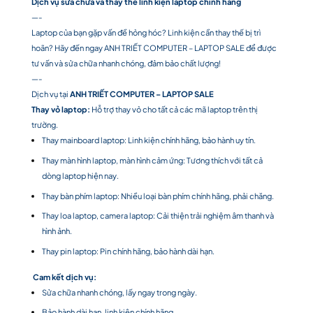
Dịch vụ sửa chữa và thay thế linh kiện laptop chính hãng
—-
Laptop của bạn gặp vấn đề hỏng hóc? Linh kiện cần thay thế bị trì
hoãn? Hãy đến ngay ANH TRIẾT COMPUTER – LAPTOP SALE để được
tư vấn và sửa chữa nhanh chóng, đảm bảo chất lượng!
—-
Dịch vụ tại
ANH TRIẾT COMPUTER – LAPTOP SALE
Thay vỏ laptop:
Hỗ trợ thay vỏ cho tất cả các mã laptop trên thị
trường.
Thay mainboard laptop: Linh kiện chính hãng, bảo hành uy tín.
Thay màn hình laptop, màn hình cảm ứng: Tương thích với tất cả
dòng laptop hiện nay.
Thay bàn phím laptop: Nhiều loại bàn phím chính hãng, phải chăng.
Thay loa laptop, camera laptop: Cải thiện trải nghiệm âm thanh và
hình ảnh.
Thay pin laptop: Pin chính hãng, bảo hành dài hạn.
Cam kết dịch vụ:
Sửa chữa nhanh chóng, lấy ngay trong ngày.
Bảo hành dài hạn, linh kiện chính hãng.