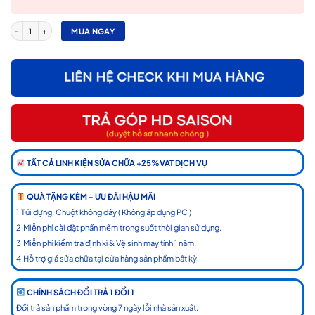
HP EliteBook X360 1040 G7 Core i7-10810U 16GB RAM 512GB SSD 14″ FHD Touch Win 10 
MUA NGAY
TẤT CẢ LINH KIỆN SỬA CHỮA +25%VAT DỊCH VỤ
QUÀ TẶNG KÈM - ƯU ĐÃI HẬU MÃI
1.Túi đựng, Chuột không dây ( Không áp dụng PC )
2.Miễn phí cài đặt phần mềm trong suốt thời gian sử dụng.
3.Miễn phí kiểm tra định kì & Vệ sinh máy tính 1 năm.
4.Hỗ trợ giá sửa chữa tại cửa hàng sản phẩm bất kỳ
CHÍNH SÁCH ĐỔI TRẢ 1 ĐỔI 1
Đổi trả sản phẩm trong vòng 7 ngày lỗi nhà sản xuất.