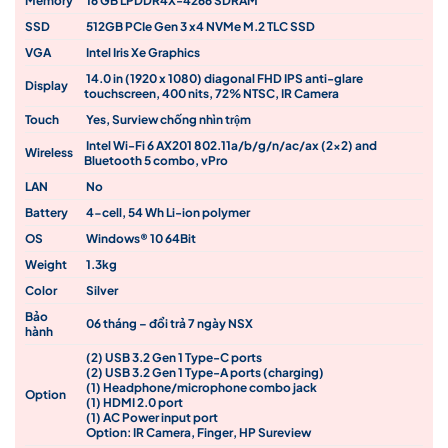
Memory
16 GB LPDDR4X-4266 SDRAM
SSD
512GB PCIe Gen 3 x4 NVMe M.2 TLC SSD
VGA
Intel Iris Xe Graphics
14.0 in (1920 x 1080) diagonal FHD IPS anti-glare
Display
touchscreen, 400 nits, 72% NTSC, IR Camera
Touch
Yes, Surview chống nhìn trộm
Intel Wi-Fi 6 AX201 802.11a/b/g/n/ac/ax (2×2) and
Wireless
Bluetooth 5 combo, vPro
LAN
No
Battery
4-cell, 54 Wh Li-ion polymer
OS
Windows® 10 64Bit
Weight
1.3kg
Color
Silver
Bảo
06 tháng – đổi trả 7 ngày NSX
hành
(2) USB 3.2 Gen 1 Type-C ports
(2) USB 3.2 Gen 1 Type-A ports (charging)
(1) Headphone/microphone combo jack
Option
(1) HDMI 2.0 port
(1) AC Power input port
Option: IR Camera, Finger, HP Sureview