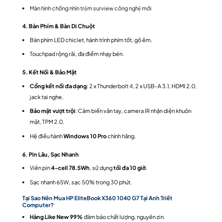
Màn hình chống nhìn trộm surview công nghệ mới
4. Bàn Phím & Bàn Di Chuột
Bàn phím LED chiclet, hành trình phím tốt, gõ êm.
Touchpad rộng rãi, đa điểm nhạy bén.
5. Kết Nối & Bảo Mật
Cổng kết nối đa dạng
: 2 x Thunderbolt 4, 2 x USB-A 3.1, HDMI 2.0,
jack tai nghe.
Bảo mật vượt trội
: Cảm biến vân tay, camera IR nhận diện khuôn
mặt, TPM 2.0.
Hệ điều hành
Windows 10 Pro
chính hãng.
6. Pin Lâu, Sạc Nhanh
Viên pin
4-cell 78.5Wh
, sử dụng
tối đa 10 giờ
.
Sạc nhanh 65W, sạc 50% trong 30 phút.
T
ại Sao Nên Mua HP EliteBook X360 1040 G7 Tại Anh Triết
Computer?
Hàng Like New 99%
đảm bảo chất lượng, nguyên zin.