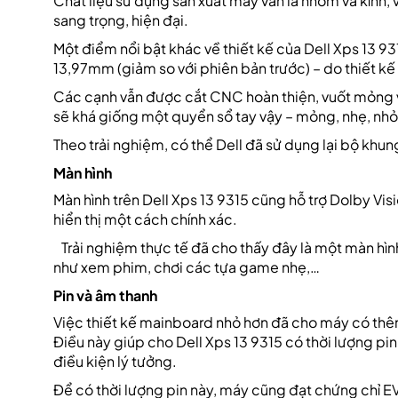
Chất liệu sử dụng sản xuất máy vẫn là nhôm và kính,
sang trọng, hiện đại.
Một điểm nổi bật khác về thiết kế của Dell Xps 13 
13,97mm (giảm so với phiên bản trước) – do thiết kế 
Các cạnh vẫn được cắt CNC hoàn thiện, vuốt mỏng về
sẽ khá giống một quyển sổ tay vậy – mỏng, nhẹ, nhỏ
Theo trải nghiệm, có thể Dell đã sử dụng lại bộ khun
Màn hình
Màn hình trên Dell Xps 13 9315 cũng hỗ trợ Dolby Vi
hiển thị một cách chính xác.
Trải nghiệm thực tế đã cho thấy đây là một màn hình t
như xem phim, chơi các tựa game nhẹ,…
Pin và âm thanh
Việc thiết kế mainboard nhỏ hơn đã cho máy có thêm
Điều này giúp cho Dell Xps 13 9315 có thời lượng pi
điều kiện lý tưởng.
Để có thời lượng pin này, máy cũng đạt chứng chỉ E