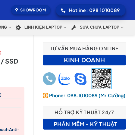
Hotline: 098 1010089
SHOWROOM
ÒNG
LINH KIỆN LAPTOP
SỬA CHỮA LAPTOP
TƯ VẤN MUA HÀNG ONLINE
)
B/ SSD
)
Phone: 098.1010089 (Mr.Cường)
500,000₫.
HỖ TRỢ KỸ THUẬT 24/7
ouch Anti-