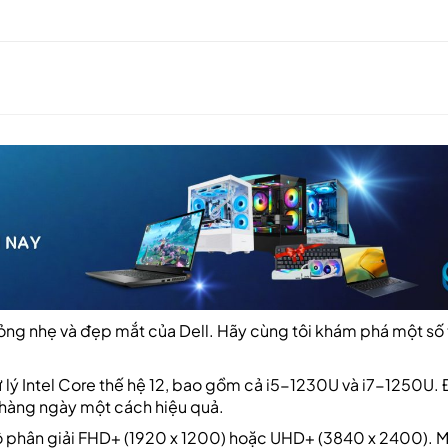
mỏng nhẹ và đẹp mắt của Dell. Hãy cùng tôi khám phá một số
xử lý Intel Core thế hệ 12, bao gồm cả i5-1230U và i7-1250U. 
c hàng ngày một cách hiệu quả.
 độ phân giải FHD+ (1920 x 1200) hoặc UHD+ (3840 x 2400). 