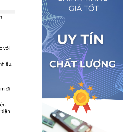
n
o với
nhiều.
ảm đi
Bên
 tiện