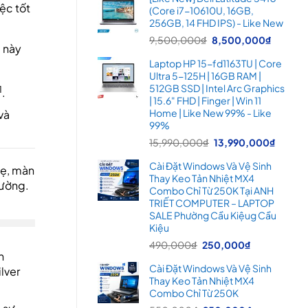
là:
tại
ệc tốt
(Core i7-10610U, 16GB,
16,900,000₫.
là:
256GB, 14 FHD IPS) - Like New
14,99
Giá
Giá
9,500,000
₫
8,500,000
₫
u này
gốc
hiện
Laptop HP 15-fd1163TU | Core
là:
tại
Ultra 5-125H | 16GB RAM |
9,500,000₫.
là:
512GB SSD | Intel Arc Graphics
1
.
8,500
| 15.6" FHD | Finger | Win 11
Home | Like New 99% - Like
và
99%
Giá
Giá
15,990,000
₫
13,990,000
₫
gốc
hiện
Cài Đặt Windows Và Vệ Sinh
hẹ, màn
là:
tại
Thay Keo Tản Nhiệt MX4
15,990,000₫.
là:
rường.
Combo Chỉ Từ 250K Tại ANH
13,99
TRIẾT COMPUTER – LAPTOP
SALE Phường Cầu Kiệug Cầu
Kiệu
Giá
Giá
490,000
₫
250,000
₫
n
gốc
hiện
Cài Đặt Windows Và Vệ Sinh
lver
là:
tại
Thay Keo Tản Nhiệt MX4
490,000₫.
là:
Combo Chỉ Từ 250K
250,000₫