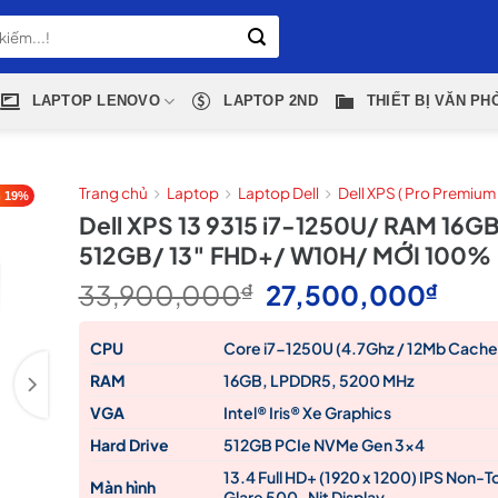
LAPTOP LENOVO
LAPTOP 2ND
THIẾT BỊ VĂN PH
Trang chủ
Laptop
Laptop Dell
Dell XPS ( Pro Premium 
 19%
Dell XPS 13 9315 i7-1250U/ RAM 16G
512GB/ 13″ FHD+/ W10H/ MỚI 100%
Giá
Giá
33,900,000
₫
27,500,000
₫
gốc
hiện
là:
tại
CPU
Core i7-1250U (4.7Ghz / 12Mb Cache
33,900,000₫.
là:
RAM
16GB, LPDDR5, 5200 MHz
27,
VGA
Intel® Iris® Xe Graphics
Hard Drive
512GB PCIe NVMe Gen 3×4
13.4 Full HD+ (1920 x 1200) IPS Non-T
Màn hình
Glare 500-Nit Display