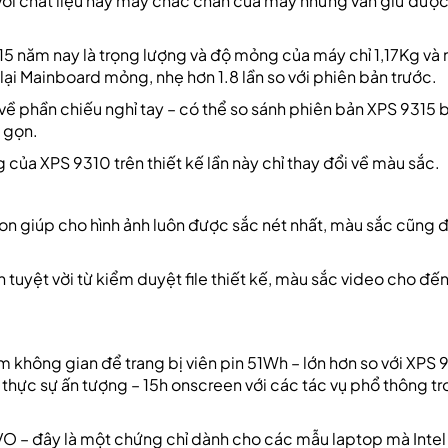
 với chất liệu này máy chắc chắn của máy nhưng vẫn giữ được
9315 năm nay là trọng lượng và độ mỏng của máy chỉ 1,17Kg v
lại Mainboard mỏng, nhẹ hơn 1.8 lần so với phiên bản trước.
 phần chiếu nghỉ tay – có thể so sánh phiên bản XPS 9315 
 gọn.
g của XPS 9310 trên thiết kế lần này chỉ thay đổi về màu sắc.
sion giúp cho hình ảnh luôn được sắc nét nhất, màu sắc cũng
uyệt vời từ kiểm duyệt file thiết kế, màu sắc video cho đến g
 không gian để trang bị viên pin 51Wh – lớn hơn so với XPS 
n thực sự ấn tượng – 15h onscreen với các tác vụ phổ thông t
VO – đây là một chứng chỉ dành cho các mẫu laptop mà Inte