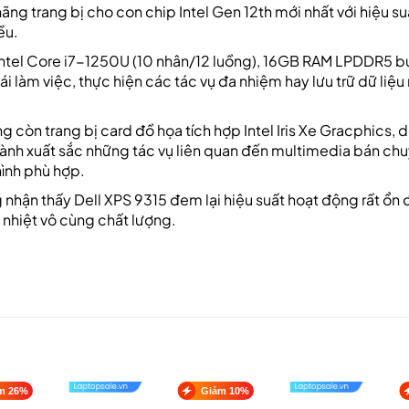
g trang bị cho con chip Intel Gen 12th mới nhất với hiệu su
ều.
Intel Core i7-1250U (10 nhân/12 luồng), 16GB RAM LPDDR5 b
làm việc, thực hiện các tác vụ đa nhiệm hay lưu trữ dữ liệu
òn trang bị card đồ họa tích hợp Intel Iris Xe Gracphics, d
hành xuất sắc những tác vụ liên quan đến multimedia bán ch
ình phù hợp.
 nhận thấy Dell XPS 9315 đem lại hiệu suất hoạt động rất ổn 
 nhiệt vô cùng chất lượng.
m 26%
Giảm 10%