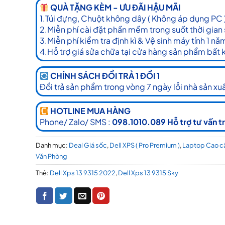
QUÀ TẶNG KÈM - ƯU ĐÃI HẬU MÃI
1.Túi đựng, Chuột không dây ( Không áp dụng PC 
2.Miễn phí cài đặt phần mềm trong suốt thời gian
3.Miễn phí kiểm tra định kì & Vệ sinh máy tính 1 nă
4.Hỗ trợ giá sửa chữa tại cửa hàng sản phẩm bất 
CHÍNH SÁCH ĐỔI TRẢ 1 ĐỔI 1
Đổi trả sản phẩm trong vòng 7 ngày lỗi nhà sản xuấ
HOTLINE MUA HÀNG
Phone/ Zalo/ SMS :
098.1010.089 Hỗ trợ tư vấn t
Danh mục:
Deal Giá sốc
,
Dell XPS ( Pro Premium )
,
Laptop Cao c
Văn Phòng
Thẻ:
Dell Xps 13 9315 2022
,
Dell Xps 13 9315 Sky