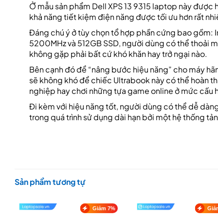
Ở mẫu sản phẩm Dell XPS 13 9315 laptop này được hãn
khả năng tiết kiệm điện năng được tối ưu hơn rất nhi
Đáng chú ý ở tùy chọn tổ hợp phần cứng bao gồm: 
5200MHz và 512GB SSD, người dùng có thể thoải mái 
không gặp phải bất cứ khó khăn hay trở ngại nào.
Bên cạnh đó để “nâng bước hiệu năng” cho máy hãng c
sẽ không khó để chiếc Ultrabook này có thể hoàn t
nghiệp hay chơi những tựa game online ở mức cấu h
Đi kèm với hiệu năng tốt, người dùng có thể dễ dàng
trong quá trình sử dụng dài hạn bởi một hệ thống tản
Sản phẩm tương tự
Giảm 7%
Giả