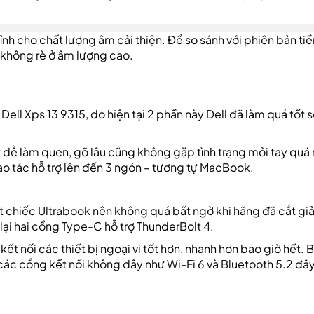
nh cho chất lượng âm cải thiện. Để so sánh với phiên bản tiề
, không rè ở âm lượng cao.
ell Xps 13 9315, do hiện tại 2 phần này Dell đã làm quá tốt s
ý dễ làm quen, gõ lâu cũng không gặp tình trạng mỏi tay quá 
o tác hỗ trợ lên đến 3 ngón – tương tự MacBook.
t chiếc Ultrabook nên không quá bất ngờ khi hãng đã cắt gi
 lại hai cổng Type-C hỗ trợ ThunderBolt 4.
kết nối các thiết bị ngoại vi tốt hơn, nhanh hơn bao giờ hết. 
các cổng kết nối không dây như Wi-Fi 6 và Bluetooth 5.2 đây