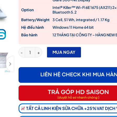
Intel® Killer™ Wi-Fi 6E 1675 (AX211) 2×
Option
Bluetooth 5.2
Battery/Weight
3 Cell, 51 Wh, integrated / 1.17 Kg
Hệ điều hành
Windows 11 Home 64 bit
Bảo hành
12 THÁNG TẠI CÔNG TY – HÀNG NEW
Dell XPS 13 9315 i7-1250U/ RAM 16GB/ SSD 512GB/ 
MUA NGAY
TẤT CẢ LINH KIỆN SỬA CHỮA +25%VAT DỊCH