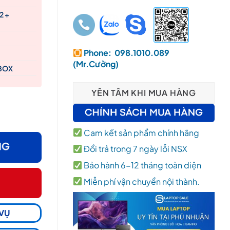
2 +
Phone: 098.1010.089
(Mr.Cường)
 BOX
YÊN TÂM KHI MUA HÀNG
13″ FHD+/ W10H/ MỚI 100% số lượng
Cam kết sản phẩm chính hãng
Đổi trả trong 7 ngày lỗi NSX
Bảo hành 6-12 tháng toàn diện
Miễn phí vận chuyển nội thành.
 VỤ