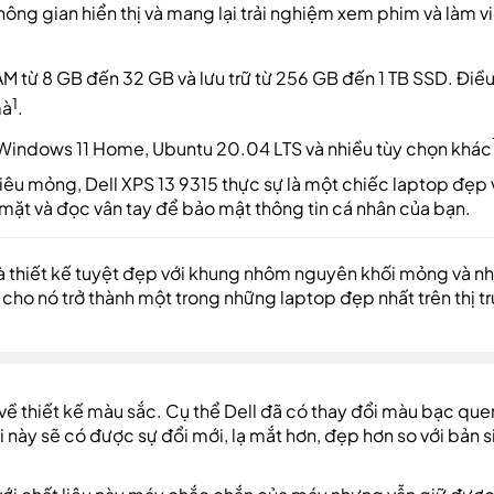
hông gian hiển thị và mang lại trải nghiệm xem phim và làm vi
AM từ 8 GB đến 32 GB và lưu trữ từ 256 GB đến 1 TB SSD. Điề
1
mà
.
, Windows 11 Home, Ubuntu 20.04 LTS và nhiều tùy chọn khác
siêu mỏng, Dell XPS 13 9315 thực sự là một chiếc laptop đẹp 
mặt và đọc vân tay để bảo mật thông tin cá nhân của bạn.
là thiết kế tuyệt đẹp với khung nhôm nguyên khối mỏng và n
 cho nó trở thành một trong những laptop đẹp nhất trên thị t
về thiết kế màu sắc. Cụ thể Dell đã có thay đổi màu bạc que
này sẽ có được sự đổi mới, lạ mắt hơn, đẹp hơn so với bản si