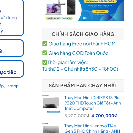
)
 sử dụng.
m.
kỳ
CHÍNH SÁCH GIAO HÀNG
Giao hàng Free nội thành HCM
t.
Giao hàng COD Toàn Quốc
Thời gian làm việc:
Từ thứ 2 – Chủ nhật(8h30 – 18h00)
rực tiếp
SẢN PHẨM BÁN CHẠY NHẤT
ấp
,
Laptop
Thay Màn Hình Dell XPS 13 Plus
9320 FHD Touch Giá Tốt - Anh
Triết Computer
Giá
Giá
5,900,000
₫
4,700,000
₫
gốc
hiện
Thay Màn Hình Lenovo T14s
là:
tại
Gen 5 FHD Chính Hãng - ANH