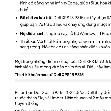
hình có công nghệ InfinityEdge, giúp tối ưu hóa k
1
hơn
.
Bộ nhớ và lưu trữ
: Dell XPS 13 9315 có tùy chọn R
giúp bạn lưu trữ dữ liệu và chạy ứng dụng mượt 
Hệ điều hành
: Laptop này hỗ trợ Windows 11 Pro
Thiết kế
: Với thiết kế mỏng nhẹ và viền màn hình 
sang trọng. Nó còn có tính năng nhận diện khuôn 
Một trong những điểm nổi bật của Dell XPS 13 9315 
hình viền siêu mỏng và bàn phím êm ái. Điều này làm
Thiết kế hoàn hảo từ Dell XPS 13 9315
Phiên bản Dell Xps 13 9315 2022 được Dell thay đổi 
thuộc thành Sky và Umber. Nhìn chung với 2 màu mới 
truyền thống.