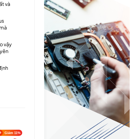
ất và
us
 mà
o vậy
uyên
định
Giảm 11%