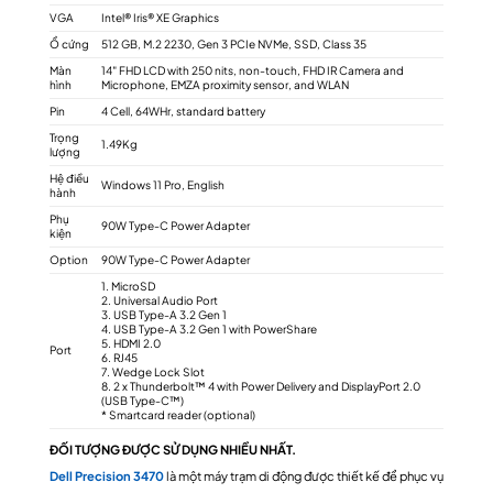
VGA
Intel® Iris® XE Graphics
Ổ cứng
512 GB, M.2 2230, Gen 3 PCIe NVMe, SSD, Class 35
Màn
14″ FHD LCD with 250 nits, non-touch, FHD IR Camera and
hình
Microphone, EMZA proximity sensor, and WLAN
Pin
4 Cell, 64WHr, standard battery
Trọng
1.49Kg
lượng
Hệ điều
Windows 11 Pro, English
hành
Phụ
90W Type-C Power Adapter
kiện
Option
90W Type-C Power Adapter
1. MicroSD
2. Universal Audio Port
3. USB Type-A 3.2 Gen 1
4. USB Type-A 3.2 Gen 1 with PowerShare
5. HDMI 2.0
Port
6. RJ45
7. Wedge Lock Slot
8. 2 x Thunderbolt™ 4 with Power Delivery and DisplayPort 2.0
(USB Type-C™)
* Smartcard reader (optional)
ĐỐI TƯỢNG ĐƯỢC SỬ DỤNG NHIỀU NHẤT.
Dell Precision 3470
là một máy trạm di động được thiết kế để phục vụ