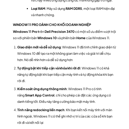
Loại RAM
: Máy sử dụng
RAM DDR5
, một loại RAM hiện đại
và nhanh chóng.
WINDOW 11 PRO DÀNH CHO KHỐI DOANH NGHIỆP
Windows 11 Pro t
rên
Dell Precision 3470
có một số ưu điểm vượt trội
so với phiên bản
Windows 10
và phiên bản
Home
của Windows 11.
Giao diện mới và dễ sử dụng
: Windows 11 đã tinh chỉnh giao diện từ
Windows 10 để tạo ra một không gian làm việc và giải trí dễ chịu
hơn. Nó dễ nhìn hơn và dễ sử dụng hơn
Tự động bật khi tiếp cận và khóa khi rời đi
: Windows 11 có khả
năng tự động bật khi bạn tiếp cận máy tính và tự động khóa khi bạn
rời đi.
Kiểm soát ứng dụng thông minh
: Windows 11 Pro có tính
năng
Smart App Control
, chỉ cho phép cài đặt các ứng dụng có
danh tiếng tốt. Điều này tăng cường bảo mật máy tính.
Tính năng redocking liền mạch
: Khi bạn kết nối máy tính với màn
hình ngoài, Windows 11 có thể ghi nhớ vị trí của các cửa sổ khi bạn
rời đi và kết nối lại