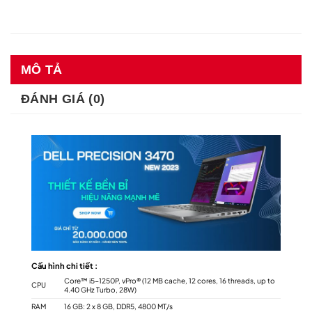
MÔ TẢ
ĐÁNH GIÁ (0)
Cấu hình chi tiết :
Core™ i5-1250P, vPro® (12 MB cache, 12 cores, 16 threads, up to
CPU
4.40 GHz Turbo, 28W)
RAM
16 GB: 2 x 8 GB, DDR5, 4800 MT/s