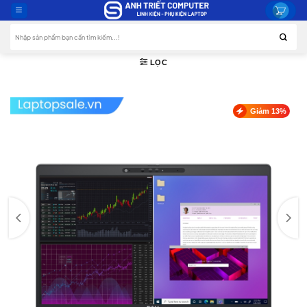
Skip
to
Tìm
content
kiếm:
LỌC
Giảm 13%