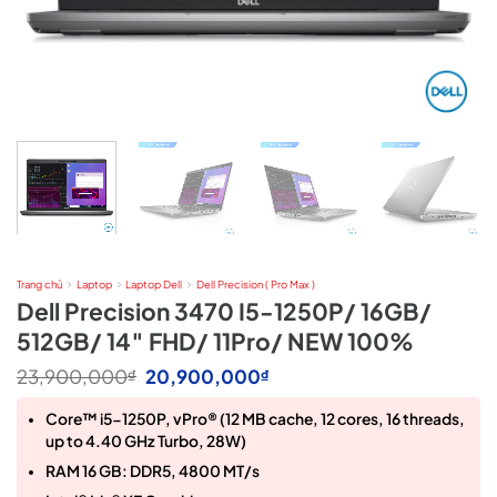
Trang chủ
Laptop
Laptop Dell
Dell Precision ( Pro Max )
Dell Precision 3470 I5-1250P/ 16GB/
512GB/ 14″ FHD/ 11Pro/ NEW 100%
Giá
Giá
23,900,000
20,900,000
₫
₫
gốc
hiện
là:
tại
Core™ i5-1250P, vPro® (12 MB cache, 12 cores, 16 threads,
23,900,000₫.
là:
up to 4.40 GHz Turbo, 28W)
20,900,000₫.
RAM 16 GB: DDR5, 4800 MT/s