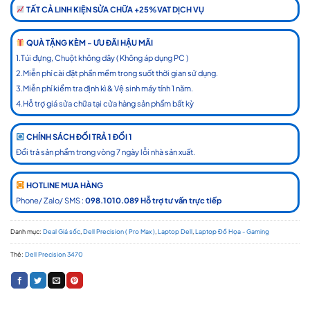
TẤT CẢ LINH KIỆN SỬA CHỮA +25%VAT DỊCH VỤ
QUÀ TẶNG KÈM - ƯU ĐÃI HẬU MÃI
1.Túi đựng, Chuột không dây ( Không áp dụng PC )
2.Miễn phí cài đặt phần mềm trong suốt thời gian sử dụng.
3.Miễn phí kiểm tra định kì & Vệ sinh máy tính 1 năm.
4.Hỗ trợ giá sửa chữa tại cửa hàng sản phẩm bất kỳ
CHÍNH SÁCH ĐỔI TRẢ 1 ĐỔI 1
Đổi trả sản phẩm trong vòng 7 ngày lỗi nhà sản xuất.
HOTLINE MUA HÀNG
Phone/ Zalo/ SMS :
098.1010.089 Hỗ trợ tư vấn trực tiếp
Danh mục:
Deal Giá sốc
,
Dell Precision ( Pro Max )
,
Laptop Dell
,
Laptop Đồ Họa - Gaming
Thẻ:
Dell Precision 3470