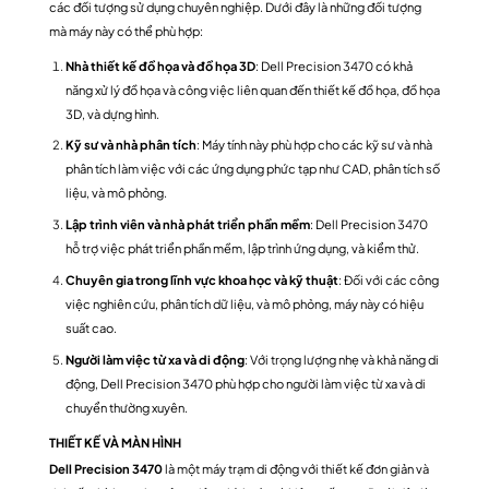
các đối tượng sử dụng chuyên nghiệp. Dưới đây là những đối tượng
mà máy này có thể phù hợp:
Nhà thiết kế đồ họa và đồ họa 3D
: Dell Precision 3470 có khả
năng xử lý đồ họa và công việc liên quan đến thiết kế đồ họa, đồ họa
3D, và dựng hình.
Kỹ sư và nhà phân tích
: Máy tính này phù hợp cho các kỹ sư và nhà
phân tích làm việc với các ứng dụng phức tạp như CAD, phân tích số
liệu, và mô phỏng.
Lập trình viên và nhà phát triển phần mềm
: Dell Precision 3470
hỗ trợ việc phát triển phần mềm, lập trình ứng dụng, và kiểm thử.
Chuyên gia trong lĩnh vực khoa học và kỹ thuật
: Đối với các công
việc nghiên cứu, phân tích dữ liệu, và mô phỏng, máy này có hiệu
suất cao.
Người làm việc từ xa và di động
: Với trọng lượng nhẹ và khả năng di
động, Dell Precision 3470 phù hợp cho người làm việc từ xa và di
chuyển thường xuyên.
THIẾT KẾ VÀ MÀN HÌNH
Dell Precision 3470
là một máy trạm di động với thiết kế đơn giản và