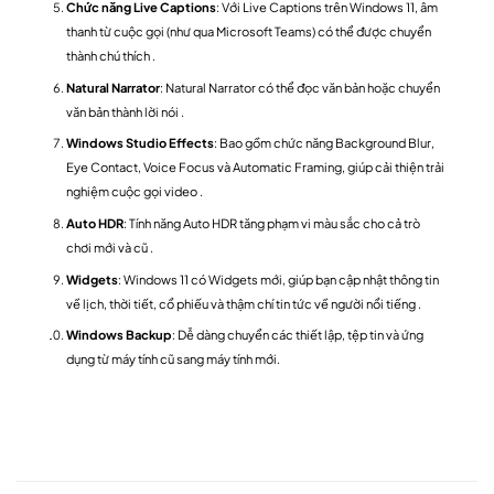
Chức năng Live Captions
: Với Live Captions trên Windows 11, âm
thanh từ cuộc gọi (như qua Microsoft Teams) có thể được chuyển
thành chú thích .
Natural Narrator
: Natural Narrator có thể đọc văn bản hoặc chuyển
văn bản thành lời nói .
Windows Studio Effects
: Bao gồm chức năng Background Blur,
Eye Contact, Voice Focus và Automatic Framing, giúp cải thiện trải
nghiệm cuộc gọi video .
Auto HDR
: Tính năng Auto HDR tăng phạm vi màu sắc cho cả trò
chơi mới và cũ .
Widgets
: Windows 11 có Widgets mới, giúp bạn cập nhật thông tin
về lịch, thời tiết, cổ phiếu và thậm chí tin tức về người nổi tiếng .
Windows Backup
: Dễ dàng chuyển các thiết lập, tệp tin và ứng
dụng từ máy tính cũ sang máy tính mới.