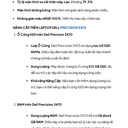
Tỷ lệ màn hình so với thân máy cao
: Khoảng
79.3%
.
Màn hình không bóng
: Màn hình mờ giảm ánh sáng phản chiếu.
Không gian màu sRGB 100%
: Hiển thị màu sắc chính xác.
NÂNG CẤP TRÊN LAPTOP DELL
PRECISION 3470
Ổ Cứng SSD trên Dell Precison 3470
Loại Ổ Cứng
: Dell Precision 3470 sử dụng
lưu trữ SSD
NVMe
. Điều này đảm bảo tốc độ truy xuất dữ liệu nhanh
chóng và hiệu suất ổn định.
Dung Lượng
: Máy được trang bị ổ cứng
512 GB SSD
, đủ
để lưu trữ các tệp dữ liệu và ứng dụng công việc.
Khả năng Nâng Cấp
: Nếu bạn cần thêm dung lượng lưu
trữ, bạn có thể nâng cấp ổ cứng SSD lên dung lượng lớn
hơn.
RAM trên Dell Precision 3470
Dung Lượng RAM
: Dell Precision 3470 hỗ trợ
tối đa 64
GB RAM
. Điều này cho phép bạn xử lý các tác vụ nặng nề
và chạy nhiều ứng dụng cùng lúc mà không gặp trở ngại.