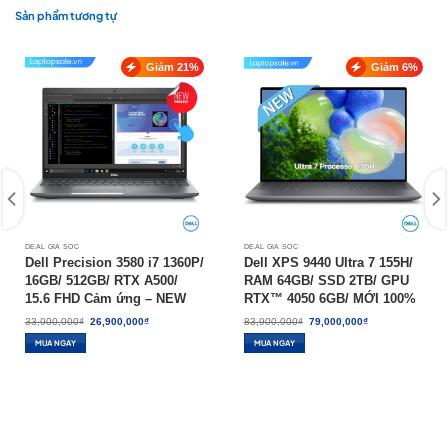
Sản phẩm tương tự
Giảm 21%
Giảm 6%
DEAL GIÁ SỐC
DEAL GIÁ SỐC
Dell Precision 3580 i7 1360P/
Dell XPS 9440 Ultra 7 155H/
16GB/ 512GB/ RTX A500/
RAM 64GB/ SSD 2TB/ GPU
15.6 FHD Cảm ứng – NEW
RTX™ 4050 6GB/ MỚI 100%
100%
Giá
Giá
Giá
Giá
33,900,000
₫
26,900,000
₫
83,900,000
₫
79,000,000
₫
gốc
hiện
gốc
hiện
là:
tại
là:
tại
MUA NGAY
MUA NGAY
33,900,000₫.
là:
83,900,000₫.
là:
26,900,000₫.
79,000,000₫.