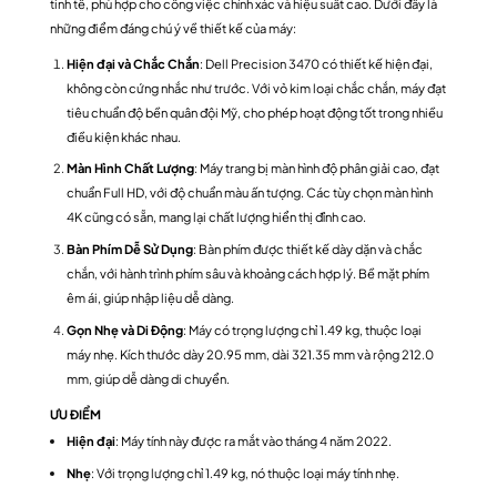
tinh tế, phù hợp cho công việc chính xác và hiệu suất cao. Dưới đây là
những điểm đáng chú ý về thiết kế của máy:
Hiện đại và Chắc Chắn
: Dell Precision 3470 có thiết kế hiện đại,
không còn cứng nhắc như trước. Với vỏ kim loại chắc chắn, máy đạt
tiêu chuẩn độ bền quân đội Mỹ, cho phép hoạt động tốt trong nhiều
điều kiện khác nhau.
Màn Hình Chất Lượng
: Máy trang bị màn hình độ phân giải cao, đạt
chuẩn Full HD, với độ chuẩn màu ấn tượng. Các tùy chọn màn hình
4K cũng có sẵn, mang lại chất lượng hiển thị đỉnh cao.
Bàn Phím Dễ Sử Dụng
: Bàn phím được thiết kế dày dặn và chắc
chắn, với hành trình phím sâu và khoảng cách hợp lý. Bề mặt phím
êm ái, giúp nhập liệu dễ dàng.
Gọn Nhẹ và Di Động
: Máy có trọng lượng chỉ 1.49 kg, thuộc loại
máy nhẹ. Kích thước dày 20.95 mm, dài 321.35 mm và rộng 212.0
mm, giúp dễ dàng di chuyển.
ƯU ĐIỂM
Hiện đại
: Máy tính này được ra mắt vào tháng 4 năm 2022.
Nhẹ
: Với trọng lượng chỉ 1.49 kg, nó thuộc loại máy tính nhẹ.