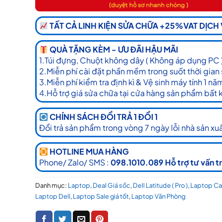
TẤT CẢ LINH KIỆN SỬA CHỮA +25%VAT DỊCH
QUÀ TẶNG KÈM - ƯU ĐÃI HẬU MÃI
1.Túi đựng, Chuột không dây ( Không áp dụng PC 
2.Miễn phí cài đặt phần mềm trong suốt thời gian
3.Miễn phí kiểm tra định kì & Vệ sinh máy tính 1 nă
4.Hỗ trợ giá sửa chữa tại cửa hàng sản phẩm bất 
CHÍNH SÁCH ĐỔI TRẢ 1 ĐỔI 1
Đổi trả sản phẩm trong vòng 7 ngày lỗi nhà sản xuấ
HOTLINE MUA HÀNG
Phone/ Zalo/ SMS :
098.1010.089 Hỗ trợ tư vấn t
Danh mục:
Laptop
,
Deal Giá sốc
,
Dell Latitude ( Pro )
,
Laptop Ca
Laptop Dell
,
Laptop Sale giá tốt
,
Laptop Văn Phòng