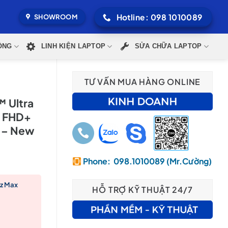
Hotline: 098 1010089
SHOWROOM
ÒNG
LINH KIỆN LAPTOP
SỬA CHỮA LAPTOP
TƯ VẤN MUA HÀNG ONLINE
™ Ultra
″ FHD+
G – New
Phone: 098.1010089 (Mr.Cường)
Hz Max
HỖ TRỢ KỸ THUẬT 24/7
90,000₫.