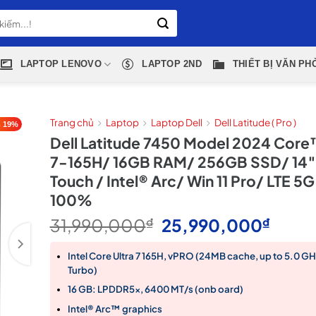
LAPTOP LENOVO
LAPTOP 2ND
THIẾT BỊ VĂN PH
Trang chủ
Laptop
Laptop Dell
Dell Latitude ( Pro )
 19%
Dell Latitude 7450 Model 2024 Core
7-165H/ 16GB RAM/ 256GB SSD/ 14
Touch / Intel® Arc/ Win 11 Pro/ LTE 5
100%
Giá
Giá
31,990,000
₫
25,990,000
₫
gốc
hiện
là:
tại
Intel Core Ultra 7 165H, vPRO (24MB cache, up to 5.0 G
Turbo)
31,990,000₫.
là:
25,9
16 GB: LPDDR5x, 6400 MT/s (onb oard)
Intel® Arc™ graphics