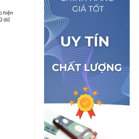
p hiện
rữ dữ