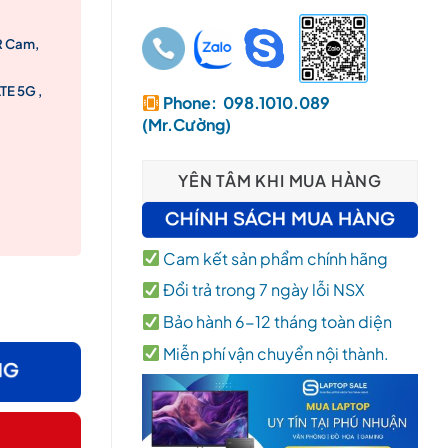
R Cam,
TE 5G ,
Phone: 098.1010.089
(Mr.Cường)
YÊN TÂM KHI MUA HÀNG
Cam kết sản phẩm chính hãng
16GB RAM/ 256GB SSD/ 14″ FHD+ Touch / Intel® Arc/ Win 11 Pro
Đổi trả trong 7 ngày lỗi NSX
Bảo hành 6-12 tháng toàn diện
Miễn phí vận chuyển nội thành.