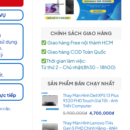
 VỤ
CHÍNH SÁCH GIAO HÀNG
)
 sử dụng.
Giao hàng Free nội thành HCM
m.
Giao hàng COD Toàn Quốc
kỳ
Thời gian làm việc:
Từ thứ 2 – Chủ nhật(8h30 – 18h00)
t.
SẢN PHẨM BÁN CHẠY NHẤT
rực tiếp
Thay Màn Hình Dell XPS 13 Plus
9320 FHD Touch Giá Tốt - Anh
Triết Computer
o cấp
,
Giá
Giá
5,900,000
₫
4,700,000
₫
gốc
hiện
Thay Màn Hình Lenovo T14s
là:
tại
Gen 5 FHD Chính Hãng - ANH