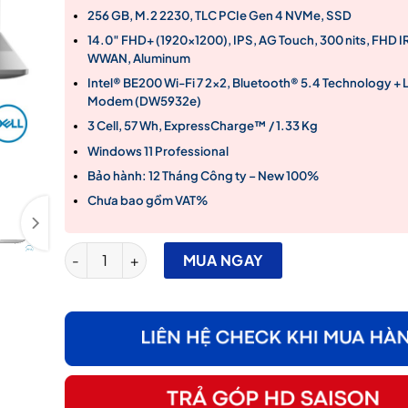
256 GB, M.2 2230, TLC PCIe Gen 4 NVMe, SSD
14.0″ FHD+ (1920×1200), IPS, AG Touch, 300 nits, FHD I
WWAN, Aluminum
Intel® BE200 Wi-Fi 7 2×2, Bluetooth® 5.4 Technology + L
Modem (DW5932e)
3 Cell, 57 Wh, ExpressCharge™ / 1.33 Kg
Windows 11 Professional
Bảo hành: 12 Tháng Công ty – New 100%
Chưa bao gồm VAT%
Dell Latitude 7450 Model 2024 Core™ Ultra 7-165H/ 
MUA NGAY