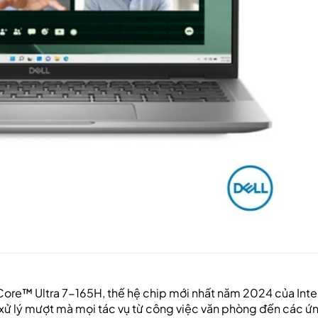
 Core™ Ultra 7-165H, thế hệ chip mới nhất năm 2024 của Intel
áy xử lý mượt mà mọi tác vụ từ công việc văn phòng đến các ứ