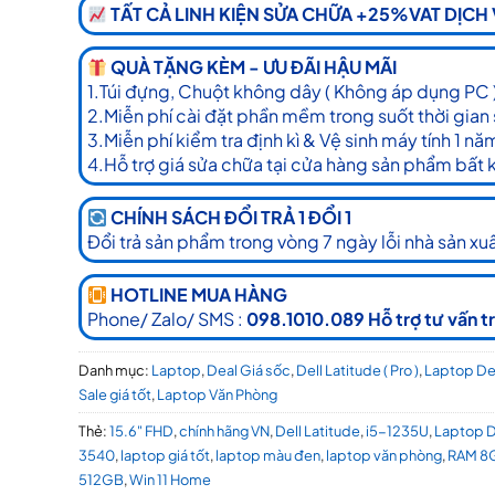
TẤT CẢ LINH KIỆN SỬA CHỮA +25%VAT DỊCH
QUÀ TẶNG KÈM - ƯU ĐÃI HẬU MÃI
1.Túi đựng, Chuột không dây ( Không áp dụng PC 
2.Miễn phí cài đặt phần mềm trong suốt thời gian
3.Miễn phí kiểm tra định kì & Vệ sinh máy tính 1 nă
4.Hỗ trợ giá sửa chữa tại cửa hàng sản phẩm bất 
CHÍNH SÁCH ĐỔI TRẢ 1 ĐỔI 1
Đổi trả sản phẩm trong vòng 7 ngày lỗi nhà sản xuấ
HOTLINE MUA HÀNG
Phone/ Zalo/ SMS :
098.1010.089 Hỗ trợ tư vấn t
Danh mục:
Laptop
,
Deal Giá sốc
,
Dell Latitude ( Pro )
,
Laptop De
Sale giá tốt
,
Laptop Văn Phòng
Thẻ:
15.6" FHD
,
chính hãng VN
,
Dell Latitude
,
i5-1235U
,
Laptop D
3540
,
laptop giá tốt
,
laptop màu đen
,
laptop văn phòng
,
RAM 8
512GB
,
Win 11 Home