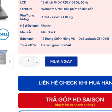
LCD
15.6inch FHD (1920×1080), 60Hz
OPTION
Webcam & Mic, Bàn phím có đèn nền
Pin/Trọng
3 Cell – 42Wh / 1.81 Kg
lượng
Hệ điều hành
Ubuntu
Màu sắc
Màu Black
Bảo hành
12 Tháng Chính Hãng VN – Dell Latitude 3540 KB
Thuế VAT %
Đã bao gồm 10% VAT
Dell Latitude 3540 i5-1235U/ 8GB RAM/ 512GB SSD/ 15
MUA NGAY