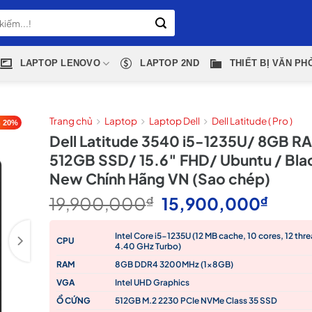
LAPTOP LENOVO
LAPTOP 2ND
THIẾT BỊ VĂN PH
Trang chủ
Laptop
Laptop Dell
Dell Latitude ( Pro )
 20%
Dell Latitude 3540 i5-1235U/ 8GB R
512GB SSD/ 15.6″ FHD/ Ubuntu / Bla
New Chính Hãng VN (Sao chép)
Giá
Giá
19,900,000
₫
15,900,000
₫
gốc
hiện
là:
tại
Intel Core i5-1235U (12 MB cache, 10 cores, 12 thre
CPU
4.40 GHz Turbo)
19,900,000₫.
là:
RAM
8GB DDR4 3200MHz (1x8GB)
15,9
VGA
Intel UHD Graphics
Ổ CỨNG
512GB M.2 2230 PCIe NVMe Class 35 SSD