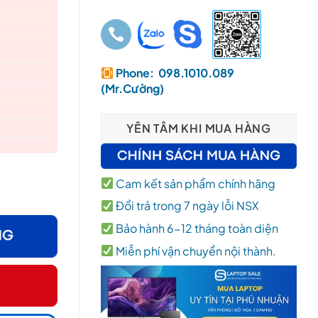
Phone: 098.1010.089
(Mr.Cường)
YÊN TÂM KHI MUA HÀNG
.6″ FHD/ Ubuntu / Black – New Chính Hãng VN (Sao chép) số 
Cam kết sản phẩm chính hãng
Đổi trả trong 7 ngày lỗi NSX
Bảo hành 6-12 tháng toàn diện
Miễn phí vận chuyển nội thành.