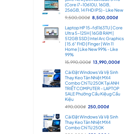
là:
tại
(Core i7-10610U, 16GB,
16,900,000₫.
là:
256GB, 14 FHD IPS) - Like New
14,99
Giá
Giá
9,500,000
₫
8,500,000
₫
gốc
hiện
Laptop HP 15-fd1163TU | Core
là:
tại
Ultra 5-125H | 16GB RAM |
9,500,000₫.
là:
512GB SSD | Intel Arc Graphics
8,500
| 15.6" FHD | Finger | Win 11
Home | Like New 99% - Like
99%
Giá
Giá
15,990,000
₫
13,990,000
₫
gốc
hiện
Cài Đặt Windows Và Vệ Sinh
là:
tại
Thay Keo Tản Nhiệt MX4
15,990,000₫.
là:
Combo Chỉ Từ 250K Tại ANH
13,99
TRIẾT COMPUTER – LAPTOP
SALE Phường Cầu Kiệug Cầu
Kiệu
Giá
Giá
490,000
₫
250,000
₫
gốc
hiện
Cài Đặt Windows Và Vệ Sinh
là:
tại
Thay Keo Tản Nhiệt MX4
490,000₫.
là:
Combo Chỉ Từ 250K
250,000₫