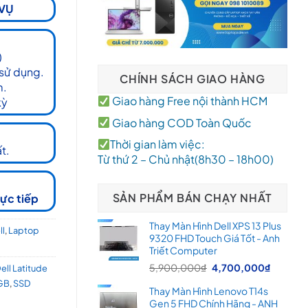
 VỤ
)
 sử dụng.
CHÍNH SÁCH GIAO HÀNG
m.
Giao hàng Free nội thành HCM
kỳ
Giao hàng COD Toàn Quốc
Thời gian làm việc:
t.
Từ thứ 2 – Chủ nhật(8h30 – 18h00)
SẢN PHẨM BÁN CHẠY NHẤT
rực tiếp
Thay Màn Hình Dell XPS 13 Plus
ll
,
Laptop
9320 FHD Touch Giá Tốt - Anh
Triết Computer
Giá
Giá
5,900,000
₫
4,700,000
₫
ell Latitude
gốc
hiện
GB
,
SSD
Thay Màn Hình Lenovo T14s
là:
tại
Gen 5 FHD Chính Hãng - ANH