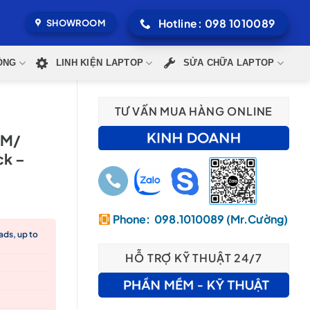
Hotline: 098 1010089
SHOWROOM
ÒNG
LINH KIỆN LAPTOP
SỬA CHỮA LAPTOP
TƯ VẤN MUA HÀNG ONLINE
AM/
ck –
Phone: 098.1010089 (Mr.Cường)
ads, up to
HỖ TRỢ KỸ THUẬT 24/7
00,000₫.