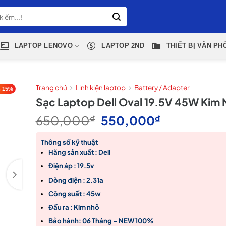
LAPTOP LENOVO
LAPTOP 2ND
THIẾT BỊ VĂN PH
Trang chủ
Linh kiện laptop
Battery / Adapter
 15%
Sạc Laptop Dell Oval 19.5V 45W Kim
Giá
Giá
650,000
₫
550,000
₫
gốc
hiện
là:
tại
Thông số kỹ thuật
Hãng sản xuất : Dell
650,000₫.
là:
550,000₫.
Điện áp : 19.5v
Dòng điện : 2.31a
Công suất : 45w
Đầu ra : Kim nhỏ
Bảo hành: 06 Tháng – NEW 100%