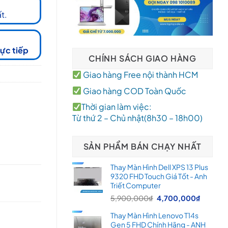
t.
rực tiếp
CHÍNH SÁCH GIAO HÀNG
Giao hàng Free nội thành HCM
Giao hàng COD Toàn Quốc
Thời gian làm việc:
Từ thứ 2 – Chủ nhật(8h30 – 18h00)
SẢN PHẨM BÁN CHẠY NHẤT
Thay Màn Hình Dell XPS 13 Plus
9320 FHD Touch Giá Tốt - Anh
Triết Computer
Giá
Giá
5,900,000
₫
4,700,000
₫
gốc
hiện
Thay Màn Hình Lenovo T14s
là:
tại
Gen 5 FHD Chính Hãng - ANH