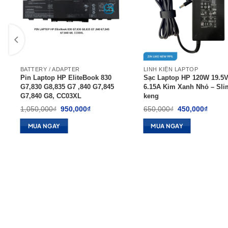
BATTERY / ADAPTER
LINH KIỆN LAPTOP
Pin Laptop HP EliteBook 830
Sạc Laptop HP 120W 19.5V
G7,830 G8,835 G7 ,840 G7,845
6.15A Kim Xanh Nhỏ – Sli
G7,840 G8, CC03XL
keng
Giá
Giá
Giá
Giá
1,050,000
₫
950,000
₫
650,000
₫
450,000
₫
gốc
hiện
gốc
hiện
là:
tại
là:
tại
MUA NGAY
MUA NGAY
1,050,000₫.
là:
650,000₫.
là:
950,000₫.
450,0