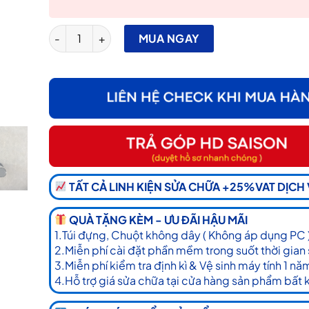
Sạc Laptop Dell Oval 19.5V 45W Kim Nhỏ số lượng
MUA NGAY
TẤT CẢ LINH KIỆN SỬA CHỮA +25%VAT DỊCH
QUÀ TẶNG KÈM - ƯU ĐÃI HẬU MÃI
1.Túi đựng, Chuột không dây ( Không áp dụng PC 
2.Miễn phí cài đặt phần mềm trong suốt thời gian
3.Miễn phí kiểm tra định kì & Vệ sinh máy tính 1 nă
4.Hỗ trợ giá sửa chữa tại cửa hàng sản phẩm bất 