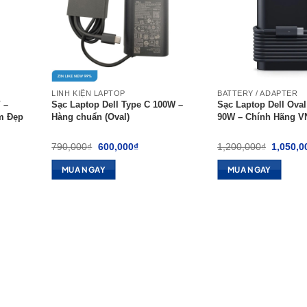
LINH KIỆN LAPTOP
BATTERY / ADAPTER
 –
Sạc Laptop Dell Type C 100W –
Sạc Laptop Dell Oval
m Đẹp
Hàng chuẩn (Oval)
90W – Chính Hãng 
Giá
Giá
Giá
790,000
₫
600,000
₫
1,200,000
₫
1,050,0
gốc
hiện
gốc
là:
tại
là:
MUA NGAY
MUA NGAY
790,000₫.
là:
1,200,0
00₫.
600,000₫.