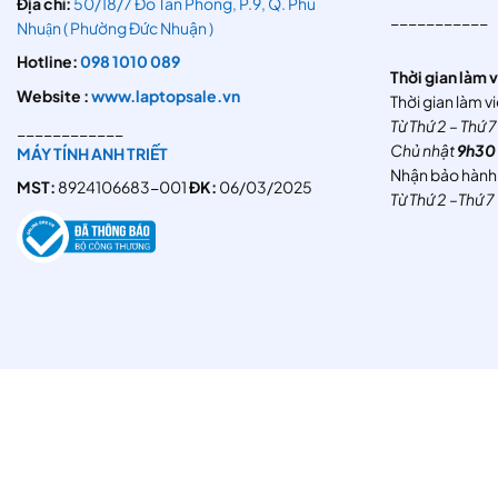
Địa chỉ:
50/18/7 Đỗ Tấn Phong, P.9, Q. Phú
___________
Nhuận ( Phường Đức Nhuận )
Hotline:
098 1010 089
Thời gian làm 
Website :
www.laptopsale.vn
Thời gian làm v
Từ Thứ 2 – Thứ 
____________
Chủ nhật
9h30 
MÁY TÍNH ANH TRIẾT
Nhận bảo hành
MST:
8924106683-001
ĐK:
06/03/2025
Từ Thứ 2 –Thứ 7