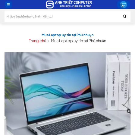
Skip
to
Tìm
content
kiếm:
Mua Laptop uy tín tại Phú nhuận
Trang chủ
Mua Laptop uy tín tại Phú nhuận