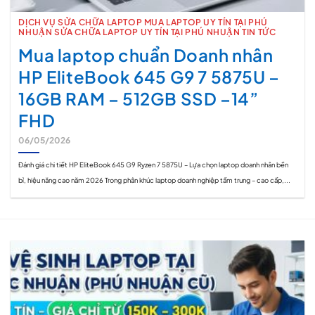
DỊCH VỤ SỬA CHỮA LAPTOP MUA LAPTOP UY TÍN TẠI PHÚ
NHUẬN SỬA CHỮA LAPTOP UY TÍN TẠI PHÚ NHUẬN TIN TỨC
Mua laptop chuẩn Doanh nhân
HP EliteBook 645 G9 7 5875U –
16GB RAM – 512GB SSD –14”
FHD
06/05/2026
Đánh giá chi tiết HP EliteBook 645 G9 Ryzen 7 5875U – Lựa chọn laptop doanh nhân bền
bỉ, hiệu năng cao năm 2026 Trong phân khúc laptop doanh nghiệp tầm trung – cao cấp,...