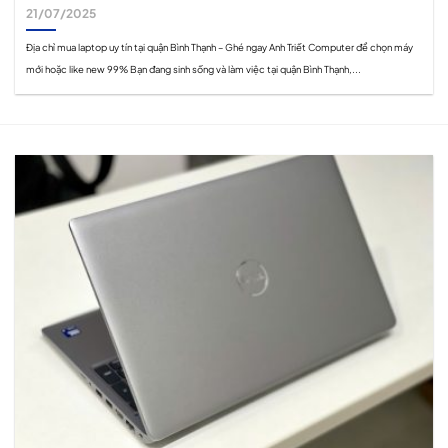
21/07/2025
Địa chỉ mua laptop uy tín tại quận Bình Thạnh – Ghé ngay Anh Triết Computer để chọn máy
mới hoặc like new 99% Bạn đang sinh sống và làm việc tại quận Bình Thạnh,...