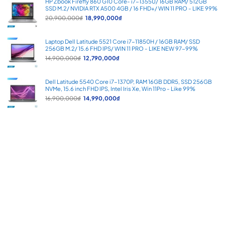
HP Zbook Firefly 860 G10 Core- i7-1355U/ 16GB RAM/ 512GB
1,750,000₫.
SSD M.2/ NVIDIA RTX A500 4GB / 16 FHD+/ WIN 11 PRO - LIKE 99%
Giá
Giá
20,900,000
₫
18,990,000
₫
gốc
hiện
là:
tại
20,900,000₫.
là:
Laptop Dell Latitude 5521 Core i7-11850H / 16GB RAM/ SSD
18,990,000₫.
256GB M.2/ 15.6 FHD IPS/ WIN 11 PRO - LIKE NEW 97-99%
Giá
Giá
14,900,000
₫
12,790,000
₫
gốc
hiện
là:
tại
14,900,000₫.
là:
Dell Latitude 5540 Core i7-1370P, RAM 16GB DDR5, SSD 256GB
12,790,000₫.
NVMe, 15.6 inch FHD IPS, Intel Iris Xe, Win 11Pro - Like 99%
Giá
Giá
16,900,000
₫
14,990,000
₫
gốc
hiện
là:
tại
16,900,000₫.
là:
14,990,000₫.