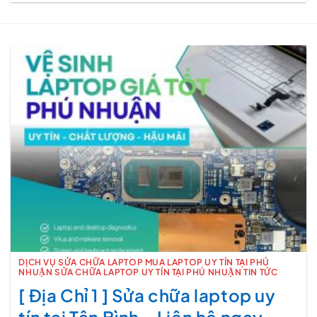
DỊCH VỤ SỬA CHỮA LAPTOP MUA LAPTOP UY TÍN TẠI PHÚ
NHUẬN SỬA CHỮA LAPTOP UY TÍN TẠI PHÚ NHUẬN TIN TỨC
[ Địa Chỉ 1 ] Sửa chữa laptop uy