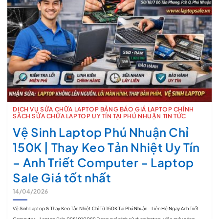
DỊCH VỤ SỬA CHỮA LAPTOP BẢNG BÁO GIÁ LAPTOP CHÍNH
SÁCH SỬA CHỮA LAPTOP UY TÍN TẠI PHÚ NHUẬN TIN TỨC
Vệ Sinh Laptop Phú Nhuận Chỉ
150K | Thay Keo Tản Nhiệt Uy Tín
– Anh Triết Computer – Laptop
Sale Giá tốt nhất
14/04/2026
Vệ Sinh Laptop & Thay Keo Tản Nhiệt Chỉ Từ 150K Tại Phú Nhuận – Liên Hệ Ngay Anh Triết
Computer – Laptop Sale 0981010089 Trong quá trình sử dụng laptop, việc máy nóng