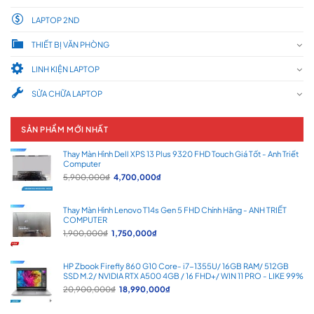
LAPTOP 2ND
THIẾT BỊ VĂN PHÒNG
LINH KIỆN LAPTOP
SỬA CHỮA LAPTOP
SẢN PHẨM MỚI NHẤT
Thay Màn Hình Dell XPS 13 Plus 9320 FHD Touch Giá Tốt - Anh Triết
Computer
Giá
Giá
5,900,000
₫
4,700,000
₫
gốc
hiện
là:
tại
5,900,000₫.
là:
Thay Màn Hình Lenovo T14s Gen 5 FHD Chính Hãng - ANH TRIẾT
4,700,000₫.
COMPUTER
Giá
Giá
1,900,000
₫
1,750,000
₫
gốc
hiện
là:
tại
1,900,000₫.
là:
HP Zbook Firefly 860 G10 Core- i7-1355U/ 16GB RAM/ 512GB
1,750,000₫.
SSD M.2/ NVIDIA RTX A500 4GB / 16 FHD+/ WIN 11 PRO - LIKE 99%
Giá
Giá
20,900,000
₫
18,990,000
₫
gốc
hiện
là:
tại