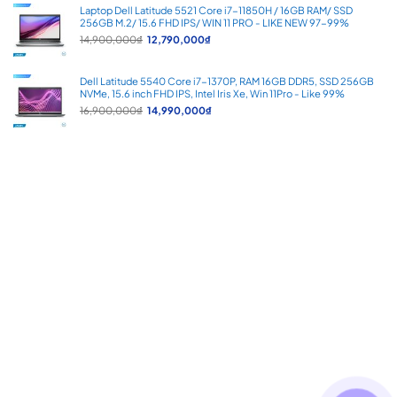
20,900,000₫.
là:
Laptop Dell Latitude 5521 Core i7-11850H / 16GB RAM/ SSD
18,990,000₫.
256GB M.2/ 15.6 FHD IPS/ WIN 11 PRO - LIKE NEW 97-99%
Giá
Giá
14,900,000
₫
12,790,000
₫
gốc
hiện
là:
tại
14,900,000₫.
là:
Dell Latitude 5540 Core i7-1370P, RAM 16GB DDR5, SSD 256GB
12,790,000₫.
NVMe, 15.6 inch FHD IPS, Intel Iris Xe, Win 11Pro - Like 99%
Giá
Giá
16,900,000
₫
14,990,000
₫
gốc
hiện
là:
tại
16,900,000₫.
là:
14,990,000₫.