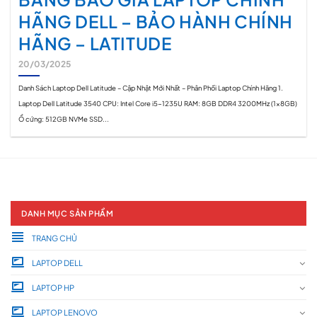
HÃNG DELL – BẢO HÀNH CHÍNH
HÃNG – LATITUDE
20/03/2025
Danh Sách Laptop Dell Latitude – Cập Nhật Mới Nhất – Phân Phối Laptop Chính Hãng 1.
Laptop Dell Latitude 3540 CPU: Intel Core i5-1235U RAM: 8GB DDR4 3200MHz (1x8GB)
Ổ cứng: 512GB NVMe SSD...
DANH MỤC SẢN PHẨM
TRANG CHỦ
LAPTOP DELL
LAPTOP HP
LAPTOP LENOVO