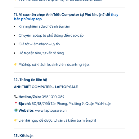
11. Vì sao nên chọn Anh Triết Computer tại Phú Nhuận? để
thay
bàn phím laptop
Kinh nghiệm sửa chữa nhiều năm
Chuyên laptop từ phổ thông đến cao cấp
Giá tốt – làm nhanh – uy tín
Hỗ trợ tận tâm, tư vấn rõ ràng
Phù hợp cả khách lẻ, sinh viên, doanh nghiệp.
12. Thông tin liên hệ
ANH TRIẾT COMPUTER – LAPTOP SALE
Hotline/Zalo:
098.1010.089
Địa chỉ:
50/18/7 Đỗ Tấn Phong, Phường 9, Quận Phú Nhuận
Website:
www.laptopsale.vn
Liên hệ ngay để được tư vấn và kiểm tra miễn phí!
13. Kết luận