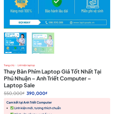
Trang chủ
Linh kiện laptop
Thay Bàn Phím Laptop Giá Tốt Nhất Tại
Phú Nhuận – Anh Triết Computer –
Laptop Sale
Giá
Giá
550,000
390,000
₫
₫
gốc
hiện
là:
tại
Cam kết tại Anh Triết Computer
550,000₫.
là:
Linh kiện mới, tương thích chuẩn
390,000₫.