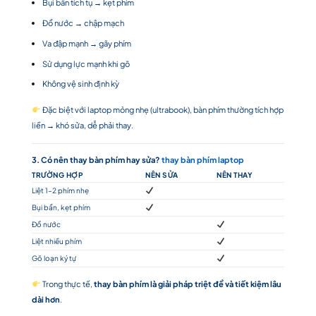
Bụi bẩn tích tụ → kẹt phím
Đổ nước → chập mạch
Va đập mạnh → gãy phím
Sử dụng lực mạnh khi gõ
Không vệ sinh định kỳ
Đặc biệt với laptop mỏng nhẹ (ultrabook), bàn phím thường tích hợp
liền → khó sửa, dễ phải thay.
3. Có nên thay bàn phím hay sửa?
thay bàn phím laptop
TRƯỜNG HỢP
NÊN SỬA
NÊN THAY
Liệt 1–2 phím nhẹ
Bụi bẩn, kẹt phím
Đổ nước
Liệt nhiều phím
Gõ loạn ký tự
Trong thực tế,
thay bàn phím là giải pháp triệt để và tiết kiệm lâu
dài hơn
.