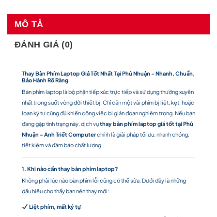
MÔ TẢ
ĐÁNH GIÁ (0)
Thay Bàn Phím Laptop Giá Tốt Nhất Tại Phú Nhuận – Nhanh, Chuẩn,
Bảo Hành Rõ Ràng
Bàn phím laptop là bộ phận tiếp xúc trực tiếp và sử dụng thường xuyên
nhất trong suốt vòng đời thiết bị. Chỉ cần một vài phím bị liệt, kẹt, hoặc
loạn ký tự cũng đủ khiến công việc bị gián đoạn nghiêm trọng. Nếu bạn
đang gặp tình trạng này, dịch vụ
thay bàn phím laptop giá tốt tại Phú
Nhuận – Anh Triết Computer
chính là giải pháp tối ưu: nhanh chóng,
tiết kiệm và đảm bảo chất lượng.
1. Khi nào cần thay bàn phím laptop?
Không phải lúc nào bàn phím lỗi cũng có thể sửa. Dưới đây là những
dấu hiệu cho thấy bạn nên thay mới:
Liệt phím, mất ký tự