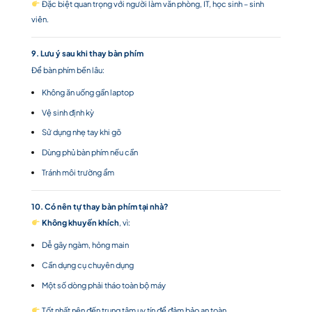
Đặc biệt quan trọng với người làm văn phòng, IT, học sinh – sinh
viên.
9. Lưu ý sau khi thay bàn phím
Để bàn phím bền lâu:
Không ăn uống gần laptop
Vệ sinh định kỳ
Sử dụng nhẹ tay khi gõ
Dùng phủ bàn phím nếu cần
Tránh môi trường ẩm
10. Có nên tự thay bàn phím tại nhà?
Không khuyến khích
, vì:
Dễ gãy ngàm, hỏng main
Cần dụng cụ chuyên dụng
Một số dòng phải tháo toàn bộ máy
Tốt nhất nên đến trung tâm uy tín để đảm bảo an toàn.