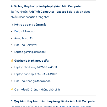
4. Dịch vụ thay bàn phím laptop tại Anh Triết Computer
Tại Phú Nhuận,
Anh Triết Computer – Laptop Sale
là địa chỉ được
nhiều khách hàng tin tưởng nhờ:
Hỗ trợ đa dạng dòng máy:
Dell
, HP, Lenovo
Asus, Acer, MSI
MacBook (Air/Pro)
Laptop gaming, ultrabook
Giá thay bàn phím cực tốt:
Laptop phổ thông: từ
250K – 450K
Laptop cao cấp: từ
500K – 1.200K
MacBook: báo giá theo model
Cam kết giá rõ ràng – không phát sinh.
5. Quy trình thay bàn phím chuyên nghiệp tại Anh Triết Computer
Để đảm bảo chất lượng, kỹ thuật viên tại
Anh Triết Computer
thực