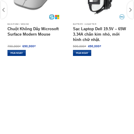
BÀN PHÍM / MOUSE
BATTERY / ADAPTER
Chuột Không Dây Microsoft
Sạc Laptop Dell 19.5V – 65W
Surface Modern Mouse
3.34A chân kim nhỏ, mới
hình chữ nhật.
Giá
Giá
Giá
Giá
790,000
₫
690,000
₫
590,000
₫
490,000
₫
gốc
hiện
gốc
hiện
là:
tại
là:
tại
MUA NGAY
MUA NGAY
790,000₫.
là:
590,000₫.
là:
690,000₫.
490,000₫.