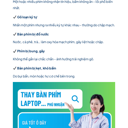
Một hoặc nhiều phím không nhận tín hiệu, bấm không ăn – lỗi phổ biến
nhất.
Gõ loạn ký tự
Nhấn một phím nhưng ra nhiều ký tự khác nhau – thường do chập mạch.
Bàn phím bị đổ nước
Nước, cà phê, trà… làm oxy hóa mạch phím, gây liệt hoặc chập.
Phím bị bung, gãy
Không thể gắn lại chắc chắn – ảnh hưởng trải nghiệm gõ.
Bàn phím bị kẹt, khó bấm
Do bụi bẩn, mòn hoặc hư cơ chế bên trong.