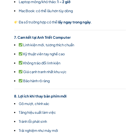
Laptop mỏng/khó tháo:
1 – 2 giờ
MacBook: có thể lâu hơn tùy dòng
Đa số trường hợp có thể
lấy ngay trong ngày
.
7. Cam kết tại Anh Triết Computer
Linh kiện mới, tương thích chuẩn
Kỹ thuật viên tay nghề cao
Không tráo đổi linh kiện
Giá cạnh tranh nhất khu vực
Bảo hành rõ ràng
8. Lợi ích khi thay bàn phím mới
Gõ mượt, chính xác
Tăng hiệu suất làm việc
Tránh lỗi phát sinh
Trải nghiệm như máy mới