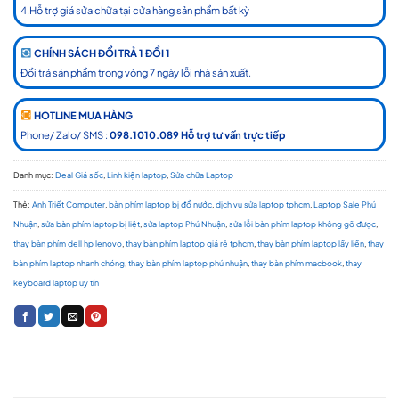
4.Hỗ trợ giá sửa chữa tại cửa hàng sản phẩm bất kỳ
CHÍNH SÁCH ĐỔI TRẢ 1 ĐỔI 1
Đổi trả sản phẩm trong vòng 7 ngày lỗi nhà sản xuất.
HOTLINE MUA HÀNG
Phone/ Zalo/ SMS :
098.1010.089 Hỗ trợ tư vấn trực tiếp
Danh mục:
Deal Giá sốc
,
Linh kiện laptop
,
Sửa chữa Laptop
Thẻ:
Anh Triết Computer
,
bàn phím laptop bị đổ nước
,
dịch vụ sửa laptop tphcm
,
Laptop Sale Phú
Nhuận
,
sửa bàn phím laptop bị liệt
,
sửa laptop Phú Nhuận
,
sửa lỗi bàn phím laptop không gõ được
,
thay bàn phím dell hp lenovo
,
thay bàn phím laptop giá rẻ tphcm
,
thay bàn phím laptop lấy liền
,
thay
bàn phím laptop nhanh chóng
,
thay bàn phím laptop phú nhuận
,
thay bàn phím macbook
,
thay
keyboard laptop uy tín