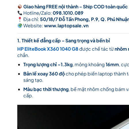
Giao hàng FREE nội thành – Ship COD toàn quốc
Hotline/Zalo:
098.1010.089
Địa chỉ:
50/18/7 Đỗ Tấn Phong, P.9, Q. Phú Nhuậ
Website:
www.laptopsale.vn
1. Thiết kế đẳng cấp – Sang trọng và bền bỉ
HP EliteBook X360 1040 G8
được chế tác từ
nhôm 
chắn.
Trọng lượng chỉ ~1.3kg
, mỏng khoảng
16mm
, cự
Bản lề xoay 360 độ
cho phép biến laptop thành ta
sáng tạo.
Màu bạc thời thượng
, bề mặt nhôm chống bám vân
cấp.