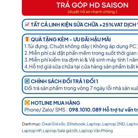
TẤT CẢ LINH KIỆN SỬA CHỮA +25%VAT DỊCH
QUÀ TẶNG KÈM - ƯU ĐÃI HẬU MÃI
1.Túi đựng, Chuột không dây ( Không áp dụng PC 
2.Miễn phí cài đặt phần mềm trong suốt thời gian
3.Miễn phí kiểm tra định kì & Vệ sinh máy tính 1 nă
4.Hỗ trợ giá sửa chữa tại cửa hàng sản phẩm bất 
CHÍNH SÁCH ĐỔI TRẢ 1 ĐỔI 1
Đổi trả sản phẩm trong vòng 7 ngày lỗi nhà sản xuấ
HOTLINE MUA HÀNG
Phone/ Zalo/ SMS :
098.1010.089 Hỗ trợ tư vấn t
Danh mục:
Deal Giá sốc
,
Elitebook
,
Laptop
,
Laptop 2ND
,
Lapto
Laptop HP
,
Laptop Sale giá tốt
,
Laptop Văn Phòng