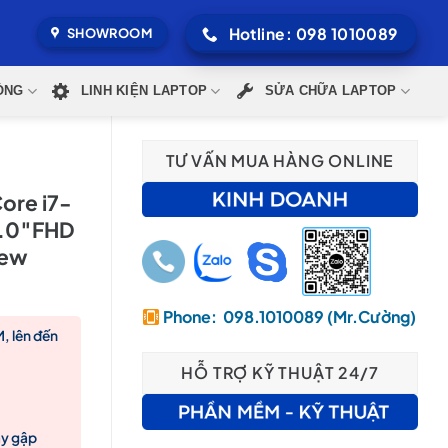
Hotline: 098 1010089
SHOWROOM
ÒNG
LINH KIỆN LAPTOP
SỬA CHỮA LAPTOP
TƯ VẤN MUA HÀNG ONLINE
ore i7-
4.0″FHD
New
Phone: 098.1010089 (Mr.Cường)
, lên đến
HỖ TRỢ KỸ THUẬT 24/7
0,000₫.
ay gập