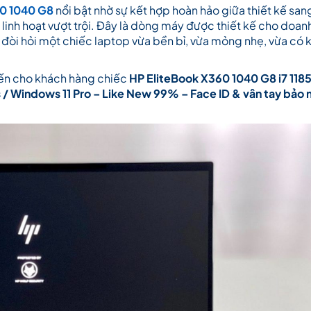
60 1040 G8
nổi bật nhờ sự kết hợp hoàn hảo giữa thiết kế san
 linh hoạt vượt trội. Đây là dòng máy được thiết kế cho doan
 đòi hỏi một chiếc laptop vừa bền bỉ, vừa mỏng nhẹ, vừa có 
n cho khách hàng chiếc
HP EliteBook X360 1040 G8 i7 118
/ Windows 11 Pro – Like New 99% – Face ID & vân tay bảo 