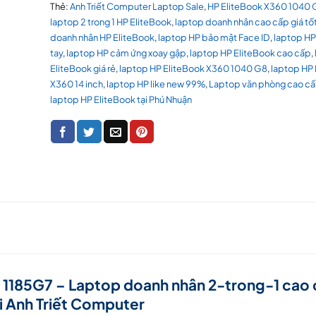
Thẻ:
Anh Triết Computer Laptop Sale
,
HP EliteBook X360 1040 G
laptop 2 trong 1 HP EliteBook
,
laptop doanh nhân cao cấp giá tố
doanh nhân HP EliteBook
,
laptop HP bảo mật Face ID
,
laptop HP
tay
,
laptop HP cảm ứng xoay gập
,
laptop HP EliteBook cao cấp
,
EliteBook giá rẻ
,
laptop HP EliteBook X360 1040 G8
,
laptop HP 
X360 14 inch
,
laptop HP like new 99%
,
Laptop văn phòng cao c
laptop HP EliteBook tại Phú Nhuận
 1185G7 – Laptop doanh nhân 2-trong-1 cao 
ại Anh Triết Computer