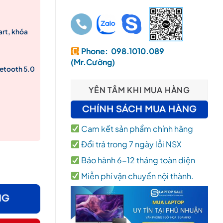
art, khóa
Phone: 098.1010.089
(Mr.Cường)
uetooth 5.0
YÊN TÂM KHI MUA HÀNG
Cam kết sản phẩm chính hãng
Đổi trả trong 7 ngày lỗi NSX
2GB RAM / SSD 512GB / 14.0″FHD Touch – 1000nist / Win 11 Pro
Bảo hành 6-12 tháng toàn diện
Miễn phí vận chuyển nội thành.