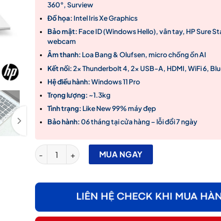
360°, Surview
Đồ họa:
Intel Iris Xe Graphics
Bảo mật:
Face ID (Windows Hello), vân tay, HP Sure St
webcam
Âm thanh:
Loa Bang & Olufsen, micro chống ồn AI
Kết nối:
2x Thunderbolt 4, 2x USB-A, HDMI, WiFi 6, Bl
Hệ điều hành:
Windows 11 Pro
Trọng lượng:
~1.3kg
Tình trạng:
Like New 99% máy đẹp
Bảo hành:
06 tháng tại cửa hàng – lỗi đổi 7 ngày
Laptop HP EliteBook X360 1040 G8 Core i7-1185G7 / 3
MUA NGAY