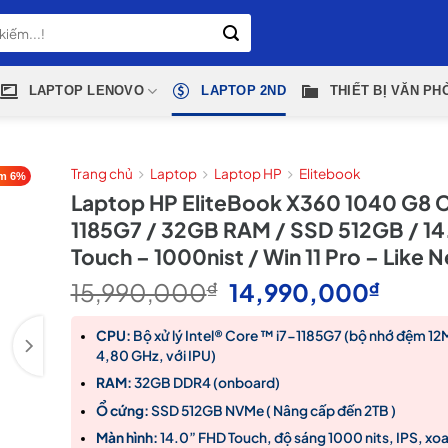
LAPTOP LENOVO
LAPTOP 2ND
THIẾT BỊ VĂN PH
Trang chủ
Laptop
Laptop HP
Elitebook
m 6%
Laptop HP EliteBook X360 1040 G8 C
1185G7 / 32GB RAM / SSD 512GB / 1
Touch – 1000nist / Win 11 Pro – Like 
Giá
Giá
15,990,000
₫
14,990,000
₫
gốc
hiện
là:
tại
CPU:
Bộ xử lý Intel® Core ™ i7-1185G7 (bộ nhớ đệm 12M
4,80 GHz, với IPU)
15,990,000₫.
là:
14,99
RAM:
32GB DDR4 (onboard)
Ổ cứng:
SSD 512GB NVMe ( Nâng cấp đến 2TB )
Màn hình:
14.0” FHD Touch, độ sáng 1000 nits, IPS, xo