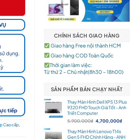
 VỤ
CHÍNH SÁCH GIAO HÀNG
Giao hàng Free nội thành HCM
)
 sử dụng.
Giao hàng COD Toàn Quốc
m.
Thời gian làm việc:
kỳ
Từ thứ 2 – Chủ nhật(8h30 – 18h00)
t.
SẢN PHẨM BÁN CHẠY NHẤT
Thay Màn Hình Dell XPS 13 Plus
9320 FHD Touch Giá Tốt - Anh
rực tiếp
Triết Computer
Giá
Giá
5,900,000
₫
4,700,000
₫
p Cao cấp
,
gốc
hiện
Thay Màn Hình Lenovo T14s
là:
tại
Gen 5 FHD Chính Hãng - ANH