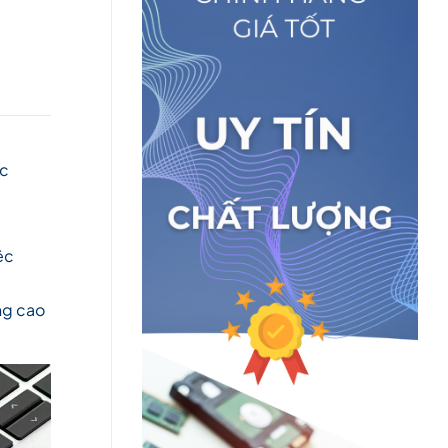
ắc
ệc
ng cao