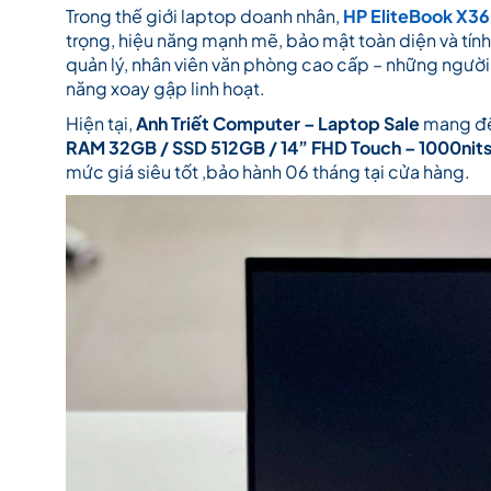
Trong thế giới laptop doanh nhân,
HP EliteBook X3
trọng, hiệu năng mạnh mẽ, bảo mật toàn diện và tính
quản lý, nhân viên văn phòng cao cấp – những người
năng xoay gập linh hoạt.
Hiện tại,
Anh Triết Computer – Laptop Sale
mang đế
RAM 32GB / SSD 512GB / 14” FHD Touch – 1000nits 
mức giá siêu tốt ,bảo hành 06 tháng tại cửa hàng.